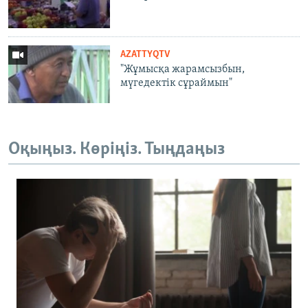
AZATTYQTV
"Жұмысқа жарамсызбын,
мүгедектік сұраймын"
Оқыңыз. Көріңіз. Тыңдаңыз