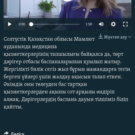
ЖАЗЫЛЫҢЫЗ
0:00
1:58
Басқа тілдерде
Жүктеп алу
Солтүстік Қазақстан облысы Мамлют
ауданында медицина
қызметкерлерінің тапшылығы байқалса да, төрт
дәрігер отбасы баспаналарынан қуылып жатыр.
Жергілікті билік сегіз жыл бұрын мамандарға тегін
берген үйлері үшін жалдау ақысын талап еткен.
Әкімдік оны төлеуден бас тартқан
қызметкерлерден ақыны сот арқылы өндіріп
алмақ. Дәрігерлердің баспана дауын тілшіміз біліп
қайтты.
Бөлісу