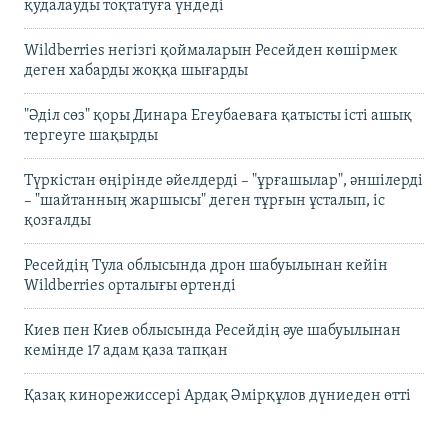
қудалауды тоқтатуға үндеді
Wildberries негізгі қоймаларын Ресейден көшірмек
деген хабарды жоққа шығарды
"Әділ сөз" қоры Динара Егеубаеваға қатысты істі ашық
тергеуге шақырды
Түркістан өңірінде әйелдерді – "ұрғашылар", әншілерді
– "шайтанның жаршысы" деген тұрғын ұсталып, іс
қозғалды
Ресейдің Тула облысында дрон шабуылынан кейін
Wildberries орталығы өртенді
Киев пен Киев облысында Ресейдің әуе шабуылынан
кемінде 17 адам қаза тапқан
Қазақ кинорежиссері Ардақ Әмірқұлов дүниеден өтті