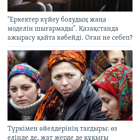
"Еркектер күйеу болудың жаңа
моделін шығармады". Қазақстанда
ажырасу қайта көбейді. Оған не себеп?
Түркімен әйелдерінің тағдыры: өз
елінде де, жат жерде де құқығы