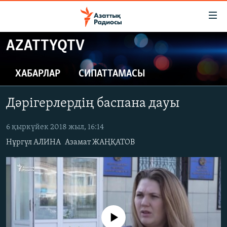
Accessibility
links
Skip
AZATTYQTV
to
ЖАҢАЛЫҚТАР
main
САЯСАТ
ХАБАРЛАР
СИПАТТАМАСЫ
content
AZATTYQTV
Skip
Дәрігерлердің баспана дауы
to
ҚАҢТАР ОҚИҒАСЫ
main
АДАМ ҚҰҚЫҚТАРЫ
6 қыркүйек 2018 жыл, 16:14
Navigation
Skip
Нұргүл АЛИНА
Азамат ЖАҢҚАТОВ
ӘЛЕУМЕТ
to
ӘЛЕМ
Search
АРНАЙЫ ЖОБАЛАР
Русский
No media source currently available