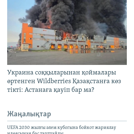
Украина соққыларынан қоймалары
өртенген Wildberries Қазақстанға көз
тікті: Астанаға қауіп бар ма?
Жаңалықтар
UEFA 2030 жылғы әлем кубогына бойкот жариялау
идеясынан бас тартпайды