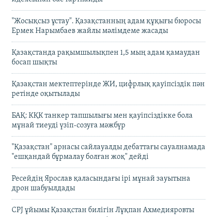
"Жосықсыз ұстау". Қазақстанның адам құқығы бюросы
Ермек Нарымбаев жайлы мәлімдеме жасады
Қазақстанда рақымшылықпен 1,5 мың адам қамаудан
босап шықты
Қазақстан мектептерінде ЖИ, цифрлық қауіпсіздік пән
ретінде оқытылады
БАҚ: КҚК танкер тапшылығы мен қауіпсіздікке бола
мұнай тиеуді үзіп-созуға мәжбүр
"Қазақстан" арнасы сайлауалды дебаттағы сауалнамада
"ешқандай бұрмалау болған жоқ" дейді
Ресейдің Ярослав қаласындағы ірі мұнай зауытына
дрон шабуылдады
CPJ ұйымы Қазақстан билігін Лұқпан Ахмедияровты