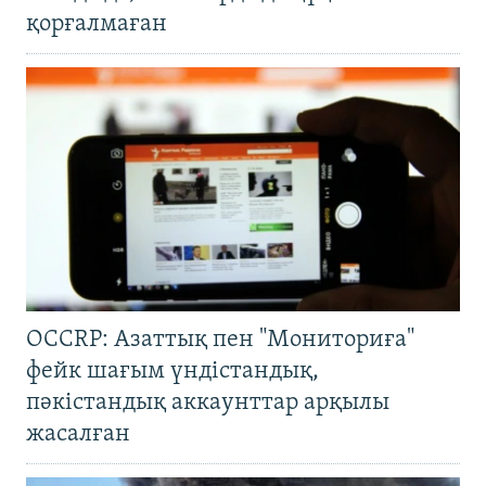
қорғалмаған
OCCRP: Азаттық пен "Мониториға"
фейк шағым үндістандық,
пәкістандық аккаунттар арқылы
жасалған