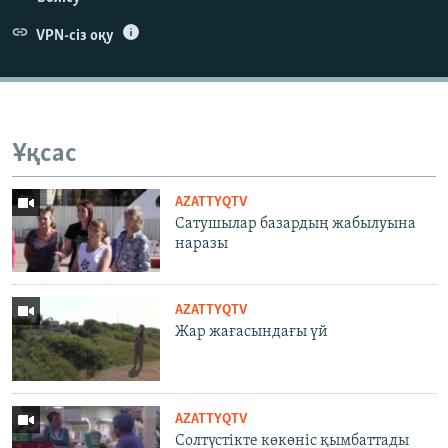
VPN-сіз оқу
Ұқсас
AZATTYQTV
Сатушылар базардың жабылуына
наразы
AZATTYQTV
Жар жағасындағы үй
AZATTYQTV
Солтүстікте көкөніс қымбаттады