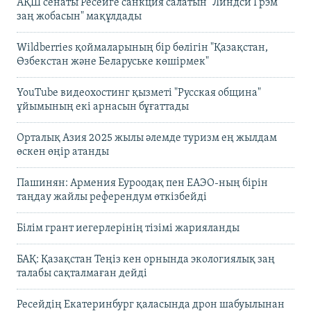
АҚШ сенаты Ресейге санкция салатын "Линдси Грэм
заң жобасын" мақұлдады
Wildberries қоймаларының бір бөлігін "Қазақстан,
Өзбекстан және Беларуське көшірмек"
YouTube видеохостинг қызметі "Русская община"
ұйымының екі арнасын бұғаттады
Орталық Азия 2025 жылы әлемде туризм ең жылдам
өскен өңір атанды
Пашинян: Армения Еуроодақ пен ЕАЭО-ның бірін
таңдау жайлы референдум өткізбейді
Білім грант иегерлерінің тізімі жарияланды
БАҚ: Қазақстан Теңіз кен орнында экологиялық заң
талабы сақталмаған дейді
Ресейдің Екатеринбург қаласында дрон шабуылынан