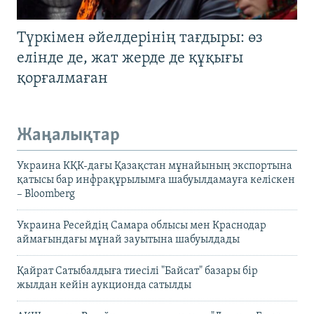
Түркімен әйелдерінің тағдыры: өз
елінде де, жат жерде де құқығы
қорғалмаған
Жаңалықтар
Украина КҚК-дағы Қазақстан мұнайының экспортына
қатысы бар инфрақұрылымға шабуылдамауға келіскен
– Bloomberg
Украина Ресейдің Самара облысы мен Краснодар
аймағындағы мұнай зауытына шабуылдады
Қайрат Сатыбалдыға тиесілі "Байсат" базары бір
жылдан кейін аукционда сатылды