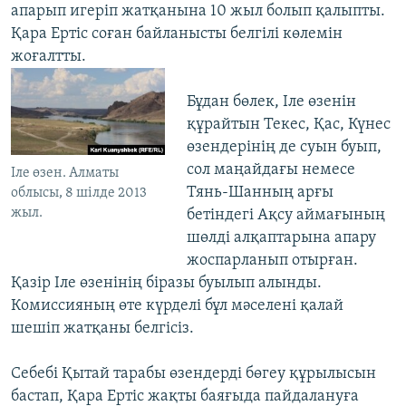
апарып игеріп жатқанына 10 жыл болып қалыпты.
Қара Ертіс соған байланысты белгілі көлемін
жоғалтты.
Бұдан бөлек, Іле өзенін
құрайтын Текес, Қас, Күнес
өзендерінің де суын буып,
сол маңайдағы немесе
Іле өзен. Алматы
Тянь-Шанның арғы
облысы, 8 шілде 2013
жыл.
бетіндегі Ақсу аймағының
шөлді алқаптарына апару
жоспарланып отырған.
Қазір Іле өзенінің біразы буылып алынды.
Комиссияның өте күрделі бұл мәселені қалай
шешіп жатқаны белгісіз.
Себебі Қытай тарабы өзендерді бөгеу құрылысын
бастап, Қара Ертіс жақты баяғыда пайдалануға