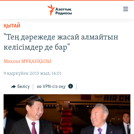
Accessibility
links
Skip
ҚЫТАЙ
to
ЖАҢАЛЫҚТАР
"Тең дәрежеде жасай алмайтын
main
САЯСАТ
content
келісімдер де бар"
AZATTYQTV
Skip
to
Мақпал МҰҚАНҚЫЗЫ
ҚАҢТАР ОҚИҒАСЫ
main
9 қыркүйек 2013 жыл, 14:01
АДАМ ҚҰҚЫҚТАРЫ
Navigation
Skip
ӘЛЕУМЕТ
Бөлісу
VPN-сіз оқу
to
ӘЛЕМ
Search
АРНАЙЫ ЖОБАЛАР
Русский