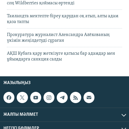
соң Wildberries қоймасы өртенді
Таиландта мектепте біреу қарудан оқ атып, алты адам
қаза тапты
Прокуратура журналист Александра Алёхованың
үкімін жеңілдетуді сұраған
АҚШ Кубаға қару жеткізуге қатысы бар адамдар мен
ұйымдарға санкция салды
ЖАЗЫЛЫҢЫЗ
ЖАЛПЫ МӘЛІМЕТ
НЕГІЗГІ БӨЛІМДЕР