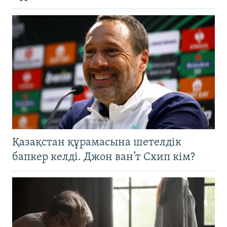
Қазақстан құрамасына шетелдік
бапкер келді. Джон ван’т Схип кім?