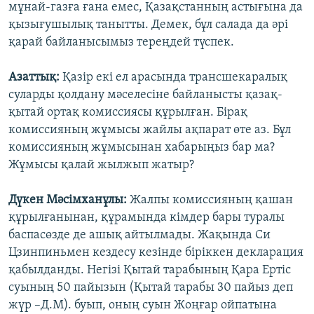
мұнай-газға ғана емес, Қазақстанның астығына да
қызығушылық танытты. Демек, бұл салада да әрі
қарай байланысымыз тереңдей түспек.
Азаттық:
Қазір екі ел арасында трансшекаралық
суларды қолдану мәселесіне байланысты қазақ-
қытай ортақ комиссиясы құрылған. Бірақ
комиссияның жұмысы жайлы ақпарат өте аз. Бұл
комиссияның жұмысынан хабарыңыз бар ма?
Жұмысы қалай жылжып жатыр?
Дүкен Мәсімханұлы:
Жалпы комиссияның қашан
құрылғанынан, құрамында кімдер бары туралы
баспасөзде де ашық айтылмады. Жақында Си
Цзинпиньмен кездесу кезінде біріккен декларация
қабылданды. Негізі Қытай тарабының Қара Ертіс
суының 50 пайызын (Қытай тарабы 30 пайыз деп
жүр –Д.М). буып, оның суын Жоңғар ойпатына