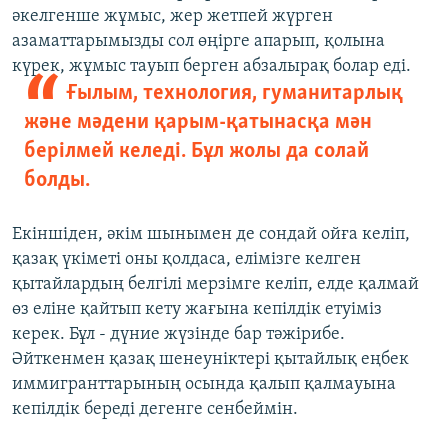
әкелгенше жұмыс, жер жетпей жүрген
азаматтарымызды сол өңірге апарып, қолына
күрек, жұмыс тауып берген абзалырақ болар еді.
Ғылым, технология, гуманитарлық
және мәдени қарым-қатынасқа мән
берілмей келеді. Бұл жолы да солай
болды.
Екіншіден, әкім шынымен де сондай ойға келіп,
қазақ үкіметі оны қолдаса, елімізге келген
қытайлардың белгілі мерзімге келіп, елде қалмай
өз еліне қайтып кету жағына кепілдік етуіміз
керек. Бұл - дүние жүзінде бар тәжірибе.
Әйткенмен қазақ шенеуніктері қытайлық еңбек
иммигранттарының осында қалып қалмауына
кепілдік береді дегенге сенбеймін.