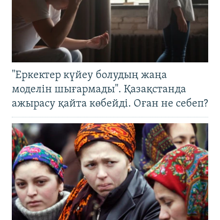
"Еркектер күйеу болудың жаңа
моделін шығармады". Қазақстанда
ажырасу қайта көбейді. Оған не себеп?