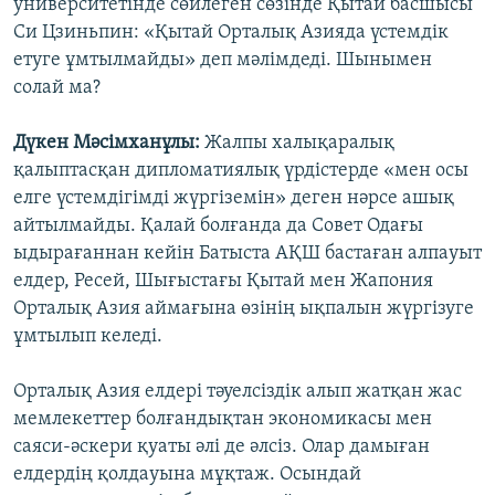
университетінде сөйлеген сөзінде Қытай басшысы
Си Цзиньпин: «Қытай Орталық Азияда үстемдік
етуге ұмтылмайды» деп мәлімдеді. Шынымен
солай ма?
Дүкен Мәсімханұлы:
Жалпы халықаралық
қалыптасқан дипломатиялық үрдістерде «мен осы
елге үстемдігімді жүргіземін» деген нәрсе ашық
айтылмайды. Қалай болғанда да Совет Одағы
ыдырағаннан кейін Батыста АҚШ бастаған алпауыт
елдер, Ресей, Шығыстағы Қытай мен Жапония
Орталық Азия аймағына өзінің ықпалын жүргізуге
ұмтылып келеді.
Орталық Азия елдері тәуелсіздік алып жатқан жас
мемлекеттер болғандықтан экономикасы мен
саяси-әскери қуаты әлі де әлсіз. Олар дамыған
елдердің қолдауына мұқтаж. Осындай