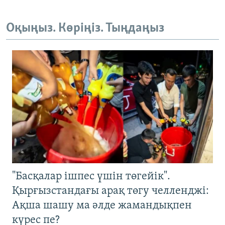
Оқыңыз. Көріңіз. Тыңдаңыз
"Басқалар ішпес үшін төгейік".
Қырғызстандағы арақ төгу челленджі:
Ақша шашу ма әлде жамандықпен
күрес пе?