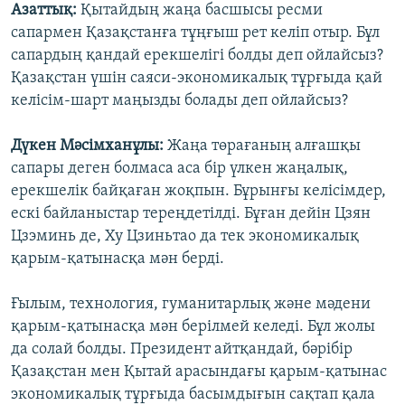
Азаттық:
Қытайдың жаңа басшысы ресми
сапармен Қазақстанға тұңғыш рет келіп отыр. Бұл
сапардың қандай ерекшелігі болды деп ойлайсыз?
Қазақстан үшін саяси-экономикалық тұрғыда қай
келісім-шарт маңызды болады деп ойлайсыз?
Дүкен Мәсімханұлы:
Жаңа төрағаның алғашқы
сапары деген болмаса аса бір үлкен жаңалық,
ерекшелік байқаған жоқпын. Бұрынғы келісімдер,
ескі байланыстар тереңдетілді. Бұған дейін Цзян
Цзэминь де, Ху Цзиньтао да тек экономикалық
қарым-қатынасқа мән берді.
Ғылым, технология, гуманитарлық және мәдени
қарым-қатынасқа мән берілмей келеді. Бұл жолы
да солай болды. Президент айтқандай, бәрібір
Қазақстан мен Қытай арасындағы қарым-қатынас
экономикалық тұрғыда басымдығын сақтап қала