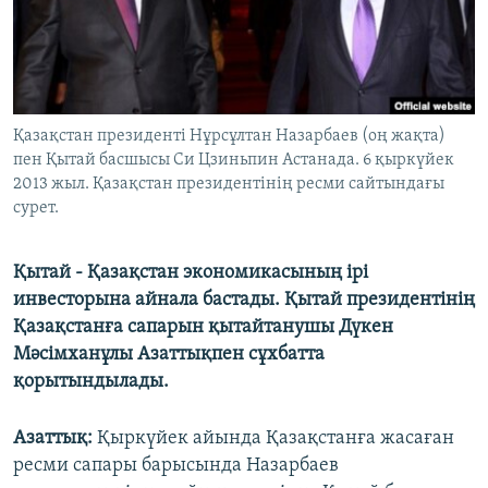
ЖАЗЫЛЫҢЫЗ
Басқа тілдерде
Қазақстан президенті Нұрсұлтан Назарбаев (оң жақта)
пен Қытай басшысы Си Цзиньпин Астанада. 6 қыркүйек
2013 жыл. Қазақстан президентінің ресми сайтындағы
сурет.
Қытай - Қазақстан экономикасының ірі
инвесторына айнала бастады. Қытай президентінің
Қазақстанға сапарын қытайтанушы Дүкен
Мәсімханұлы Азаттықпен сұхбатта
қорытындылады.
Азаттық:
Қыркүйек айында Қазақстанға жасаған
ресми сапары барысында Назарбаев