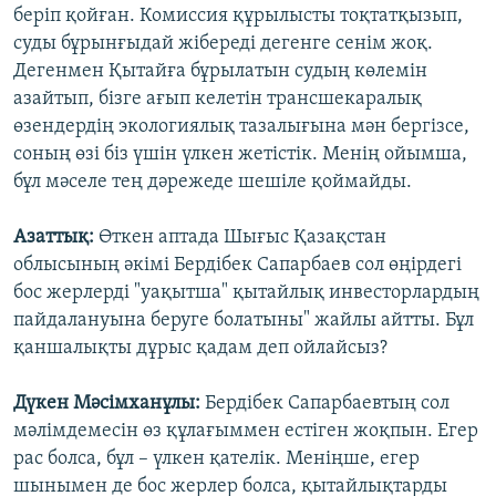
беріп қойған. Комиссия құрылысты тоқтатқызып,
суды бұрынғыдай жібереді дегенге сенім жоқ.
Дегенмен Қытайға бұрылатын судың көлемін
азайтып, бізге ағып келетін трансшекаралық
өзендердің экологиялық тазалығына мән бергізсе,
соның өзі біз үшін үлкен жетістік. Менің ойымша,
бұл мәселе тең дәрежеде шешіле қоймайды.
Азаттық:
Өткен аптада Шығыс Қазақстан
облысының әкімі Бердібек Сапарбаев сол өңірдегі
бос жерлерді "уақытша" қытайлық инвесторлардың
пайдалануына беруге болатыны" жайлы айтты. Бұл
қаншалықты дұрыс қадам деп ойлайсыз?
Дүкен Мәсімханұлы:
Бердібек Сапарбаевтың сол
мәлімдемесін өз құлағыммен естіген жоқпын. Егер
рас болса, бұл – үлкен қателік. Меніңше, егер
шынымен де бос жерлер болса, қытайлықтарды