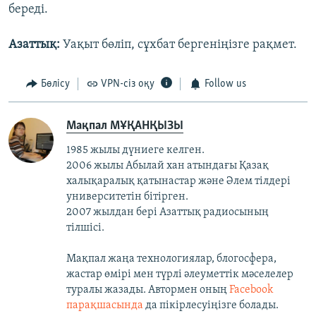
береді.
Азаттық:
Уақыт бөліп, сұхбат бергеніңізге рақмет.
Бөлісу
VPN-сіз оқу
Follow us
Мақпал МҰҚАНҚЫЗЫ
1985 жылы дүниеге келген.
2006 жылы Абылай хан атындағы Қазақ
халықаралық қатынастар және Әлем тілдері
университетін бітірген.
2007 жылдан бері Азаттық радиосының
тілшісі.
Мақпал жаңа технологиялар, блогосфера,
жастар өмірі мен түрлі әлеуметтік мәселелер
туралы жазады. Автормен оның
Facebook
парақшасында
да пікірлесуіңізге болады.