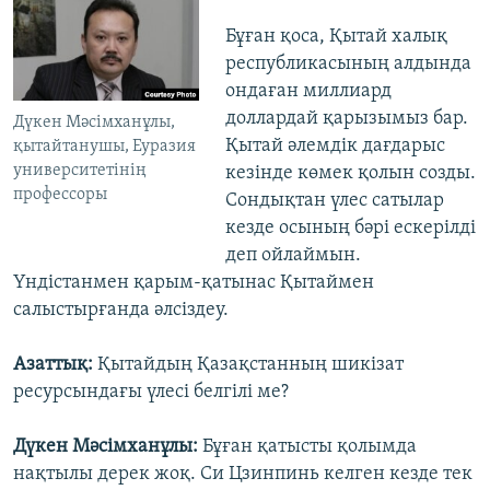
Бұған қоса, Қытай халық
республикасының алдында
ондаған миллиард
доллардай қарызымыз бар.
Дүкен Мәсімханұлы,
Қытай әлемдік дағдарыс
қытайтанушы, Еуразия
университетінің
кезінде көмек қолын созды.
профессоры
Сондықтан үлес сатылар
кезде осының бәрі ескерілді
деп ойлаймын.
Үндістанмен қарым-қатынас Қытаймен
салыстырғанда әлсіздеу.
Азаттық:
Қытайдың Қазақстанның шикізат
ресурсындағы үлесі белгілі ме?
Дүкен Мәсімханұлы:
Бұған қатысты қолымда
нақтылы дерек жоқ. Си Цзинпинь келген кезде тек