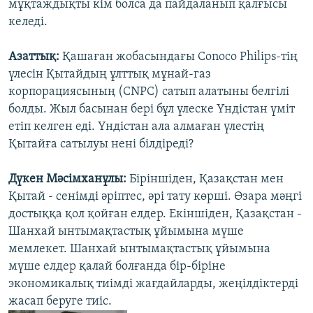
мұқтаждықты кім болса да пайдаланып қалғысы
келеді.
Азаттық:
Қашаған жобасындағы Conoco Philips-тің
үлесін Қытайдың ұлттық мұнай-газ
корпорациясының (CNPC) сатып алатыны белгілі
болды. Жыл басынан бері бұл үлеске Үндістан үміт
етіп келген еді. Үндістан ала алмаған үлестің
Қытайға сатылуы нені білдіреді?
Дүкен Мәсімханұлы:
Біріншіден, Қазақстан мен
Қытай - сенімді әріптес, әрі тату көрші. Өзара мәңгі
достыққа қол қойған елдер. Екіншіден, Қазақстан -
Шанхай ынтымақтастық ұйымына мүше
мемлекет. Шанхай ынтымақтастық ұйымына
мүше елдер қалай болғанда бір-біріне
экономикалық тиімді жағдайларды, жеңілдіктерді
жасап беруге тиіс.