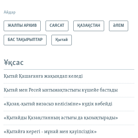
Айдар
ЖАЛПЫ АРХИВ
САЯСАТ
ҚАЗАҚСТАН
ӘЛЕМ
БАС ТАҚЫРЫПТАР
Қытай
Ұқсас
Қытай Қашағанға жақындап келеді
Қытай мен Ресей ынтымақтастығы күшейе бастады
«Қазақ-қытай визасыз келісіміне» күдік көбейді
«Қытайды Қазақстанның астығы да қызықтырады»
«Қытайға керегі - мұнай мен қауіпсіздік»