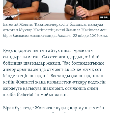
Евгений Жовтис "Қазатомөнеркәсіп" басшысы, қамауда
отырған Мұхтар Жәкішевтің әйелі Жәмила Жәкішевамен
бірге баспасөз мәслихатында. Алматы, 22 шілде 2009 жыл.
Құқық қорғаушының айтуынша, түрме оны
сындыра алмаған. Ол сотталғандардың өтініші
бойынша шағымдар жазып, "бас бостандығынан
айыру орындарында отырып-ақ 25-ке жуық сот
ісінде жеңіп шыққан". Бостандыққа шыққаннан
кейін Жовтисті жаңа қылмыстық-атқару кодексін
әзірлеуге қатысуға шақырып, осылайша оның
кәсіби біліктілігін мойындаған.
Бірақ бұл кезде Жовтиске құқық қорғау қызметін