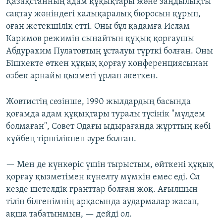
Қазақстанның адам құқықтары және заңдылықты
сақтау жөніндегі халықаралық бюросын құрып,
оған жетекшілік етті. Оны бұл қадамға Ислам
Каримов режимін сынайтын құқық қорғаушы
Абдурахим Пулатовтың ұсталуы түрткі болған. Оны
Бішкекте өткен құқық қорғау конференциясынан
өзбек арнайы қызметі ұрлап әкеткен.
Жовтистің сөзінше, 1990 жылдардың басында
қоғамда адам құқықтары туралы түсінік "мүлдем
болмаған", Совет Одағы ыдырағанда жұрттың көбі
күйбең тіршілікпен әуре болған.
— Мен де күнкөріс үшін тырыстым, өйткені құқық
қорғау қызметімен күнелту мүмкін емес еді. Ол
кезде шетелдік гранттар болған жоқ. Ағылшын
тілін білгенімнің арқасында аудармалар жасап,
ақша табатынмын, — дейді ол.