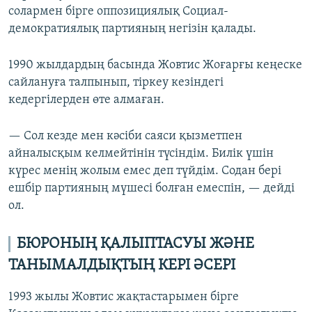
солармен бірге оппозициялық Социал-
демократиялық партияның негізін қалады.
1990 жылдардың басында Жовтис Жоғарғы кеңеске
сайлануға талпынып, тіркеу кезіндегі
кедергілерден өте алмаған.
— Сол кезде мен кәсіби саяси қызметпен
айналысқым келмейтінін түсіндім. Билік үшін
күрес менің жолым емес деп түйдім. Содан бері
ешбір партияның мүшесі болған емеспін, — дейді
ол.
БЮРОНЫҢ ҚАЛЫПТАСУЫ ЖӘНЕ
ТАНЫМАЛДЫҚТЫҢ КЕРІ ӘСЕРІ
1993 жылы Жовтис жақтастарымен бірге