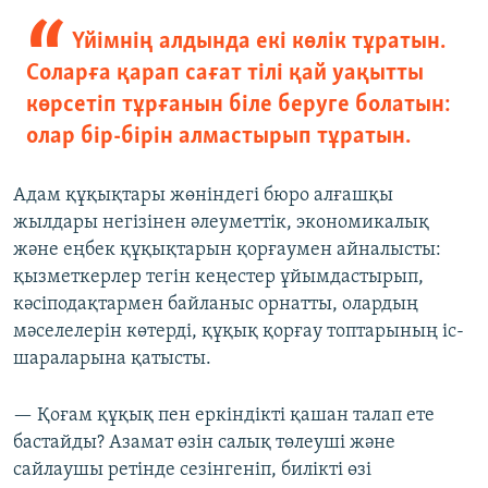
Үйімнің алдында екі көлік тұратын.
Соларға қарап сағат тілі қай уақытты
көрсетіп тұрғанын біле беруге болатын:
олар бір-бірін алмастырып тұратын.
Адам құқықтары жөніндегі бюро алғашқы
жылдары негізінен әлеуметтік, экономикалық
және еңбек құқықтарын қорғаумен айналысты:
қызметкерлер тегін кеңестер ұйымдастырып,
кәсіподақтармен байланыс орнатты, олардың
мәселелерін көтерді, құқық қорғау топтарының іс-
шараларына қатысты.
— Қоғам құқық пен еркіндікті қашан талап ете
бастайды? Азамат өзін салық төлеуші және
сайлаушы ретінде сезінгеніп, билікті өзі