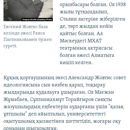
орынбасары болған. Ол 1938
жылы тұтқындалып,
Сталин лагеріне жіберілген
де, төрт жылдан кейін
Евгений Жовтис бала
қайтыс болған. Ал
кезінде әжесі Раиса
Плотниковамен түскен
Мәскеудегі МХАТ
суреті.
театрының актрисасы
болған әжесі Алматыға
көшіп келген.
Құқық қорғаушының әкесі Александр Жовтис совет
идеологиясына сын көзбен қарап, тоқырау
жылдарында қудалауға ұшыраған. Ол Мағжан
Жұмабаев, Сұлтанмахмұт Торайғыров сияқты
жазушылардың еңбектерін аударғаны үшін "қазақ
ұлтшылы" деп айыпталып, университеттегі
оқытушылық қызметінен шеттетіліп, жоғары оқу
орнынан шығарылған.