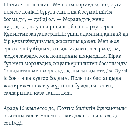
Шамасы ішіп алған. Мен оны көрмедім, тоқтауға
немесе көлікті бұруға ешқандай мүмкіндігім
болмады, — дейді ол. — Моральдық және
құқықтық жауапкершілікті бөліп қарау керек.
Құқықтық жауапкершілік үшін адамның қандай да
бір құқықбұзушылық жасағаны қажет. Мен жол
ережесін бұзбадым, жылдамдықты асырмадым,
жедел жәрдем мен полицияны шақырдым. Бірақ
бұл мені моральдық жауапкершіліктен босатпайды.
Сондықтан мен моральдық шығынды өтедім. Әуелі
іс бойынша куәгер болдым. Полиция бастапқыда
жол ережесін жаяу жүргінші бұзды, ол соның
салдарынан қаза тапты деді.
Арада 16 жыл өтсе де, Жовтис биліктің бұл қайғылы
оқиғаны саяси мақсатта пайдаланғанына әлі де
сенімді.