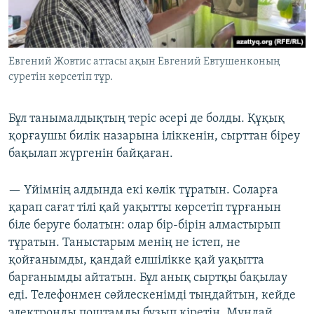
Евгений Жовтис аттасы ақын Евгений Евтушенконың
суретін көрсетіп тұр.
Бұл танымалдықтың теріс әсері де болды. Құқық
қорғаушы билік назарына іліккенін, сырттан біреу
бақылап жүргенін байқаған.
— Үйімнің алдында екі көлік тұратын. Соларға
қарап сағат тілі қай уақытты көрсетіп тұрғанын
біле беруге болатын: олар бір-бірін алмастырып
тұратын. Таныстарым менің не істеп, не
қойғанымды, қандай елшілікке қай уақытта
барғанымды айтатын. Бұл анық сыртқы бақылау
еді. Телефонмен сөйлескенімді тыңдайтын, кейде
электронды поштамды бұзып кіретін. Мұндай