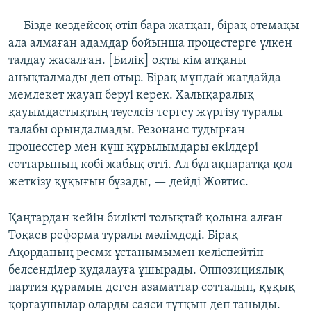
— Бізде кездейсоқ өтіп бара жатқан, бірақ өтемақы
ала алмаған адамдар бойынша процестерге үлкен
талдау жасалған. [Билік] оқты кім атқаны
анықталмады деп отыр. Бірақ мұндай жағдайда
мемлекет жауап беруі керек. Халықаралық
қауымдастықтың тәуелсіз тергеу жүргізу туралы
талабы орындалмады. Резонанс тудырған
процесстер мен күш құрылымдары өкілдері
соттарының көбі жабық өтті. Ал бұл ақпаратқа қол
жеткізу құқығын бұзады, — дейді Жовтис.
Қаңтардан кейін билікті толықтай қолына алған
Тоқаев реформа туралы мәлімдеді. Бірақ
Ақорданың ресми ұстанымымен келіспейтін
белсенділер қудалауға ұшырады. Оппозициялық
партия құрамын деген азаматтар сотталып, құқық
қорғаушылар оларды саяси тұтқын деп таныды.