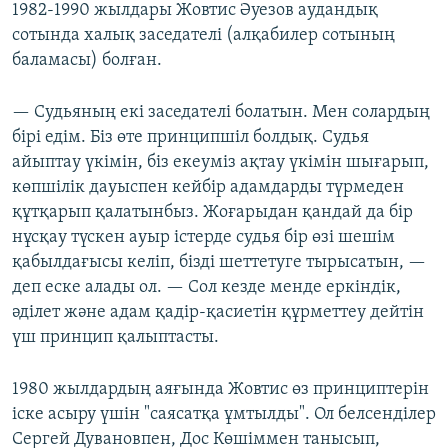
1982-1990 жылдары Жовтис Әуезов аудандық
сотында халық заседателі (алқабилер сотының
баламасы) болған.
— Судьяның екі заседателі болатын. Мен солардың
бірі едім. Біз өте принципшіл болдық. Судья
айыптау үкімін, біз екеуміз ақтау үкімін шығарып,
көпшілік дауыспен кейбір адамдарды түрмеден
құтқарып қалатынбыз. Жоғарыдан қандай да бір
нұсқау түскен ауыр істерде судья бір өзі шешім
қабылдағысы келіп, бізді шеттетуге тырысатын, —
деп еске алады ол. — Сол кезде менде еркіндік,
әділет және адам қадір-қасиетін құрметтеу дейтін
үш принцип қалыптасты.
1980 жылдардың аяғында Жовтис өз принциптерін
іске асыру үшін "саясатқа ұмтылды". Ол белсенділер
Сергей Дувановпен, Дос Көшіммен танысып,