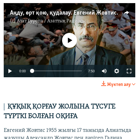
Аңду, өрт қою, қудалау. Евгений Жовтистің өмірі мен күресі
(c)
Азат Еуропа / Азаттық Радиосы
No media source currently available
Auto
0:00
7:50
240p
Жүктеп алу
360p
Auto
240p
360p
480p
480p
ҚҰҚЫҚ ҚОРҒАУ ЖОЛЫНА ТҮСУГЕ
720p
ТҮРТКІ БОЛҒАН ОҚИҒА
720p
1080p
1080p
Евгений Жовтис 1955 жылғы 17 тамызда Алматыда
жазушы Александр Жовтис пен дәрігер Галина