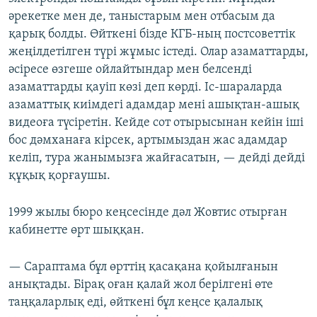
әрекетке мен де, таныстарым мен отбасым да
қарық болды. Өйткені бізде КГБ-ның постсоветтік
жеңілдетілген түрі жұмыс істеді. Олар азаматтарды,
әсіресе өзгеше ойлайтындар мен белсенді
азаматтарды қауіп көзі деп көрді. Іс-шараларда
азаматтық киімдегі адамдар мені ашықтан-ашық
видеоға түсіретін. Кейде сот отырысынан кейін іші
бос дәмханаға кірсек, артымыздан жас адамдар
келіп, тура жанымызға жайғасатын, — дейді дейді
құқық қорғаушы.
1999 жылы бюро кеңсесінде дәл Жовтис отырған
кабинетте өрт шыққан.
— Сараптама бұл өрттің қасақана қойылғанын
анықтады. Бірақ оған қалай жол берілгені өте
таңқаларлық еді, өйткені бұл кеңсе қалалық