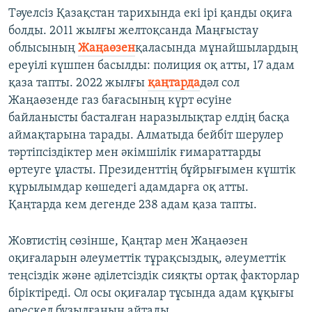
Тәуелсіз Қазақстан тарихында екі ірі қанды оқиға
болды. 2011 жылғы желтоқсанда Маңғыстау
облысының
Жаңаөзен
қаласында мұнайшылардың
ереуілі күшпен басылды: полиция оқ атты, 17 адам
қаза тапты. 2022 жылғы
қаңтарда
дәл сол
Жаңаөзенде газ бағасының күрт өсуіне
байланысты басталған наразылықтар елдің басқа
аймақтарына тарады. Алматыда бейбіт шерулер
тәртіпсіздіктер мен әкімшілік ғимараттарды
өртеуге ұласты. Президенттің бұйрығымен күштік
құрылымдар көшедегі адамдарға оқ атты.
Қаңтарда кем дегенде 238 адам қаза тапты.
Жовтистің сөзінше, Қаңтар мен Жаңаөзен
оқиғаларын әлеуметтік тұрақсыздық, әлеуметтік
теңсіздік және әділетсіздік сияқты ортақ факторлар
біріктіреді. Ол осы оқиғалар тұсында адам құқығы
өрескел бұзылғанын айтады.