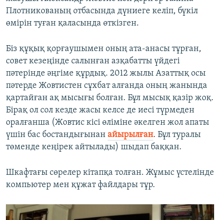
Плотникованың отбасында дүниеге келіп, бүкіл
өмірін туған қаласында өткізген.
Біз құқық қорғаушымен оның ата-анасы тұрған,
совет кезеңінде салынған азқабатты үйдегі
пәтерінде әңгіме құрдық. 2012 жылы Азаттық осы
пәтерде Жовтистен сұхбат алғанда оның жанында
қартайған ақ мысығы болған. Бұл мысық қазір жоқ.
Бірақ ол сол кезде жасы келсе де иесі түрмеден
оралғанша (Жовтис кісі өліміне әкелген жол апаты
үшін бас бостандығынан
айырылған
. Бұл туралы
төменде кеңірек айтылады) шыдап баққан.
Шкафтағы сөрелер кітапқа толған. Жұмыс үстелінде
компьютер мен құжат файлдары тұр.