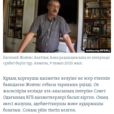
Евгений Жовтис Азаттық Азия редакциясына өз пәтерінде
сұхбат беріп тұр. Алматы, 9 тамыз 2025 жыл.
Құқық қорғаушы қызметке келуіне не әсер еткенін
баяндаған Жовтис отбасы тарихына үңілді. Ол
жасөспірім кезінде ата-анасының пәтеріне Совет
Одағының КГБ қызметкерлері басып кірген. Оның
әкесі жазушы, әдебиеттанушы және аудармашы
болатын. Соның үйін тінтіп келген.