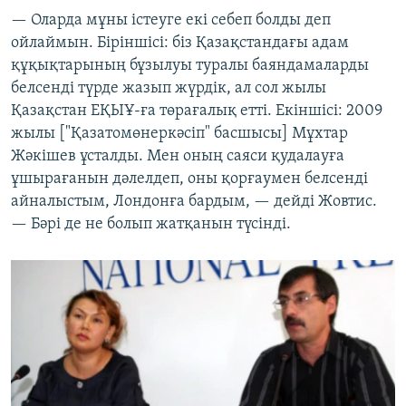
— Оларда мұны істеуге екі себеп болды деп
ойлаймын. Біріншісі: біз Қазақстандағы адам
құқықтарының бұзылуы туралы баяндамаларды
белсенді түрде жазып жүрдік, ал сол жылы
Қазақстан ЕҚЫҰ-ға төрағалық етті. Екіншісі: 2009
жылы ["Қазатомөнеркәсіп" басшысы] Мұхтар
Жәкішев ұсталды. Мен оның саяси қудалауға
ұшырағанын дәлелдеп, оны қорғаумен белсенді
айналыстым, Лондонға бардым, — дейді Жовтис.
— Бәрі де не болып жатқанын түсінді.