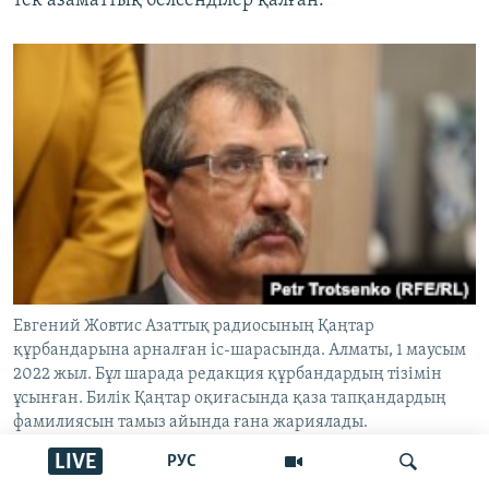
тек азаматтық белсенділер қалған.
Евгений Жовтис Азаттық радиосының Қаңтар
құрбандарына арналған іс-шарасында. Алматы, 1 маусым
2022 жыл. Бұл шарада редакция құрбандардың тізімін
ұсынған. Билік Қаңтар оқиғасында қаза тапқандардың
фамилиясын тамыз айында ғана жариялады.
LIVE
РУС
Құқық қорғаушы қазақстандық заңнаманың даулы