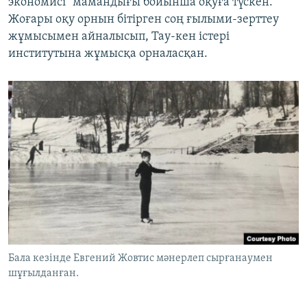
экономисі" мамандығы бойынша оқуға түскен.
Жоғары оқу орнын бітірген соң ғылыми-зерттеу
жұмысымен айналысып, Тау-кен істері
институтына жұмысқа орналасқан.
Бала кезінде Евгений Жовтис мәнерлеп сырғанаумен
шұғылданған.