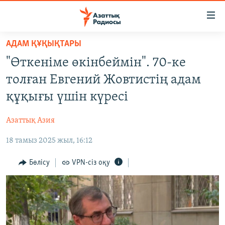
Accessibility
links
Skip
АДАМ ҚҰҚЫҚТАРЫ
to
ЖАҢАЛЫҚТАР
"Өткеніме өкінбеймін". 70-ке
main
САЯСАТ
content
толған Евгений Жовтистің адам
AZATTYQTV
Skip
құқығы үшін күресі
to
ҚАҢТАР ОҚИҒАСЫ
main
Азаттық Азия
АДАМ ҚҰҚЫҚТАРЫ
Navigation
Skip
18 тамыз 2025 жыл, 16:12
ӘЛЕУМЕТ
to
ӘЛЕМ
Бөлісу
VPN-сіз оқу
Search
АРНАЙЫ ЖОБАЛАР
Русский