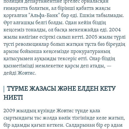
полиция департаментіне іргелес орналасқан
ғимаратта болатын, ал бірінші қабатта жақсы
қорғалған "Альфа-Банк" бар еді. Ешкім табылмады.
Өрт алғашқы белгі болды. Одан кейін біздің
кеңсеміз тоналды, ол басқа мекенжайда еді. 2004
жылы көлігіме есірткі салып кетті. 2005 жылы түрлі
түсті революциялар болып жатқан тұста бәз біреудің
арызы бойынша кеңсемізде прокуратураның
қатысуымен ауқымды тексеріс өтті. Олар біздің
қызметімізді мемлекетке қарсы деп атады, —
дейді Жовтис.
ТҮРМЕ ЖАЗАСЫ ЖӘНЕ ЕЛДЕН КЕТУ
НИЕТІ
2009 жылдың күзінде Жовтис түнде қала
сыртындағы тас жолда көлік тізгінінде келе жатып,
бір адамды қағып кеткен. Салдарынан бір ер адам