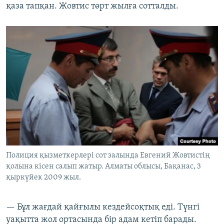
қаза тапқан. Жовтис төрт жылға сотталды.
Полиция қызметкерлері сот залында Евгений Жовтистің
қолына кісен салып жатыр. Алматы облысы, Бақанас, 3
қыркүйек 2009 жыл.
— Бұл жағдай қайғылы кездейсоқтық еді. Түнгі
уақытта жол ортасында бір адам кетіп барады.