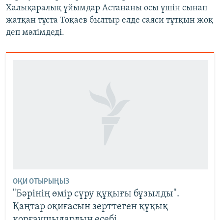
Халықаралық ұйымдар Астананы осы үшін сынап
жатқан тұста Тоқаев былтыр елде саяси тұтқын жоқ
деп мәлімдеді.
ОҚИ ОТЫРЫҢЫЗ
"Бәрінің өмір сүру құқығы бұзылды".
Қаңтар оқиғасын зерттеген құқық
қорғаушылардың есебі