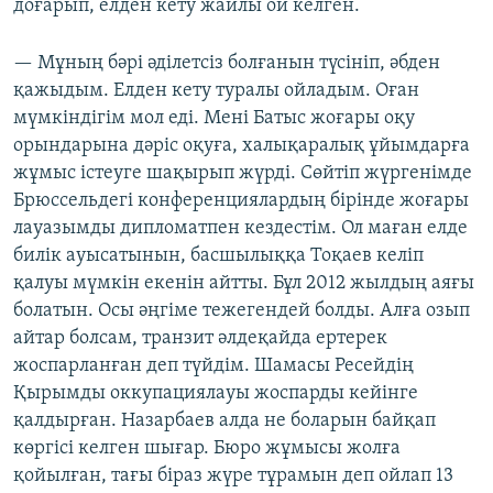
доғарып, елден кету жайлы ой келген.
— Мұның бәрі әділетсіз болғанын түсініп, әбден
қажыдым. Елден кету туралы ойладым. Оған
мүмкіндігім мол еді. Мені Батыс жоғары оқу
орындарына дәріс оқуға, халықаралық ұйымдарға
жұмыс істеуге шақырып жүрді. Сөйтіп жүргенімде
Брюссельдегі конференциялардың бірінде жоғары
лауазымды дипломатпен кездестім. Ол маған елде
билік ауысатынын, басшылыққа Тоқаев келіп
қалуы мүмкін екенін айтты. Бұл 2012 жылдың аяғы
болатын. Осы әңгіме тежегендей болды. Алға озып
айтар болсам, транзит әлдеқайда ертерек
жоспарланған деп түйдім. Шамасы Ресейдің
Қырымды оккупациялауы жоспарды кейінге
қалдырған. Назарбаев алда не боларын байқап
көргісі келген шығар. Бюро жұмысы жолға
қойылған, тағы біраз жүре тұрамын деп ойлап 13