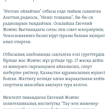
"Өзгеше ойлайтын" отбасы елде тыйым салынған
Азаттық радиосы, "Неміс толқыны", Би-би-си
радиоларын тыңдайтын. Осылайша Евгений
Жовтис Вьетнамдағы соғыс пен совет әскерлерінің
Чехословакияға басып кіруі туралы балама ақпарат
алып отырған.
Отбасылық альбомында сақталған ескі суреттердің
бірінде жас Жовтис мұз үстінде тұр. 17 жасқа дейін
ол мәнерлеп сырғанаумен айналысып, спорт
шеберіне үміткер, Қазақстан құрамасының мүшесі
болған. Жаттығу кезінде алған жарақатынан кейін
спорттағы мансабын аяқтауға тура келген.
Мектепті тәмамдаған Евгений Жовтис
политехникалық институтқа "Тау-кен инженер-