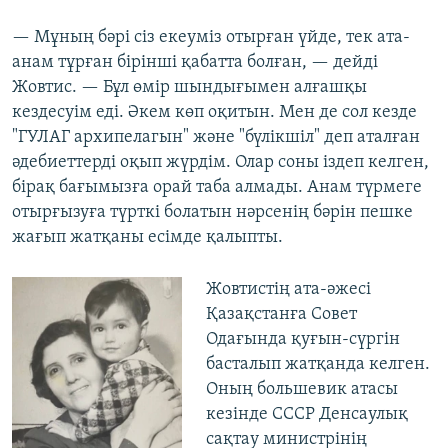
— Мұның бәрі сіз екеуміз отырған үйде, тек ата-
анам тұрған бірінші қабатта болған, — дейді
Жовтис. — Бұл өмір шындығымен алғашқы
кездесуім еді. Әкем көп оқитын. Мен де сол кезде
"ГУЛАГ архипелагын" және "бүлікшіл" деп аталған
әдебиеттерді оқып жүрдім. Олар соны іздеп келген,
бірақ бағымызға орай таба алмады. Анам түрмеге
отырғызуға түрткі болатын нәрсенің бәрін пешке
жағып жатқаны есімде қалыпты.
Жовтистің ата-әжесі
Қазақстанға Совет
Одағында қуғын-сүргін
басталып жатқанда келген.
Оның большевик атасы
кезінде СССР Денсаулық
сақтау министрінің