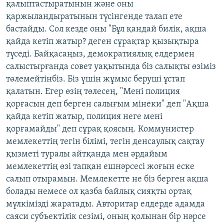
қалыптастыратынын және оны
қаржыландыратынын түсінгенде талап ете
бастайды. Сол кезде оны "Бұл қандай билік, ақша
қайда кетіп жатыр? деген сұрақтар қызықтыра
түседі. Байқасаңыз, демократиялық елдермен
салыстырғанда совет уақытында біз салықты өзіміз
төлемейтінбіз. Біз үшін жұмыс беруші ұстап
қалатын. Егер өзің төлесең, "Мені полиция
қорғасын деп берген салығым мінеки" деп "Ақша
қайда кетіп жатыр, полиция неге мені
қорғамайды" деп сұрақ қоясың. Коммунистер
мемлекеттің тегін білімі, тегін денсаулық сақтау
қызметі туралы айтқанда мен әрдайым
мемлекеттің өзі тапқан ешнәрсесі жоғын еске
салып отырамын. Мемлекетте не біз берген ақша
болады немесе ол қазба байлық сияқты ортақ
мүлкімізді жаратады. Авторитар елдерде адамда
саяси субъектілік сезімі, оның қолынан бір нәрсе