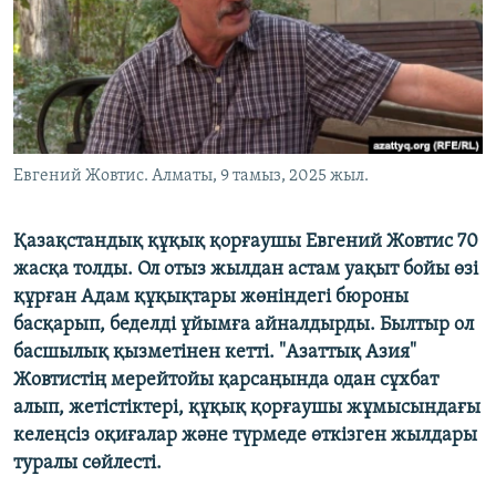
ЖАЗЫЛЫҢЫЗ
Басқа тілдерде
Евгений Жовтис. Алматы, 9 тамыз, 2025 жыл.
Қазақстандық құқық қорғаушы Евгений Жовтис 70
жасқа толды. Ол отыз жылдан астам уақыт бойы өзі
құрған Адам құқықтары жөніндегі бюроны
басқарып, беделді ұйымға айналдырды. Былтыр ол
басшылық қызметінен кетті. "Азаттық Азия"
Жовтистің мерейтойы қарсаңында одан сұхбат
алып, жетістіктері, құқық қорғаушы жұмысындағы
келеңсіз оқиғалар және түрмеде өткізген жылдары
туралы сөйлесті.