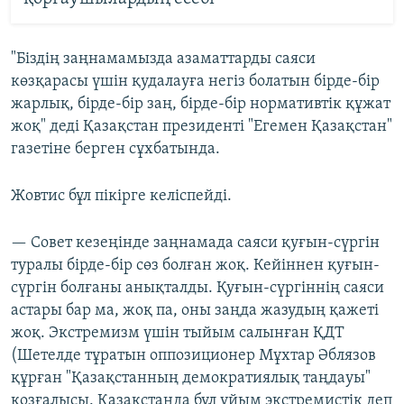
"Біздің заңнамамызда азаматтарды саяси
көзқарасы үшін қудалауға негіз болатын бірде-бір
жарлық, бірде-бір заң, бірде-бір нормативтік құжат
жоқ" деді Қазақстан президенті "Егемен Қазақстан"
газетіне берген сұхбатында.
Жовтис бұл пікірге келіспейді.
— Совет кезеңінде заңнамада саяси қуғын-сүргін
туралы бірде-бір сөз болған жоқ. Кейіннен қуғын-
сүргін болғаны анықталды. Қуғын-сүргіннің саяси
астары бар ма, жоқ па, оны заңда жазудың қажеті
жоқ. Экстремизм үшін тыйым салынған ҚДТ
(Шетелде тұратын оппозиционер Мұхтар Әблязов
құрған "Қазақстанның демократиялық таңдауы"
қозғалысы. Қазақстанда бұл ұйым экстремистік деп