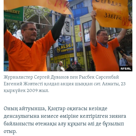
Журналистер Сергей Дуванов пен Рысбек Сәрсенбай
Евгений Жовтисті қолдап акция шыққан сәт. Алматы, 23
қыркүйек 2009 жыл.
Оның айтуынша, Қаңтар оқиғасы кезінде
денсаулығына немесе өміріне келтірілген зиянға
байланысты өтемақы алу құқығы әлі де бұзылып
отыр.