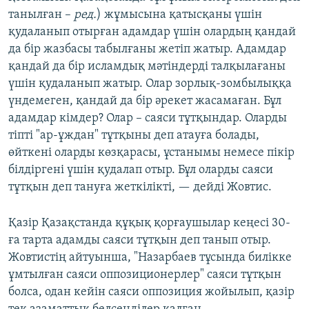
танылған –
ред.
) жұмысына қатысқаны үшін
қудаланып отырған адамдар үшін олардың қандай
да бір жазбасы табылғаны жетіп жатыр. Адамдар
қандай да бір исламдық мәтіндерді талқылағаны
үшін қудаланып жатыр. Олар зорлық-зомбылыққа
үндемеген, қандай да бір әрекет жасамаған. Бұл
адамдар кімдер? Олар – саяси тұтқындар. Оларды
тіпті "ар-ұждан" тұтқыны деп атауға болады,
өйткені оларды көзқарасы, ұстанымы немесе пікір
білдіргені үшін қудалап отыр. Бұл оларды саяси
тұтқын деп тануға жеткілікті, — дейді Жовтис.
Қазір Қазақстанда құқық қорғаушылар кеңесі 30-
ға тарта адамды саяси тұтқын деп танып отыр.
Жовтистің айтуынша, "Назарбаев тұсында билікке
ұмтылған саяси оппозиционерлер" саяси тұтқын
болса, одан кейін саяси оппозиция жойылып, қазір