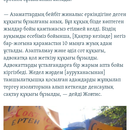
— Азаматтардың бейбіт жиналыс еркіндігіне деген
құқығы бұзылғаны анық. Бұл құқық бізде көптеген
жылдар бойы қамтамасыз етілмей келді. Біздің
ауқымды есебіміз бойынша, [Қаңтар кезінде] негіз
бар-жоғына қарамастан 10 мыңға жуық адам
ұсталды. Азапталмау және әділ сот құқығы,
адвокатқа қол жеткізу құқығы бұзылды.
Адвокаттарды ұсталғандарға бір жарым апта бойы
кіргізбеді. Жедел жәрдем [ауруханасынан]
тамшылатқышқа қосылған адамдарды жұлқылап
тергеу изоляторына алып кеткенде денсаулық
сақтау құқығы бұзылды, — дейді Жовтис.