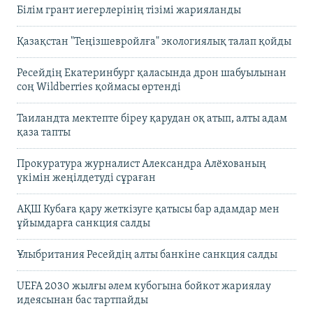
Білім грант иегерлерінің тізімі жарияланды
Қазақстан "Теңізшевройлға" экологиялық талап қойды
Ресейдің Екатеринбург қаласында дрон шабуылынан
соң Wildberries қоймасы өртенді
Таиландта мектепте біреу қарудан оқ атып, алты адам
қаза тапты
Прокуратура журналист Александра Алёхованың
үкімін жеңілдетуді сұраған
АҚШ Кубаға қару жеткізуге қатысы бар адамдар мен
ұйымдарға санкция салды
Ұлыбритания Ресейдің алты банкіне санкция салды
UEFA 2030 жылғы әлем кубогына бойкот жариялау
идеясынан бас тартпайды