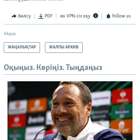
Бөлісу
PDF
VPN-сіз оқу
Follow us
Айдар
ЖАҢАЛЫҚТАР
ЖАЛПЫ АРХИВ
Оқыңыз. Көріңіз. Тыңдаңыз