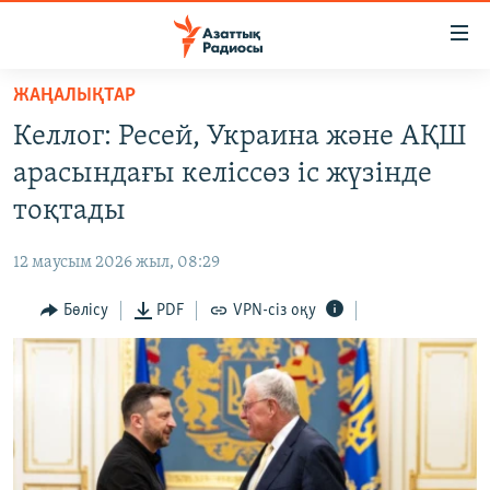
Accessibility
links
Skip
ЖАҢАЛЫҚТАР
to
ЖАҢАЛЫҚТАР
Келлог: Ресей, Украина және АҚШ
main
САЯСАТ
content
арасындағы келіссөз іс жүзінде
AZATTYQTV
Skip
тоқтады
to
ҚАҢТАР ОҚИҒАСЫ
main
12 маусым 2026 жыл, 08:29
АДАМ ҚҰҚЫҚТАРЫ
Navigation
Skip
Бөлісу
PDF
VPN-сіз оқу
ӘЛЕУМЕТ
to
ӘЛЕМ
Search
АРНАЙЫ ЖОБАЛАР
Русский