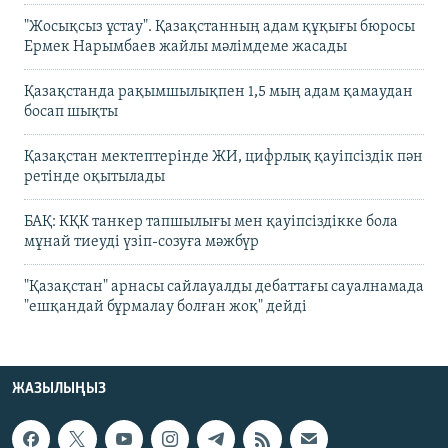
"Жосықсыз ұстау". Қазақстанның адам құқығы бюросы
Ермек Нарымбаев жайлы мәлімдеме жасады
Қазақстанда рақымшылықпен 1,5 мың адам қамаудан
босап шықты
Қазақстан мектептерінде ЖИ, цифрлық қауіпсіздік пән
ретінде оқытылады
БАҚ: КҚК танкер тапшылығы мен қауіпсіздікке бола
мұнай тиеуді үзіп-созуға мәжбүр
"Қазақстан" арнасы сайлауалды дебаттағы сауалнамада
"ешқандай бұрмалау болған жоқ" дейді
ЖАЗЫЛЫҢЫЗ