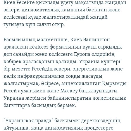
Киев Ресейге қысымды үдету мақсатында жаңадан
әскери-дипломатиялық кампания бастаған және
келіссөзді күзде жалғастыратындай жағдай
туғызуға күш салып отыр.
Басылымның мәліметінше, Киев Вашингтон
араласқан келіссөз форматының қуаты сарқылды
деп санайды және келіссөзге Еуропа елдерінің
көбірек араласқанын қалайды. Украина күштері
бір мезетте Ресейдің әскери, энергетикалық және
көлік инфрақұрылымына соққы жасауды
жалғастырмақ. Әсіресе, аннексияланған Қырымды
Ресей аумағымен және Мәскеу бақылауындағы
Украина жерімен байланыстыратын логистикалық
бағыттарға басымдық бермек.
"Украинская правда" басылымы дереккөздерінің
айтуынша, жаңа дипломатиялық процестерге