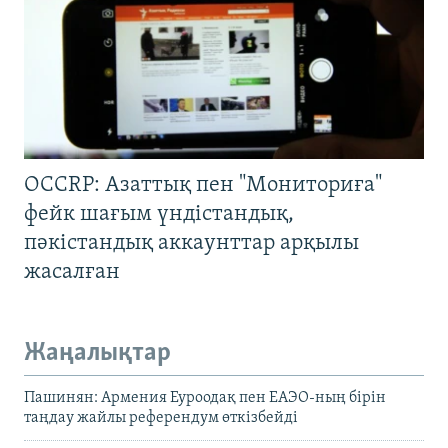
OCCRP: Азаттық пен "Мониториға"
фейк шағым үндістандық,
пәкістандық аккаунттар арқылы
жасалған
Жаңалықтар
Пашинян: Армения Еуроодақ пен ЕАЭО-ның бірін
таңдау жайлы референдум өткізбейді