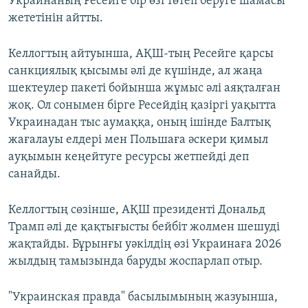
Украинаның Ресейге бір өзі төтеп беруге шамасы
жететінін айтты.
Келлогтың айтуынша, АҚШ-тың Ресейге қарсы
санкциялық қысымы әлі де күшінде, ал жаңа
шектеулер пакеті бойынша жұмыс әлі аяқталған
жоқ. Ол сонымен бірге Ресейдің қазіргі уақытта
Украинадан тыс аумаққа, оның ішінде Балтық
жағалауы елдері мен Польшаға әскери қимыл
ауқымын кеңейтуге ресурсы жетпейді деп
санайды.
Келлогтың сөзінше, АҚШ президенті Дональд
Трамп әлі де қақтығысты бейбіт жолмен шешуді
жақтайды. Бұрынғы уәкілдің өзі Украинаға 2026
жылдың тамызында баруды жоспарлап отыр.
"Украинская правда" басылымының жазуынша,