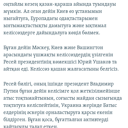
оңтайлы кезең қазан-қараша айында туындауы
мүмкін. Ал оған дейін Киев өз ұстанымын
нығайтуға, Еуропадағы одақтастарымен
ынтымақтастықты дамытуға және ықтимал
келіссөздерге дайындалуға көңіл бөлмек.
Бұған дейін Мәскеу, Киев және Вашингтон
арасындағы үшжақты келіссөздердің үзілгенін
Ресей президентінің көмекшісі Юрий Ушаков та
айтқан еді. Келіссөз қашан жалғасатыны белгісіз.
Ресей билігі, оның ішінде президент Владимир
Путин бұған дейін келісімге қол жеткізілмейінше
атыс тоқтамайтынын, соғысты майдан сызығында
тоқтатуға келіспейтінін, Украина жерінде Батыс
елдерінің әскерін орналастыруға қарсы екенін
білдірген. Бұған қоса, бұғатталған активтерді
қайтаруды талап еткен.