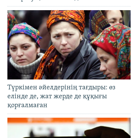
Түркімен әйелдерінің тағдыры: өз
елінде де, жат жерде де құқығы
қорғалмаған