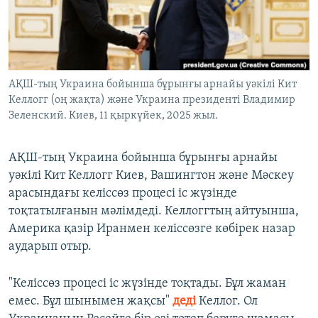
ЖАЗЫЛЫҢЫЗ
Басқа тілдерде
АҚШ-тың Украина бойынша бұрынғы арнайы уәкілі Кит
Келлогг (оң жақта) және Украина президенті Владимир
Зеленский. Киев, 11 қыркүйек, 2025 жыл.
АҚШ-тың Украина бойынша бұрынғы арнайы
уәкілі Кит Келлогг Киев, Вашингтон және Мәскеу
арасындағы келіссөз процесі іс жүзінде
тоқтатылғанын мәлімдеді. Келлоггтың айтуынша,
Америка қазір Иранмен келіссөзге көбірек назар
аударып отыр.
"Келіссөз процесі іс жүзінде тоқтады. Бұл жаман
емес. Бұл шынымен жақсы"
деді
Келлог. Ол