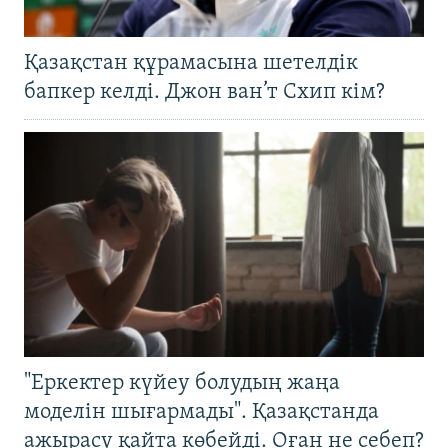
Қазақстан құрамасына шетелдік
бапкер келді. Джон ван’т Схип кім?
"Еркектер күйеу болудың жаңа
моделін шығармады". Қазақстанда
ажырасу қайта көбейді. Оған не себеп?