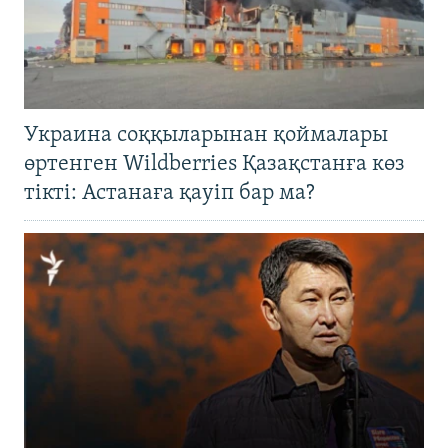
Украина соққыларынан қоймалары
өртенген Wildberries Қазақстанға көз
тікті: Астанаға қауіп бар ма?