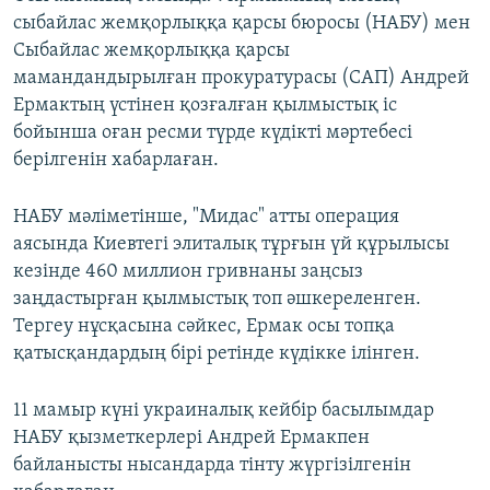
сыбайлас жемқорлыққа қарсы бюросы (НАБУ) мен
Сыбайлас жемқорлыққа қарсы
мамандандырылған прокуратурасы (САП) Андрей
Ермактың үстінен қозғалған қылмыстық іс
бойынша оған ресми түрде күдікті мәртебесі
берілгенін хабарлаған.
НАБУ мәліметінше, "Мидас" атты операция
аясында Киевтегі элиталық тұрғын үй құрылысы
кезінде 460 миллион гривнаны заңсыз
заңдастырған қылмыстық топ әшкереленген.
Тергеу нұсқасына сәйкес, Ермак осы топқа
қатысқандардың бірі ретінде күдікке ілінген.
11 мамыр күні украиналық кейбір басылымдар
НАБУ қызметкерлері Андрей Ермакпен
байланысты нысандарда тінту жүргізілгенін