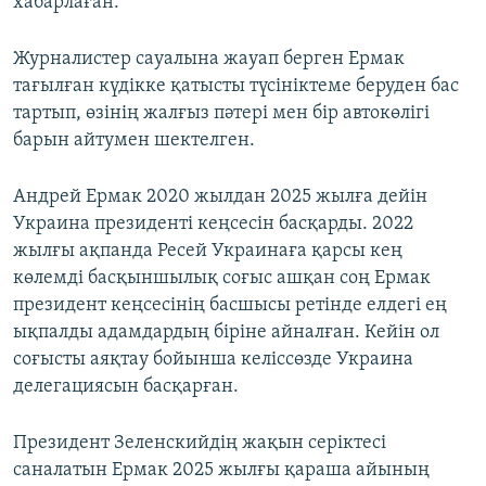
хабарлаған.
Журналистер сауалына жауап берген Ермак
тағылған күдікке қатысты түсініктеме беруден бас
тартып, өзінің жалғыз пәтері мен бір автокөлігі
барын айтумен шектелген.
Андрей Ермак 2020 жылдан 2025 жылға дейін
Украина президенті кеңсесін басқарды. 2022
жылғы ақпанда Ресей Украинаға қарсы кең
көлемді басқыншылық соғыс ашқан соң Ермак
президент кеңсесінің басшысы ретінде елдегі ең
ықпалды адамдардың біріне айналған. Кейін ол
соғысты аяқтау бойынша келіссөзде Украина
делегациясын басқарған.
Президент Зеленскийдің жақын серіктесі
саналатын Ермак 2025 жылғы қараша айының