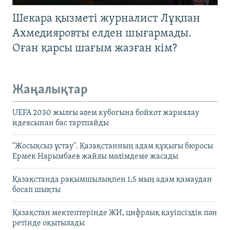
Шекара қызметі журналист Лұқпан
Ахмедияровты елден шығармады.
Оған қарсы шағым жазған кім?
Жаңалықтар
UEFA 2030 жылғы әлем кубогына бойкот жариялау
идеясынан бас тартпайды
"Жосықсыз ұстау". Қазақстанның адам құқығы бюросы
Ермек Нарымбаев жайлы мәлімдеме жасады
Қазақстанда рақымшылықпен 1,5 мың адам қамаудан
босап шықты
Қазақстан мектептерінде ЖИ, цифрлық қауіпсіздік пән
ретінде оқытылады