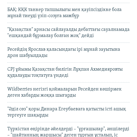
БАҚ: КҚК танкер тапшылығы мен қауіпсіздікке бола
мұнай тиеуді үзіп-созуға мәжбүр
"Қазақстан" арнасы сайлауалды дебаттағы сауалнамада
"ешқандай бұрмалау болған жоқ" дейді
Ресейдің Ярослав қаласындағы ірі мұнай зауытына
дрон шабуылдады
CPJ ұйымы Қазақстан билігін Лұқпан Ахмедияровты
қудалауды тоқтатуға үндеді
Wildberries негізгі қоймаларын Ресейден көшірмек
деген хабарды жоққа шығарды
"Әділ сөз" қоры Динара Егеубаеваға қатысты істі ашық
тергеуге шақырды
Түркістан өңірінде әйелдерді – "ұрғашылар", әншілерді
– "шайтанның жаршысы" деген тұрғын ұсталып, іс