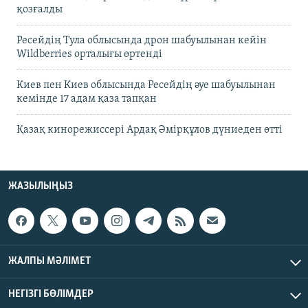
қозғалды
Ресейдің Тула облысында дрон шабуылынан кейін
Wildberries орталығы өртенді
Киев пен Киев облысында Ресейдің әуе шабуылынан
кемінде 17 адам қаза тапқан
Қазақ кинорежиссері Ардақ Әмірқұлов дүниеден өтті
ЖАЗЫЛЫҢЫЗ
ЖАЛПЫ МӘЛІМЕТ
НЕГІЗГІ БӨЛІМДЕР