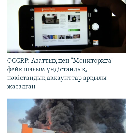
OCCRP: Азаттық пен "Мониториға"
фейк шағым үндістандық,
пәкістандық аккаунттар арқылы
жасалған