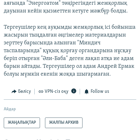
аяғында "Энергоатом" төңірегіндегі жемқорлық
дауынан кейін қызметтен кетуге мәжбүр болды.
Тергеушілер кең ауқымды жемқорлық ісі бойынша
жасырын тыңдалған әңгімелер материалдарын
зерттеу барысында алынған "Миндич
таспаларында" құқық қорғау органдарына нұсқау
беріп отырған "Әли-Баба" деген лақап атқа ие адам
барын айтады. Тергеушілер ол адам Андрей Ермак
болуы мүмкін екенін жоққа шығармаған.
Бөлісу
VPN-сіз оқу
Follow us
Айдар
ЖАҢАЛЫҚТАР
ЖАЛПЫ АРХИВ