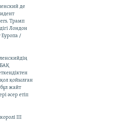
ленский де
зидент
ers. Трамп
дігі Лондон
 Еуропа /
ленскийдің
 БАҚ
еткендіктен
 қол қойылған
 бұл жайт
і әсер етіп
оролі ІІІ