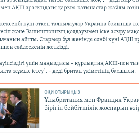
лдің арасындағыдай тығыз байланыс жоқ", – деді Кир С
 мен АҚШ арасындағы қарым-қатынастар жайлы сөзін
жексенбі күні өткен талқылаулар Украина бойынша ж
есіп және Вашингтонның қолдауымен іске асыру мақс
ғанын айтты. Стармер бұл жөнінде сенбі күні АҚШ п
ппен сөйлескенін жеткізді.
ауіпсіздігі үшін маңыздысы – құрлықтың АҚШ-пен ты
қта жұмыс істеу", – деді британ үкіметінің басшысы.
ОҚИ ОТЫРЫҢЫЗ
Ұлыбритания мен Франция Укра
бірігіп бейбітшілік жоспарын әзі