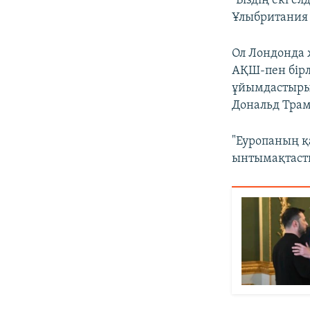
"Біздің екі е
Ұлыбритания
Ол Лондонда 
АҚШ-пен бірл
ұйымдастырыл
Дональд Трам
"Еуропаның қ
ынтымақтасты