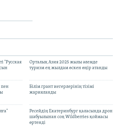
і "Русская
Орталық Азия 2025 жылы әлемде
асын
туризм ең жылдам өскен өңір атанды
 пен
Білім грант иегерлерінің тізімі
лы
жарияланды
лға"
Ресейдің Екатеринбург қаласында дрон
шабуылынан соң Wildberries қоймасы
өртенді