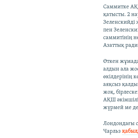
Саммитке АҚШ
қатысты. 2 н
Зеленскийді ж
пен Зеленски
саммитінің не
Азаттық ради
Өткен жұмада
алдын ала жо
өкілдерінің 
аяқсыз қалды
жоқ, бірлеске
АҚШ әкімшілі
жүрмей ме де
Лондондағы с
Чарльз
қабыл