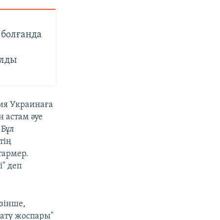
 болғанда
алды
ия Украинаға
н астам әуе
 Бұл
тің
тармер.
" деп
өзінше,
тату жоспары"