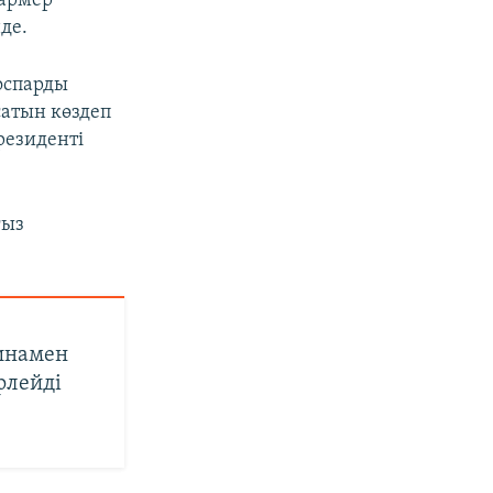
тармер
де.
оспарды
атын көздеп
резиденті
ғыз
инамен
рлейді