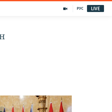
LIVE
РУС
ін