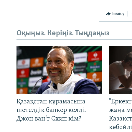
Бөлісу
Оқыңыз. Көріңіз. Тыңдаңыз
Қазақстан құрамасына
"Еркек
шетелдік бапкер келді.
жаңа м
Джон ван’т Схип кім?
Қазақс
көбейді