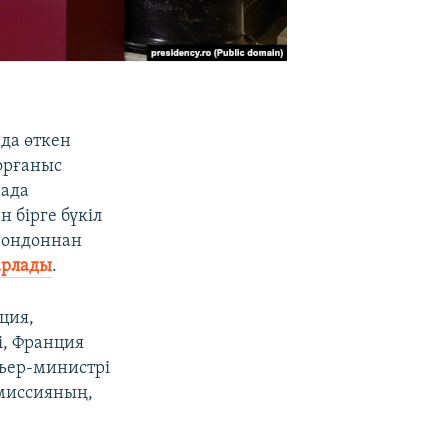
да өткен
орғаныс
нада
 бірге бүкіл
Лондоннан
арлады
.
ция,
і, Франция
ьер-министрі
омиссияның,