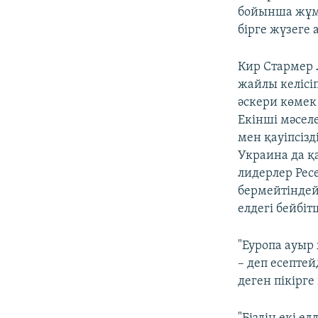
бойынша жұмы
бірге жүзеге 
Кир Стармер
жайлы келісі
әскери көмек
Екінші мәселе
мен қауіпсізд
Украина да қа
лидерлер Рес
бермейтіндей
елдегі бейбіт
"Еуропа ауыр
– деп есептей
деген пікірге 