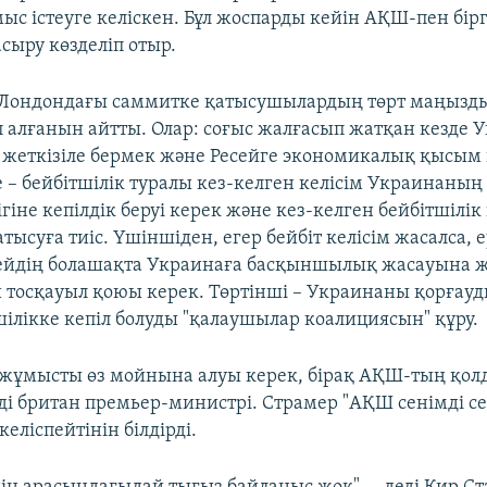
с істеуге келіскен. Бұл жоспарды кейін АҚШ-пен бірг
асыру көзделіп отыр.
 Лондондағы саммитке қатысушылардың төрт маңызды
п алғанын айтты. Олар: соғыс жалғасып жатқан кезде 
 жеткізіле бермек және Ресейге экономикалық қысым 
 – бейбітшілік туралы кез-келген келісім Украинаның т
ігіне кепілдік беруі керек және кез-келген бейбітшілік 
тысуға тиіс. Үшіншіден, егер бейбіт келісім жасалса,
ейдің болашақта Украинаға басқыншылық жасауына 
 тосқауыл қоюы керек. Төртінші – Украинаны қорғауд
шілікке кепіл болуды "қалаушылар коалициясын" құру.
 жұмысты өз мойнына алуы керек, бірақ АҚШ-тың қол
ді британ премьер-министрі. Страмер "АҚШ сенімді се
келіспейтінін білдірді.