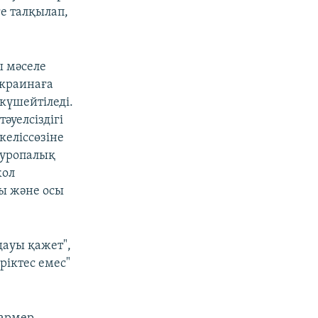
е талқылап,
 мәселе
Украинаға
күшейтіледі.
әуелсіздігі
келіссөзіне
 еуропалық
жол
ы және осы
дауы қажет",
ріктес емес"