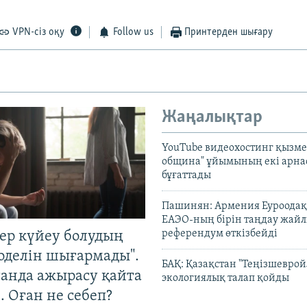
VPN-сіз оқу
Follow us
Принтерден шығару
Жаңалықтар
YouTube видеохостинг қызмет
община" ұйымының екі арн
бұғаттады
Пашинян: Армения Еуроодақ
ЕАЭО-ның бірін таңдау жай
референдум өткізбейді
тер күйеу болудың
оделін шығармады".
БАҚ: Қазақстан "Теңізшеврой
танда ажырасу қайта
экологиялық талап қойды
. Оған не себеп?