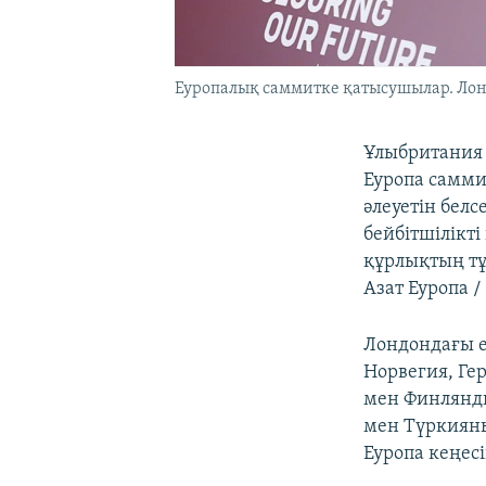
Еуропалық саммитке қатысушылар. Лонд
Ұлыбритания 
Еуропа самми
әлеуетін белс
бейбітшілікті
құрлықтың тұ
Азат Еуропа 
Лондондағы е
Норвегия, Ге
мен Финлянди
мен Түркияны
Еуропа кеңес