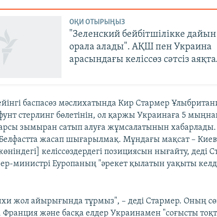
ОҚИ ОТЫРЫҢЫЗ
"Зеленский бейбітшілікке дайын
орала алады". АҚШ пен Украина
арасындағы келіссөз сәтсіз аяқт
йінгі баспасөз мәслихатында Кир Стармер Ұлыбритан
фунт стерлинг бөлетінін, ол қаржы Украинаға 5 мыңна
рсы зымыран сатып алуға жұмсалатынын хабарлады.
елфастта жасап шығарылмақ. Мұндағы мақсат – Киев
жөніндегі] келіссөздердегі позициясын нығайту, деді С
ер-министрі Еуропаның "әрекет қылатын уақыты келді
рихи жол айырығында тұрмыз", – деді Стармер. Оның с
 Франция және басқа елдер Украинамен "соғысты тоқ