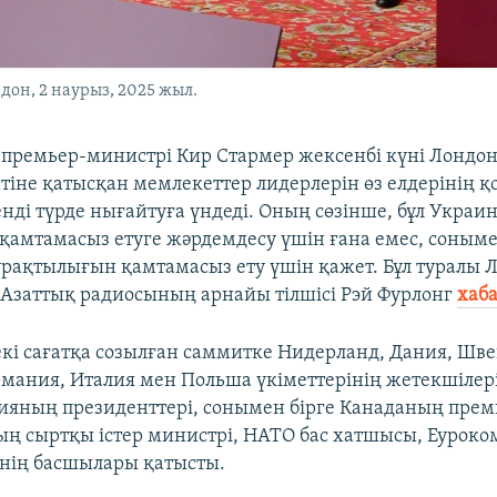
он, 2 наурыз, 2025 жыл.
премьер-министрі Кир Стармер жексенбі күні Лондон
тіне қатысқан мемлекеттер лидерлерін өз елдерінің қ
енді түрде нығайтуға үндеді. Оның сөзінше, бұл Украи
 қамтамасыз етуге жәрдемдесу үшін ғана емес, сонымен
рақтылығын қамтамасыз ету үшін қажет. Бұл туралы 
/ Азаттық радиосының арнайы тілшісі Рэй Фурлонг
хаб
кі сағатқа созылған саммитке Нидерланд, Дания, Шве
рмания, Италия мен Польша үкіметтерінің жетекшілер
яның президенттері, сонымен бірге Канаданың прем
ң сыртқы істер министрі, НАТО бас хатшысы, Еурок
інің басшылары қатысты.