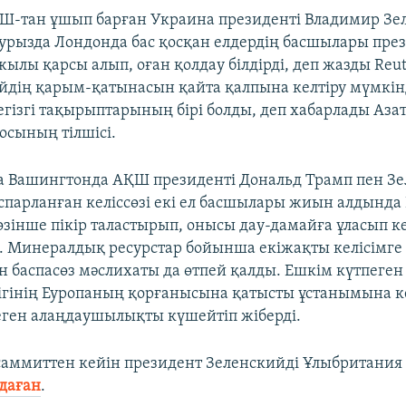
-тан ұшып барған Украина президенті Владимир Зе
аурызда Лондонда бас қосқан елдердің басшылары пре
ылы қарсы алып, оған қолдау білдірді, деп жазды Reut
йдің қарым-қатынасын қайта қалпына келтіру мүмкін
гізгі тақырыптарының бірі болды, деп хабарлады Азат
осының тілшісі.
 Вашингтонда АҚШ президенті Дональд Трамп пен Зе
спарланған келіссөзі екі ел басшылары жиын алдында
көзінше пікір таластырып, онысы дау-дамайға ұласып к
. Минералдық ресурстар бойынша екіжақты келісімге
н баспасөз мәслихаты да өтпей қалды. Ешкім күтпеген
гінің Еуропаның қорғанысына қатысты ұстанымына кер
ген алаңдаушылықты күшейтіп жіберді.
аммиттен кейін президент Зеленскийді Ұлыбритания к
даған
.