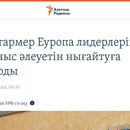
тармер Еуропа лидерлер
ныс әлеуетін нығайтуға
рды
жыл, 08:35
VPN-сіз оқу