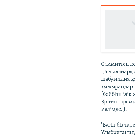
Саммиттен ке
1,6 миллиард 
шабуылына қа
зымырандар Б
[бейбітшілік 
Британ премь
мәлімдеді.
"Бүгін біз та
Ұлыбритания,