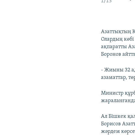
1/13
Азаттықтың Қ
Олардың көбі
ақпаратты Аз
Боронов айтт
- Жиыны 32 ад
азаматтар, тө
Министр құрб
жараланғанда
Ал Бішкек қа
Борисов Азат
жәрдем көрсе