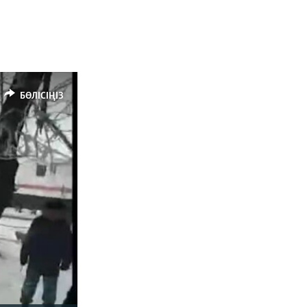
БӨЛІСІҢІЗ