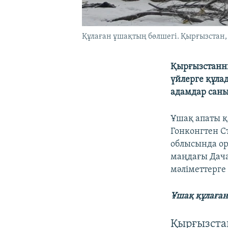
Құлаған ұшақтың бөлшегі. Қырғызстан,
Қырғызстанн
үйлерге құла
адамдар саны 
Ұшақ апаты қ
Гонконгтен С
облысында ор
маңдағы Дача
мәліметтерге
Ұшақ құлаған 
Қырғызста