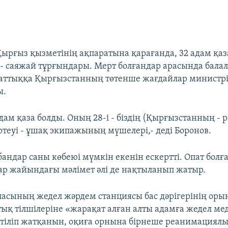
ырғыз қызметінің ақпаратына қарағанда, 32 адам қаз
 - саяжай тұрғындары. Мерт болғандар арасында балала
аттыққа Қырғызстанның төтенше жағдайлар министрі
ы.
ам қаза болды. Оның 28-і - біздің (Қырғызстанның - р
ртеуі - ұшақ экипажының мүшелері,- деді Боронов.
андар саны көбеюі мүмкін екенін ескертті. Опат болғ
р жайындағы мәлімет әлі де нақтыланып жатыр.
ласының жедел жәрдем станциясы бас дәрігерінің оры
тық тілшілеріне «жарақат алған алты адамға жедел м
тіліп жатқанын, оқиға орнына бірнеше реанимациялы