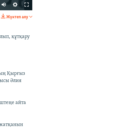
Жүктеп алу
БӨЛІСІҢІЗ
лып, құтқару
тың Қырғыз
px
width
шысы Әлия
ештеңе айта
 жатқанын