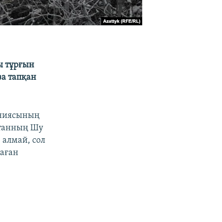
ы тұрғын
за тапқан
аниясының
станның Шу
алмай, сол
раған