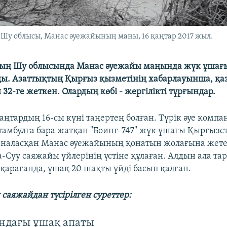
 Шу облысы, Манас әуежайының маңы, 16 қаңтар 2017 жыл.
ың Шу облысында Манас әуежайы маңында жүк ұшағ
ды. Азаттықтың Қырғыз қызметінің хабарлауынша, қа
32-ге жеткен. Олардың көбі - жергілікті тұрғындар.
аңтардың 16-сы күні таңертең болған. Түрік әуе комп
тамбулға бара жатқан "Боинг-747" жүк ұшағы Қырғыз
наласқан Манас әуежайының қонатын жолағына жете 
-Суу саяжайы үйлерінің үстіне құлаған. Алдын ала та
 қарағанда, ұшақ 20 шақты үйді басып қалған.
саяжайдан түсірілген суреттер:
ндағы ұшақ апаты