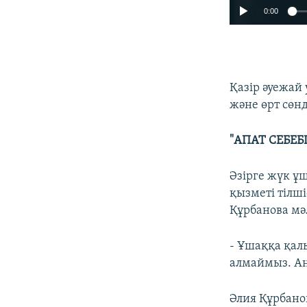
0:00
Қазір әуежай
және өрт сөн
"АПАТ СЕБЕБІ
Әзірге жүк ұ
қызметі тілш
Құрбанова мә
- Ұшаққа қалы
алмаймыз. Аны
Әлия Құрбано