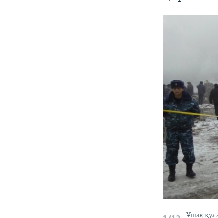
Ұшақ құл