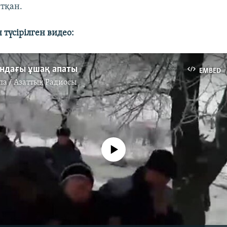
тқан.
түсірілген видео:
ндағы ұшақ апаты
EMBED
па / Азаттық Радиосы
No media source currently available