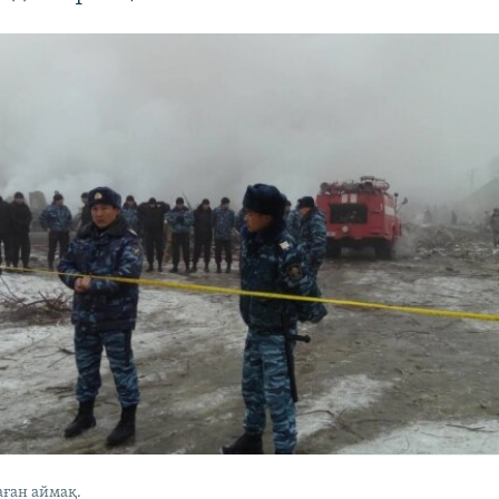
аған аймақ.