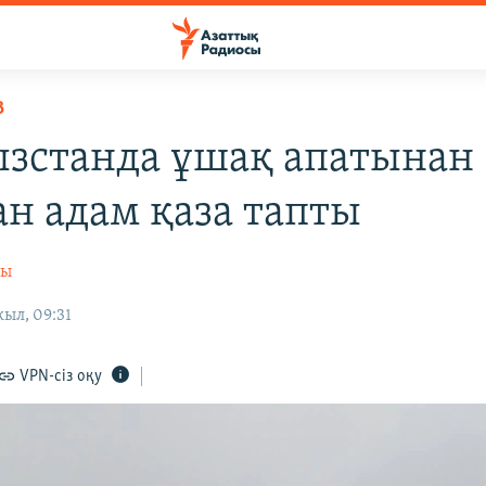
В
зстанда ұшақ апатынан
ан адам қаза тапты
сы
жыл, 09:31
VPN-сіз оқу