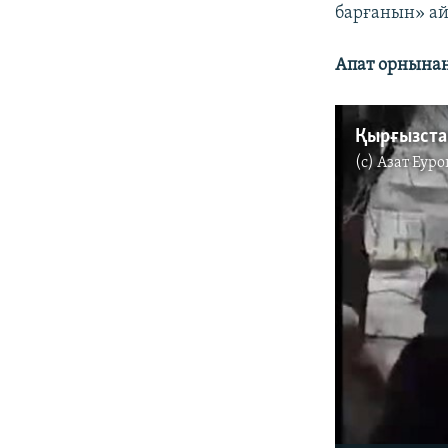
барғанын» ай
Апат орнынан 
Қырғызста
(c)
Азат Еуро