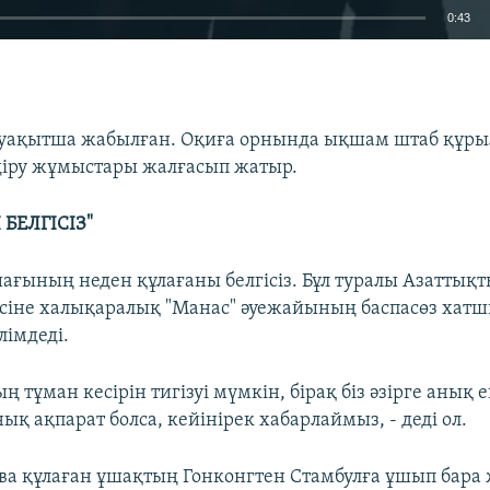
0:43
EMBED
 уақытша жабылған. Оқиға орнында ықшам штаб құры
діру жұмыстары жалғасып жатыр.
 БЕЛГІСІЗ"
шағының неден құлағаны белгісіз. Бұл туралы Азаттық
ісіне халықаралық "Манас" әуежайының баспасөз хат
лімдеді.
ң тұман кесірін тигізуі мүмкін, бірақ біз әзірге анық 
қ ақпарат болса, кейінірек хабарлаймыз, - деді ол.
ва құлаған ұшақтың Гонконгтен Стамбулға ұшып бара