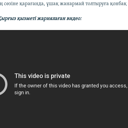
ң сөзіне қарағанда, ұшақ жанармай толтыруға қонбақ 
ырғыз қызметі жариялаған видео: