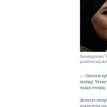
Халықаралық "Х
ұсынған заң ж
— Оштағы әрб
жатыр. Үкіме
талап етемін
Депутат пікір
еркіндігін ш