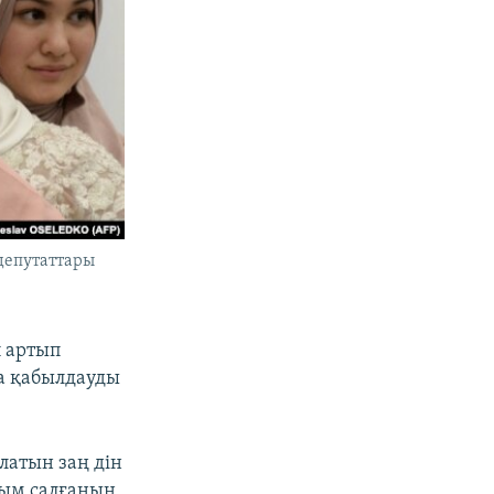
 депутаттары
п артып
ра қабылдауды
латын заң дін
йым салғанын