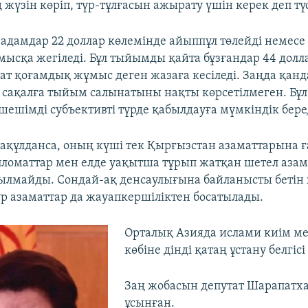
жүзін көріп, түр-тұлғасын ажырату үшін керек деп түс
 адамдар 22 доллар көлемінде айыппұл төлейді немесе
ысқа жегіледі. Бұл тыйымды қайта бұзғандар 44 долл
ғат қоғамдық жұмыс деген жазаға кесіледі. Заңда қан
сақалға тыйым салынатыны нақты көрсетілмеген. Бұл
шешімді субъективті түрде қабылдауға мүмкіндік бере
ақұлданса, оның күші тек Қырғызстан азаматтарына ғ
пломаттар мен елде уақытша тұрып жатқан шетел аза
ылмайды. Сондай-ақ денсаулығына байланысты бетін
р азаматтар да жауапкершіліктен босатылады.
Орталық Азияда ислами киім ме
көбіне дінді қатаң ұстану белгіс
Заң жобасын депутат Шарапатх
ұсынған.