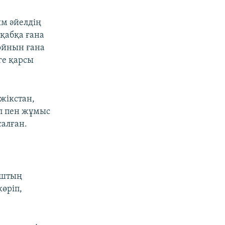
м әйелдің
қабқа ғана
ойнын ғана
ге қарсы
жікстан,
п пен жұмыс
алған.
Оштың
көріп,