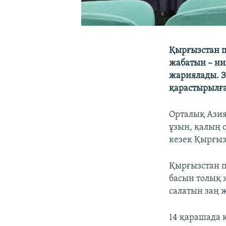
Қырғызстан п
жабатын – ни
жариялады. З
қарастырылға
Орталық Азия
ұзын, қалың 
кезек Қырғыз
Қырғызстан па
басын толық 
салатын заң 
14 қарашада 