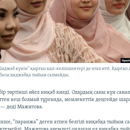
иджаб күнін" қырғыз қыз-келіншектері де атап өтті. Қырғыз
обасы хиджабқа тыйым салмайды.
ір төртінші әйел ниқаб киеді. Олардың саны күн сана
ттен кеш болмай тұрғанда, мемлекеттік деңгейде ша
, — деді Мажитова.
інше, “паранжа” деген атпен белгілі ниқабқа тыйым са
ектемейді. Мажитова әлемдегі ондаған ел ниқабқа ты