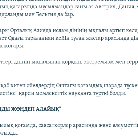
дың қатарында мұсылмандар саны аз Австрия, Дания,
дерланды мен Бельгия да бар.
ары Орталық Азияда ислам дінінің ықпалы артып келеді
вет Одағы тарағаннан кейін туған жастар арасында ді
 жоғары.
ттері діннің ықпалынан қорқып, экстремизм мен тер
қаб киген әйелдердің Оштағы қоғамдық шарада түскен
иетіне” қарсы мемлекеттік науқанға түрткі болды.
ОЛДЫ ЖӨҢДЕП АЛАЙЫҚ”
ылық қоғамда, саясаткерлер арасында және әлеуметті
уғызды.