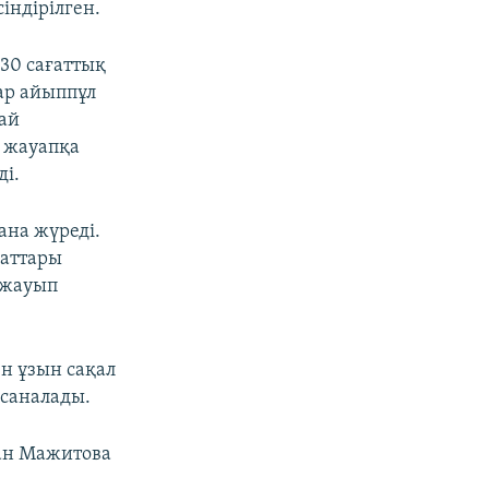
індірілген.
 30 сағаттық
ар айыппұл
дай
 жауапқа
ді.
ана жүреді.
маттары
 жауып
н ұзын сақал
і саналады.
ан Мажитова