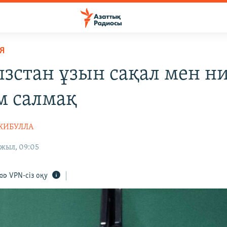
Я
зстан ұзын сақал мен н
 салмақ
ДЖИБУЛЛА
 жыл, 09:05
VPN-сіз оқу