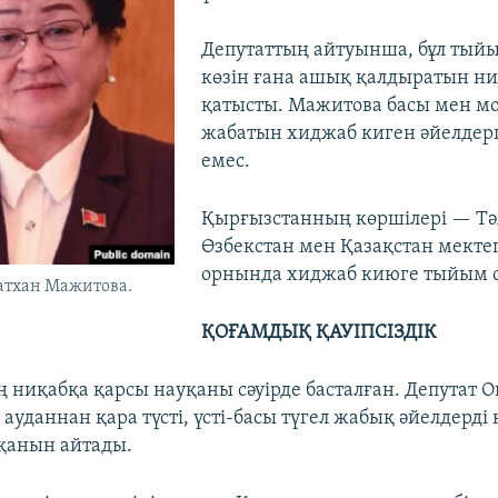
Депутаттың айтуынша, бұл тыйы
көзін ғана ашық қалдыратын ни
қатысты. Мажитова басы мен м
жабатын хиджаб киген әйелдер
емес.
Қырғызстанның көршілері — Тә
Өзбекстан мен Қазақстан мекте
орнында хиджаб киюге тыйым с
атхан Мажитова.
ҚОҒАМДЫҚ ҚАУІПСІЗДІК
ниқабқа қарсы науқаны сәуірде басталған. Депутат 
і ауданнан қара түсті, үсті-басы түгел жабық әйелдерді 
қанын айтады.