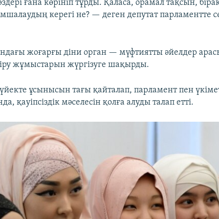
дері ғана көрініп тұрды. Қаласа, орамал тақсын, біра
тұмшалаудың керегі не? — деген депутат парламентте 
ндағы жоғарғы діни орган — мүфтиятты әйелдер ара
діру жұмыстарын жүргізуге шақырды.
үйекте ұсынысын тағы қайталап, парламент пен үкіме
да, қауіпсіздік мәселесін қолға алуды талап етті.