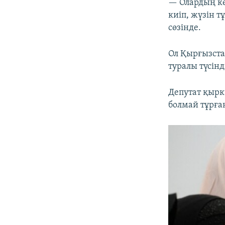
— Олардың көз
киіп, жүзін 
сөзінде.
Ол Қырғызста
туралы түсін
Депутат қырк
болмай тұрған