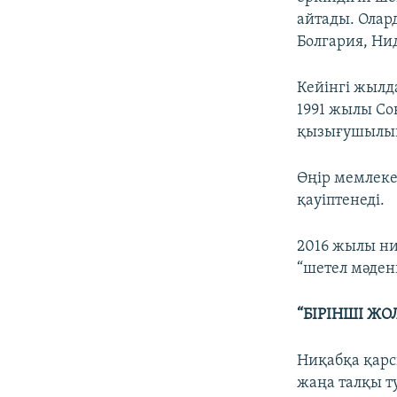
айтады. Олар
Болгария, Ни
Кейінгі жылд
1991 жылы Со
қызығушылық
Өңір мемлеке
қауіптенеді.
2016 жылы ни
“шетел мәден
“БІРІНШІ Ж
Ниқабқа қарс
жаңа талқы т