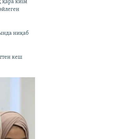
қ қара киім
сөйлеген
сында ниқаб
ттен кеш