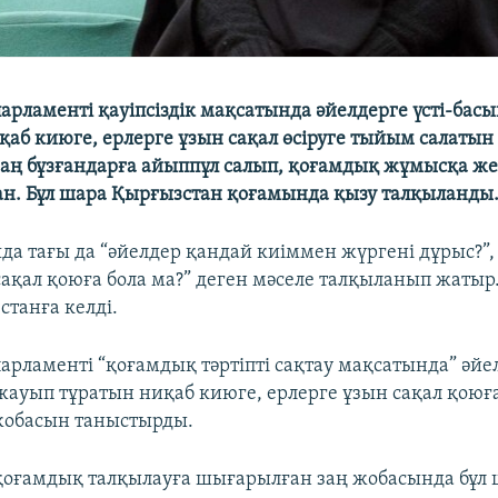
арламенті қауіпсіздік мақсатында әйелдерге үсті-бас
қаб киюге, ерлерге ұзын сақал өсіруге тыйым салатын
аң бұзғандарға айыппұл салып, қоғамдық жұмысқа же
н. Бұл шара Қырғызстан қоғамында қызу талқыланды
да тағы да “әйелдер қандай киіммен жүргені дұрыс?”,
сақал қоюға бола ма?” деген мәселе талқыланып жатыр
станға келді.
рламенті “қоғамдық тәртіпті сақтау мақсатында” әйел
жауып тұратын ниқаб киюге, ерлерге ұзын сақал қою
жобасын таныстырды.
қоғамдық талқылауға шығарылған заң жобасында бұл