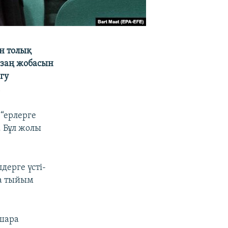
ын толық
 заң жобасын
гу
.
 “ерлерге
. Бұл жолы
дерге үсті-
ға тыйым
 шара