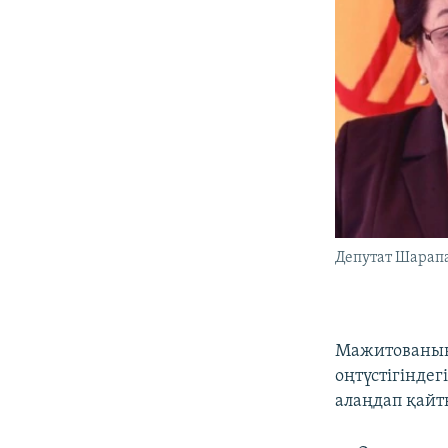
Депутат Шарап
Мажитованың 
оңтүстігіндег
алаңдап қайт