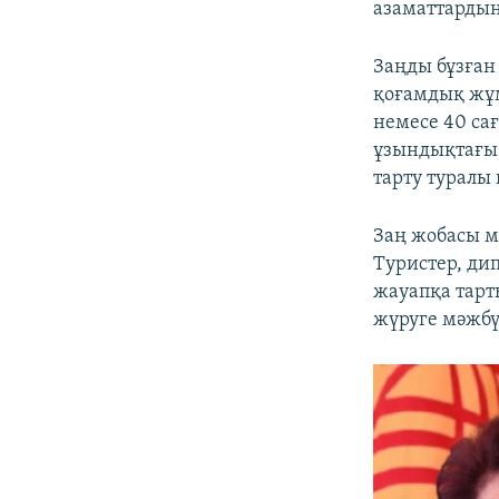
азаматтардың 
Заңды бұзған
қоғамдық жұм
немесе 40 са
ұзындықтағы 
тарту туралы 
Заң жобасы м
Туристер, ди
жауапқа тарт
жүруге мәжбү