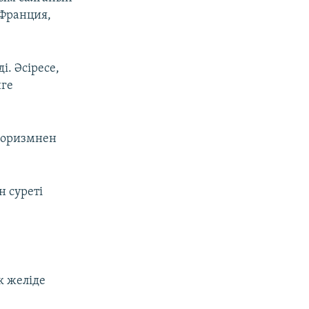
 Франция,
. Әсіресе,
нге
роризмнен
 суреті
к желіде