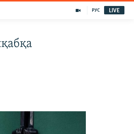
LIVE
РУС
иқабқа