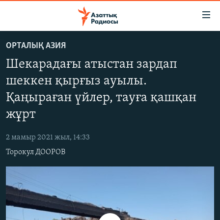
Accessibility
links
Skip
ОРТАЛЫҚ АЗИЯ
to
ЖАҢАЛЫҚТАР
Шекарадағы атыстан зардап
main
САЯСАТ
content
шеккен қырғыз ауылы.
AZATTYQTV
Skip
Қаңыраған үйлер, тауға қашқан
to
ҚАҢТАР ОҚИҒАСЫ
main
жұрт
АДАМ ҚҰҚЫҚТАРЫ
Navigation
Skip
2 мамыр 2021 жыл, 14:33
ӘЛЕУМЕТ
to
Торокул ДООРОВ
ӘЛЕМ
Search
АРНАЙЫ ЖОБАЛАР
Русский