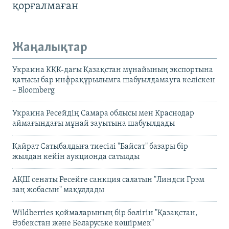
қорғалмаған
Жаңалықтар
Украина КҚК-дағы Қазақстан мұнайының экспортына
қатысы бар инфрақұрылымға шабуылдамауға келіскен
– Bloomberg
Украина Ресейдің Самара облысы мен Краснодар
аймағындағы мұнай зауытына шабуылдады
Қайрат Сатыбалдыға тиесілі "Байсат" базары бір
жылдан кейін аукционда сатылды
АҚШ сенаты Ресейге санкция салатын "Линдси Грэм
заң жобасын" мақұлдады
Wildberries қоймаларының бір бөлігін "Қазақстан,
Өзбекстан және Беларуське көшірмек"