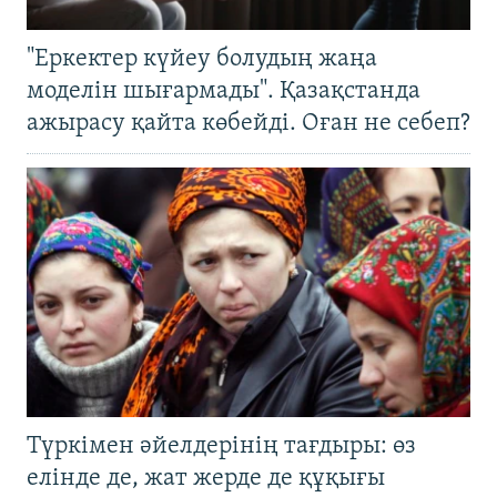
"Еркектер күйеу болудың жаңа
моделін шығармады". Қазақстанда
ажырасу қайта көбейді. Оған не себеп?
Түркімен әйелдерінің тағдыры: өз
елінде де, жат жерде де құқығы