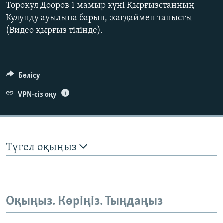
Торокул Дооров 1 мамыр күні Қырғызстанның
Кулунду ауылына барып, жағдаймен танысты
(Видео қырғыз тілінде).
Бөлісу
VPN-сіз оқу
Түгел оқыңыз
Оқыңыз. Көріңіз. Тыңдаңыз