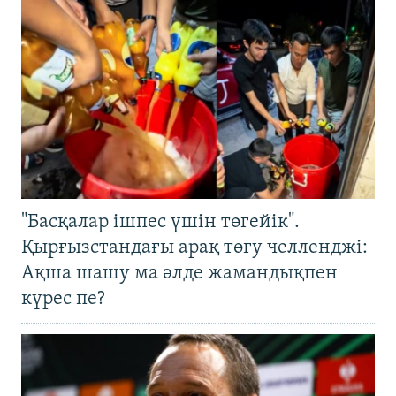
"Басқалар ішпес үшін төгейік".
Қырғызстандағы арақ төгу челленджі:
Ақша шашу ма әлде жамандықпен
күрес пе?