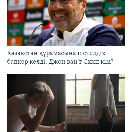
Қазақстан құрамасына шетелдік
бапкер келді. Джон ван’т Схип кім?