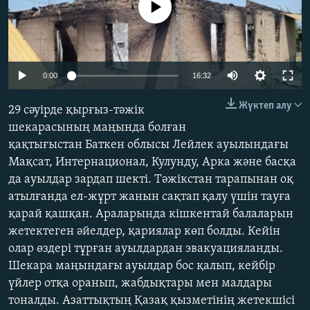
No media source currently available
ЖАЗЫЛЫҢЫЗ
Auto
Басқа тілдерде
0:00
16:32
240p
Жүктеп алу
29 сәуірде қырғыз-тәжік
360p
шекарасының маңында болған
қақтығыстан Баткен облысы Лейлек ауылындағы
480p
Auto
240p
360p
480p
Мақсат, Интернационал, Кулунду, Арка және басқа
720p
да ауылдар зардап шекті. Тәжікстан тарапынан оқ
720p
атылғанда ел-жұрт жанын сақтап қалу үшін тауға
қарай қашқан. Араларында кішкентай балаларын
жетектеген әйелдер, қариялар көп болды. Кейін
олар өздері тұрған ауылдардан эвакуацияланды.
Шекара маңындағы ауылдар бос қалып, кейбір
үйлер отқа оранып, жабдықтары мен малдары
тоналды. Азаттықтың Қазақ қызметінің жетекшісі