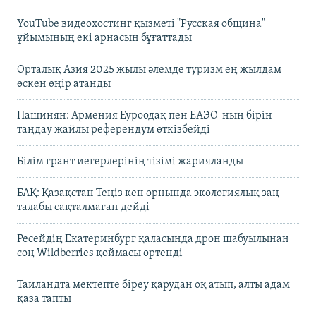
YouTube видеохостинг қызметі "Русская община"
ұйымының екі арнасын бұғаттады
Орталық Азия 2025 жылы әлемде туризм ең жылдам
өскен өңір атанды
Пашинян: Армения Еуроодақ пен ЕАЭО-ның бірін
таңдау жайлы референдум өткізбейді
Білім грант иегерлерінің тізімі жарияланды
БАҚ: Қазақстан Теңіз кен орнында экологиялық заң
талабы сақталмаған дейді
Ресейдің Екатеринбург қаласында дрон шабуылынан
соң Wildberries қоймасы өртенді
Таиландта мектепте біреу қарудан оқ атып, алты адам
қаза тапты