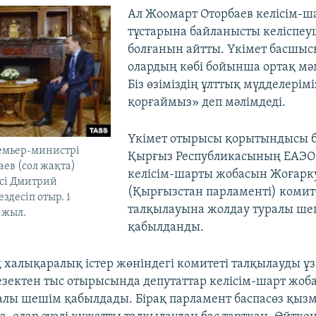
Ал Жоомарт Оторбаев келісім-ш
тұстарына байланысты келіспеу
болғанын айтты. Үкімет басшыс
олардың көбі бойынша ортақ мәм
Біз өзіміздің ұлттық мүдделерімі
қорғаймыз» деп мәлімдеді.
Үкімет отырысы қорытындысы
емьер-министрі
Қырғыз Республикасының ЕАЭО-
ев (сол жақта)
келісім-шарты жобасын Жоғарк
есі Дмитрий
(Қырғызстан парламенті) комит
здесіп отыр. 1
талқылауына жолдау туралы ше
 жыл.
қабылданды.
 халықаралық істер жөніндегі комитеті талқылауды ұз
кезектен тыс отырысында депутаттар келісім-шарт жоб
алы шешім қабылдады. Бірақ парламент баспасөз қызм