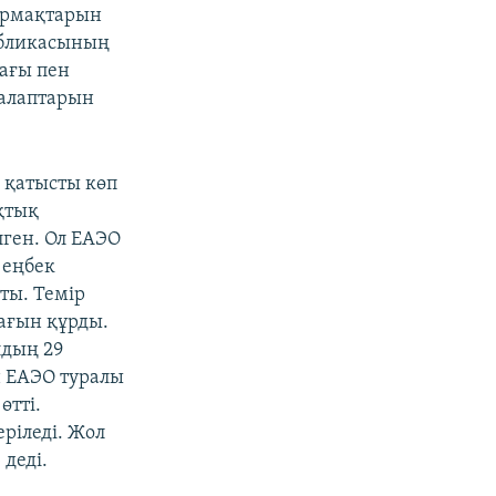
тармақтарын
убликасының
ағы пен
талаптарын
 қатысты көп
ықтық
лген. Ол ЕАЭО
 еңбек
ты. Темір
дағын құрды.
лдың 29
 ЕАЭО туралы
өтті.
еріледі. Жол
 деді.