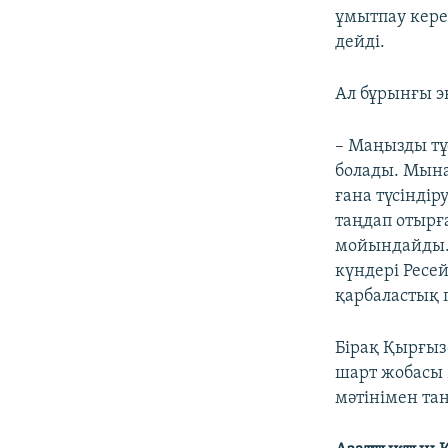
ұмытпау кере
дейді.
Ал бұрынғы э
– Маңызды тұс
болады. Мына
ғана түсіндір
таңдап отырғ
мойындайды.
күндері Ресе
қарбаластық п
Бірақ Қырғыз
шарт жобасы 
мәтінімен та