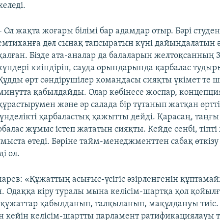
еледі.
– Ол жақта жоғары білімі бар адамдар отыр. Бәрі студен
емтиханға дәл сынақ тапсыратын күні дайындалатын әд
қалған. Бізде ата-аналар да балаларын желтоқсанның 3
күндері киіндіріп, сауда орындарында қарбалас туды
Құдды өрт сөндірушілер командасы сияқты үкімет те 
минутта қабылдайды. Олар көбінесе жоспар, концепци
құрастырумен және әр салада бір тұтанып жатқан өртт
күнделікті қарбаластық қажытты дейді. Қарасаң, таңғы
рбалас жұмыс істеп жататын сияқты. Кейде сенбі, тіпті
ұмыста өтеді. Бәріне тайм-менеджменттен сабақ өткізу
і ол.
арев: «Құжаттың асығыс-үсігіс әзірленгенін құптама
н. Одаққа кіру туралы мына келісім-шартқа қол қойыл
а құжаттар қабылданып, талқыланып, мақұлдануы тиіс
н кейін келісім-шартты парламент ратификациялауы т