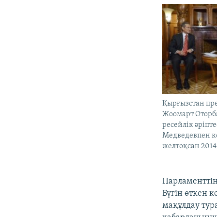
Қырғызстан пр
Жоомарт Оторба
ресейлік әріпт
Медведевпен ке
желтоқсан 2014
Парламенттің
Бүгін өткен 
мақұлдау тур