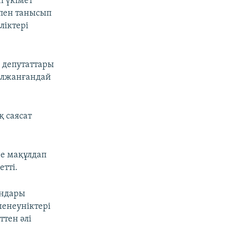
і үкімет
тпен танысып
ліктері
 депутаттары
олжанғандай
 саясат
не мақұлдап
етті.
ындары
шенеуніктері
ттен әлі