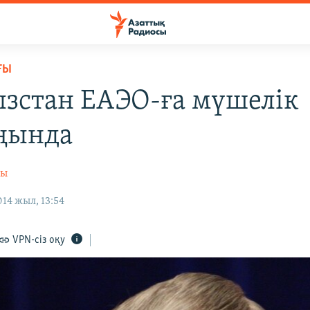
ҒЫ
зстан ЕАЭО-ға мүшелік
ңында
сы
14 жыл, 13:54
VPN-сіз оқу