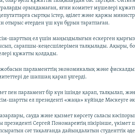
, олар әуелі құжатты талқылаудан бас тартқан. Өйткен
дураларды орындамаған, яғни комитет мүшелері құжа
епутаттарға сыртқы істер, әділет және қаржы министр
 отырыс өтерден үш күн бұрын таратпаған.
лісім-шарттың ел үшін маңыздылығын ескерген қырғыз
ысып, сарапшы-кеңесшілерімен талқылады. Ақыры, б
лері құжатты қолдады.
 жобасын парламенттің экономикалық және фискалдық
митеттері де шапшаң қарап үлгерді.
ет пен парламент бір күн ішінде қарап, талқылап, жә
сім-шартты ел президенті «жаңа» күйінде Мәскеуге әк
азарлары, сауда және қызмет көрсету саласы кәсіпор
 президенті Сергей Пономаревтің пікірінше, үкімет 
псыратын сәт тақалғанда дайындалатын студенттік әде