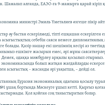
к. Шамалап алғанда, ЕАЭО-ға 9-мамырға қарай кіріп 
кономика министрі Эмиль Үметалиев өзгеше пікір айт
тар әу бастан ескерілмеді, тіпті ешқашан ескерілген е
 асығыстықтың себебін саяси немесе дипломатиялық
уге болады. Қазір нашар екі шешімнің кесірі аз тиетінд
анымыз ешкімге жасырын емес, әрі мұны саясаткерлер
 Демек, одаққа мәжбүрлеу арқылы қосылып отырмыз.
й экономикасында болып жатқан жағдайларды ескерсе
ен асығыстық – жасанды әрі уақытша, – дейді ол.
станның Еуразия экономикалық одағына қосылу турал
№1 ұшақ бортында Мәскеуге ұшып кетті. Қырғыз қоғ
ныстырмады. Қол қойған соң таныстыратын болар.