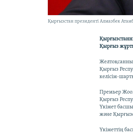
Қырғызстан президенті Алмазбек Атамба
Қырғызстанны
Қырғыз жұрт
Желтоқсанның
Қырғыз Респу
келісім-шарт
Премьер Жоом
Қырғыз Респу
Үкімет басшы
және Қырғызс
Үкіметтің ба