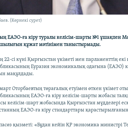
ев. (Көрнекі сурет)
ң ЕАЭО-ға кіру туралы келісім-шарты №1 ұшақпен Мәс
шылығын құжат мәтінімен таныстырмады.
 22-сі күні Қырғызстан үкіметі мен парламенттің екі 
бликасының Еуразия экономикалық одағына (ЕАЭО) к
ын мақұлдады.
арт Оторбаевтың төрағалық етуімен өткен үкімет о
бликасының ЕАЭО-ға кіру келісім-шарты жобасы тал
сы келісім-шарт жобасында Қырғызстан мүдделері еск
танның ЕАЭО-ға кіру стандарттары қарастырылғанын
спасөз қызметі: «Бұдан кейін ҚР экономика министрі Т