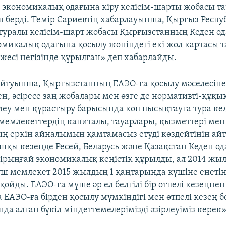
я экономикалық одағына кіру келісім-шарты жобасы 
п берді. Темір Сариевтің хабарлауынша, Қырғыз Респ
 туралы келісім-шарт жобасы Қырғызстанның Кеден од
омикалық одағына қосылу жөніндегі екі жол картасы 
жесі негізінде құрылған» деп хабарлайды.
йтуынша, Қырғызстанның ЕАЭО-ға қосылу мәселесіне
ен, әсіресе заң жобалары мен өзге де нормативті-құқ
ірлеу мен құрастыру барысында көп пысықтауға тура ке
мемлекеттердің капиталы, тауарлары, қызметтері мен
ң еркін айналымын қамтамасыз етуді көздейтінін айт
шқы кезеңде Ресей, Беларусь және Қазақстан Кеден о
Бірыңғай экономикалық кеңістік құрылды, ал 2014 жы
 мемлекет 2015 жылдың 1 қаңтарында күшіне енетін
 қойды. ЕАЭО-ға мүше әр ел белгілі бір өтпелі кезеңнен 
ЕАЭО-ға бірден қосылу мүмкіндігі мен өтпелі кезең б
да алған бүкіл міндеттемелерімізді әзірлеуіміз керек»