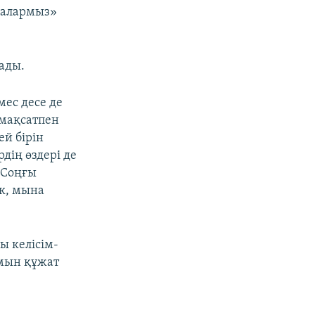
қалармыз»
ады.
мес десе де
 мақсатпен
ей бірін
дің өздері де
 Соңғы
к, мына
ы келісім-
амын құжат