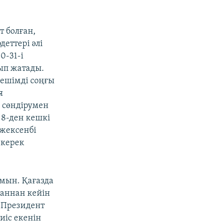
т болған,
еттері әлі
0-31-і
рып жатады.
шешімді соңғы
я
і сөндірумен
 8-ден кешкі
 жексенбі
 керек
ймын. Қағазда
ғаннан кейін
. Президент
иіс екенін