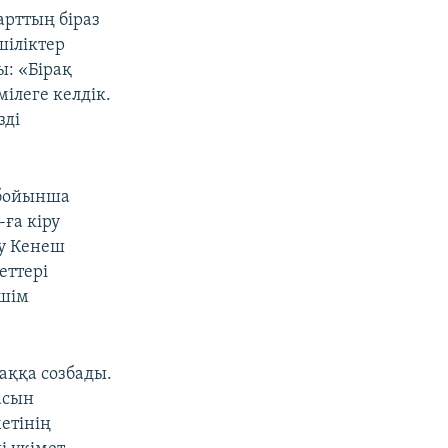
арттың біраз
шіліктер
ы: «Бірақ
ілеге келдік.
зді
 бойынша
ға кіру
у Кенеш
еттері
шім
аққа созбады.
асын
етінің