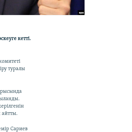
кеуге кетті.
комитеті
іру туралы
тырысында
қыланды.
ерілгенін
 айтты.
емір Сариев