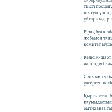
хабарлауынша
тиісті проце
шығуы үшін д
ұйғарымдарын
Бірақ бұл ке
жобамен тан
комитет мүше
Келісім-шарт
жөніндегі ко
Сонымен үкім
үлгерген келі
Қырғызстан б
қауымдастығы
емтиханға та