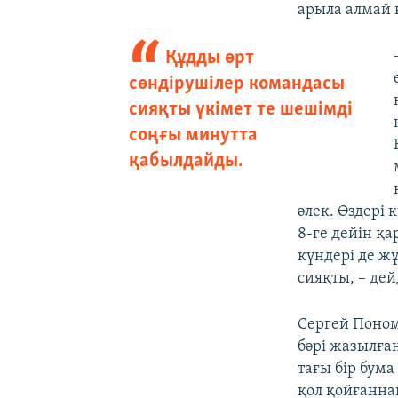
арыла алмай к
Құдды өрт
сөндірушілер командасы
сияқты үкімет те шешімді
соңғы минутта
қабылдайды.
әлек. Өздері 
8-ге дейін қа
күндері де ж
сияқты, – дейд
Сергей Поном
бәрі жазылға
тағы бір бум
қол қойғанна