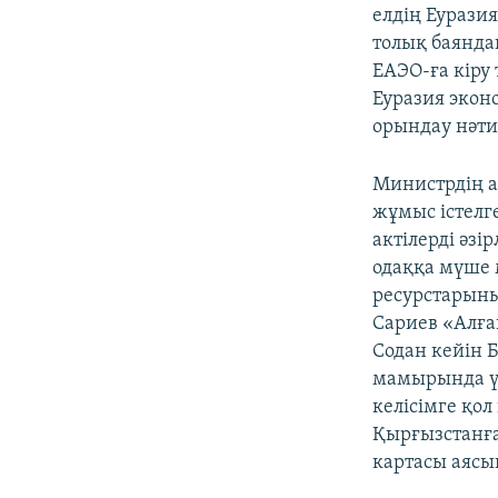
елдің Еурази
толық баянда
ЕАЭО-ға кіру
Еуразия экон
орындау нәти
Министрдің а
жұмыс істелг
актілерді әз
одаққа мүше 
ресурстарыны
Сариев «Алға
Содан кейін 
мамырында үш
келісімге қол
Қырғызстанға 
картасы аясын