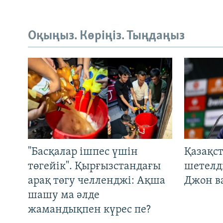
Оқыңыз. Көріңіз. Тыңдаңыз
"Басқалар ішпес үшін
Қазақс
төгейік". Қырғызстандағы
шетелді
арақ төгу челленджі: Ақша
Джон ва
шашу ма әлде
жамандықпен күрес пе?