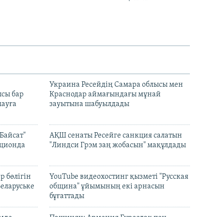
н
Украина Ресейдің Самара облысы мен
сы бар
Краснодар аймағындағы мұнай
ауға
зауытына шабуылдады
Байсат"
АҚШ сенаты Ресейге санкция салатын
кционда
"Линдси Грэм заң жобасын" мақұлдады
р бөлігін
YouTube видеохостинг қызметі "Русская
Беларуське
община" ұйымының екі арнасын
бұғаттады