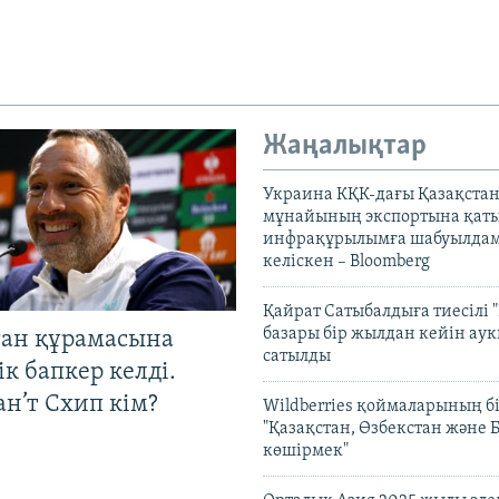
Жаңалықтар
Украина КҚК-дағы Қазақста
мұнайының экспортына қаты
инфрақұрылымға шабуылдам
келіскен – Bloomberg
Қайрат Сатыбалдыға тиесілі "
базары бір жылдан кейін ау
тан құрамасына
сатылды
к бапкер келді.
н’т Схип кім?
Wildberries қоймаларының бі
"Қазақстан, Өзбекстан және 
көшірмек"