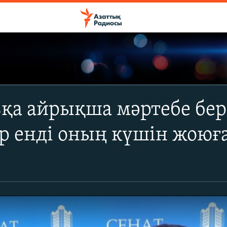
қа айрықша мәртебе бер
р енді оның күшін жоюғ