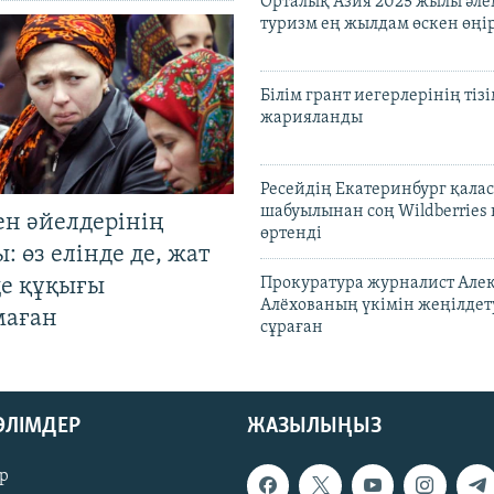
Орталық Азия 2025 жылы әл
туризм ең жылдам өскен өңі
Білім грант иегерлерінің тізі
жарияланды
Ресейдің Екатеринбург қала
шабуылынан соң Wildberries
ен әйелдерінің
өртенді
: өз елінде де, жат
де құқығы
Прокуратура журналист Але
Алёхованың үкімін жеңілдет
маған
сұраған
БӨЛІМДЕР
ЖАЗЫЛЫҢЫЗ
р