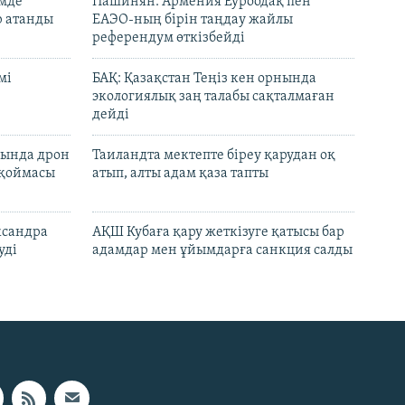
емде
Пашинян: Армения Еуроодақ пен
р атанды
ЕАЭО-ның бірін таңдау жайлы
референдум өткізбейді
мі
БАҚ: Қазақстан Теңіз кен орнында
экологиялық заң талабы сақталмаған
дейді
сында дрон
Таиландта мектепте біреу қарудан оқ
 қоймасы
атып, алты адам қаза тапты
ксандра
АҚШ Кубаға қару жеткізуге қатысы бар
уді
адамдар мен ұйымдарға санкция салды