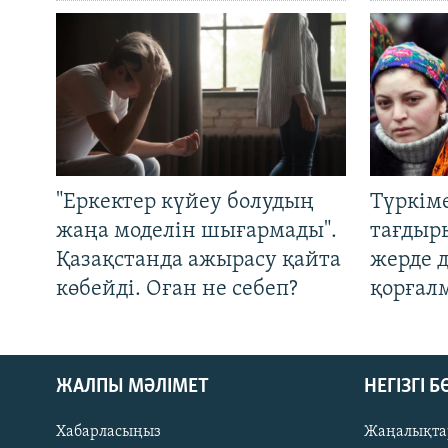
"Еркектер күйеу болудың
Түркім
жаңа моделін шығармады".
тағдыры
Қазақстанда ажырасу қайта
жерде 
көбейді. Оған не себеп?
қорғал
ЖАЛПЫ МӘЛІМЕТ
НЕГІЗГІ 
Хабарласыңыз
Жаңалықта