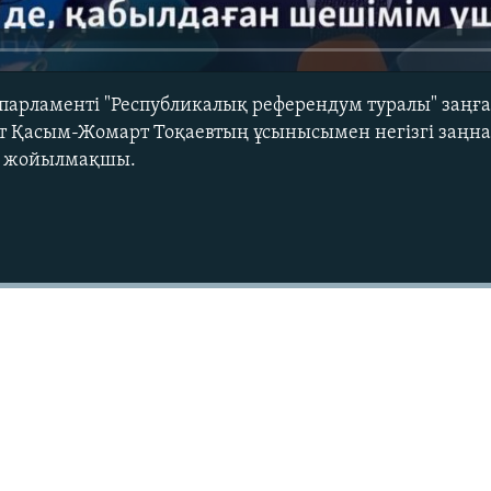
парламенті "Республикалық референдум туралы" заңға 
т Қасым-Жомарт Тоқаевтың ұсынысымен негізгі заңна
ы жойылмақшы.
Auto
240p
360p
720p
1080p