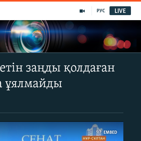
LIVE
РУС
етін заңды қолдаған
а ұялмайды
EMBED