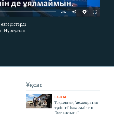
Auto
2:57
240p
өзгерістерді
EMBED
360p
н Нұрсұлтан
480p
720p
1080p
480p
Ұқсас
САЯСАТ
Тоқаевтың "демократия
түсінігі" һәм биліктің
"бетпақтығы"