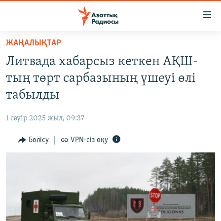
Accessibility
links
Skip
ЖАҢАЛЫҚТАР
to
ЖАҢАЛЫҚТАР
Литвада хабарсыз кеткен АҚШ-
main
САЯСАТ
content
тың төрт сарбазының үшеуі өлі
AZATTYQTV
Skip
табылды
to
ҚАҢТАР ОҚИҒАСЫ
main
1 сәуір 2025 жыл, 09:37
АДАМ ҚҰҚЫҚТАРЫ
Navigation
Skip
Бөлісу
VPN-сіз оқу
ӘЛЕУМЕТ
to
ӘЛЕМ
Search
АРНАЙЫ ЖОБАЛАР
Русский