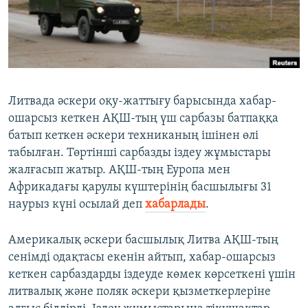
ЖАЗЫЛЫҢЫЗ
Басқа тілдерде
Литвада әскери оқу-жаттығу барысында хабар-
ошарсыз кеткен АҚШ-тың үш сарбазы батпаққа
батып кеткен әскери техниканың ішінен өлі
табылған. Төртінші сарбазды іздеу жұмыстары
жалғасып жатыр. АҚШ-тың Еуропа мен
Африкадағы қарулы күштерінің басшылығы 31
наурыз күні осылай деп
хабарлады
.
Америкалық әскери басшылық Литва АҚШ-тың
сенімді одақтасы екенін айтып, хабар-ошарсыз
кеткен сарбаздарды іздеуде көмек көрсеткені үшін
литвалық және поляк әскери қызметкерлеріне