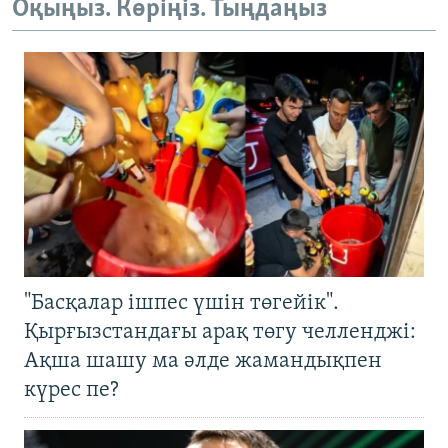
Оқыңыз. Көріңіз. Тыңдаңыз
"Басқалар ішпес үшін төгейік".
Қырғызстандағы арақ төгу челленджі:
Ақша шашу ма әлде жамандықпен
күрес пе?