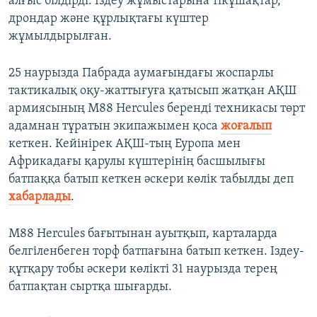
алғыс білдірді. Іздеу жұмыстарына тікұшақтар,
дрондар және құрлықтағы күштер
жұмылдырылған.
25 наурызда Пабрада аумағындағы жоспарлы
тактикалық оқу-жаттығуға қатысып жатқан АҚШ
армиясының М88 Hercules беренді техникасы төрт
адамнан тұратын экипажымен қоса
жоғалып
кеткен. Кейінірек АҚШ-тың Еуропа мен
Африкадағы қарулы күштерінің басшылығы
батпаққа батып кеткен әскери көлік табылды деп
хабарлады
.
М88 Hercules бағытынан ауытқып, карталарда
белгіленбеген торф батпағына батып кеткен. Іздеу-
құтқару тобы әскери көлікті 31 наурызда терең
батпақтан сыртқа шығарды.