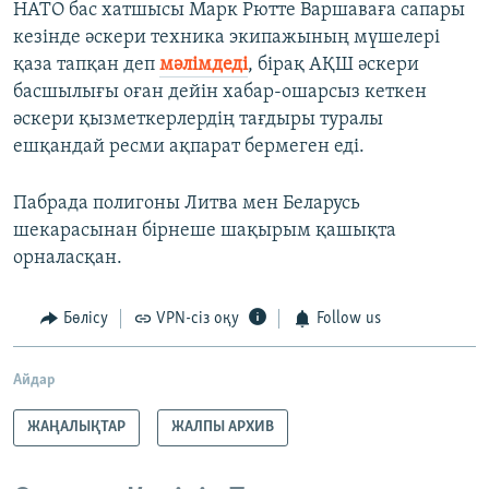
НАТО бас хатшысы Марк Рютте Варшаваға сапары
кезінде әскери техника экипажының мүшелері
қаза тапқан деп
мәлімдеді
, бірақ АҚШ әскери
басшылығы оған дейін хабар-ошарсыз кеткен
әскери қызметкерлердің тағдыры туралы
ешқандай ресми ақпарат бермеген еді.
Пабрада полигоны Литва мен Беларусь
шекарасынан бірнеше шақырым қашықта
орналасқан.
Бөлісу
VPN-сіз оқу
Follow us
Айдар
ЖАҢАЛЫҚТАР
ЖАЛПЫ АРХИВ