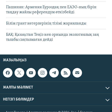
Пашинян: Армения Еуроодақ пен ЕАЭО-ның бірін
таңдау жайлы референдум өткізбейді
Білім грант иегерлерінің тізімі жарияланды
БАҚ: Қазақстан Теңіз кен орнында экологиялық заң
талабы сақталмаған дейді
ЖАЗЫЛЫҢЫЗ
ЖАЛПЫ МӘЛІМЕТ
НЕГІЗГІ БӨЛІМДЕР