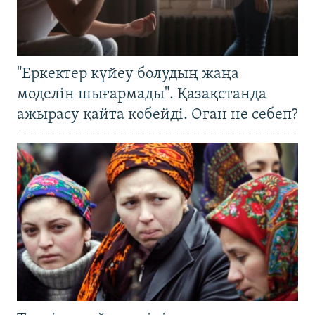
"Еркектер күйеу болудың жаңа
моделін шығармады". Қазақстанда
ажырасу қайта көбейді. Оған не себеп?