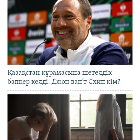
Қазақстан құрамасына шетелдік
бапкер келді. Джон ван’т Схип кім?