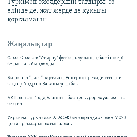
Түркімен әйелдерінің тағдыры: өз
елінде де, жат жерде де құқығы
қорғалмаған
Жаңалықтар
Самат Смақов "Атырау" футбол клубының бас бапкері
болып тағайындалды
Биліктегі "Тиса" партиясы Венгрия президенттігіне
заңгер Андраш Баканы ұсынбақ
АҚШ сенаты Тодд Бланшты бас прокурор лауазымына
бекітті
Украина Түркиядан ATACMS зымырандары мен M270
қондырғыларын сатып алмақ