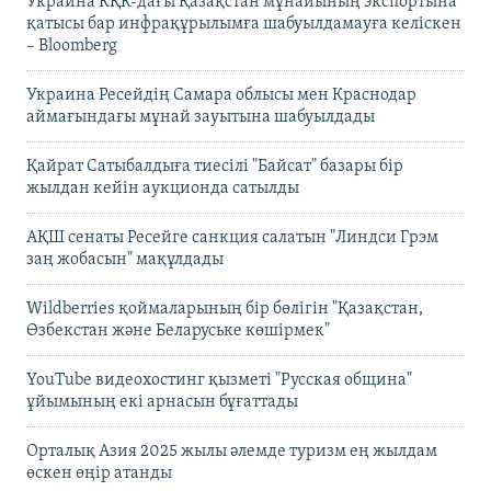
Украина КҚК-дағы Қазақстан мұнайының экспортына
қатысы бар инфрақұрылымға шабуылдамауға келіскен
– Bloomberg
Украина Ресейдің Самара облысы мен Краснодар
аймағындағы мұнай зауытына шабуылдады
Қайрат Сатыбалдыға тиесілі "Байсат" базары бір
жылдан кейін аукционда сатылды
АҚШ сенаты Ресейге санкция салатын "Линдси Грэм
заң жобасын" мақұлдады
Wildberries қоймаларының бір бөлігін "Қазақстан,
Өзбекстан және Беларуське көшірмек"
YouTube видеохостинг қызметі "Русская община"
ұйымының екі арнасын бұғаттады
Орталық Азия 2025 жылы әлемде туризм ең жылдам
өскен өңір атанды