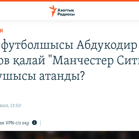
Я
 футболшысы Абдукодир
ов қалай "Манчестер Сит
ушысы атанды?
жыл, 13:50
VPN-сіз оқу