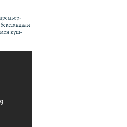
премьер-
збекстандағы
 мен күш-