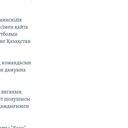
минскілік
сімен қайта
утболын
әне Қазақстан
ың командасын
іби дамуына
ы лиганың
орт шолушысы
лдамдығымен