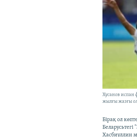
Хусанов испан 
жылғы жазғы о
Бірақ ол көп
Беларусьтегі 
Хасбиуллин м