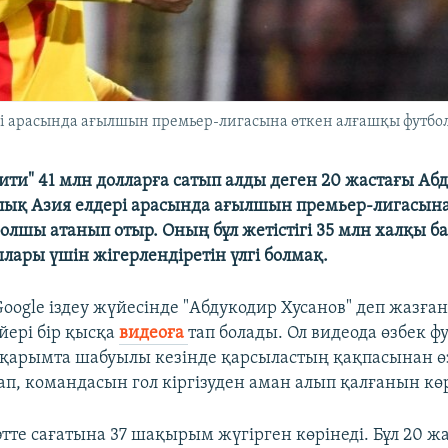
рі арасында ағылшын премьер-лигасына өткен алғашқы футбо
ити" 41 млн долларға сатып алды деген 20 жастағы Аб
лық Азия елдері арасында ағылшын премьер-лигасына
олшы атанып отыр. Оның бұл жетістігі 35 млн халқы б
лары үшін жігерлендіретін үлгі болмақ.
oogle іздеу жүйесінде "Абдукодир Хусанов" деп жазған
йері бір қысқа
видеоға
тап болады. Ол видеода өзбек 
қарымта шабуылы кезінде қарсыластың қақпасынан ө
п, командасын гол кіргізуден аман алып қалғанын көр
әтте сағатына 37 шақырым жүгірген көрінеді. Бұл 20 ж