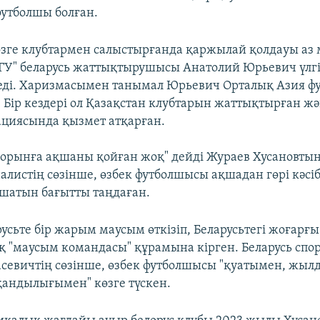
 футболшы болған.
 өзге клубтармен салыстырғанда қаржылай қолдауы аз 
ГУ" беларусь жаттықтырушысы Анатолий Юрьевич үлгі
еді. Харизмасымен танымал Юрьевич Орталық Азия ф
. Бір кездері ол Қазақстан клубтарын жаттықтырған ж
ациясында қызмет атқарған.
і орынға ақшаны қойған жоқ" дейді Жураев Хусановт
алистің сөзінше, өзбек футболшысы ақшадан гөрі кәс
ашатын бағытты таңдаған.
русьте бір жарым маусым өткізіп, Беларусьтегі жоғарғ
 "маусым командасы" құрамына кірген. Беларусь сп
севичтің сөзінше, өзбек футболшысы "қуатымен, жы
андылығымен" көзге түскен.