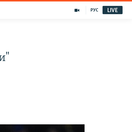
LIVE
РУС
и"