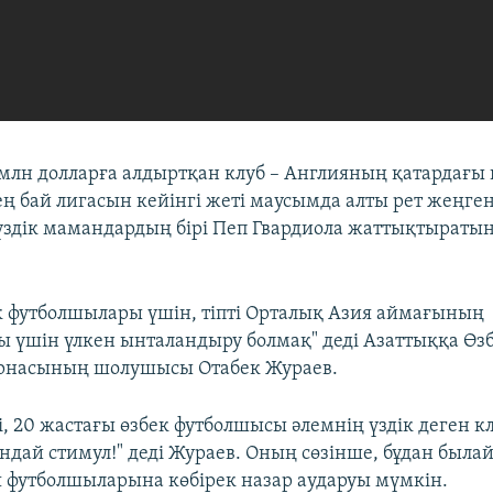
 млн долларға алдыртқан клуб – Англияның қатардағы 
ең бай лигасын кейінгі жеті маусымда алты рет жеңге
 үздік мамандардың бірі Пеп Гвардиола жаттықтыраты
ек футболшылары үшін, тіпті Орталық Азия аймағының
 үшін үлкен ынталандыру болмақ" деді Азаттыққа Өз
арнасының шолушысы Отабек Жураев.
і, 20 жастағы өзбек футболшысы әлемнің үздік деген к
ндай стимул!" деді Жураев. Оның сөзінше, бұдан былай
 футболшыларына көбірек назар аударуы мүмкін.