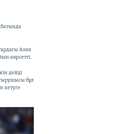
хбатында
тардағы Азия
ын көрсетті.
кін дейді
қтырушысы бұл
н кетуге