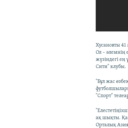
Хусановты 41
Ол – әлемнің 
жүзіндегі ең
Сити" клубы.
"Бұл жас өзб
футболшылары
"Спорт" теле
"Елестетіңізш
ақ шықты. Қа
Орталық Азия