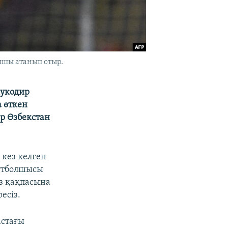
лшы атанып отыр.
дукодир
 өткен
ар Өзбекстан
 кез келген
футболшысы
з қақпасына
есіз.
астағы