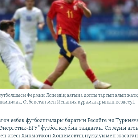
футболшысы Фермин Лопездің аяғына допты тартып алып жатқа
лимпиада, Өзбекстан мен Испания құрамаларының кездесуі.
теген өзбек футболшылары баратын Ресейге не Түркияғ
"Энергетик-БГУ" футбол клубын таңдаған. Ол мұны аген
ен әкесі Хикматжон Хошимовтің нұсқауымен жасаған