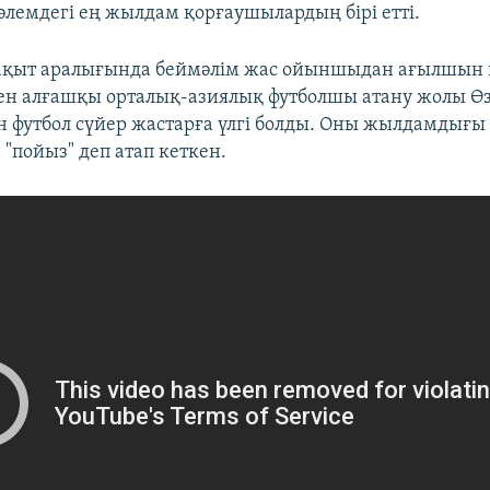
лемдегі ең жылдам қорғаушылардың бірі етті.
уақыт аралығында беймәлім жас ойыншыдан ағылшын 
ен алғашқы орталық-азиялық футболшы атану жолы Ө
 футбол сүйер жастарға үлгі болды. Оны жылдамдығы
"пойыз" деп атап кеткен.