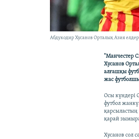
Абдукодир Хусанов Орталық Азия елде
"Манчестер С
Хусанов Орта
алғашқы футб
жас футболшы
Осы күндері G
футбол жанкү
қарсыластың 
қарай зымыра
Хусанов сол с