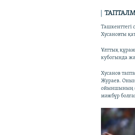
ТАПТАЛМ
Ташкенттегі 
Хусановты қа
Ұлттық құрам
кубогында жә
Хусанов тапт
Жураев. Оның
ойыншының әл
мәжбүр болға