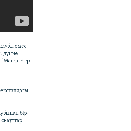
клубы емес.
н, дүние
н "Манчестер
бекстандағы
лубынан бір-
 скауттар