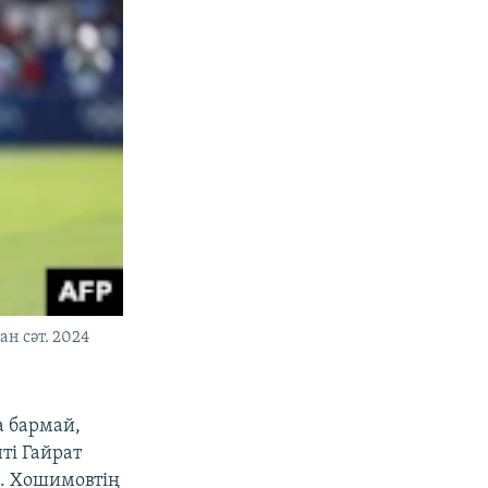
н сәт. 2024
а бармай,
ті Гайрат
. Хошимовтің