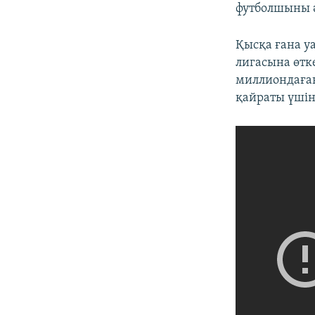
футболшыны ә
Қысқа ғана 
лигасына өтк
миллиондаған
қайраты үшін 