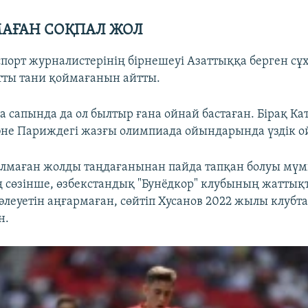
АҒАН СОҚПАЛ ЖОЛ
спорт журналистерінің бірнешеуі Азаттыққа берген сұ
тты тани қоймағанын айтты.
а сапында да ол былтыр ғана ойнай бастаған. Бірақ Ка
не Париждегі жазғы олимпиада ойындарында үздік ой
алмаған жолды таңдағанынан пайда тапқан болуы мүм
 сөзінше, өзбекстандық "Бунёдкор" клубының жатты
еуетін аңғармаған, сөйтіп Хусанов 2022 жылы клубта
н.