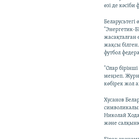
өзі де кәсіби
Беларусьтегі
"Энергетик-Б
жасақталған 
жақсы білген
футбол федер
"Олар бірінш
меңзеп. Журн
көбірек жол 
Хусанов Бела
символикалық
Николай Хода
және салқынқ