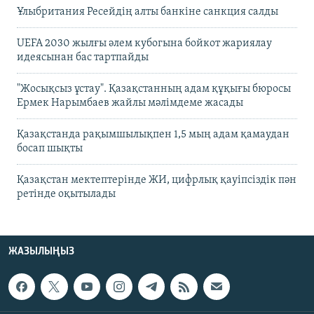
Ұлыбритания Ресейдің алты банкіне санкция салды
UEFA 2030 жылғы әлем кубогына бойкот жариялау
идеясынан бас тартпайды
"Жосықсыз ұстау". Қазақстанның адам құқығы бюросы
Ермек Нарымбаев жайлы мәлімдеме жасады
Қазақстанда рақымшылықпен 1,5 мың адам қамаудан
босап шықты
Қазақстан мектептерінде ЖИ, цифрлық қауіпсіздік пән
ретінде оқытылады
ЖАЗЫЛЫҢЫЗ