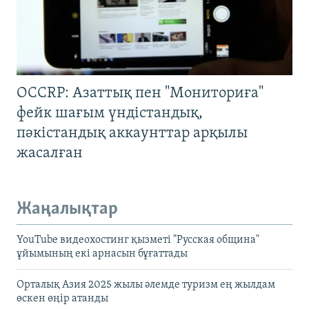
OCCRP: Азаттық пен "Мониториға"
фейк шағым үндістандық,
пәкістандық аккаунттар арқылы
жасалған
Жаңалықтар
YouTube видеохостинг қызметі "Русская община"
ұйымының екі арнасын бұғаттады
Орталық Азия 2025 жылы әлемде туризм ең жылдам
өскен өңір атанды