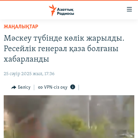
Accessibility
links
Skip
ЖАҢАЛЫҚТАР
to
ЖАҢАЛЫҚТАР
Мәскеу түбінде көлік жарылды.
main
САЯСАТ
content
Ресейлік генерал қаза болғаны
AZATTYQTV
Skip
хабарланды
to
ҚАҢТАР ОҚИҒАСЫ
main
25 сәуір 2025 жыл, 17:36
АДАМ ҚҰҚЫҚТАРЫ
Navigation
Skip
Бөлісу
VPN-сіз оқу
ӘЛЕУМЕТ
to
ӘЛЕМ
Search
АРНАЙЫ ЖОБАЛАР
Русский