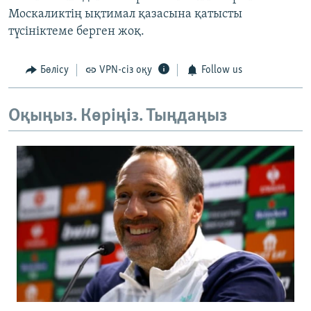
Москаликтің ықтимал қазасына қатысты
түсініктеме берген жоқ.
Бөлісу
VPN-сіз оқу
Follow us
Оқыңыз. Көріңіз. Тыңдаңыз