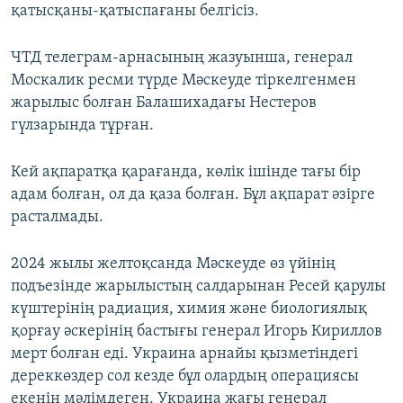
қатысқаны-қатыспағаны белгісіз.
ЧТД телеграм-арнасының жазуынша, генерал
Москалик ресми түрде Мәскеуде тіркелгенмен
жарылыс болған Балашихадағы Нестеров
гүлзарында тұрған.
Кей ақпаратқа қарағанда, көлік ішінде тағы бір
адам болған, ол да қаза болған. Бұл ақпарат әзірге
расталмады.
2024 жылы желтоқсанда Мәскеуде өз үйінің
подъезінде жарылыстың салдарынан Ресей қарулы
күштерінің радиация, химия және биологиялық
қорғау әскерінің бастығы генерал Игорь Кириллов
мерт болған еді. Украина арнайы қызметіндегі
дереккөздер сол кезде бұл олардың операциясы
екенін мәлімдеген. Украина жағы генерал