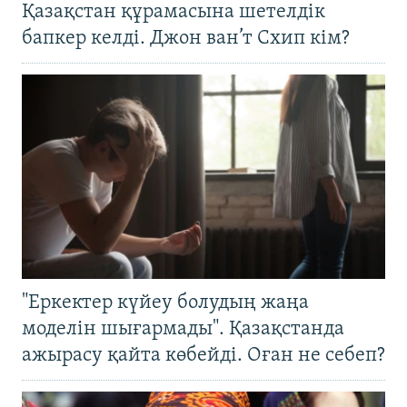
Қазақстан құрамасына шетелдік
бапкер келді. Джон ван’т Схип кім?
"Еркектер күйеу болудың жаңа
моделін шығармады". Қазақстанда
ажырасу қайта көбейді. Оған не себеп?