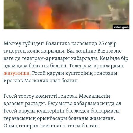
ЖАЗЫЛЫҢЫЗ
Басқа тілдерде
Мәскеу түбіндегі Балашиха қаласында 25 сәуір
таңертең көлік жарылды. Бұл жөнінде Baza және
өзге де телеграм-арналары хабарлады. Кемінде бір
адам қаза болғаны белгілі. Телеграм-арналардың
жазуынша,
Ресей қарулы күштерінің генералы
Ярослав Москалик опат болған.
Ресей тергеу комитеті генерал Москаликтің
қазасын растады. Ведомство хабарламасында ол
Ресей қарулы күштерінің бас жедел басқармасы
төрағасының орынбасары болғаны жазылған.
Оның генерал-лейтенант атағы болған.