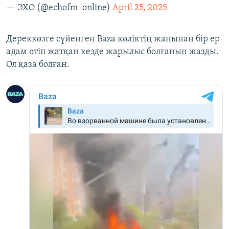
— ЭХО (@echofm_online)
April 25, 2025
Дереккөзге сүйенген Baza көліктің жанынан бір ер
адам өтіп жатқан кезде жарылыс болғанын жазды.
Ол қаза болған.