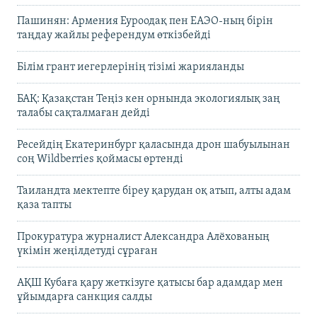
Пашинян: Армения Еуроодақ пен ЕАЭО-ның бірін
таңдау жайлы референдум өткізбейді
Білім грант иегерлерінің тізімі жарияланды
БАҚ: Қазақстан Теңіз кен орнында экологиялық заң
талабы сақталмаған дейді
Ресейдің Екатеринбург қаласында дрон шабуылынан
соң Wildberries қоймасы өртенді
Таиландта мектепте біреу қарудан оқ атып, алты адам
қаза тапты
Прокуратура журналист Александра Алёхованың
үкімін жеңілдетуді сұраған
АҚШ Кубаға қару жеткізуге қатысы бар адамдар мен
ұйымдарға санкция салды