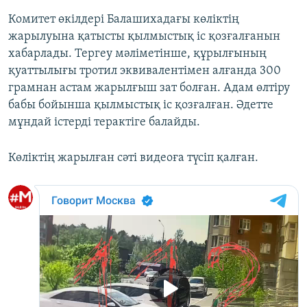
Комитет өкілдері Балашихадағы көліктің
жарылуына қатысты қылмыстық іс қозғалғанын
хабарлады. Тергеу мәліметінше, құрылғының
қуаттылығы тротил эквивалентімен алғанда 300
грамнан астам жарылғыш зат болған. Адам өлтіру
бабы бойынша қылмыстық іс қозғалған. Әдетте
мұндай істерді терактіге балайды.
Көліктің жарылған сәті видеоға түсіп қалған.