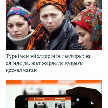
Түркімен әйелдерінің тағдыры: өз
елінде де, жат жерде де құқығы
қорғалмаған