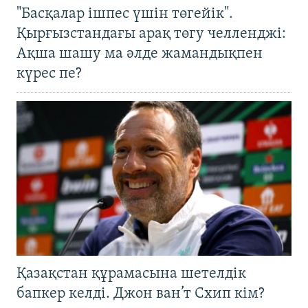
"Басқалар ішпес үшін төгейік".
Қырғызстандағы арақ төгу челленджі:
Ақша шашу ма әлде жамандықпен
күрес пе?
Қазақстан құрамасына шетелдік
бапкер келді. Джон ван’т Схип кім?