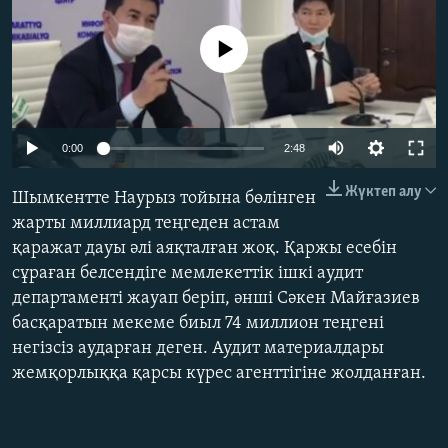
ЖАЗЫЛЫҢЫЗ
No media source currently available
Басқа тілдерде
Auto
0:00
2:48
240p
Жүктеп алу
Шымкентте Наурыз тойына бөлінген
360p
жарты миллиард теңгеден астам
қаражат дауы әлі аяқталған жоқ. Қаржы есебін
480p
Auto
240p
360p
480p
сұраған белсендіге мемлекеттік ішкі аудит
720p
департаменті жауап беріп, әнші Сәкен Майғазиев
720p
1080p
1080p
басқаратын мекеме биыл 74 миллион теңгені
негізсіз аударған деген. Аудит материалдары
жемқорлыққа қарсы күрес агенттігіне жолданған.