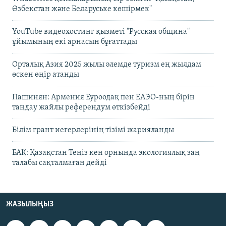
Өзбекстан және Беларуське көшірмек"
YouTube видеохостинг қызметі "Русская община"
ұйымының екі арнасын бұғаттады
Орталық Азия 2025 жылы әлемде туризм ең жылдам
өскен өңір атанды
Пашинян: Армения Еуроодақ пен ЕАЭО-ның бірін
таңдау жайлы референдум өткізбейді
Білім грант иегерлерінің тізімі жарияланды
БАҚ: Қазақстан Теңіз кен орнында экологиялық заң
талабы сақталмаған дейді
ЖАЗЫЛЫҢЫЗ