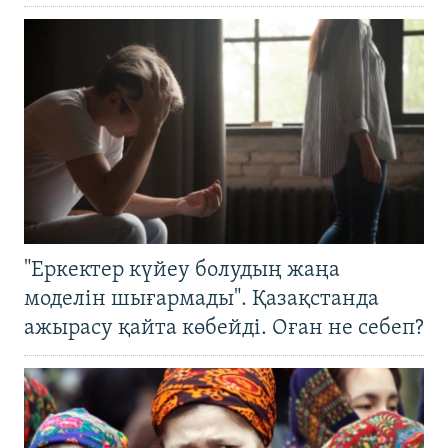
"Еркектер күйеу болудың жаңа
моделін шығармады". Қазақстанда
ажырасу қайта көбейді. Оған не себеп?