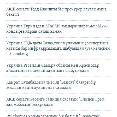
АҚШ сенаты Тодд Бланшты бас прокурор лауазымына
бекітті
Украина Түркиядан ATACMS зымырандары мен M270
қондырғыларын сатып алмақ
Украина КҚК-дағы Қазақстан мұнайының экспортына
қатысы бар инфрақұрылымға шабуылдамауға келіскен
– Bloomberg
Украина Ресейдің Самара облысы мен Краснодар
аймағындағы мұнай зауытына шабуылдады
Қайрат Сатыбалдыға тиесілі "Байсат" базары бір
жылдан кейін аукционда сатылды
АҚШ сенаты Ресейге санкция салатын "Линдси Грэм
заң жобасын" мақұлдады
Wildberries қоймаларының бір бөлігін "Қазақстан,