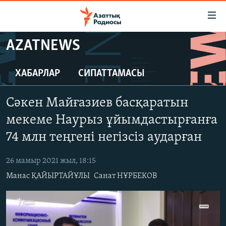
Accessibility
links
Skip
AZATNEWS
to
ЖАҢАЛЫҚТАР
main
САЯСАТ
ХАБАРЛАР
СИПАТТАМАСЫ
content
AZATTYQTV
Skip
Сәкен Майғазиев басқаратын
to
ҚАҢТАР ОҚИҒАСЫ
main
мекеме Наурыз ұйымдастырғанға
АДАМ ҚҰҚЫҚТАРЫ
Navigation
74 млн теңгені негізсіз аударған
Skip
ӘЛЕУМЕТ
to
26 мамыр 2021 жыл, 18:15
ӘЛЕМ
Search
Манас ҚАЙЫРТАЙҰЛЫ
Санат НҰРБЕКОВ
АРНАЙЫ ЖОБАЛАР
Русский