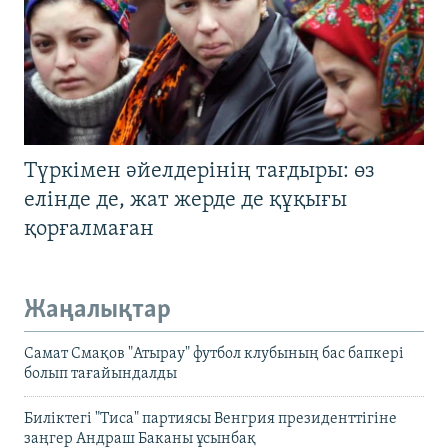
Түркімен әйелдерінің тағдыры: өз
елінде де, жат жерде де құқығы
қорғалмаған
Жаңалықтар
Самат Смақов "Атырау" футбол клубының бас бапкері
болып тағайындалды
Биліктегі "Тиса" партиясы Венгрия президенттігіне
заңгер Андраш Баканы ұсынбақ