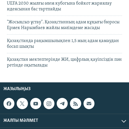
UEFA 2030 жылғы әлем кубогына бойкот жариялау
идеясынан бас тартпайды
"Жосықсыз ұстау". Қазақстанның адам құқығы бюросы
Ермек Нарымбаев жайлы мәлімдеме жасады
Қазақстанда рақымшылықпен 1,5 мың адам қамаудан
босап шықты
Қазақстан мектептерінде ЖИ, цифрлық қауіпсіздік пән
ретінде оқытылады
ЖАЗЫЛЫҢЫЗ
ЖАЛПЫ МӘЛІМЕТ