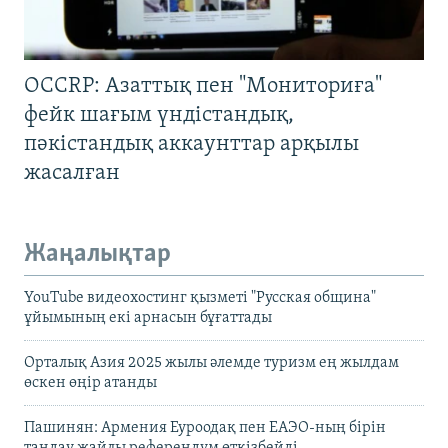
OCCRP: Азаттық пен "Мониториға"
фейк шағым үндістандық,
пәкістандық аккаунттар арқылы
жасалған
Жаңалықтар
YouTube видеохостинг қызметі "Русская община"
ұйымының екі арнасын бұғаттады
Орталық Азия 2025 жылы әлемде туризм ең жылдам
өскен өңір атанды
Пашинян: Армения Еуроодақ пен ЕАЭО-ның бірін