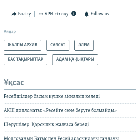
Бөлісу
VPN-сіз оқу
Follow us
Айдар
ЖАЛПЫ АРХИВ
САЯСАТ
ӘЛЕМ
БАС ТАҚЫРЫПТАР
АДАМ ҚҰҚЫҚТАРЫ
Ұқсас
Ресейшілдер басым күшке айналып келеді
АҚШ дипломаты: «Ресейге сене беруге болмайды»
Шерушілер: Қарсылық жалғаса береді
Молдованың Батыс пен Ресей арасындағы таңдауы