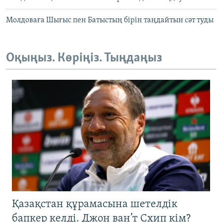
Молдоваға Шығыс пен Батыстың бірін таңдайтын сәт туды
Оқыңыз. Көріңіз. Тыңдаңыз
Қазақстан құрамасына шетелдік
бапкер келді. Джон ван’т Схип кім?