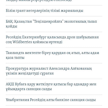
таңдау жайлы референдум өткізбейді
Білім грант иегерлерінің тізімі жарияланды
БАҚ: Қазақстан "Теңізшевройлға" экологиялық талап
қойды
Ресейдің Екатеринбург қаласында дрон шабуылынан
соң Wildberries қоймасы өртенді
Таиландта мектепте біреу қарудан оқ атып, алты адам
қаза тапты
Прокуратура журналист Александра Алёхованың
үкімін жеңілдетуді сұраған
АҚШ Кубаға қару жеткізуге қатысы бар адамдар мен
ұйымдарға санкция салды
Ұлыбритания Ресейдің алты банкіне санкция салды