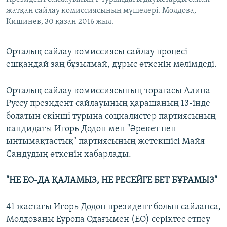
жатқан сайлау комиссиясының мүшелері. Молдова,
Кишинев, 30 қазан 2016 жыл.
Орталық сайлау комиссиясы сайлау процесі
ешқандай заң бұзылмай, дұрыс өткенін мәлімдеді.
Орталық сайлау комиссиясының төрағасы Алина
Руссу президент сайлауының қарашаның 13-інде
болатын екінші турына социалистер партиясының
кандидаты Игорь Додон мен "Әрекет пен
ынтымақтастық" партиясының жетекшісі Майя
Сандудың өткенін хабарлады.
"НЕ ЕО-ДА ҚАЛАМЫЗ, НЕ РЕСЕЙГЕ БЕТ БҰРАМЫЗ"
41 жастағы Игорь Додон президент болып сайланса,
Молдованы Еуропа Одағымен (ЕО) серіктес етпеу