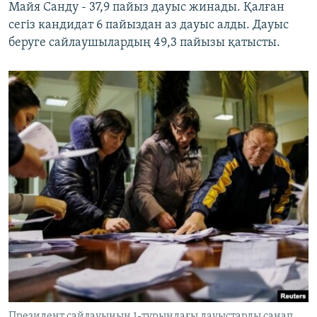
Майя Санду - 37,9 пайыз дауыс жинады. Қалған
сегіз кандидат 6 пайыздан аз дауыс алды. Дауыс
беруге сайлаушылардың 49,3 пайызы қатысты.
Президент сайлауының 1-турындағы дауыстарды санап