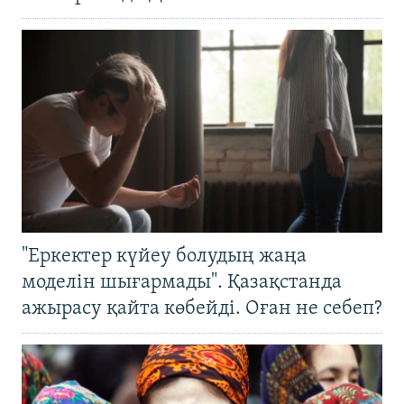
"Еркектер күйеу болудың жаңа
моделін шығармады". Қазақстанда
ажырасу қайта көбейді. Оған не себеп?