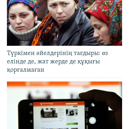
Түркімен әйелдерінің тағдыры: өз
елінде де, жат жерде де құқығы
қорғалмаған