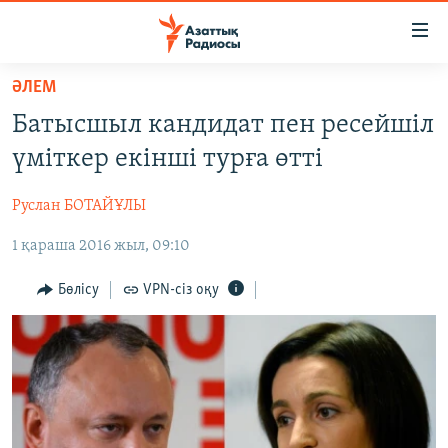
Accessibility
links
Skip
ӘЛЕМ
to
ЖАҢАЛЫҚТАР
Батысшыл кандидат пен ресейшіл
main
САЯСАТ
content
үміткер екінші турға өтті
AZATTYQTV
Skip
to
Руслан БОТАЙҰЛЫ
ҚАҢТАР ОҚИҒАСЫ
main
1 қараша 2016 жыл, 09:10
АДАМ ҚҰҚЫҚТАРЫ
Navigation
Skip
ӘЛЕУМЕТ
Бөлісу
VPN-сіз оқу
to
ӘЛЕМ
Search
АРНАЙЫ ЖОБАЛАР
Русский