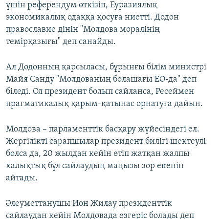
үшін референдум өткізіп, Еуразиялық
экономикалық одаққа қосуға ниетті. Додон
православие дінін "Молдова моралінің
темірқазығы" деп санайды.
Ал Додонның қарсыласы, бұрынғы білім министрі
Майя Санду "Молдованың болашағы ЕО-да" деп
біледі. Ол президент болып сайланса, Ресеймен
прагматикалық қарым-қатынас орнатуға дайын.
Молдова – парламенттік басқару жүйесіндегі ел.
Жергілікті сарапшылар президент билігі шектеулі
болса да, 20 жылдан кейін өтіп жатқан жалпы
халықтық бұл сайлаудың маңызы зор екенін
айтады.
Әлеуметтанушы Ион Жилау президенттік
сайлаудан кейін Молдовада өзгеріс болады деп