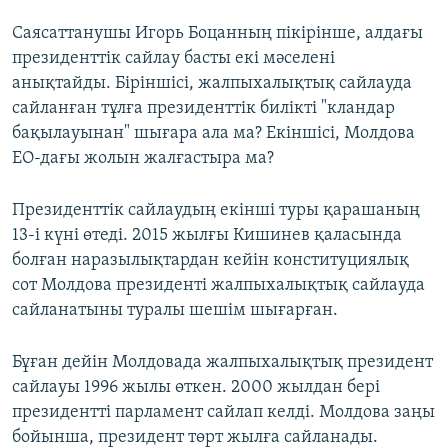
Саясаттанушы Игорь Боцанның пікірінше, алдағы
президенттік сайлау басты екі мәселені
анықтайды. Біріншісі, жалпыхалықтық сайлауда
сайланған тұлға президенттік билікті "кландар
бақылауынан" шығара ала ма? Екіншісі, Молдова
ЕО-дағы жолын жалғастыра ма?
Президенттік сайлаудың екінші туры қарашаның
13-і күні өтеді. 2015 жылғы Кишинев қаласында
болған наразылықтардан кейін конституциялық
сот Молдова президенті жалпыхалықтық сайлауда
сайланатыны туралы шешім шығарған.
Бұған дейін Молдовада жалпыхалықтық президент
сайлауы 1996 жылы өткен. 2000 жылдан бері
президентті парламент сайлап келді. Молдова заңы
бойынша, президент төрт жылға сайланады.