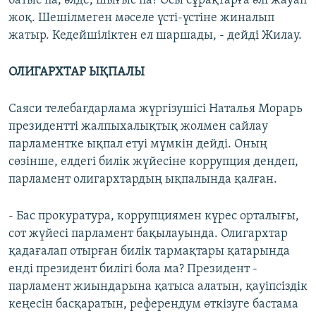
батыс па, әлде, шығыс па? Осы сұрақтарға әлі жауап
жоқ. Шешілмеген мәселе үсті-үстіне жиналып
жатыр. Кедейшіліктен ел шаршады, - дейді Жилау.
ОЛИГАРХТАР ЫҚПАЛЫ
Саяси телебағдарлама жүргізушісі Наталья Морарь
президентті жалпыхалықтық жолмен сайлау
парламентке ықпал етуі мүмкін дейді. Оның
сөзінше, елдегі билік жүйесіне коррупция дендеп,
парламент олигархтардың ықпалында қалған.
- Бас прокуратура, коррупциямен күрес орталығы,
сот жүйесі парламент бақылауында. Олигархтар
қадағалап отырған билік тармақтары қатарында
енді президент билігі бола ма? Президент -
парламент жиындарына қатыса алатын, қауіпсіздік
кеңесін басқаратын, референдум өткізуге бастама