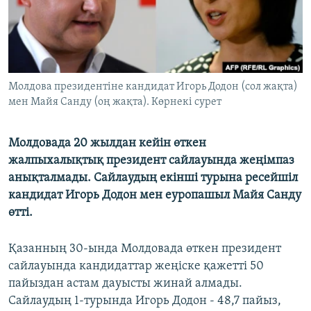
ЖАЗЫЛЫҢЫЗ
Басқа тілдерде
Молдова президентіне кандидат Игорь Додон (сол жақта)
мен Майя Санду (оң жақта). Көрнекі сурет
Молдовада 20 жылдан кейін өткен
жалпыхалықтық президент сайлауында жеңімпаз
анықталмады. Сайлаудың екінші турына ресейшіл
кандидат Игорь Додон мен еуропашыл Майя Санду
өтті.
Қазанның 30-ында Молдовада өткен президент
сайлауында кандидаттар жеңіске қажетті 50
пайыздан астам дауысты жинай алмады.
Сайлаудың 1-турында Игорь Додон - 48,7 пайыз,