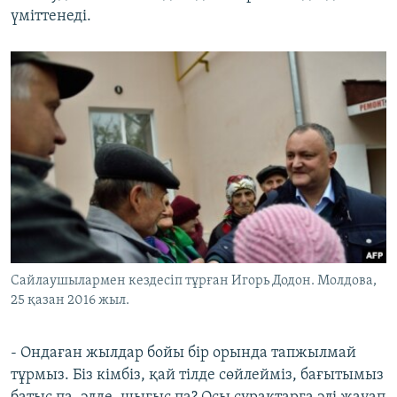
үміттенеді.
Сайлаушылармен кездесіп тұрған Игорь Додон. Молдова,
25 қазан 2016 жыл.
- Ондаған жылдар бойы бір орында тапжылмай
тұрмыз. Біз кімбіз, қай тілде сөйлейміз, бағытымыз