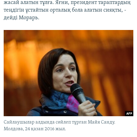
жасай алатын тұлға. Яғни, президент тараптардың
теңдігін ұстайтын орталық бола алатын сияқты, -
дейді Морарь.
Сайлаушылар алдында сөйлеп тұрған Майя Санду.
Молдова, 24 қазан 2016 жыл.