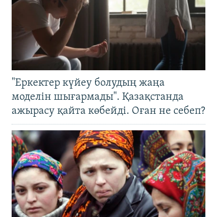
"Еркектер күйеу болудың жаңа
моделін шығармады". Қазақстанда
ажырасу қайта көбейді. Оған не себеп?