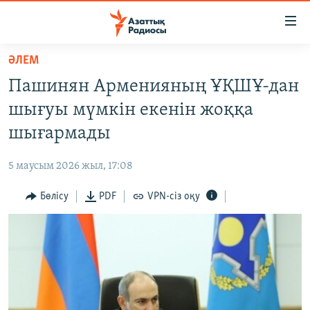
Accessibility
links
Skip
ӘЛЕМ
to
ЖАҢАЛЫҚТАР
Пашинян Арменияның ҰҚШҰ-дан
main
САЯСАТ
content
шығуы мүмкін екенін жоққа
AZATTYQTV
Skip
шығармады
to
ҚАҢТАР ОҚИҒАСЫ
main
5 маусым 2026 жыл, 17:08
АДАМ ҚҰҚЫҚТАРЫ
Navigation
Skip
Бөлісу
PDF
VPN-сіз оқу
ӘЛЕУМЕТ
to
ӘЛЕМ
Search
АРНАЙЫ ЖОБАЛАР
Русский