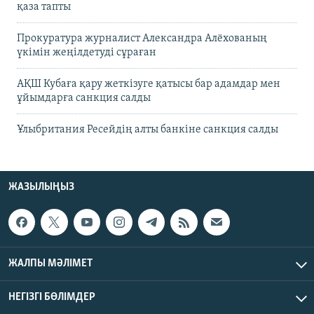
қаза тапты
Прокуратура журналист Александра Алёхованың
үкімін жеңілдетуді сұраған
АҚШ Кубаға қару жеткізуге қатысы бар адамдар мен
ұйымдарға санкция салды
Ұлыбритания Ресейдің алты банкіне санкция салды
ЖАЗЫЛЫҢЫЗ
ЖАЛПЫ МӘЛІМЕТ
НЕГІЗГІ БӨЛІМДЕР