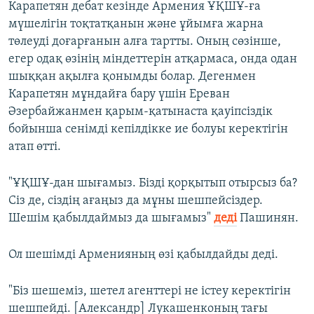
Карапетян дебат кезінде Армения ҰҚШҰ-ға
мүшелігін тоқтатқанын және ұйымға жарна
төлеуді доғарғанын алға тартты. Оның сөзінше,
егер одақ өзінің міндеттерін атқармаса, онда одан
шыққан ақылға қонымды болар. Дегенмен
Карапетян мұндайға бару үшін Ереван
Әзербайжанмен қарым-қатынаста қауіпсіздік
бойынша сенімді кепілдікке ие болуы керектігін
атап өтті.
"ҰҚШҰ-дан шығамыз. Бізді қорқытып отырсыз ба?
Сіз де, сіздің ағаңыз да мұны шешпейсіздер.
Шешім қабылдаймыз да шығамыз"
деді
Пашинян.
Ол шешімді Арменияның өзі қабылдайды деді.
"Біз шешеміз, шетел агенттері не істеу керектігін
шешпейді. [Александр] Лукашенконың тағы