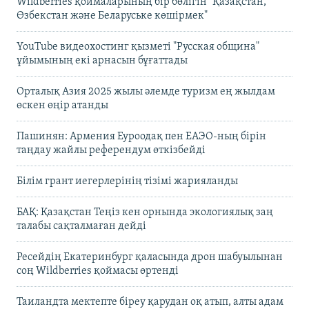
Wildberries қоймаларының бір бөлігін "Қазақстан,
Өзбекстан және Беларуське көшірмек"
YouTube видеохостинг қызметі "Русская община"
ұйымының екі арнасын бұғаттады
Орталық Азия 2025 жылы әлемде туризм ең жылдам
өскен өңір атанды
Пашинян: Армения Еуроодақ пен ЕАЭО-ның бірін
таңдау жайлы референдум өткізбейді
Білім грант иегерлерінің тізімі жарияланды
БАҚ: Қазақстан Теңіз кен орнында экологиялық заң
талабы сақталмаған дейді
Ресейдің Екатеринбург қаласында дрон шабуылынан
соң Wildberries қоймасы өртенді
Таиландта мектепте біреу қарудан оқ атып, алты адам