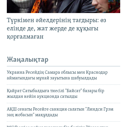
Түркімен әйелдерінің тағдыры: өз
елінде де, жат жерде де құқығы
қорғалмаған
Жаңалықтар
Украина Ресейдің Самара облысы мен Краснодар
аймағындағы мұнай зауытына шабуылдады
Қайрат Сатыбалдыға тиесілі "Байсат" базары бір
жылдан кейін аукционда сатылды
АҚШ сенаты Ресейге санкция салатын "Линдси Грэм
заң жобасын" мақұлдады