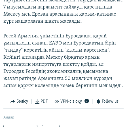
тартуды енгізгенін мәлімдеген. Мұндай мәлімдеме
7 маусымдағы парламент сайлауы қарсаңында
Мәскеу мен Ереван арасындағы қарым-қатынас
күрт нашарлаған шақта жасалды.
Ресей Армения үкіметінің Еуроодаққа қарай
ұмтылысын сынап, ЕАЭО мен Еуроодақтың бірін
"таңдау" керектігін айтып "қысым көрсеткен".
Кейінгі апталарда Мәскеу бірқатар армян
тауарларын импорттауға шектеу қойды, ал
Еуроодақ Ресейдің экономикалық қысымына
жауап ретінде Арменияға 50 миллион еуродан
астам қаржы көлемінде көмек беретінін мәлімдеді.
Бөлісу
PDF
VPN-сіз оқу
Follow us
Айдар