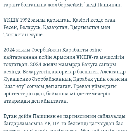
гарант болғанына жол бермейміз" деді Пашинян.
ҰҚШҰ 1992 жылы құрылған. Қазіргі кезде оған
Ресей, Беларусь, Қазақстан, Қырғызстан мен
Тәжікстан мүше.
2024 жылы Әзербайжан Қарабақты өзіне
қайтарғаннан кейін Армения ҰҚШҰ-ға мүшелігін
тоқтатқан. 2024 жылы мамырда Бакуға сапары
кезінде Беларусьтің авторитар басшысы Александр
Лукашенко Әзербайжанның Қарабақ үшін соғысын
"азат ету" соғысы деп атаған. Ереван ұйымдағы
әріптестерін одақ бойынша міндеттемелерін
атқармады деп айыптаған.
Бұған дейін Пашинян өз партиясының сайлауалды
бағдарламасына ҰҚШҰ-ға белсенді қатысудан бас