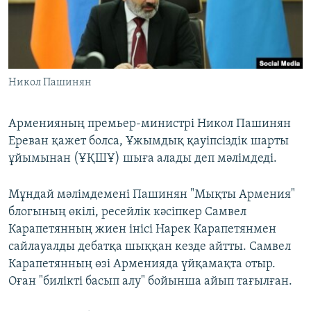
ЖАЗЫЛЫҢЫЗ
Басқа тілдерде
Никол Пашинян
Арменияның премьер-министрі Никол Пашинян
Ереван қажет болса, Ұжымдық қауіпсіздік шарты
ұйымынан (ҰҚШҰ) шыға алады деп мәлімдеді.
Мұндай мәлімдемені Пашинян "Мықты Армения"
блогының өкілі, ресейлік кәсіпкер Самвел
Карапетянның жиен інісі Нарек Карапетянмен
сайлауалды дебатқа шыққан кезде айтты. Самвел
Карапетянның өзі Арменияда үйқамақта отыр.
Оған "билікті басып алу" бойынша айып тағылған.