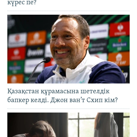
күрес пе?
Қазақстан құрамасына шетелдік
бапкер келді. Джон ван’т Схип кім?