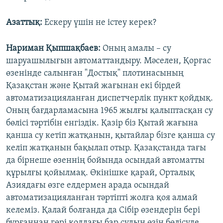
Азаттық:
Ескеру үшін не істеу керек?
Нариман Қыпшақбаев:
Оның амалы – су
шаруашылығын автоматтандыру. Мәселен, Қорғас
өзенінде салынған "Достық" плотинасының
Қазақстан және Қытай жағынан екі бірдей
автоматизацияланған диспетчерлік пункт қойдық.
Оның бағдарламасына 1965 жылғы қалыптасқан су
бөлісі тәртібін енгіздік. Қазір біз Қытай жағына
қанша су кетіп жатқанын, қытайлар бізге қанша су
келіп жатқанын бақылап отыр. Қазақстанда тағы
да бірнеше өзеннің бойында осындай автоматты
құрылғы қойылмақ. Өкінішке қарай, Орталық
Азиядағы өзге елдермен арада осындай
автоматизацияланған тәртіпті жолға қоя алмай
келеміз. Қалай болғанда да Сібір өзендерін бері
бұрғаннан гөрі қолдағы бар судың өзін бөлісуде