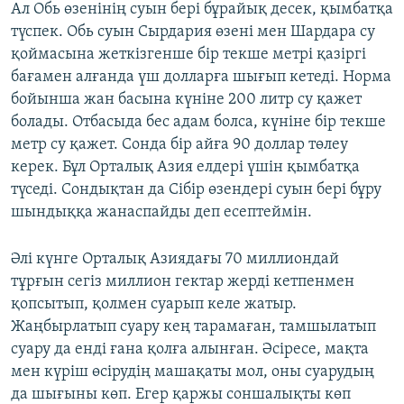
Ал Обь өзенінің суын бері бұрайық десек, қымбатқа
түспек. Обь суын Сырдария өзені мен Шардара су
қоймасына жеткізгенше бір текше метрі қазіргі
бағамен алғанда үш долларға шығып кетеді. Норма
бойынша жан басына күніне 200 литр су қажет
болады. Отбасыда бес адам болса, күніне бір текше
метр су қажет. Сонда бір айға 90 доллар төлеу
керек. Бұл Орталық Азия елдері үшін қымбатқа
түседі. Сондықтан да Сібір өзендері суын бері бұру
шындыққа жанаспайды деп есептеймін.
Әлі күнге Орталық Азиядағы 70 миллиондай
тұрғын сегіз миллион гектар жерді кетпенмен
қопсытып, қолмен суарып келе жатыр.
Жаңбырлатып суару кең тарамаған, тамшылатып
суару да енді ғана қолға алынған. Әсіресе, мақта
мен күріш өсірудің машақаты мол, оны суарудың
да шығыны көп. Егер қаржы соншалықты көп