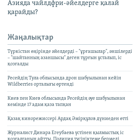
Азияда чайлдфри-әйелдерге қалай
қарайды?
Жаңалықтар
Түркістан өңірінде әйелдерді – "ұрғашылар", әншілерді
– "шайтанның азаншысы" деген тұрғын ұсталып, іс
қозғалды
Ресейдің Тула облысында дрон шабуылынан кейін
Wildberries орталығы өртенді
Киев пен Киев облысында Ресейдің әуе шабуылынан
кемінде 17 адам қаза тапқан
Қазақ кинорежиссері Ардақ Әмірқұлов дүниеден өтті
Журналист Динара Егеубаева үстінен қылмыстық іс
қозғалғанын айтты. Полиция түсініктеме бермеді