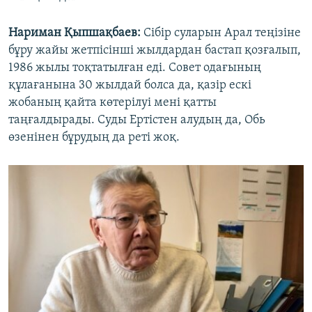
Нариман Қыпшақбаев:
Сібір суларын Арал теңізіне
бұру жайы жетпісінші жылдардан бастап қозғалып,
1986 жылы тоқтатылған еді. Совет одағының
құлағанына 30 жылдай болса да, қазір ескі
жобаның қайта көтерілуі мені қатты
таңғалдырады. Суды Ертістен алудың да, Обь
өзенінен бұрудың да реті жоқ.