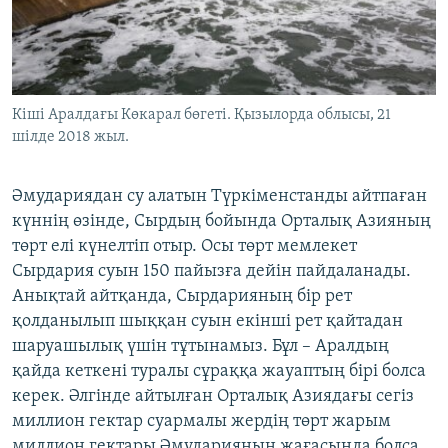
Кіші Аралдағы Көкарал бөгеті. Қызылорда облысы, 21
шілде 2018 жыл.
Әмудариядан су алатын Түркіменстанды айтпаған
күннің өзінде, Сырдың бойында Орталық Азияның
төрт елі күнелтіп отыр. Осы төрт мемлекет
Сырдария суын 150 пайызға дейін пайдаланады.
Анықтай айтқанда, Сырдарияның бір рет
қолданылып шыққан суын екінші рет қайтадан
шаруашылық үшін тұтынамыз. Бұл – Аралдың
қайда кеткені туралы сұраққа жауаптың бірі болса
керек. Әлгінде айтылған Орталық Азиядағы сегіз
миллион гектар суармалы жердің төрт жарым
миллион гектары Әмударияның жағасында болса,