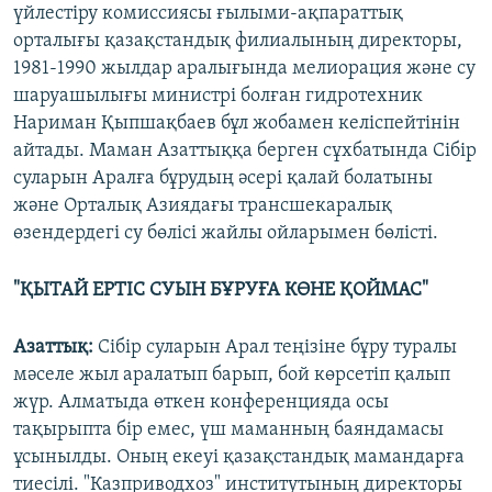
үйлестіру комиссиясы ғылыми-ақпараттық
орталығы қазақстандық филиалының директоры,
1981-1990 жылдар аралығында мелиорация және су
шаруашылығы министрі болған гидротехник
Нариман Қыпшақбаев бұл жобамен келіспейтінін
айтады. Маман Азаттыққа берген сұхбатында Сібір
суларын Аралға бұрудың әсері қалай болатыны
және Орталық Азиядағы трансшекаралық
өзендердегі су бөлісі жайлы ойларымен бөлісті.
"ҚЫТАЙ ЕРТІС СУЫН БҰРУҒА КӨНЕ ҚОЙМАС"
Азаттық:
Сібір суларын Арал теңізіне бұру туралы
мәселе жыл аралатып барып, бой көрсетіп қалып
жүр. Алматыда өткен конференцияда осы
тақырыпта бір емес, үш маманның баяндамасы
ұсынылды. Оның екеуі қазақстандық мамандарға
тиесілі. "Казприводхоз" институтының директоры