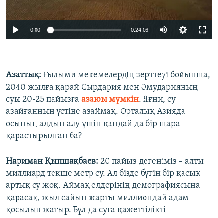
0:00
0:24:06
Азаттық:
Ғылыми мекемелердің зерттеуі бойынша,
2040 жылға қарай Сырдария мен Әмударияның
суы 20-25 пайызға
азаюы мүмкін
. Яғни, су
азайғанның үстіне азаймақ. Орталық Азияда
осының алдын алу үшін қандай да бір шара
қарастырылған ба?
Нариман Қыпшақбаев:
20 пайыз дегеніміз – алты
миллиард текше метр су. Ал бізде бүгін бір қасық
артық су жоқ. Аймақ елдерінің демографиясына
қарасақ, жыл сайын жарты миллиондай адам
қосылып жатыр. Бұл да суға қажеттілікті