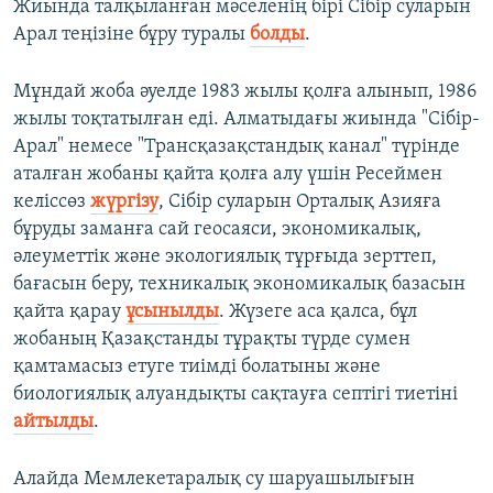
Жиында талқыланған мәселенің бірі Сібір суларын
Арал теңізіне бұру туралы
болды
.
Мұндай жоба әуелде 1983 жылы қолға алынып, 1986
жылы тоқтатылған еді. Алматыдағы жиында "Сібір-
Арал" немесе "Трансқазақстандық канал" түрінде
аталған жобаны қайта қолға алу үшін Ресеймен
келіссөз
жүргізу
, Сібір суларын Орталық Азияға
бұруды заманға сай геосаяси, экономикалық,
әлеуметтік және экологиялық тұрғыда зерттеп,
бағасын беру, техникалық экономикалық базасын
қайта қарау
ұсынылды
. Жүзеге аса қалса, бұл
жобаның Қазақстанды тұрақты түрде сумен
қамтамасыз етуге тиімді болатыны және
биологиялық алуандықты сақтауға септігі тиетіні
айтылды
.
Алайда Мемлекетаралық су шаруашылығын