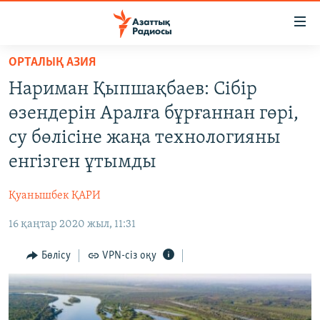
Accessibility
links
Skip
ОРТАЛЫҚ АЗИЯ
to
ЖАҢАЛЫҚТАР
Нариман Қыпшақбаев: Сібір
main
САЯСАТ
content
өзендерін Аралға бұрғаннан гөрі,
AZATTYQTV
Skip
су бөлісіне жаңа технологияны
to
ҚАҢТАР ОҚИҒАСЫ
енгізген ұтымды
main
АДАМ ҚҰҚЫҚТАРЫ
Navigation
Қуанышбек ҚАРИ
Skip
ӘЛЕУМЕТ
to
16 қаңтар 2020 жыл, 11:31
ӘЛЕМ
Search
АРНАЙЫ ЖОБАЛАР
Бөлісу
VPN-сіз оқу
Русский