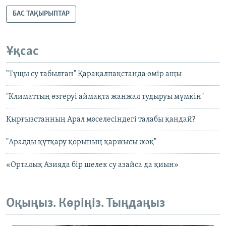
БАС ТАҚЫРЫПТАР
Ұқсас
"Тұщы су табылған" Қарақалпақстанда өмір ащы
"Климаттың өзгеруі аймақта жанжал тудыруы мүмкін"
Қырғызстанның Арал мәселесіндегі талабы қандай?
"Аралды құтқару қорының қаржысы жоқ"
«Орталық Азияда бір шелек су азайса да қиын»
Оқыңыз. Көріңіз. Тыңдаңыз