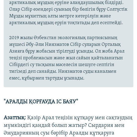
арктикалық мұздың еруіне алаңдаушылық білдірді.
Олар Сібір өзендері суының бір бөлігін бұру Солтүстік
Мұзды мұхиттың алты метрге көтерілуін және
арктикалық мұздың еруін тоқтатады деп есептейді.
2019 жылы Өзбекстан экологиялық партиясының
мүшесі Әбу-Әли Ниязматов Сібір суларын Орталық
Азияға бұру жобасын тірілтуді ұсынды. Ол жоба Арал
теңізі проблемасын және жыл сайын қайталанатын
Сібірдегі су тасқыны мәселесін шешуге септігін
тигізеді деп санайды. Ниязматов суды каналмен
емес, құбырмен тартуды ұсынады.
"АРАЛДЫ ҚОРҒАУДА ІС БАЯУ"
Азаттық:
Қазір Арал теңізін құтқару мен сақтаудың
мүмкіндігі қандай болып жатыр? Сырдария мен
Әмударияның суы бәрібір Аралды құтқаруға