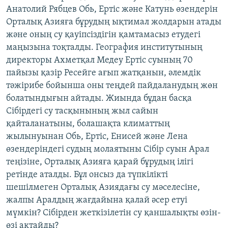
Анатолий Рябцев Обь, Ертіс және Катунь өзендерін
Орталық Азияға бұрудың ықтимал жолдарын атады
және оның су қауіпсіздігін қамтамасыз етудегі
маңызына тоқталды. География институтының
директоры Ахметқал Медеу Ертіс суының 70
пайызы қазір Ресейге ағып жатқанын, әлемдік
тәжірибе бойынша оны теңдей пайдаланудың жөн
болатындығын айтады. Жиында бұдан басқа
Сібірдегі су тасқынының жыл сайын
қайталанатыны, болашақта климаттың
жылынуынан Обь, Ертіс, Енисей және Лена
өзендеріндегі судың молаятыны Сібір суын Арал
теңізіне, Орталық Азияға қарай бұрудың ілігі
ретінде аталды. Бұл онсыз да түпкілікті
шешілмеген Орталық Азиядағы су мәселесіне,
жалпы Аралдың жағдайына қалай әсер етуі
мүмкін? Сібірден жеткізілетін су қаншалықты өзін-
өзі ақтайды?