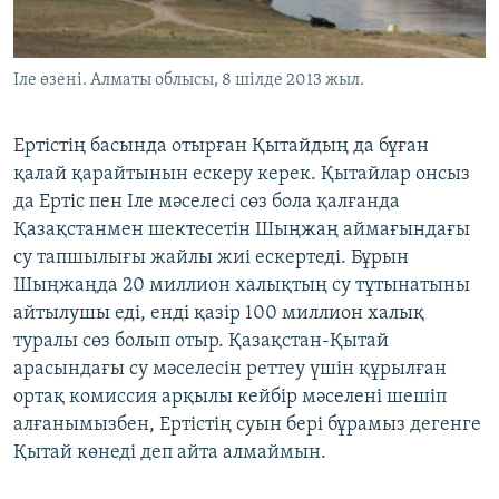
Іле өзені. Алматы облысы, 8 шілде 2013 жыл.
Ертістің басында отырған Қытайдың да бұған
қалай қарайтынын ескеру керек. Қытайлар онсыз
да Ертіс пен Іле мәселесі сөз бола қалғанда
Қазақстанмен шектесетін Шыңжаң аймағындағы
су тапшылығы жайлы жиі ескертеді. Бұрын
Шыңжаңда 20 миллион халықтың су тұтынатыны
айтылушы еді, енді қазір 100 миллион халық
туралы сөз болып отыр. Қазақстан-Қытай
арасындағы су мәселесін реттеу үшін құрылған
ортақ комиссия арқылы кейбір мәселені шешіп
алғанымызбен, Ертістің суын бері бұрамыз дегенге
Қытай көнеді деп айта алмаймын.