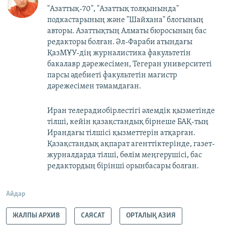
"Азаттық-70", "Азаттық толқынында"
подкастарының және "Шайхана" блогының
авторы. Азаттықтың Алматы бюросының бас
редакторы болған. Әл-Фараби атындағы
ҚазМҰУ-дің журналистика факультетін
бакалавр дәрежесімен, Тегеран университеті
парсы әдебиеті факультетін магистр
дәрежесімен тәмамдаған.
Иран телерадиобірлестігі әлемдік қызметінде
тілші, кейін қазақстандық бірнеше БАҚ-тың
Ирандағы тілшісі қызметтерін атқарған.
Қазақстандық ақпарат агенттіктерінде, газет-
журналдарда тілші, бөлім меңгерушісі, бас
редактордың бірінші орынбасары болған.
Айдар
ЖАЛПЫ АРХИВ
САЯСАТ
ОРТАЛЫҚ АЗИЯ