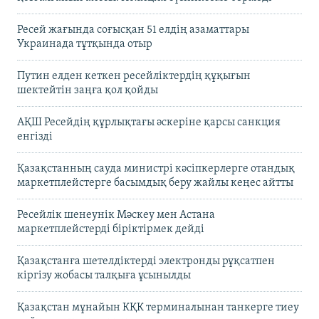
Ресей жағында соғысқан 51 елдің азаматтары
Украинада тұтқында отыр
Путин елден кеткен ресейліктердің құқығын
шектейтін заңға қол қойды
АҚШ Ресейдің құрлықтағы әскеріне қарсы санкция
енгізді
Қазақстанның сауда министрі кәсіпкерлерге отандық
маркетплейстерге басымдық беру жайлы кеңес айтты
Ресейлік шенеунік Мәскеу мен Астана
маркетплейстерді біріктірмек дейді
Қазақстанға шетелдіктерді электронды рұқсатпен
кіргізу жобасы талқыға ұсынылды
Қазақстан мұнайын КҚК терминалынан танкерге тиеу