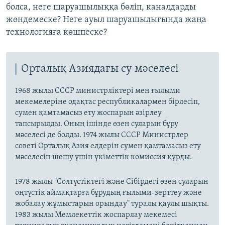
болса, неге шаруашылыққа бөліп, каналдарды
жөндемеске? Неге ауыл шаруашылығында жаңа
технологияға көшпеске?
Орталық Азиядағы су мәселесі
1968 жылы СССР министрліктері мен ғылыми
мекемелеріне одақтас республикалармен бірлесіп,
сумен қамтамасыз ету жоспарын әзірлеу
тапсырылды. Оның ішінде өзен суларын бұру
мәселесі де болды. 1974 жылы СССР Министрлер
советі Орталық Азия елдерін сумен қамтамасыз ету
мәселесін шешу үшін үкіметтік комиссия құрды.
1978 жылы "Солтүстіктегі және Сібірдегі өзен суларын
оңтүстік аймақтарға бұрудың ғылыми-зерттеу және
жобалау жұмыстарын орындау" туралы қаулы шықты.
1983 жылы Мемлекеттік жоспарлау мекемесі