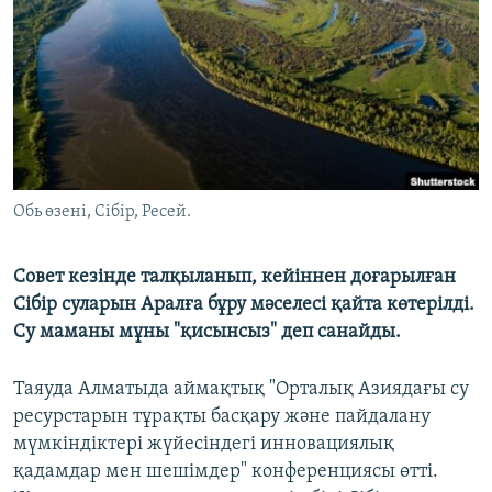
ЖАЗЫЛЫҢЫЗ
Басқа тілдерде
Обь өзені, Сібір, Ресей.
Совет кезінде талқыланып, кейіннен доғарылған
Сібір суларын Аралға бұру мәселесі қайта көтерілді.
Су маманы мұны "қисынсыз" деп санайды.
Таяуда Алматыда аймақтық "Орталық Азиядағы су
ресурстарын тұрақты басқару және пайдалану
мүмкіндіктері жүйесіндегі инновациялық
қадамдар мен шешімдер" конференциясы өтті.