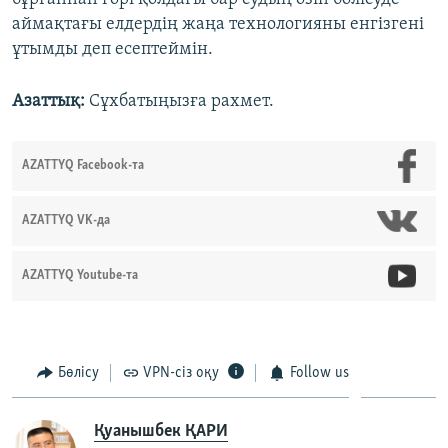
аймақтағы елдердің жаңа технологияны енгізгені
ұтымды деп есептеймін.
Азаттық:
Сұхбатыңызға рахмет.
AZATTYQ Facebook-та
AZATTYQ VK-да
AZATTYQ Youtube-та
Бөлісу
VPN-сіз оқу
Follow us
Қуанышбек ҚАРИ