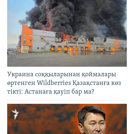
Украина соққыларынан қоймалары
өртенген Wildberries Қазақстанға көз
тікті: Астанаға қауіп бар ма?