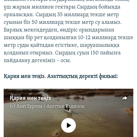
үш жарым миллион гектары Сырдың бойында
орналасқан. Сырдың 35 миллиард текше метр
суынан біз 50 миллиард текше метр су аламыз.
Барлық мекендерден, өндіріс орындарынан
шыққан бір рет қолданылған 10-12 миллиард текше
метр суды қайтадан егістікке, шаруашылыққа
қолданып отырмыз. Сырдың суын 150 пайызға
пайдалану дегеніміз – осы.
Қария мен теңіз. Азаттықтың деректі фильмі:
Қария мен теңіз
(c)
Азат Еуропа / Азаттық Радиосы
No media source currently available