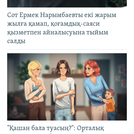
Сот Ермек Нарымбаевты екі жарым
жылға қамап, қоғамдық-саяси
қызметпен айналысуына тыйым
салды
"Қашан бала туасың?": Орталық