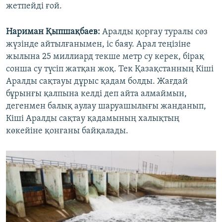
жетпейді ғой.
Нариман Қыпшақбаев:
Аралды қорғау туралы сөз
жүзінде айтылғанымен, іс баяу. Арал теңізіне
жылына 25 миллиард текше метр су керек, бірақ
сонша су түсіп жатқан жоқ. Тек Қазақстанның Кіші
Аралды сақтауы дұрыс қадам болды. Жағдай
бұрынғы қалпына келді деп айта алмаймын,
дегенмен балық аулау шаруашылығы жанданып,
Кіші Аралды сақтау қадамының халықтың
көкейіне қонғаны байқалады.