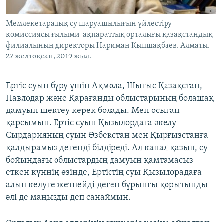
Мемлекетаралық су шаруашылығын үйлестіру
комиссиясы ғылыми-ақпараттық орталығы қазақстандық
филиалының директоры Нариман Қыпшақбаев. Алматы.
27 желтоқсан, 2019 жыл.
Ертіс суын бұру үшін Ақмола, Шығыс Қазақстан,
Павлодар және Қарағанды облыстарының болашақ
дамуын шектеу керек болады. Мен осыған
қарсымын. Ертіс суын Қызылордаға әкелу
Сырдарияның суын Өзбекстан мен Қырғызстанға
қалдырамыз дегенді білдіреді. Ал канал қазып, су
бойындағы облыстардың дамуын қамтамасыз
еткен күннің өзінде, Ертістің суы Қызылорадаға
алып келуге жетпейді деген бұрынғы қорытынды
әлі де маңызды деп санаймын.