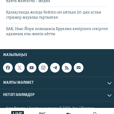
қайта жалғасты – медиа
Қазақстанда желіде бейпіл сөз айтқан 20-дан астам
стример жауапқа тартылған
БАҚ: Нью-Йорк полициясы Бруклин көпірінен секірген
адамның аты-жөнін айтты
ЖАЗЫЛЫҢЫЗ
ЖАЛПЫ МӘЛІМЕТ
НЕГІЗГІ БӨЛІМДЕР
Азат Еуропа / Азаттық радиосы © 2026, Inc. | Барлық
құқықтары қорғалған