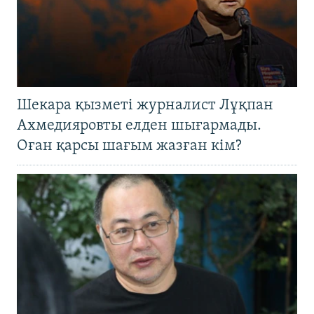
Шекара қызметі журналист Лұқпан
Ахмедияровты елден шығармады.
Оған қарсы шағым жазған кім?