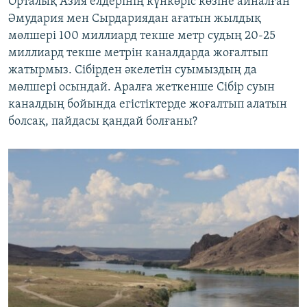
Орталық Азия елдерінің күнкөріс көзіне айналған
Әмудария мен Сырдариядан ағатын жылдық
мөлшері 100 миллиард текше метр судың 20-25
миллиард текше метрін каналдарда жоғалтып
жатырмыз. Сібірден әкелетін суымыздың да
мөлшері осындай. Аралға жеткенше Сібір суын
каналдың бойында егістіктерде жоғалтып алатын
болсақ, пайдасы қандай болғаны?