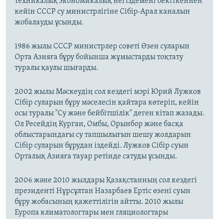
техникалық экономикалық негіздемені бекіткеннен
кейін СССР су министрлігіне Сібір-Арал каналын
жобалауды ұсынды.
1986 жылы СССР министрлер советі Өзен суларын
Орта Азияға бұру бойынша жұмыстарды тоқтату
туралы қаулы шығарды.
2002 жылы Мәскеудің сол кездегі мэрі Юрий Лужков
Сібір суларын бұру мәселесін қайтара көтеріп, кейін
осы туралы "Су және бейбітшілік" деген кітап жазады.
Ол Ресейдің Курган, Омбы, Орынбор және басқа
облыстарындағы су тапшылығын шешу жолдарын
Сібір суларын бұрудан іздейді. Лужков Сібір суын
Орталық Азияға тауар ретінде сатуды ұсынды.
2006 және 2010 жылдары Қазақстанның сол кездегі
президенті Нұрсұлтан Назарбаев Ертіс өзені суын
бұру жобасының қажеттілігін айтты. 2010 жылы
Еуропа климатологтары мен гляциологтары