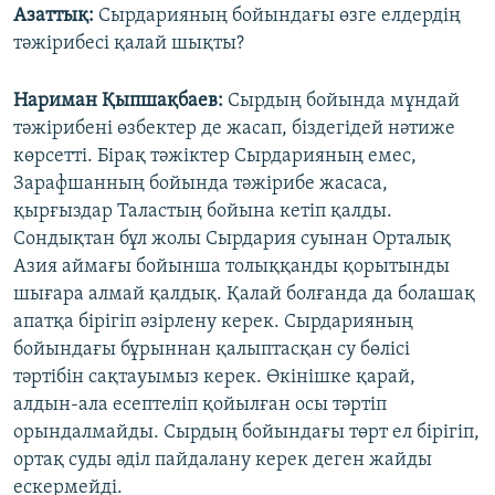
Азаттық:
Сырдарияның бойындағы өзге елдердің
тәжірибесі қалай шықты?
Нариман Қыпшақбаев:
Сырдың бойында мұндай
тәжірибені өзбектер де жасап, біздегідей нәтиже
көрсетті. Бірақ тәжіктер Сырдарияның емес,
Зарафшанның бойында тәжірибе жасаса,
қырғыздар Таластың бойына кетіп қалды.
Сондықтан бұл жолы Сырдария суынан Орталық
Азия аймағы бойынша толыққанды қорытынды
шығара алмай қалдық. Қалай болғанда да болашақ
апатқа бірігіп әзірлену керек. Сырдарияның
бойындағы бұрыннан қалыптасқан су бөлісі
тәртібін сақтауымыз керек. Өкінішке қарай,
алдын-ала есептеліп қойылған осы тәртіп
орындалмайды. Сырдың бойындағы төрт ел бірігіп,
ортақ суды әділ пайдалану керек деген жайды
ескермейді.