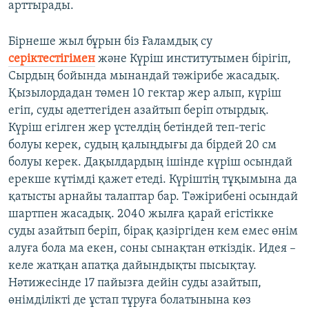
арттырады.
Бірнеше жыл бұрын біз Ғаламдық су
серіктестігімен
және Күріш институтымен бірігіп,
Сырдың бойында мынандай тәжірибе жасадық.
Қызылордадан төмен 10 гектар жер алып, күріш
егіп, суды әдеттегіден азайтып беріп отырдық.
Күріш егілген жер үстелдің бетіндей теп-тегіс
болуы керек, судың қалыңдығы да бірдей 20 см
болуы керек. Дақылдардың ішінде күріш осындай
ерекше күтімді қажет етеді. Күріштің тұқымына да
қатысты арнайы талаптар бар. Тәжірибені осындай
шартпен жасадық. 2040 жылға қарай егістікке
суды азайтып беріп, бірақ қазіргіден кем емес өнім
алуға бола ма екен, соны сынақтан өткіздік. Идея –
келе жатқан апатқа дайындықты пысықтау.
Нәтижесінде 17 пайызға дейін суды азайтып,
өнімділікті де ұстап тұруға болатынына көз