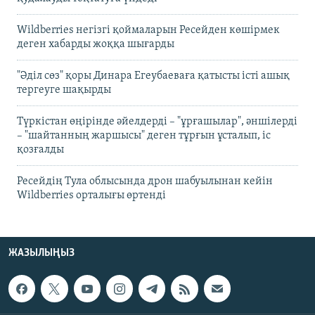
Wildberries негізгі қоймаларын Ресейден көшірмек
деген хабарды жоққа шығарды
"Әділ сөз" қоры Динара Егеубаеваға қатысты істі ашық
тергеуге шақырды
Түркістан өңірінде әйелдерді – "ұрғашылар", әншілерді
– "шайтанның жаршысы" деген тұрғын ұсталып, іс
қозғалды
Ресейдің Тула облысында дрон шабуылынан кейін
Wildberries орталығы өртенді
ЖАЗЫЛЫҢЫЗ