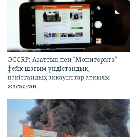
OCCRP: Азаттық пен "Мониториға"
фейк шағым үндістандық,
пәкістандық аккаунттар арқылы
жасалған