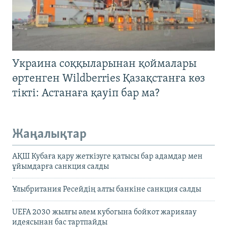
Украина соққыларынан қоймалары
өртенген Wildberries Қазақстанға көз
тікті: Астанаға қауіп бар ма?
Жаңалықтар
АҚШ Кубаға қару жеткізуге қатысы бар адамдар мен
ұйымдарға санкция салды
Ұлыбритания Ресейдің алты банкіне санкция салды
UEFA 2030 жылғы әлем кубогына бойкот жариялау
идеясынан бас тартпайды