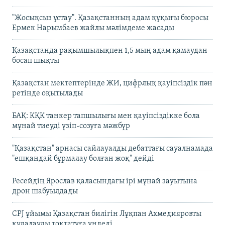
"Жосықсыз ұстау". Қазақстанның адам құқығы бюросы
Ермек Нарымбаев жайлы мәлімдеме жасады
Қазақстанда рақымшылықпен 1,5 мың адам қамаудан
босап шықты
Қазақстан мектептерінде ЖИ, цифрлық қауіпсіздік пән
ретінде оқытылады
БАҚ: КҚК танкер тапшылығы мен қауіпсіздікке бола
мұнай тиеуді үзіп-созуға мәжбүр
"Қазақстан" арнасы сайлауалды дебаттағы сауалнамада
"ешқандай бұрмалау болған жоқ" дейді
Ресейдің Ярослав қаласындағы ірі мұнай зауытына
дрон шабуылдады
CPJ ұйымы Қазақстан билігін Лұқпан Ахмедияровты
қудалауды тоқтатуға үндеді