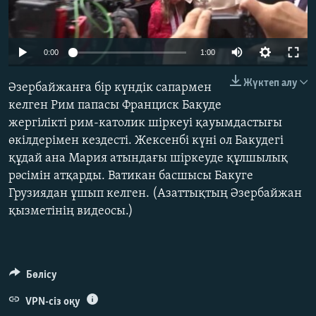
ЖАЗЫЛЫҢЫЗ
0:00
1:00
Басқа тілдерде
Жүктеп алу
Әзербайжанға бір күндік сапармен
келген Рим папасы Франциск Бакуде
жергілікті рим-католик шіркеуі қауымдастығы
өкілдерімен кездесті. Жексенбі күні ол Бакудегі
құдай ана Мария атындағы шіркеуде құлшылық
рәсімін атқарды. Ватикан басшысы Бакуге
Грузиядан ұшып келген. (Азаттықтың Әзербайжан
қызметінің видеосы.)
Бөлісу
VPN-сіз оқу