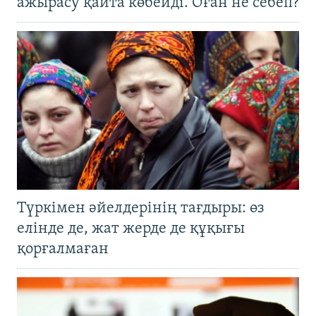
ажырасу қайта көбейді. Оған не себеп?
Түркімен әйелдерінің тағдыры: өз
елінде де, жат жерде де құқығы
қорғалмаған