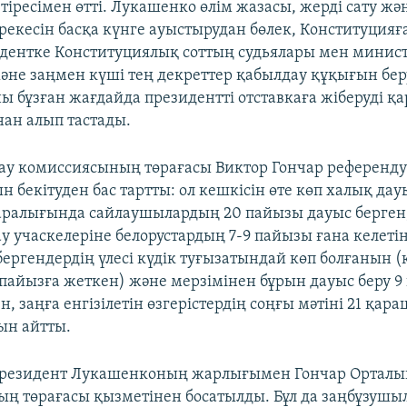
ресімен өтті. Лукашенко өлім жазасы, жерді сату жән
ерекесін басқа күнге ауыстырудан бөлек, Конституцияға
зидентке Конституциялық соттың судьялары мен минис
әне заңмен күші тең декреттер қабылдау құқығын бер
ы бұзған жағдайда президентті отставкаға жіберуді қ
ан алып тастады.
ау комиссиясының төрағасы Виктор Гончар референд
бекітуден бас тартты: ол кешкісін өте көп халық дау
 аралығында сайлаушылардың 20 пайызы дауыс берген, 
у учаскелеріне белорустардың 7-9 пайызы ғана келетін
ергендердің үлесі күдік туғызатындай көп болғанын (к
 пайызға жеткен) және мерзімінен бұрын дауыс беру 9
, заңға енгізілетін өзгерістердің соңғы мәтіні 21 қара
ын айтты.
 президент Лукашенконың жарлығымен Гончар Орталы
ң төрағасы қызметінен босатылды. Бұл да заңбұзушы