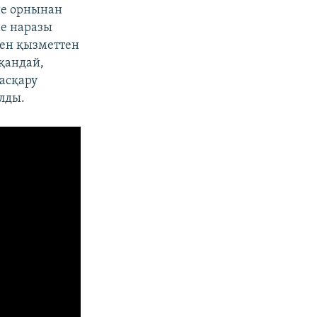
не орнынан
не наразы
мен қызметтен
тқандай,
басқару
лды.