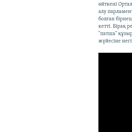
өйткені Орта
алу парламен
болған бірне
кетті. Бірақ 
"патша" құзыр
жүйесіне нег