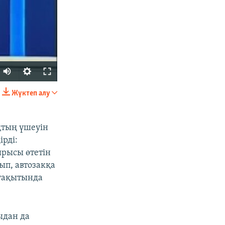
Жүктеп алу
БӨЛІСІҢІЗ
қтың үшеуін
ірді:
ырысы өтетін
ып, автозакқа
 уақытында
px
width
ыдан да