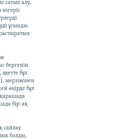
е сатып алу,
 өзгеріс
трлерді
уді ұсынды.
арастыратын
ум
ыс бергенін
әдетте бұл
), мерзімінен
ей өңірде бұл
 қарашада
шада бір-ақ
қ сайлау
лық болды,