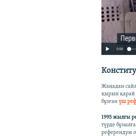
0:00
Конститу
Жаңадан сайл
қырын қарай 
бұзған
үш ре
1995 жылғы 
түрде бұзылға
референдум ор