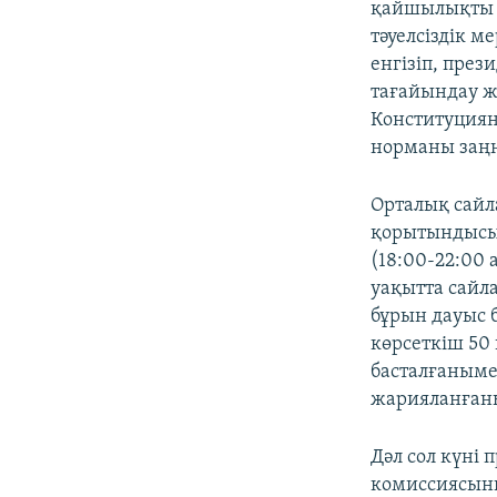
қайшылықты ті
тәуелсіздік м
енгізіп, пре
тағайындау ж
Конституциян
норманы заңн
Орталық сайл
қорытындысын 
(18:00-22:00
уақытта сайла
бұрын дауыс б
көрсеткіш 50
басталғанымен
жарияланған
Дәл сол күні
комиссиясыны