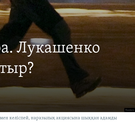
ра. Лукашенко
отыр?
ымен келіспей, наразылық акциясына шыққан адамды