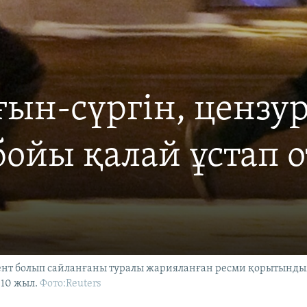
ғын-сүргін, цензу
бойы қалай ұстап 
ент болып сайланғаны туралы жарияланған ресми қорытынд
010 жыл.
Фото:Reuters