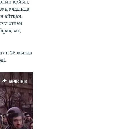
қолын қойып,
 заң алдында
н айтқан.
жыл өтпей
бірақ заң
лған 26 жылда
ді.
БӨЛІСІҢІЗ