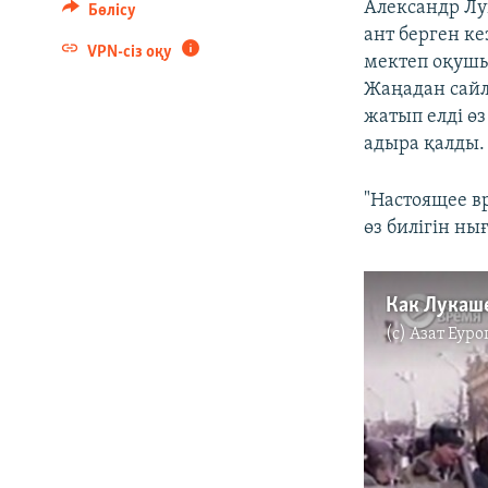
Александр Лу
Бөлісу
ант берген ке
VPN-сіз оқу
мектеп оқушы
Жаңадан сайл
жатып елді өз
адыра қалды.
"Настоящее в
өз билігін ны
Как Лукаше
(c)
Азат Еуро