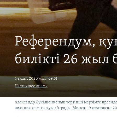
Референдум, қу
билікті 26 жыл 
4 тамыз 2020 жыл, 09:51
Настоящее время
Александр Лукашенконың төртінші мерзімге презид
полиция жасағы қуып барады. Минск, 19 желтоқсан 2