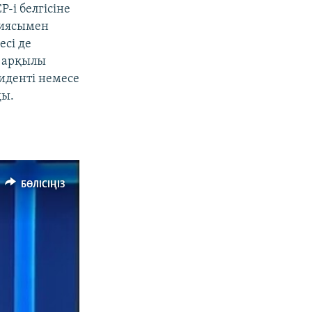
-і белгісіне
циясымен
есі де
 арқылы
иденті немесе
ы.
БӨЛІСІҢІЗ