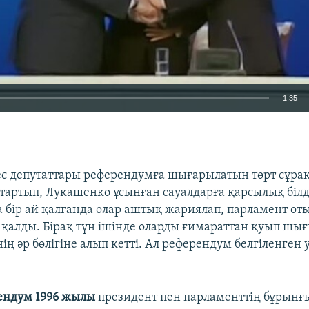
1:35
EMBED
с депутаттары референдумға шығарылатын төрт сұра
 тартып, Лукашенко ұсынған сауалдарға қарсылық білд
 бір ай қалғанда олар аштық жариялап, парламент от
 қалды. Бірақ түн ішінде оларды ғимараттан қуып шығ
ің әр бөлігіне алып кетті. Ал референдум белгіленген
ендум 1996 жылы
президент пен парламенттің бұрынғ