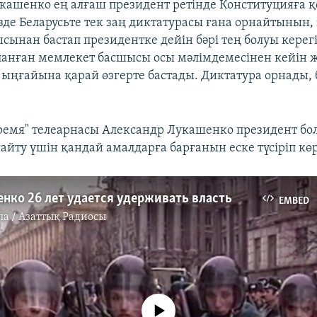
кашенко ең алғаш президент ретінде Конституцияға 
зде Беларусьте тек заң диктатурасы ғана орнайтынын,
сынан бастап президентке дейін бәрі тең болуы керегі
анған мемлекет басшысы осы мәлімдемесінен кейін 
 ыңғайына қарай өзгерте бастады. Диктатура орнады, 
ремя" телеарнасы Александр Лукашенко президент бо
ғайту үшін қандай амалдарға барғанын еске түсіріп көр
нко 26 лет удается удерживать власть
EMBED
па / Азаттық Радиосы
No media source currently available