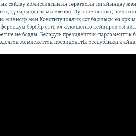
лық сайлау комиссиясының төрағасын тағайындау жә
ттің құзырындағы мәселе еді. Лукашенконың шешімі
ше министр мен Конституциялық сот басшысы өз еркі
референдум бәрібір өтті, ал Лукашенко кейінірек өзі ай
етіне ие болды. Беларусь президенттік-парламенттік 
ізделген мемлекеттен президенттік республикаға айна