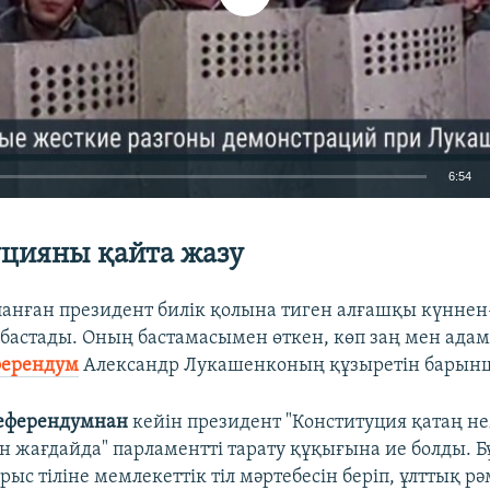
6:54
EMBED
цияны қайта жазу
анған президент билік қолына тиген алғашқы күннен
бастады. Оның бастамасымен өткен, көп заң мен ада
Auto
240p
360p
480p
ферендум
Александр Лукашенконың құзыретін барынш
720p
1080p
референдумнан
кейін президент "Конституция қатаң н
н жағдайда" парламентті тарату құқығына ие болды. Б
ыс тіліне мемлекеттік тіл мәртебесін беріп, ұлттық рәм