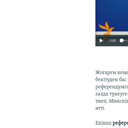
0:00
Жоғарғы кеңе
бекітуден бас
референдумға
залда түнеуге
тиеп, Минскін
өтті.
Екінші
рефер