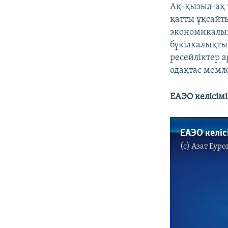
Ақ-қызыл-ақ т
қатты ұқсайт
экономикалық
бүкілхалықт
ресейліктер 
одақтас мемл
ЕАЭО келісімі
ЕАЭО келіс
(c)
Азат Еуро