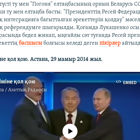
үсті ту мен "Погоня" елтаңбасының орнын Беларусь ССР
ын ту мен елтаңба басты. "Президенттің Ресей Федера
 интеграцияға бағытталған әрекеттерін қолдау" мәсел
ық референдумге шығарылды. Қоғамда Лукашенко осы
арасында бедел жинап, ыңғайлы сәт туғанда Ресей през
екеттің
басшысы
болғысы келеді деген
пікірлер
айтылд
не қол қою. Астана, 29 мамыр 2014 жыл.
іміне қол қою
EMBED
па / Азаттық Радиосы
No media source currently available