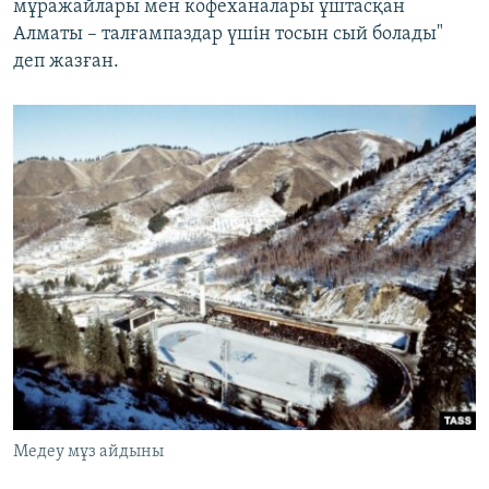
мұражайлары мен кофеханалары ұштасқан
Алматы – талғампаздар үшін тосын сый болады"
деп жазған.
Медеу мұз айдыны