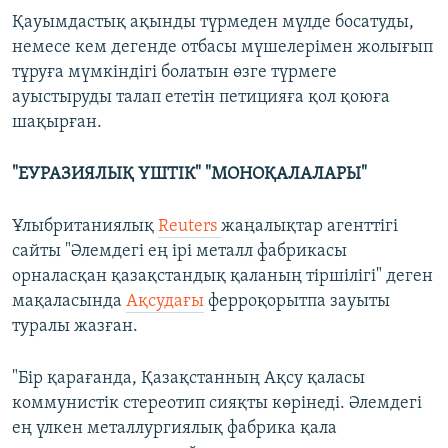
Қауымдастық ақынды түрмеден мүлде босатуды,
немесе кем дегенде отбасы мүшелерімен жолығып
тұруға мүмкіндігі болатын өзге түрмеге
ауыстыруды талап ететін петицияға қол қоюға
шақырған.
"ЕУРАЗИЯЛЫҚ ҮШТІК" "МОНОҚАЛАЛАРЫ"
Ұлыбританиялық
Reuters
жаңалықтар агенттігі
сайты "Әлемдегі ең ірі металл фабрикасы
орналасқан қазақстандық қаланың тіршілігі" деген
мақаласында
Ақсудағы
ферроқорытпа зауыты
туралы жазған.
"Бір қарағанда, Қазақстанның Ақсу қаласы
коммунистік стереотип сияқты көрінеді. Әлемдегі
ең үлкен металлургиялық фабрика қала