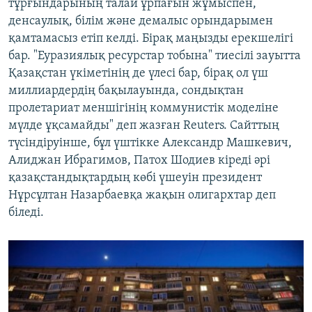
тұрғындарының талай ұрпағын жұмыспен,
денсаулық, білім және демалыс орындарымен
қамтамасыз етіп келді. Бірақ маңызды ерекшелігі
бар. "Еуразиялық ресурстар тобына" тиесілі зауытта
Қазақстан үкіметінің де үлесі бар, бірақ ол үш
миллиардердің бақылауында, сондықтан
пролетариат меншігінің коммунистік моделіне
мүлде ұқсамайды" деп жазған Reuters. Сайттың
түсіндіруінше, бұл үштікке Александр Машкевич,
Алиджан Ибрагимов, Патох Шодиев кіреді әрі
қазақстандықтардың көбі үшеуін президент
Нұрсұлтан Назарбаевқа жақын олигархтар деп
біледі.