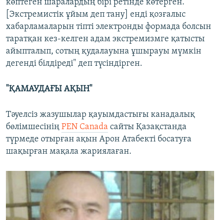
көптеген шаралардың бірі ретінде көтерген.
[Экстремистік ұйым деп тану] енді қозғалыс
хабарламаларын тіпті электронды формада болсын
таратқан кез-келген адам экстремизмге қатысты
айыпталып, сотың қудалауына ұшырауы мүмкін
дегенді білдіреді" деп түсіндірген.
"ҚАМАУДАҒЫ АҚЫН"
Тәуелсіз жазушылар қауымдастығы канадалық
бөлімшесінің
PEN Canada
сайты Қазақстанда
түрмеде отырған ақын Арон Атабекті босатуға
шақырған мақала жариялаған.