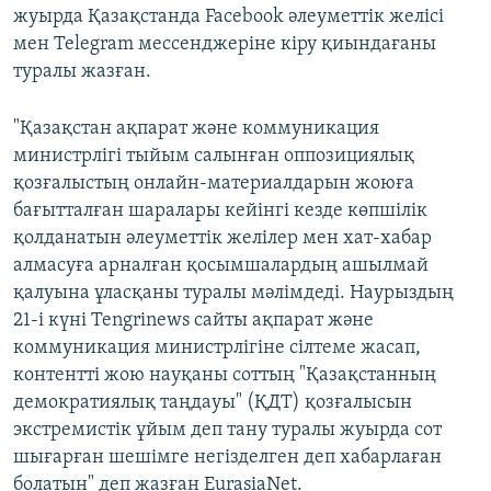
жуырда Қазақстанда Facebook әлеуметтік желісі
мен Telegram мессенджеріне кіру қиындағаны
туралы жазған.
"Қазақстан ақпарат және коммуникация
министрлігі тыйым салынған оппозициялық
қозғалыстың онлайн-материалдарын жоюға
бағытталған шаралары кейінгі кезде көпшілік
қолданатын әлеуметтік желілер мен хат-хабар
алмасуға арналған қосымшалардың ашылмай
қалуына ұласқаны туралы мәлімдеді. Наурыздың
21-і күні Tengrinews сайты ақпарат және
коммуникация министрлігіне сілтеме жасап,
контентті жою науқаны соттың "Қазақстанның
демократиялық таңдауы" (ҚДТ) қозғалысын
экстремистік ұйым деп тану туралы жуырда сот
шығарған шешімге негізделген деп хабарлаған
болатын" деп жазған EurasiaNet.