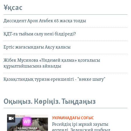
Ұқсас
Диссидент Арон Атабек 65 жасқа толды
ҚДТ-ға тыйым салу нені білдіреді?
Ертіс жағасындағы Ақсу қаласы
Жібек Мусинова «Үндемей қалма» қозғалысы
құрылтайшысына айналды
Қазақстандық туризм ерекшелігі - "көкке шығу"
Оқыңыз. Көріңіз. Тыңдаңыз
УКРАИНАДАҒЫ СОҒЫС
Ресейдің ірі мұнай зауыты
өртенді, Зеленский шабуыл