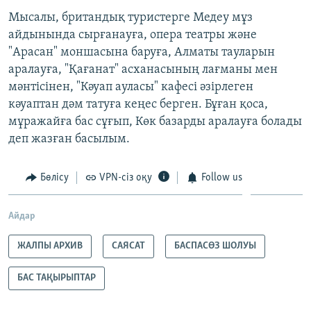
Мысалы, британдық туристерге Медеу мұз
айдынында сырғанауға, опера театры және
"Арасан" моншасына баруға, Алматы тауларын
аралауға, "Қағанат" асханасының лағманы мен
мәнтісінен, "Кәуап ауласы" кафесі әзірлеген
кәуаптан дәм татуға кеңес берген. Бұған қоса,
мұражайға бас сұғып, Көк базарды аралауға болады
деп жазған басылым.
Бөлісу
VPN-сіз оқу
Follow us
Айдар
ЖАЛПЫ АРХИВ
САЯСАТ
БАСПАСӨЗ ШОЛУЫ
БАС ТАҚЫРЫПТАР