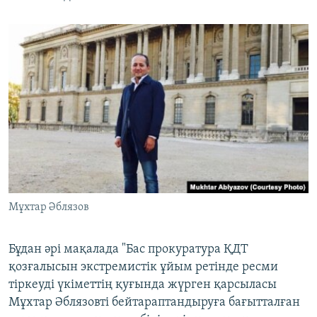
Мұхтар Әблязов
Бұдан әрі мақалада "Бас прокуратура ҚДТ
қозғалысын экстремистік ұйым ретінде ресми
тіркеуді үкіметтің қуғында жүрген қарсыласы
Мұхтар Әблязовті бейтараптандыруға бағытталған