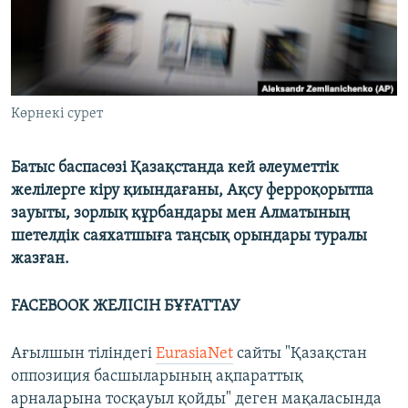
ЖАЗЫЛЫҢЫЗ
Басқа тілдерде
Көрнекі сурет
Батыс баспасөзі Қазақстанда кей әлеуметтік
желілерге кіру қиындағаны, Ақсу ферроқорытпа
зауыты, зорлық құрбандары мен Алматының
шетелдік саяхатшыға таңсық орындары туралы
жазған.
FACEBOOK ЖЕЛІСІН БҰҒАТТАУ
Ағылшын тіліндегі
EurasiaNet
сайты "Қазақстан
оппозиция басшыларының ақпараттық
арналарына тосқауыл қойды" деген мақаласында