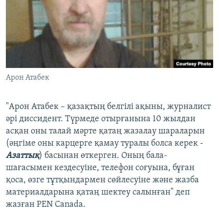
Арон Атабек
"Арон Атабек – қазақтың белгілі ақыны, журналист
әрі диссидент. Түрмеде отырғанына 10 жылдан
асқан оны талай мәрте қатаң жазалау шараларын
(әңгіме оны карцерге қамау туралы болса керек -
Азаттық
) басынан өткерген. Оның бала-
шағасымен кездесуіне, телефон соғуына, бұған
қоса, өзге тұтқындармен сөйлесуіне және жазба
материалдарына қатаң шектеу салынған" деп
жазған PEN Canada.