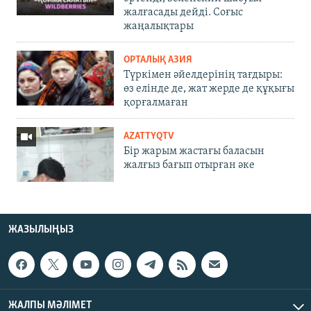
жалғасады дейді. Соғыс
жаңалықтары
ОРТАЛЫҚ АЗИЯ
Түркімен әйелдерінің тағдыры:
өз елінде де, жат жерде де құқығы
қорғалмаған
AZATTYQTV
Бір жарым жастағы баласын
жалғыз бағып отырған әке
ЖАЗЫЛЫҢЫЗ
ЖАЛПЫ МӘЛІМЕТ