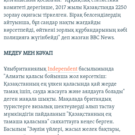
қозғалысына қосылған. "Құқықтық статистика
комитеті дерегінше, 2017 жылы Қазақстанда 2250
зорлау оқиғасы тіркелген. Бірақ белсенділердің
айтуынша, бұл сандар нақты жағдайды
көрсетпейді, өйткені зорлық құрбандарының көбі
полицияға жүгінбейді" деп жазған BBC News.
МЕДЕУ МЕН КӘУАП
Ұлыбританиялық
Independent
басылымында
"Алматы қаласы бойынша жол көрсеткіш:
Қазақстанның ең үлкен қаласында қай жерде
тамақ ішіп, сауда жасауға және аялдауға болады"
деген мақала шықты. Мақалада британдық
туристерге визалық шектеулерді алып тастау
мүмкіндігін пайдаланып "Қазақстанның ең
тамаша қаласына" саяхаттауға кеңес берген.
Басылым "Зәулім үйлері, жасыл желек бақтары,