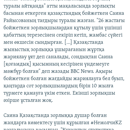
туралы айтқанда" атты мақаласында зорлықты
басынан өткерген қазақстандық бойжеткен Саина
Райысованың тағдыры туралы жазған. "26 жастағы
бойжеткен зорлықшылардан құтылу үшін үшінші
қабаттың терезесінен секіріп кетіп, жамбас сүйегі
мен өкшесін сындырған. […] Қазақстанда
жыныстық зорлыққа ұшырағанын жұртқа
жариялау ұят деп саналады, сондықтан Саина
[қоғамдық] қысымның кесірінен үндемеуге
мәжбүр болған" деп жазады BBC News. Ақыры
бойжеткен болған жағдайды жариялауға бел буып,
қаңтарда сот зорлықшылардың бірін 10 жылға
түрмеге қамауға үкім еткен. Екінші зорлықшы
әзірше ұсталған жоқ.
Саина Қазақстанда зорлыққа душар болған
жандарға көмектесу үшін құрылған #НемолчиKZ