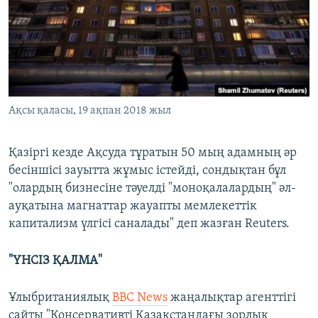
Ақсы қаласы, 19 ақпан 2018 жыл
Қазіргі кезде Ақсуда тұратын 50 мың адамның әр
бесіншісі зауытта жұмыс істейді, сондықтан бұл
"олардың бизнесіне тәуелді "моноқалалардың" әл-
ауқатына магнаттар жауапты мемлекеттік
капитализм үлгісі саналады" деп жазған Reuters.
"ҮНСІЗ ҚАЛМА"
Ұлыбританиялық
BBC News
жаңалықтар агенттігі
сайты "Консервативті Қазақстандағы зорлық