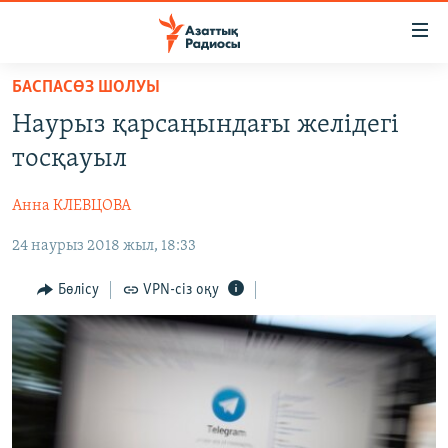
Accessibility
links
Skip
БАСПАСӨЗ ШОЛУЫ
to
ЖАҢАЛЫҚТАР
Наурыз қарсаңындағы желідегі
main
САЯСАТ
content
тосқауыл
AZATTYQTV
Skip
to
Анна КЛЕВЦОВА
ҚАҢТАР ОҚИҒАСЫ
main
24 наурыз 2018 жыл, 18:33
АДАМ ҚҰҚЫҚТАРЫ
Navigation
Skip
ӘЛЕУМЕТ
Бөлісу
VPN-сіз оқу
to
ӘЛЕМ
Search
АРНАЙЫ ЖОБАЛАР
Русский