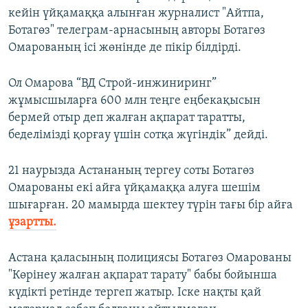
кейін үйқамаққа алынған журналист "Айтпа,
Ботагөз" телеграм-арнасының авторы Ботагөз
Омарованың ісі жөнінде де пікір білдірді.
Ол Омарова “ВД Строй-инжиниринг”
жұмысшыларға 600 млн теңге еңбекақысын
бермей отыр деп жалған ақпарат таратты,
беделімізді қорғау үшін сотқа жүгіндік” дейді.
21 наурызда Астананың тергеу соты Ботагөз
Омарованы екі айға үйқамаққа алуға шешім
шығарған. 20 мамырда шектеу түрін тағы бір айға
ұзартты.
Астана қаласының полициясы Ботагөз Омарованы
"Көрінеу жалған ақпарат тарату" бабы бойынша
күдікті ретінде тергеп жатыр. Іске нақты қай