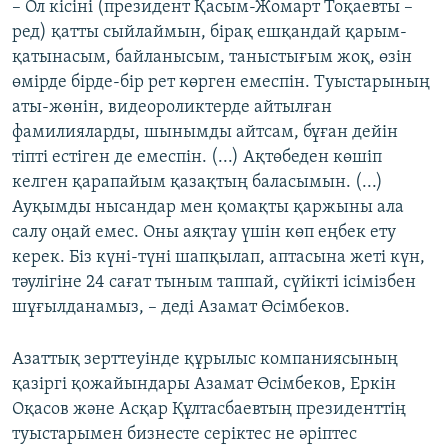
– Ол кісіні (президент Қасым-Жомарт Тоқаевты –
ред) қатты сыйлаймын, бірақ ешқандай қарым-
қатынасым, байланысым, таныстығым жоқ, өзін
өмірде бірде-бір рет көрген емеспін. Туыстарының
аты-жөнін, видеороликтерде айтылған
фамилияларды, шынымды айтсам, бұған дейін
тіпті естіген де емеспін. (...) Ақтөбеден көшіп
келген қарапайым қазақтың баласымын. (...)
Ауқымды нысандар мен қомақты қаржыны ала
салу оңай емес. Оны аяқтау үшін көп еңбек ету
керек. Біз күні-түні шапқылап, аптасына жеті күн,
тәулігіне 24 сағат тыным таппай, сүйікті ісімізбен
шұғылданамыз, – деді Азамат Өсімбеков.
Азаттық зерттеуінде құрылыс компаниясының
қазіргі қожайындары Азамат Өсімбеков, Еркін
Оқасов және Асқар Құлтасбаевтың президенттің
туыстарымен бизнесте серіктес не әріптес