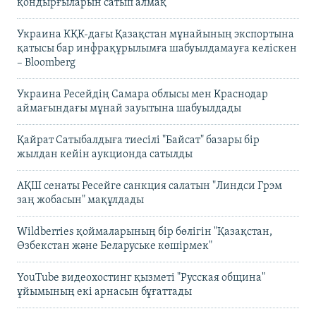
қондырғыларын сатып алмақ
Украина КҚК-дағы Қазақстан мұнайының экспортына
қатысы бар инфрақұрылымға шабуылдамауға келіскен
– Bloomberg
Украина Ресейдің Самара облысы мен Краснодар
аймағындағы мұнай зауытына шабуылдады
Қайрат Сатыбалдыға тиесілі "Байсат" базары бір
жылдан кейін аукционда сатылды
АҚШ сенаты Ресейге санкция салатын "Линдси Грэм
заң жобасын" мақұлдады
Wildberries қоймаларының бір бөлігін "Қазақстан,
Өзбекстан және Беларуське көшірмек"
YouTube видеохостинг қызметі "Русская община"
ұйымының екі арнасын бұғаттады