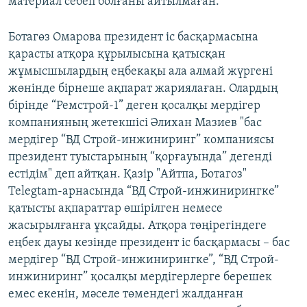
материал себеп болғаны айтылмаған.
Ботагөз Омарова президент іс басқармасына
қарасты атқора құрылысына қатысқан
жұмысшылардың еңбекақы ала алмай жүргені
жөнінде бірнеше ақпарат жариялаған. Олардың
бірінде “Ремстрой-1” деген қосалқы мердігер
компанияның жетекшісі Әлихан Мазиев "бас
мердігер “ВД Строй-инжиниринг” компаниясы
президент туыстарының “қорғауында” дегенді
естідім" деп айтқан. Қазір "Айтпа, Ботагоз"
Telegtam-арнасында “ВД Строй-инжинирингке”
қатысты ақпараттар өшірілген немесе
жасырылғанға ұқсайды. Атқора төңірегіндеге
еңбек дауы кезінде президент іс басқармасы – бас
мердігер “ВД Строй-инжинирингке”, “ВД Строй-
инжиниринг” қосалқы мердігерлерге берешек
емес екенін, мәселе төмендегі жалданған