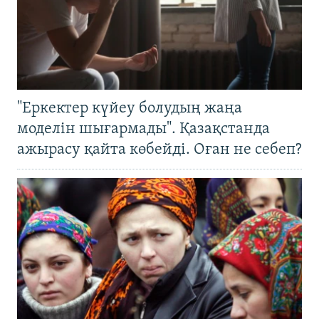
"Еркектер күйеу болудың жаңа
моделін шығармады". Қазақстанда
ажырасу қайта көбейді. Оған не себеп?