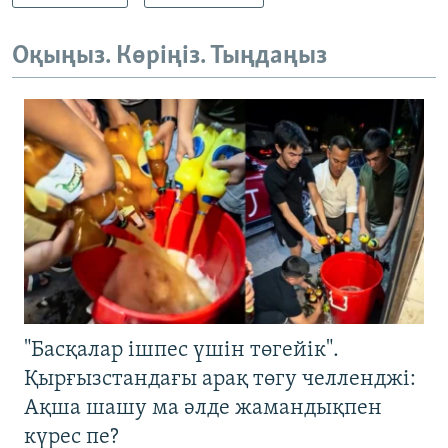
Оқыңыз. Көріңіз. Тыңдаңыз
"Басқалар ішпес үшін төгейік".
Қырғызстандағы арақ төгу челленджі:
Ақша шашу ма әлде жамандықпен
күрес пе?