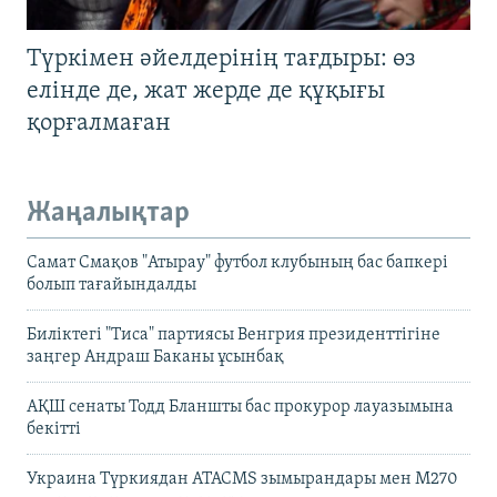
Түркімен әйелдерінің тағдыры: өз
елінде де, жат жерде де құқығы
қорғалмаған
Жаңалықтар
Самат Смақов "Атырау" футбол клубының бас бапкері
болып тағайындалды
Биліктегі "Тиса" партиясы Венгрия президенттігіне
заңгер Андраш Баканы ұсынбақ
АҚШ сенаты Тодд Бланшты бас прокурор лауазымына
бекітті
Украина Түркиядан ATACMS зымырандары мен M270