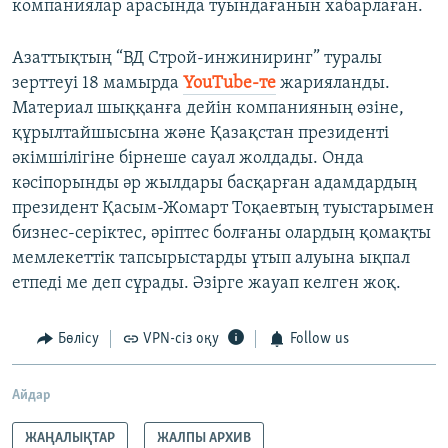
компаниялар арасында туындағанын хабарлаған.
Азаттықтың “ВД Строй-инжиниринг” туралы
зерттеуі 18 мамырда
YouTube-те
жарияланды.
Материал шыққанға дейін компанияның өзіне,
құрылтайшысына және Қазақстан президенті
әкімшілігіне бірнеше сауал жолдады. Онда
кәсіпорынды әр жылдары басқарған адамдардың
президент Қасым-Жомарт Тоқаевтың туыстарымен
бизнес-серіктес, әріптес болғаны олардың қомақты
мемлекеттік тапсырыстарды ұтып алуына ықпал
етпеді ме деп сұрады. Әзірге жауап келген жоқ.
Бөлісу
VPN-сіз оқу
Follow us
Айдар
ЖАҢАЛЫҚТАР
ЖАЛПЫ АРХИВ