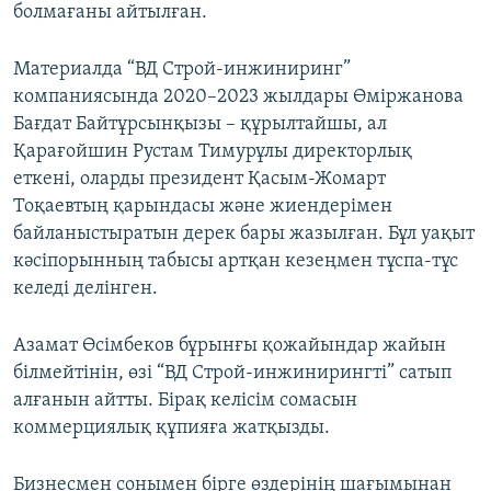
болмағаны айтылған.
Материалда “ВД Строй-инжиниринг”
компаниясында 2020–2023 жылдары Өміржанова
Бағдат Байтұрсынқызы – құрылтайшы, ал
Қарағойшин Рустам Тимурұлы директорлық
еткені, оларды президент Қасым-Жомарт
Тоқаевтың қарындасы және жиендерімен
байланыстыратын дерек бары жазылған. Бұл уақыт
кәсіпорынның табысы артқан кезеңмен тұспа-тұс
келеді делінген.
Азамат Өсімбеков бұрынғы қожайындар жайын
білмейтінін, өзі “ВД Строй-инжинирингті” сатып
алғанын айтты. Бірақ келісім сомасын
коммерциялық құпияға жатқызды.
Бизнесмен сонымен бірге өздерінің шағымынан