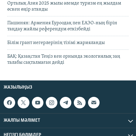
Орталық Азия 2025 жылы әлемде туризм ең жылдам
өскен өңір атанды
Пашинян: Армения Еуроодақ пен ЕАЭО-ның бірін
таңдау жайлы референдум өткізбейді
Білім грант иегерлерінің тізімі жарияланды
БАҚ: Қазақстан Теңіз кен орнында экологиялық заң
талабы сақталмаған дейді
ЖАЗЫЛЫҢЫЗ
ЖАЛПЫ МӘЛІМЕТ
НЕГІЗГІ БӨЛІМДЕР