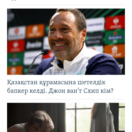
Қазақстан құрамасына шетелдік
бапкер келді. Джон ван’т Схип кім?