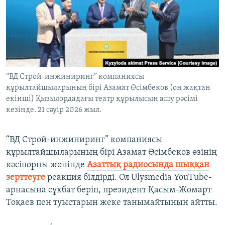
ЖАЗЫЛЫҢЫЗ
Басқа тілдерде
“ВД Строй-инжиниринг” компаниясы
құрылтайшыларының бірі Азамат Өсімбеков (оң жақтан
екінші) Қызылордадағы театр құрылысын ашу рәсімі
кезінде. 21 сәуір 2026 жыл.
“ВД Строй-инжиниринг” компаниясы
құрылтайшыларының бірі Азамат Өсімбеков өзінің
кәсіпорны жөнінде
Азаттық радиосында шыққан
зерттеуге
реакция білдірді. Ол Ulysmedia YouTube-
арнасына сұхбат беріп, президент Қасым-Жомарт
Тоқаев пен туыстарын жеке танымайтынын айтты.