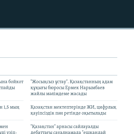
720p
1080p
480p
ына бойкот
"Жосықсыз ұстау". Қазақстанның адам
ртпайды
құқығы бюросы Ермек Нарымбаев
жайлы мәлімдеме жасады
 1,5 мың
Қазақстан мектептерінде ЖИ, цифрлық
қауіпсіздік пән ретінде оқытылады
 мен
"Қазақстан" арнасы сайлауалды
ді үзіп-
дебаттағы сауалнамада "ешқандай