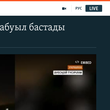
LIVE
РУС
шабуыл бастады
EMBED