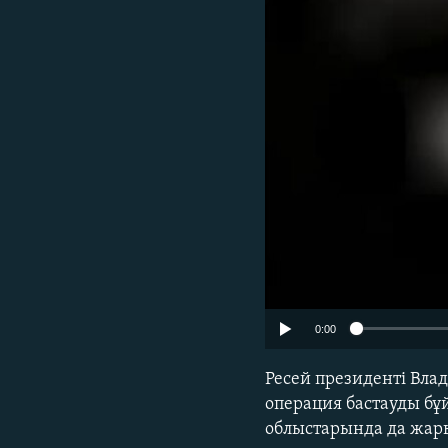
0:00
Ресей президенті Вла
операция бастауды бұ
облыстарында да жар