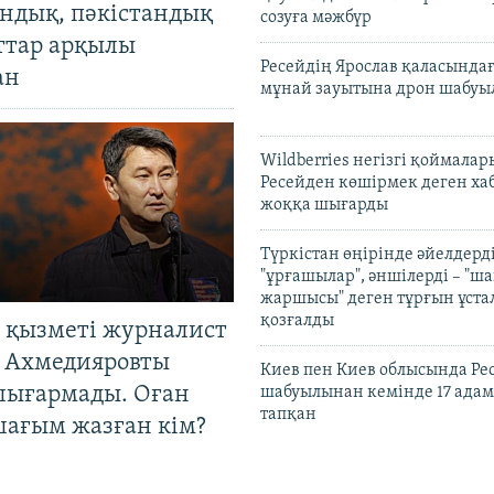
андық, пәкістандық
созуға мәжбүр
ттар арқылы
Ресейдің Ярослав қаласындағ
ан
мұнай зауытына дрон шабуы
Wildberries негізгі қоймала
Ресейден көшірмек деген ха
жоққа шығарды
Түркістан өңірінде әйелдерді
"ұрғашылар", әншілерді – "
жаршысы" деген тұрғын ұстал
қозғалды
 қызметі журналист
 Ахмедияровты
Киев пен Киев облысында Рес
шығармады. Оған
шабуылынан кемінде 17 адам
тапқан
шағым жазған кім?