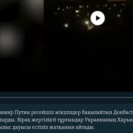
No media source currently avail
димир Путин ресейшіл жікшілдер бақылайтын Донбаст
йырды. Бірақ жергілікті тұрғындар Украинаның Харьк
ылыс дауысы естіліп жатқанын айтады.