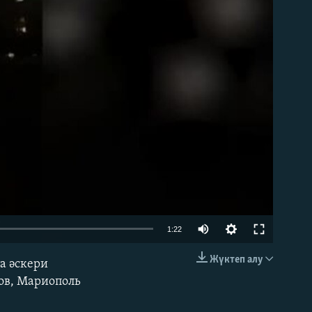
able
Auto
1:22
240p
Жүктеп алу
а әскери
EMBED
360p
ов, Мариополь
480p