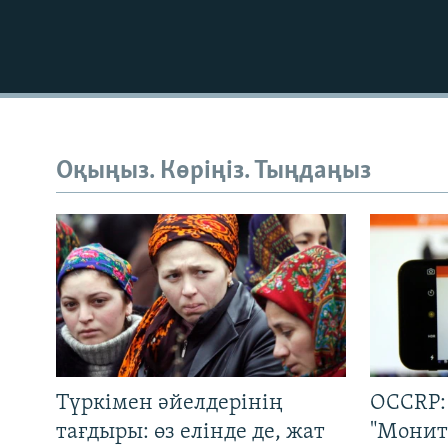
Оқыңыз. Көріңіз. Тыңдаңыз
Түркімен әйелдерінің
OCCRP:
тағдыры: өз елінде де, жат
"Монит