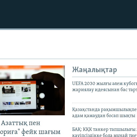
Auto
240p
360p
720p
1080p
Жаңалықтар
UEFA 2030 жылғы әлем кубог
жариялау идеясынан бас та
Қазақстанда рақымшылықпен
адам қамаудан босап шықты
 Азаттық пен
БАҚ: КҚК танкер тапшылығы
ориға" фейк шағым
қауіпсіздікке бола мұнай тиеу