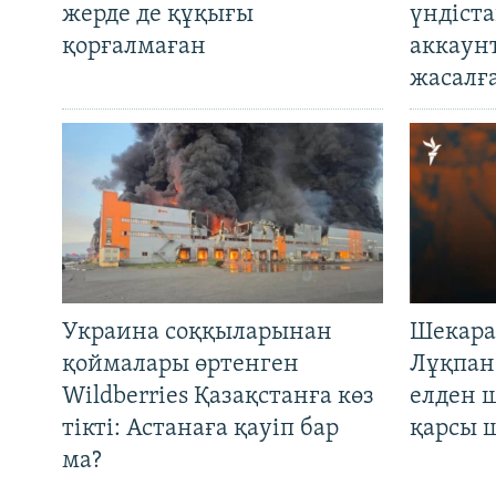
жерде де құқығы
үндіст
қорғалмаған
аккаун
жасалғ
Украина соққыларынан
Шекара
қоймалары өртенген
Лұқпан
Wildberries Қазақстанға көз
елден 
тікті: Астанаға қауіп бар
қарсы 
ма?