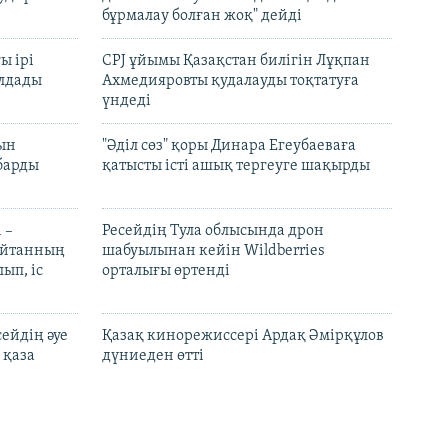
бұрмалау болған жоқ" дейді
ы ірі
CPJ ұйымы Қазақстан билігін Лұқпан
лдады
Ахмедияровты қудалауды тоқтатуға
үндеді
рын
"Әділ сөз" қоры Динара Егеубаеваға
барды
қатысты істі ашық тергеуге шақырды
 –
Ресейдің Тула облысында дрон
шайтанның
шабуылынан кейін Wildberries
ып, іс
орталығы өртенді
ейдің әуе
Қазақ кинорежиссері Ардақ Әмірқұлов
 қаза
дүниеден өтті