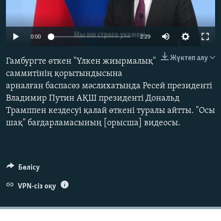
ЖАЗЫЛЫҢЫЗ
0:00
2:29
Басқа тілдерде
Жүктеп алу
Гамбургте өткен "Үлкен жиырмалық"
саммитінің қорытындысына
арналған баспасөз мәслихатында Ресей президенті
Владимир Путин АҚШ президенті Дональд
Трамппен кездесуі қалай өткені туралы айтты. "Осы
шақ" бағдарламасының [орысша] видеосы.
Бөлісу
VPN-сіз оқу