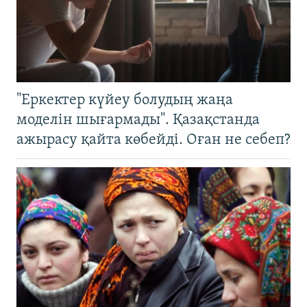
"Еркектер күйеу болудың жаңа
моделін шығармады". Қазақстанда
ажырасу қайта көбейді. Оған не себеп?