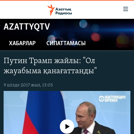
Accessibility
links
Skip
AZATTYQTV
to
ЖАҢАЛЫҚТАР
main
САЯСАТ
ХАБАРЛАР
СИПАТТАМАСЫ
content
AZATTYQTV
Skip
Путин Трамп жайлы: "Ол
to
ҚАҢТАР ОҚИҒАСЫ
main
жауабыма қанағаттанды"
АДАМ ҚҰҚЫҚТАРЫ
Navigation
Skip
9 шілде 2017 жыл, 13:05
ӘЛЕУМЕТ
to
ӘЛЕМ
Search
АРНАЙЫ ЖОБАЛАР
Русский
No media source currently available