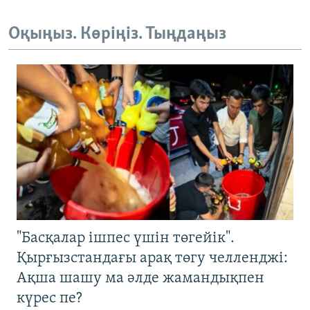
Оқыңыз. Көріңіз. Тыңдаңыз
"Басқалар ішпес үшін төгейік".
Қырғызстандағы арақ төгу челленджі:
Ақша шашу ма әлде жамандықпен
күрес пе?