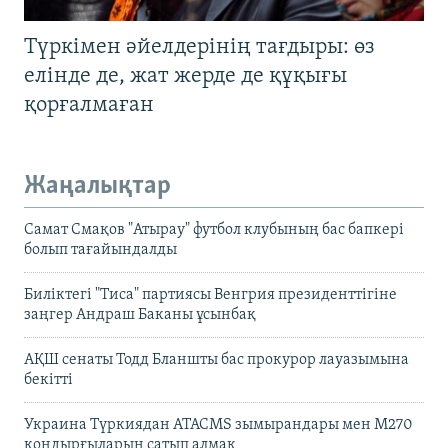
Түркімен әйелдерінің тағдыры: өз
елінде де, жат жерде де құқығы
қорғалмаған
Жаңалықтар
Самат Смақов "Атырау" футбол клубының бас бапкері
болып тағайындалды
Биліктегі "Тиса" партиясы Венгрия президенттігіне
заңгер Андраш Баканы ұсынбақ
АҚШ сенаты Тодд Бланшты бас прокурор лауазымына
бекітті
Украина Түркиядан ATACMS зымырандары мен M270
қондырғыларын сатып алмақ