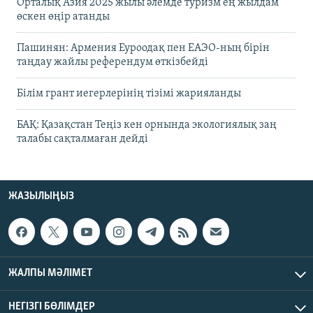
Орталық Азия 2025 жылы әлемде туризм ең жылдам
өскен өңір атанды
Пашинян: Армения Еуроодақ пен ЕАЭО-ның бірін
таңдау жайлы референдум өткізбейді
Білім грант иегерлерінің тізімі жарияланды
БАҚ: Қазақстан Теңіз кен орнында экологиялық заң
талабы сақталмаған дейді
ЖАЗЫЛЫҢЫЗ
ЖАЛПЫ МӘЛІМЕТ
НЕГІЗГІ БӨЛІМДЕР