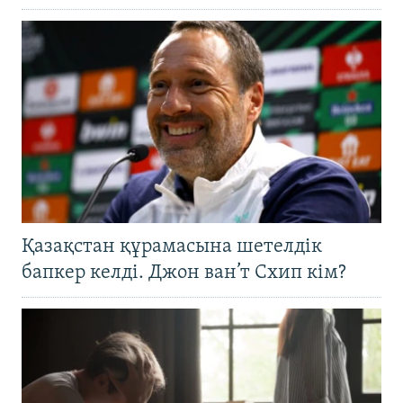
Қазақстан құрамасына шетелдік
бапкер келді. Джон ван’т Схип кім?