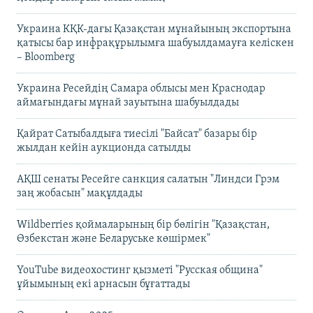
Украина КҚК-дағы Қазақстан мұнайының экспортына
қатысы бар инфрақұрылымға шабуылдамауға келіскен
– Bloomberg
Украина Ресейдің Самара облысы мен Краснодар
аймағындағы мұнай зауытына шабуылдады
Қайрат Сатыбалдыға тиесілі "Байсат" базары бір
жылдан кейін аукционда сатылды
АҚШ сенаты Ресейге санкция салатын "Линдси Грэм
заң жобасын" мақұлдады
Wildberries қоймаларының бір бөлігін "Қазақстан,
Өзбекстан және Беларуське көшірмек"
YouTube видеохостинг қызметі "Русская община"
ұйымының екі арнасын бұғаттады