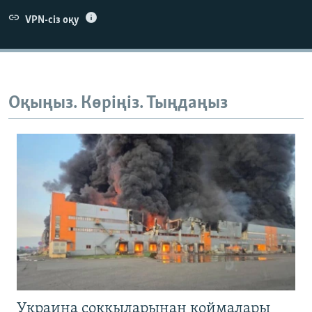
VPN-сіз оқу
Оқыңыз. Көріңіз. Тыңдаңыз
Украина соққыларынан қоймалары