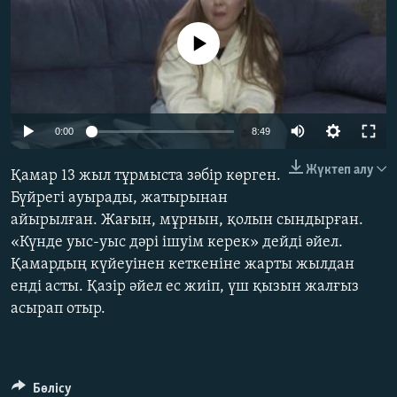
ЖАЗЫЛЫҢЫЗ
No media source currently available
Басқа тілдерде
Auto
0:00
8:49
240p
Жүктеп алу
Қамар 13 жыл тұрмыста зәбір көрген.
360p
Бүйрегі ауырады, жатырынан
айырылған. Жағын, мұрнын, қолын сындырған.
480p
Auto
240p
360p
480p
«Күнде уыс-уыс дәрі ішуім керек» дейді әйел.
720p
Қамардың күйеуінен кеткеніне жарты жылдан
720p
1080p
1080p
енді асты. Қазір әйел ес жиіп, үш қызын жалғыз
асырап отыр.
Бөлісу