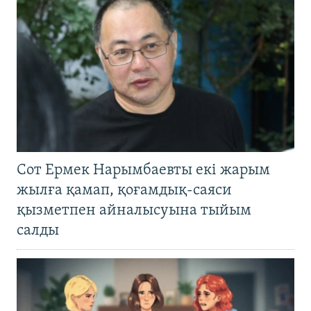
Сот Ермек Нарымбаевты екі жарым
жылға қамап, қоғамдық-саяси
қызметпен айналысуына тыйым
салды