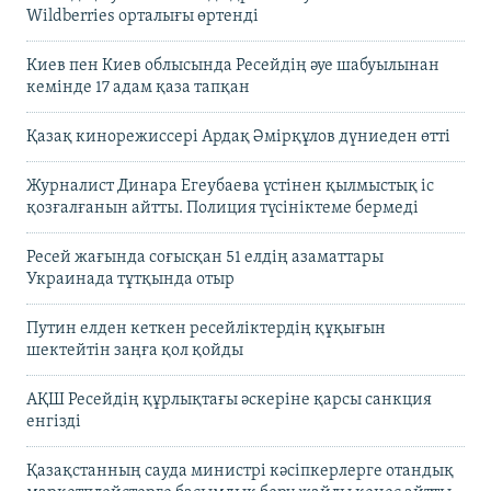
Wildberries орталығы өртенді
Киев пен Киев облысында Ресейдің әуе шабуылынан
кемінде 17 адам қаза тапқан
Қазақ кинорежиссері Ардақ Әмірқұлов дүниеден өтті
Журналист Динара Егеубаева үстінен қылмыстық іс
қозғалғанын айтты. Полиция түсініктеме бермеді
Ресей жағында соғысқан 51 елдің азаматтары
Украинада тұтқында отыр
Путин елден кеткен ресейліктердің құқығын
шектейтін заңға қол қойды
АҚШ Ресейдің құрлықтағы әскеріне қарсы санкция
енгізді
Қазақстанның сауда министрі кәсіпкерлерге отандық