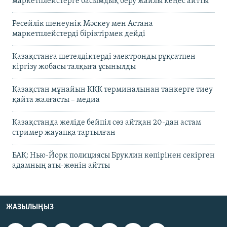
маркетплейстерге басымдық беру жайлы кеңес айтты
Ресейлік шенеунік Мәскеу мен Астана
маркетплейстерді біріктірмек дейді
Қазақстанға шетелдіктерді электронды рұқсатпен
кіргізу жобасы талқыға ұсынылды
Қазақстан мұнайын КҚК терминалынан танкерге тиеу
қайта жалғасты – медиа
Қазақстанда желіде бейпіл сөз айтқан 20-дан астам
стример жауапқа тартылған
БАҚ: Нью-Йорк полициясы Бруклин көпірінен секірген
адамның аты-жөнін айтты
ЖАЗЫЛЫҢЫЗ