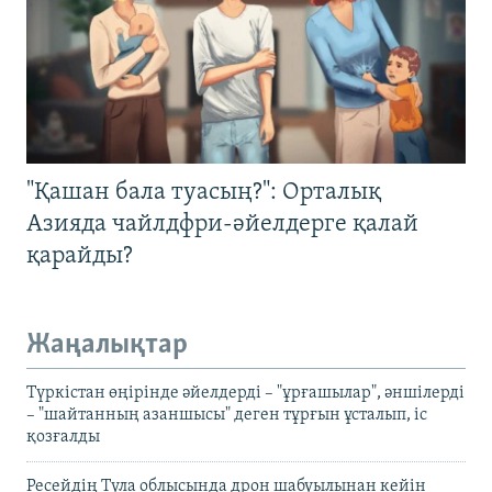
"Қашан бала туасың?": Орталық
Азияда чайлдфри-әйелдерге қалай
қарайды?
Жаңалықтар
Түркістан өңірінде әйелдерді – "ұрғашылар", әншілерді
– "шайтанның азаншысы" деген тұрғын ұсталып, іс
қозғалды
Ресейдің Тула облысында дрон шабуылынан кейін