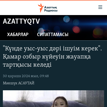
Accessibility
links
Skip
AZATTYQTV
to
ЖАҢАЛЫҚТАР
main
САЯСАТ
ХАБАРЛАР
СИПАТТАМАСЫ
content
AZATTYQTV
Skip
"Күнде уыс-уыс дәрі ішуім керек".
to
ҚАҢТАР ОҚИҒАСЫ
main
Қамар озбыр күйеуін жауапқа
АДАМ ҚҰҚЫҚТАРЫ
Navigation
тартқысы келеді
Skip
ӘЛЕУМЕТ
to
30 қараша 2024 жыл, 09:48
ӘЛЕМ
Search
Мәншүк АСАУТАЙ
АРНАЙЫ ЖОБАЛАР
Русский