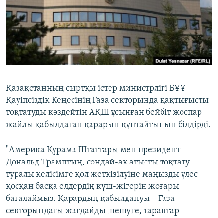
ЖАЗЫЛЫҢЫЗ
Басқа тілдерде
Қазақстанның сыртқы істер министрлігі БҰҰ
Қауіпсіздік Кеңесінің Газа секторында қақтығысты
тоқтатуды көздейтін АҚШ ұсынған бейбіт жоспар
жайлы қабылдаған қарарын құптайтынын білдірді.
"Америка Құрама Штаттары мен президент
Дональд Трамптың, сондай-ақ атысты тоқтату
туралы келісімге қол жеткізілуіне маңызды үлес
қосқан басқа елдердің күш-жігерін жоғары
бағалаймыз. Қарардың қабылдануы – Газа
секторындағы жағдайды шешуге, тараптар