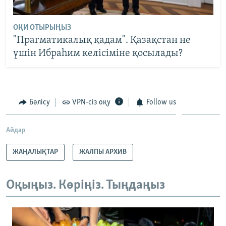
ОҚИ ОТЫРЫҢЫЗ
"Прагматикалық қадам". Қазақстан не
үшін Ибраһим келісіміне қосылады?
Бөлісу
VPN-сіз оқу
Follow us
Айдар
ЖАҢАЛЫҚТАР
ЖАЛПЫ АРХИВ
Оқыңыз. Көріңіз. Тыңдаңыз