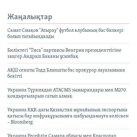
Жаңалықтар
Самат Смақов "Атырау" футбол клубының бас бапкері
болып тағайындалды
Биліктегі "Тиса" партиясы Венгрия президенттігіне
заңгер Андраш Баканы ұсынбақ
АҚШ сенаты Тодд Бланшты бас прокурор лауазымына
бекітті
Украина Түркиядан ATACMS зымырандары мен M270
қондырғыларын сатып алмақ
Украина КҚК-дағы Қазақстан мұнайының экспортына
қатысы бар инфрақұрылымға шабуылдамауға келіскен
– Bloomberg
Украина Ресейдің Самара облысы мен Краснодар