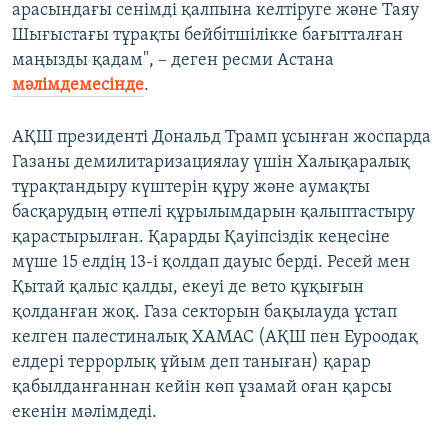
арасындағы сенімді қалпына келтіруге және Таяу
Шығыстағы тұрақты бейбітшілікке бағытталған
маңызды қадам", – деген ресми Астана
мәлімдемесінде
.
АҚШ президенті Дональд Трамп ұсынған жоспарда
Газаны демилитаризациялау үшін Халықаралық
тұрақтандыру күштерін құру және аумақты
басқарудың өтпелі құрылымдарын қалыптастыру
қарастырылған. Қарарды Қауіпсіздік кеңесіне
мүше 15 елдің 13-і қолдап дауыс берді. Ресей мен
Қытай қалыс қалды, екеуі де вето құқығын
қолданған жоқ. Газа секторын бақылауда ұстап
келген палестиналық ХАМАС (АҚШ пен Еуроодақ
елдері террорлық ұйым деп таныған) қарар
қабылданғаннан кейін көп ұзамай оған қарсы
екенін мәлімдеді.