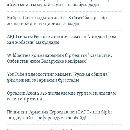
аймағындағы мұнай зауытына шабуылдады
Қайрат Сатыбалдыға тиесілі "Байсат" базары бір
жылдан кейін аукционда сатылды
АҚШ сенаты Ресейге санкция салатын "Линдси Грэм
заң жобасын" мақұлдады
Wildberries қоймаларының бір бөлігін "Қазақстан,
Өзбекстан және Беларуське көшірмек"
YouTube видеохостинг қызметі "Русская община"
ұйымының екі арнасын бұғаттады
Орталық Азия 2025 жылы әлемде туризм ең жылдам
өскен өңір атанды
Пашинян: Армения Еуроодақ пен ЕАЭО-ның бірін
таңдау жайлы референдум өткізбейді