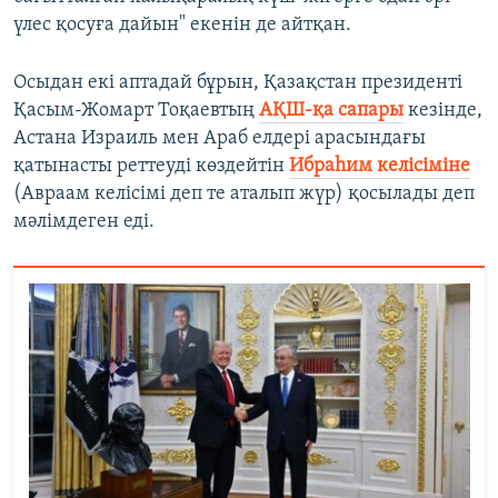
үлес қосуға дайын" екенін де айтқан.
Осыдан екі аптадай бұрын, Қазақстан президенті
Қасым-Жомарт Тоқаевтың
АҚШ-қа сапары
кезінде,
Астана Израиль мен Араб елдері арасындағы
қатынасты реттеуді көздейтін
Ибраһим келісіміне
(Авраам келісімі деп те аталып жүр) қосылады деп
мәлімдеген еді.