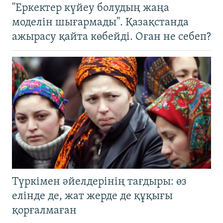
"Еркектер күйеу болудың жаңа
моделін шығармады". Қазақстанда
ажырасу қайта көбейді. Оған не себеп?
Түркімен әйелдерінің тағдыры: өз
елінде де, жат жерде де құқығы
қорғалмаған