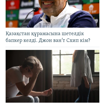
Қазақстан құрамасына шетелдік
бапкер келді. Джон ван’т Схип кім?