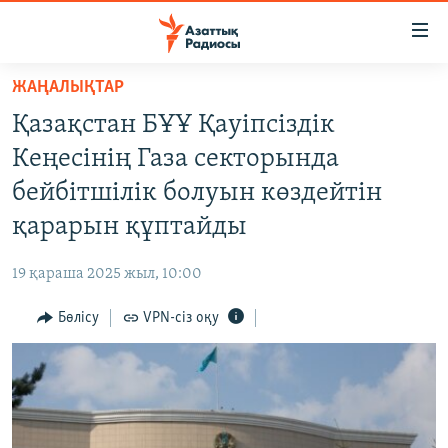
Accessibility
links
Skip
ЖАҢАЛЫҚТАР
to
ЖАҢАЛЫҚТАР
Қазақстан БҰҰ Қауіпсіздік
main
САЯСАТ
content
Кеңесінің Газа секторында
AZATTYQTV
Skip
бейбітшілік болуын көздейтін
to
ҚАҢТАР ОҚИҒАСЫ
қарарын құптайды
main
АДАМ ҚҰҚЫҚТАРЫ
Navigation
19 қараша 2025 жыл, 10:00
Skip
ӘЛЕУМЕТ
to
Бөлісу
VPN-сіз оқу
ӘЛЕМ
Search
АРНАЙЫ ЖОБАЛАР
Русский