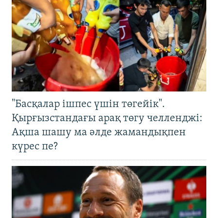
"Басқалар ішпес үшін төгейік".
Қырғызстандағы арақ төгу челленджі:
Ақша шашу ма әлде жамандықпен
күрес пе?