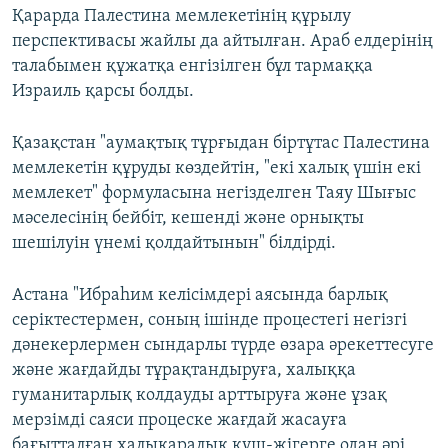
Қарарда Палестина мемлекетінің құрылу
перспективасы жайлы да айтылған. Араб елдерінің
талабымен құжатқа енгізілген бұл тармаққа
Израиль қарсы болды.
Қазақстан "аумақтық тұрғыдан біртұтас Палестина
мемлекетін құруды көздейтін, "екі халық үшін екі
мемлекет" формуласына негізделген Таяу Шығыс
мәселесінің бейбіт, кешенді және орнықты
шешілуін үнемі қолдайтынын" білдірді.
Астана "Ибраһим келісімдері аясында барлық
серіктестермен, соның ішінде процестегі негізгі
дәнекерлермен сындарлы түрде өзара әрекеттесуге
және жағдайды тұрақтандыруға, халыққа
гуманитарлық колдауды арттыруға және ұзақ
мерзімді саяси процеске жағдай жасауға
бағытталған халықаралық күш-жігерге одан әрі