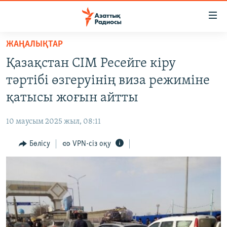
Accessibility
links
Skip
ЖАҢАЛЫҚТАР
to
ЖАҢАЛЫҚТАР
Қазақстан СІМ Ресейге кіру
main
САЯСАТ
content
тәртібі өзгеруінің виза режиміне
AZATTYQTV
Skip
қатысы жоғын айтты
to
ҚАҢТАР ОҚИҒАСЫ
main
10 маусым 2025 жыл, 08:11
АДАМ ҚҰҚЫҚТАРЫ
Navigation
Skip
Бөлісу
VPN-сіз оқу
ӘЛЕУМЕТ
to
ӘЛЕМ
Search
АРНАЙЫ ЖОБАЛАР
Русский