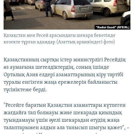
ЖАЗЫЛЫҢЫЗ
Басқа тілдерде
Қазақстан мен Ресей арасындағы шекара бекетінде
кезекте тұрған адамдар (Азаттық архивіндегі фото)
Қазақстанның сыртқы істер министрлігі Ресейдің
өз аумағына шетелдіктердің, соның ішінде
Орталық Азия елдері азаматтарының кіру тәртібі
туралы енгізген жаңа ережелерін байланысты
түсініктеме берді.
"Ресейге баратын Қазақстан азаматтары күтпеген
жағдайға тап болмауы және шекарада қиындық
туындамауы үшін әуелі шекарадан өтудің жаңа
талаптарымен алдын ала танысып шығуы қажет", –