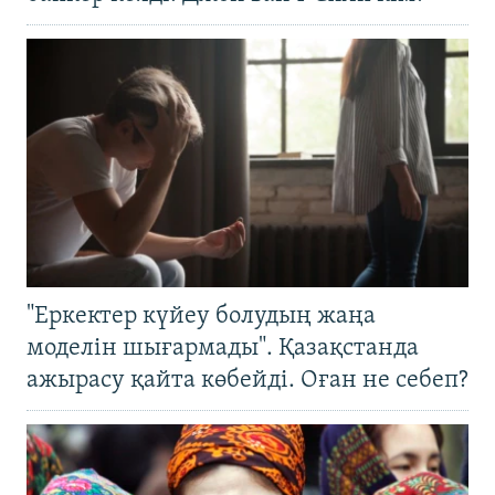
"Еркектер күйеу болудың жаңа
моделін шығармады". Қазақстанда
ажырасу қайта көбейді. Оған не себеп?