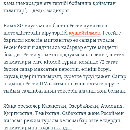
қана шекарадан өту тәртібі бойынша қойылған
талаптар", – деді Смадияров.
Биыл 30 маусымнан бастап Ресей аумағына
шетелдіктердің кіру тәртібі
күшейтілмек
. Ресейге
барғысы келетін мигранттар өз сапары туралы
Ресей билігін алдын ала хабардар етуге міндетті
болады. Ресей үкіметінің қаулысына сәйкес, шетел
азаматтары елге кірмей тұрып, кемінде 72 сағат
бұрын сапар мақсатын көрсетіп, өтініш беруі,
саусақ іздерін тапсырып, суретке түсуі қажет. Сапар
алдында Ресей ІІМ сайтынан өзіне ол елге кіруге
тыйым салынбағанын тексеріп алғаны жөн болмақ.
Жаңа ережелер Қазақстан, Әзербайжан, Армения,
Қырғызстан, Тәжікстан, Өзбекстан және Ресеймен
визасыз режим туралы келісімі бар өзге елдердің
азаматтарына қолданылады.