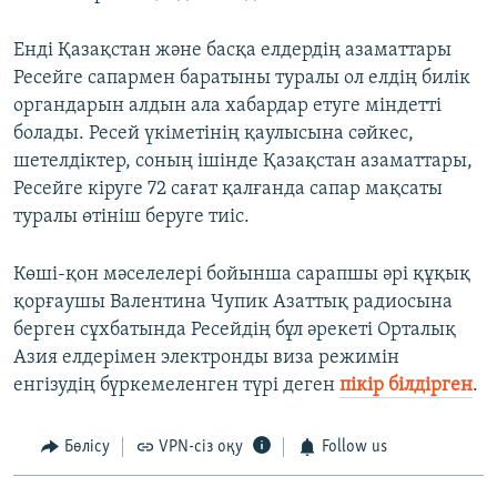
Енді Қазақстан және басқа елдердің азаматтары
Ресейге сапармен баратыны туралы ол елдің билік
органдарын алдын ала хабардар етуге міндетті
болады. Ресей үкіметінің қаулысына сәйкес,
шетелдіктер, соның ішінде Қазақстан азаматтары,
Ресейге кіруге 72 сағат қалғанда сапар мақсаты
туралы өтініш беруге тиіс.
Көші-қон мәселелері бойынша сарапшы әрі құқық
қорғаушы Валентина Чупик Азаттық радиосына
берген сұхбатында Ресейдің бұл әрекеті Орталық
Азия елдерімен электронды виза режимін
енгізудің бүркемеленген түрі деген
пікір білдірген
.
Бөлісу
VPN-сіз оқу
Follow us