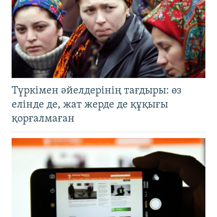
Түркімен әйелдерінің тағдыры: өз
елінде де, жат жерде де құқығы
қорғалмаған