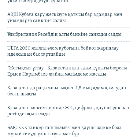
үкімін жеңілдетуді сұраған
АҚШ Кубаға қару жеткізуге қатысы бар адамдар мен
ұйымдарға санкция салды
Ұлыбритания Ресейдің алты банкіне санкция салды
UEFA 2030 жылғы әлем кубогына бойкот жариялау
идеясынан бас тартпайды
"Жосықсыз ұстау". Қазақстанның адам құқығы бюросы
Ермек Нарымбаев жайлы мәлімдеме жасады
Қазақстанда рақымшылықпен 1,5 мың адам қамаудан
босап шықты
Қазақстан мектептерінде ЖИ, цифрлық қауіпсіздік пән
ретінде оқытылады
БАҚ: КҚК танкер тапшылығы мен қауіпсіздікке бола
мұнай тиеуді үзіп-созуға мәжбүр