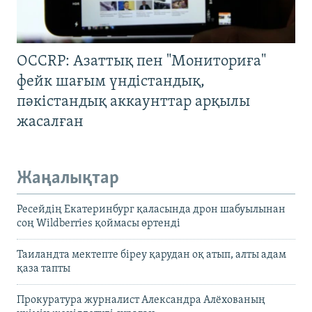
OCCRP: Азаттық пен "Мониториға"
фейк шағым үндістандық,
пәкістандық аккаунттар арқылы
жасалған
Жаңалықтар
Ресейдің Екатеринбург қаласында дрон шабуылынан
соң Wildberries қоймасы өртенді
Таиландта мектепте біреу қарудан оқ атып, алты адам
қаза тапты
Прокуратура журналист Александра Алёхованың