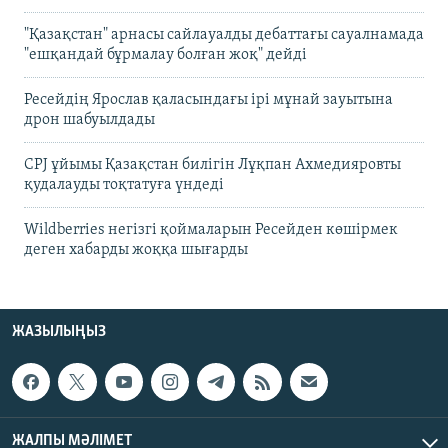
"Қазақстан" арнасы сайлауалды дебаттағы сауалнамада
"ешқандай бұрмалау болған жоқ" дейді
Ресейдің Ярослав қаласындағы ірі мұнай зауытына
дрон шабуылдады
CPJ ұйымы Қазақстан билігін Лұқпан Ахмедияровты
қудалауды тоқтатуға үндеді
Wildberries негізгі қоймаларын Ресейден көшірмек
деген хабарды жоққа шығарды
ЖАЗЫЛЫҢЫЗ
ЖАЛПЫ МӘЛІМЕТ