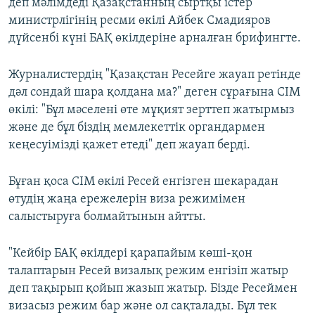
деп мәлімдеді Қазақстанның сыртқы істер
министрлігінің ресми өкілі Айбек Смадияров
дүйсенбі күні БАҚ өкілдеріне арналған брифингте.
Журналистердің "Қазақстан Ресейге жауап ретінде
дәл сондай шара қолдана ма?" деген сұрағына СІМ
өкілі: "Бұл мәселені өте мұқият зерттеп жатырмыз
және де бұл біздің мемлекеттік органдармен
кеңесуімізді қажет етеді" деп жауап берді.
Бұған қоса СІМ өкілі Ресей енгізген шекарадан
өтудің жаңа ережелерін виза режимімен
салыстыруға болмайтынын айтты.
"Кейбір БАҚ өкілдері қарапайым көші-қон
талаптарын Ресей визалық режим енгізіп жатыр
деп тақырып қойып жазып жатыр. Бізде Ресеймен
визасыз режим бар және ол сақталады. Бұл тек