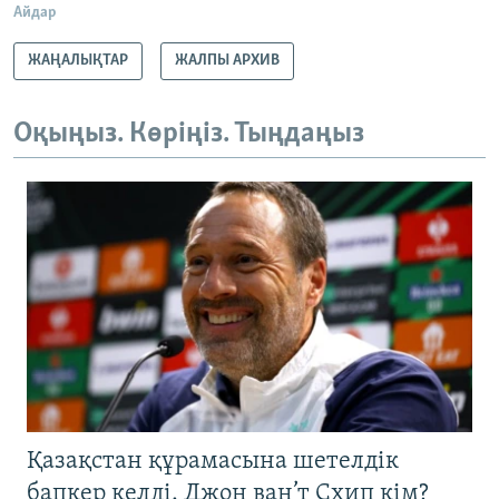
Айдар
ЖАҢАЛЫҚТАР
ЖАЛПЫ АРХИВ
Оқыңыз. Көріңіз. Тыңдаңыз
Қазақстан құрамасына шетелдік
бапкер келді. Джон ван’т Схип кім?