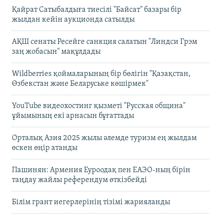
Қайрат Сатыбалдыға тиесілі "Байсат" базары бір
жылдан кейін аукционда сатылды
АҚШ сенаты Ресейге санкция салатын "Линдси Грэм
заң жобасын" мақұлдады
Wildberries қоймаларының бір бөлігін "Қазақстан,
Өзбекстан және Беларуське көшірмек"
YouTube видеохостинг қызметі "Русская община"
ұйымының екі арнасын бұғаттады
Орталық Азия 2025 жылы әлемде туризм ең жылдам
өскен өңір атанды
Пашинян: Армения Еуроодақ пен ЕАЭО-ның бірін
таңдау жайлы референдум өткізбейді
Білім грант иегерлерінің тізімі жарияланды