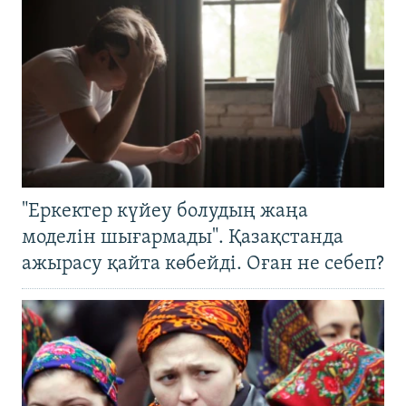
"Еркектер күйеу болудың жаңа
моделін шығармады". Қазақстанда
ажырасу қайта көбейді. Оған не себеп?