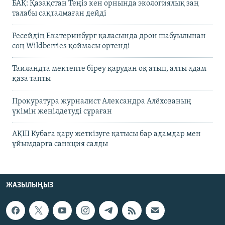
БАҚ: Қазақстан Теңіз кен орнында экологиялық заң
талабы сақталмаған дейді
Ресейдің Екатеринбург қаласында дрон шабуылынан
соң Wildberries қоймасы өртенді
Таиландта мектепте біреу қарудан оқ атып, алты адам
қаза тапты
Прокуратура журналист Александра Алёхованың
үкімін жеңілдетуді сұраған
АҚШ Кубаға қару жеткізуге қатысы бар адамдар мен
ұйымдарға санкция салды
ЖАЗЫЛЫҢЫЗ