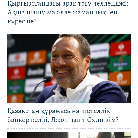
Қырғызстандағы арақ төгу челленджі:
Ақша шашу ма әлде жамандықпен
күрес пе?
Қазақстан құрамасына шетелдік
бапкер келді. Джон ван’т Схип кім?