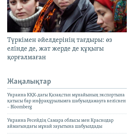
Түркімен әйелдерінің тағдыры: өз
елінде де, жат жерде де құқығы
қорғалмаған
Жаңалықтар
Украина КҚК-дағы Қазақстан мұнайының экспортына
қатысы бар инфрақұрылымға шабуылдамауға келіскен
– Bloomberg
Украина Ресейдің Самара облысы мен Краснодар
аймағындағы мұнай зауытына шабуылдады