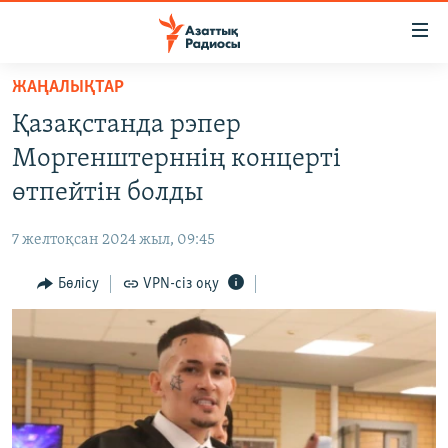
Accessibility
links
Skip
ЖАҢАЛЫҚТАР
to
ЖАҢАЛЫҚТАР
Қазақстанда рэпер
main
САЯСАТ
content
Моргенштерннің концерті
AZATTYQTV
Skip
өтпейтін болды
to
ҚАҢТАР ОҚИҒАСЫ
main
7 желтоқсан 2024 жыл, 09:45
АДАМ ҚҰҚЫҚТАРЫ
Navigation
Skip
Бөлісу
VPN-сіз оқу
ӘЛЕУМЕТ
to
ӘЛЕМ
Search
АРНАЙЫ ЖОБАЛАР
Русский