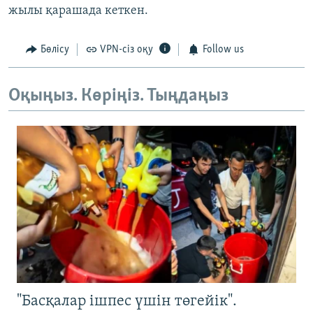
жылы қарашада кеткен.
Бөлісу
VPN-сіз оқу
Follow us
Оқыңыз. Көріңіз. Тыңдаңыз
"Басқалар ішпес үшін төгейік".