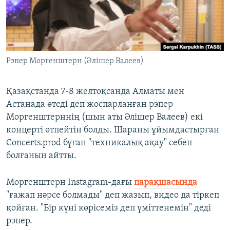
ЖАЗЫЛЫҢЫЗ
Басқа тілдерде
Рэпер Моргенштерн (Әлішер Валеев)
Қазақстанда 7-8 желтоқсанда Алматы мен
Астанада өтеді деп жоспарланған рэпер
Моргенштерннің (шын аты Әлішер Валеев) екі
концерті өтпейтін болды. Шараны ұйымдастырған
Concerts.prod бұған "техникалық ақау" себеп
болғанын айтты.
Моргенштерн Instagram-дағы
парақшасында
"ғажап нәрсе болмады" деп жазып, видео да тіркеп
қойған. "Бір күні көрісеміз деп үміттенемін" деді
рэпер.