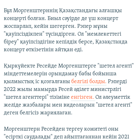
Бұл Моргенштерннің Қазақстандағы алғашқы
концерті болған. Биыл сәуірде де үш концерт
жоспарлап, кейін шегерген. Рэпер мұны
"қауіпсіздікпен" түсіндірген. Ол "мемлекеттегі
біреу" қауіпсіздігіне кепілдік берсе, Қазақстанда
концерт өткізетінін айтқан еді.
Қыркүйекте Ресейде Моргенштерге "шетел агенті"
міндеттемелерін орындамау бабы бойынша
қылмыстық іс қозғалғаны
белгілі болды.
Рэперді
2022 жылы мамырда Ресей әділет министрлігі
"шетел агенттері" тізіміне
енгізген.
Ол әлеуметтік
желіде жазбалары мен видеоларын "шетел агенті"
деген белгісіз жариялаған.
Моргенштерн Ресейден тергеу комитеті оны
"есірткі саудалады" деп айыптағаннан кейін 2021