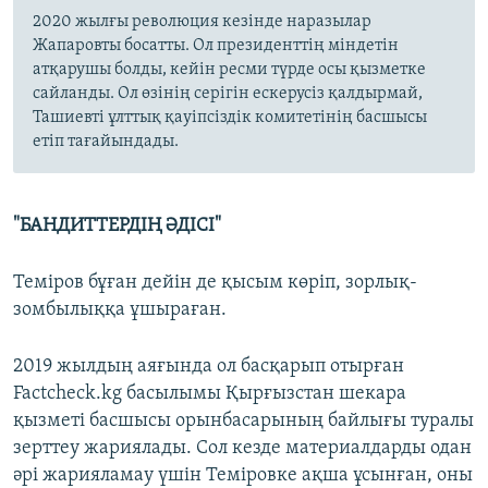
2020 жылғы революция кезінде наразылар
Жапаровты босатты. Ол президенттің міндетін
атқарушы болды, кейін ресми түрде осы қызметке
сайланды. Ол өзінің серігін ескерусіз қалдырмай,
Ташиевті ұлттық қауіпсіздік комитетінің басшысы
етіп тағайындады.
"БАНДИТТЕРДІҢ ӘДІСІ"
Теміров бұған дейін де қысым көріп, зорлық-
зомбылыққа ұшыраған.
2019 жылдың аяғында ол басқарып отырған
Factcheck.kg басылымы Қырғызстан шекара
қызметі басшысы орынбасарының байлығы туралы
зерттеу жариялады. Сол кезде материалдарды одан
әрі жарияламау үшін Теміровке ақша ұсынған, оны