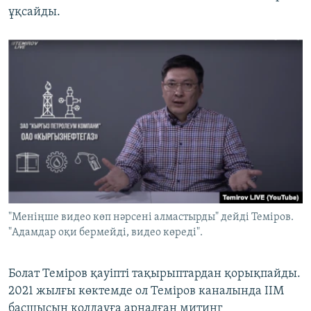
ұқсайды.
"Меніңше видео көп нәрсені алмастырды" дейді Теміров.
"Адамдар оқи бермейді, видео көреді".
Болат Теміров қауіпті тақырыптардан қорықпайды.
2021 жылғы көктемде ол Теміров каналында ІІМ
басшысын қолдауға арналған митинг