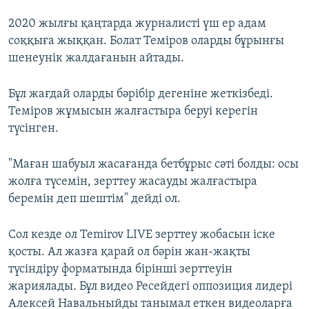
2020 жылғы қаңтарда журналисті үш ер адам
соққыға жыққан. Болат Теміров оларды бұрынғы
шенеунік жалдағанын айтады.
Бұл жағдай оларды бәрібір дегеніне жеткізбеді.
Теміров жұмысын жалғастыра беруі керегін
түсінген.
"Маған шабуыл жасағанда бетбұрыс сәті болды: осы
жолға түсемін, зерттеу жасауды жалғастыра
беремін деп шештім" дейді ол.
Сол кезде ол Temirov LIVE зерттеу жобасын іске
қосты. Ал жазға қарай ол бәрін жан-жақты
түсіндіру форматында бірінші зерттеуін
жариялады. Бұл видео Ресейдегі оппозиция лидері
Алексей Навальныйды танымал еткен видеоларға