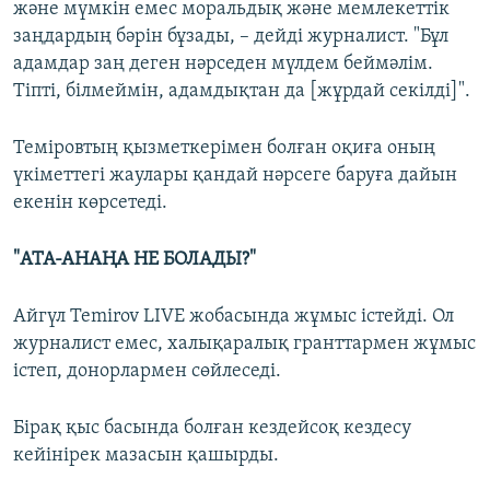
және мүмкін емес моральдық және мемлекеттік
заңдардың бәрін бұзады, – дейді журналист. "Бұл
адамдар заң деген нәрседен мүлдем беймәлім.
Тіпті, білмеймін, адамдықтан да [жұрдай секілді]".
Теміровтың қызметкерімен болған оқиға оның
үкіметтегі жаулары қандай нәрсеге баруға дайын
екенін көрсетеді.
"АТА-АНАҢА НЕ БОЛАДЫ?"
Айгүл Temirov LIVE жобасында жұмыс істейді. Ол
журналист емес, халықаралық гранттармен жұмыс
істеп, донорлармен сөйлеседі.
Бірақ қыс басында болған кездейсоқ кездесу
кейінірек мазасын қашырды.