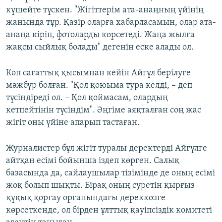
күшейте түскен. "Жігіттерім ата-анаңның үйінің
жанында тұр. Қазір оларға хабарласамын, олар ата-
анаңа кіріп, фотоларды көрсетеді. Жаңа жылға
жақсы сыйлық болады" дегенін еске алады ол.
Көп сағаттық қысымнан кейін Айгүл берілуге
мәжбүр болған. "Қол қоюыма тура келді, – деп
түсіндіреді ол. – Қол қоймасам, олардың
кетпейтінін түсіндім". Әңгіме аяқталған соң жас
жігіт оны үйіне апарып тастаған.
Журналистер бұл жігіт туралы деректерді Айгүлге
айтқан есімі бойынша іздеп көрген. Салық
базасында да, сайлаушылар тізімінде де оның есімі
жоқ болып шықты. Бірақ оның суретін қырғыз
құқық қорғау органындағы дереккөзге
көрсеткенде, ол бірден ұлттық қауіпсіздік комитеті