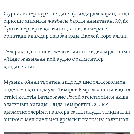
Журналистер құрылғыдағы файлдарды қарап, онда
бірнеше аптаның жазбасы барын анықтаған. Жүйе
бұлтты серверге қосылған, яғни, камераны
орнатқан адамдар жазбаларды тікелей көре алған.
Теміровтің сөзінше, желіге салған видеоларда оның
үйінде жазылған кей аудио фрагменттер
қолданылған.
Музыка ойнап тұратын видеода цифрлық жолмен
өңделген қатал дауыс Теміров Қырғызстанға ықпал
еткісі келетін Батыс және Ресей агенттерінен ақша
алатынын айтады. Онда Теміровтің OCCRP
қызметкерлерімен камера сатып алуды талқылаған
әңгімесі мен әйелімен ұрсысып жатқаны салынған.