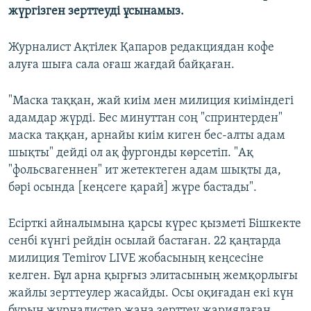
жүргізген зерттеуді ұсынамыз.
Журналист Ақтілек Қапаров редакциядан кофе
алуға шыға сала оғаш жағдай байқаған.
"Маска таққан, жай киім мен милиция киіміндегі
адамдар жүрді. Бес минуттан соң "спринтерден"
маска таққан, арнайы киім киген бес-алты адам
шықты" дейді ол ақ фургонды көрсетіп. "Ақ
"фольсвагеннен" ит жетектеген адам шықты да,
бәрі осында [кеңсеге қарай] жүре бастады".
Есірткі айналымына қарсы күрес қызметі Бішкекте
сенбі күнгі рейдін осылай бастаған. 22 қаңтарда
милиция Temirov LIVE жобасының кеңсесіне
келген. Бұл арна қырғыз элитасының жемқорлығы
жайлы зерттеулер жасайды. Осы оқиғадан екі күн
бұрын журналистер жаңа зерттеу жариялаған.