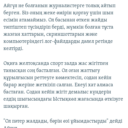
Айгүл не болғанын журналистерге толық айтып
берген. Біз оның жеке өмірін қорғау үшін шын
есімін атамаймыз. Ол басынан өткен жайды
тәптіштеп түсіндіріп берді, мүмкін болған тұста
жазған хаттарын, скриншоттарын және
компьютеріндегі лог-файлдарды дәлел ретінде
келтірді.
Оқиға желтоқсанда спорт залда жас жігітпен
танысқан соң басталған. Ол оған жаттығу
құрылғысын реттеуге көмектесіп, содан кейін
барар жеріне жеткізіп салған. Екеуі хат алмаса
бастаған. Содан кейін жігіт демалыс күндерін
елдің шығысындағы Ыстықкөл жағасында өткізуге
шақырған.
"Ол пәтер жалдады, бәрін өзі ұйымдастырды" дейді