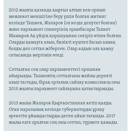
2012 жылғы қазанда қырғыз алтын кен орнын
мемлекет меншігіне беру үшін болған митинг
кезінде Ташиев, Жапаров (ол кезде депутат болған)
және парламент спикерінің орынбасары Талант
Мамыров Ақ үйдің қоршауынан секіріп өтпек болған.
Оларды қамауға алып, билікті күштеп басып алмақ
болды деп соттап жіберген. Олар алдын ала қамау
сатысында мерзімін өтеді.
Сотталған соң олар парламенттегі орнынан
айырылды. Ташиевтің сотталғаны жайлы деректі
алып тастады, бірақ орталық сайлау комиссиясы оны
2015 жылғы парламент сайлауына қатыстырмады.
2013 жылы Жапаров Қырғызстаннан кетіп қалды.
Оған наразылық кезінде губернаторды ұрлау
әрекетін ұйымдастырды деген айып тағылды. 2017
жылы елге оралған соң оны соттап, түрмеге қамады.