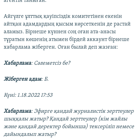
агентін таныған.
Айгүлге ұлттық қауіпсіздік комитетінен екенін
айтқан адамдардың қысым көрсеткенін де растай
аламыз. Бірнеше күннен соң оған ата-анасы
тұратын көшенің атымен бірдей аккаунт бірнеше
хабарлама жіберген. Оған былай деп жазған:
Хабарлама
: Сәлеметсіз бе?
Жіберген адам
: Б.
Күні: 1.18.2022 17:53
Хабарлама
: Эфирге қандай журналистік зерттеулер
шыққалы жатыр? Қандай зерттеулер (кім жайлы
және қандай деректер бойынша) тексеріліп немесе
дайындалып жатыр?