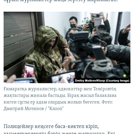
Ғимаратқа журналистер, адвокаттар мен Теміровтің
жақтастары жинала бастады. Бірақ жасыл балаклава
киген сұсты ер адам олардың жолын бөгеген. Фото:
Дмитрий Мотинов / "Клооп"
Полицейлер кеңсеге баса-көктеп кіріп,