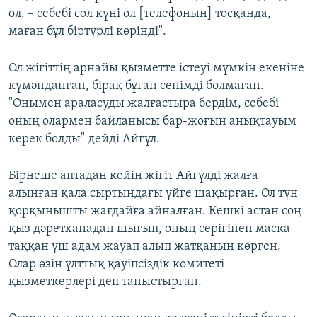
ол. – себебі сол күні ол [телефонын] тосқанда,
маған бұл біртүрлі көрінді".
Ол жігіттің арнайы қызметте істеуі мүмкін екеніне
күмәнданған, бірақ бұған сенімді болмаған.
"Онымен араласуды жалғастыра бердім, себебі
оның олармен байланысы бар-жоғын анықтауым
керек болды" дейді Айгүл.
Бірнеше аптадан кейін жігіт Айгүлді жалға
алынған қала сыртындағы үйге шақырған. Ол түн
қорқынышты жағдайға айналған. Кешкі астан соң
қыз дәретханадан шығып, оның серігінен маска
таққан үш адам жауап алып жатқанын көрген.
Олар өзін ұлттық қауіпсіздік комитеті
қызметкерлері деп таныстырған.