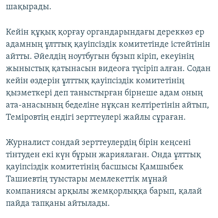
шақырады.
Кейін құқық қорғау органдарындағы дереккөз ер
адамның ұлттық қауіпсіздік комитетінде істейтінін
айтты. Әйелдің ноутбугын бұзып кіріп, екеуінің
жыныстық қатынасын видеоға түсіріп алған. Содан
кейін өздерін ұлттық қауіпсіздік комитетінің
қызметкері деп таныстырған бірнеше адам оның
ата-анасының беделіне нұқсан келтіретінін айтып,
Теміровтің ендігі зерттеулері жайлы сұраған.
Журналист сондай зерттеулердің бірін кеңсені
тінтуден екі күн бұрын жариялаған. Онда ұлттық
қауіпсіздік комитетінің басшысы Қамшыбек
Ташиевтің туыстары мемлекеттік мұнай
компаниясы арқылы жемқорлыққа барып, қалай
пайда тапқаны айтылады.