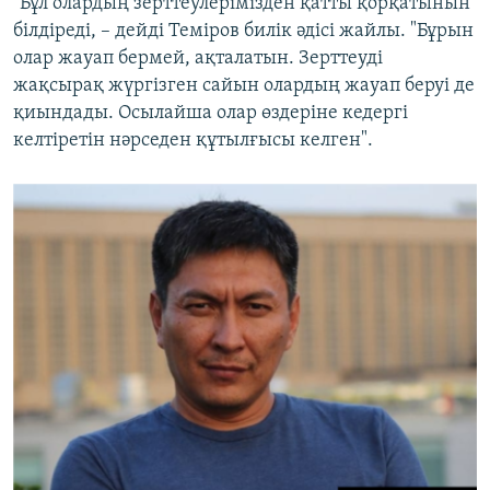
"Бұл олардың зерттеулерімізден қатты қорқатынын
білдіреді, – дейді Теміров билік әдісі жайлы. "Бұрын
олар жауап бермей, ақталатын. Зерттеуді
жақсырақ жүргізген сайын олардың жауап беруі де
қиындады. Осылайша олар өздеріне кедергі
келтіретін нәрседен құтылғысы келген".