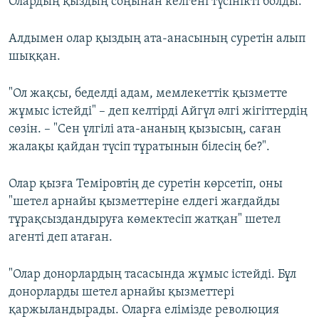
Олардың қыздың соңынан келгені түсінікті болды.
Алдымен олар қыздың ата-анасының суретін алып
шыққан.
"Ол жақсы, беделді адам, мемлекеттік қызметте
жұмыс істейді" – деп келтірді Айгүл әлгі жігіттердің
сөзін. – "Сен үлгілі ата-ананың қызысың, саған
жалақы қайдан түсіп тұратынын білесің бе?".
Олар қызға Теміровтің де суретін көрсетіп, оны
"шетел арнайы қызметтеріне елдегі жағдайды
тұрақсыздандыруға көмектесіп жатқан" шетел
агенті деп атаған.
"Олар донорлардың тасасында жұмыс істейді. Бұл
донорларды шетел арнайы қызметтері
қаржыландырады. Оларға елімізде революция