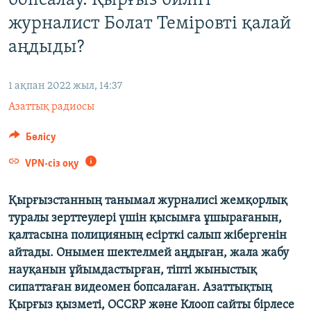
бопсалау. Қырғыз билігі
ЖАЗЫЛЫҢЫЗ
журналист Болат Теміровті қалай
аңдыды?
Басқа тілдерде
1 ақпан 2022 жыл, 14:37
Азаттық радиосы
Бөлісу
VPN-сіз оқу
Қырғызстанның танымал журналисі жемқорлық
туралы зерттеулері үшін қысымға ұшырағанын,
қалтасына полицияның есірткі салып жібергенін
айтады. Онымен шектелмей аңдыған, жала жабу
науқанын ұйымдастырған, тіпті жыныстық
сипаттаған видеомен бопсалаған. Азаттықтың
Қырғыз қызметі, OCCRP және Клооп сайты бірлесе