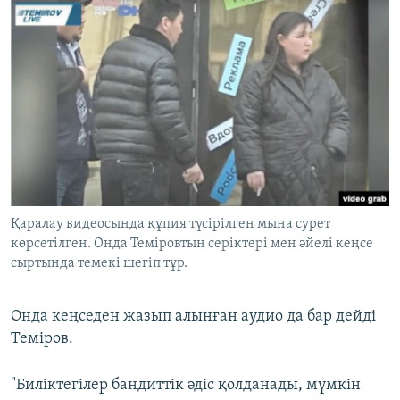
Қаралау видеосында құпия түсірілген мына сурет
көрсетілген. Онда Теміровтың серіктері мен әйелі кеңсе
сыртында темекі шегіп тұр.
Онда кеңседен жазып алынған аудио да бар дейді
Теміров.
"Биліктегілер бандиттік әдіс қолданады, мүмкін