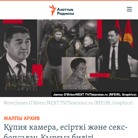
Accessibility
links
Skip
to
ЖАҢАЛЫҚТАР
main
САЯСАТ
content
AZATTYQTV
Skip
to
ҚАҢТАР ОҚИҒАСЫ
main
АДАМ ҚҰҚЫҚТАРЫ
Navigation
Skip
ӘЛЕУМЕТ
to
ӘЛЕМ
Search
Фото:James O'Brien/NEXT TV/Tatarstan.ru (RFE/RL Graphics)
АРНАЙЫ ЖОБАЛАР
ЖАЛПЫ АРХИВ
Құпия камера, есірткі және секс-
Русский