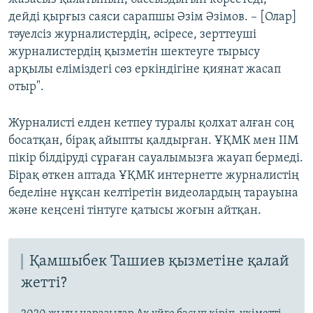
дейді қырғыз саяси сарапшы Әзім Әзімов. – [Олар]
тәуелсіз журналистердің, әсіресе, зерттеуші
журналистердің қызметін шектеуге тырысу
арқылы еліміздегі сөз еркіндігіне қиянат жасап
отыр".
Журналисті елден кетпеу туралы қолхат алған соң
босатқан, бірақ айыпты қалдырған. ҰҚМК мен ІІМ
пікір білдіруді сұраған сауалымызға жауап бермеді.
Бірақ өткен аптада ҰҚМК интернетте журналистің
беделіне нұқсан келтіретін видеолардың тарауына
және кеңсені тінтуге қатысы жоғын айтқан.
Қамшыбек Ташиев қызметіне қалай
жетті?