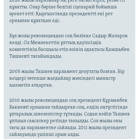
2020 жылы наразылар Ақ үйге басып кіріп, үкіметті
құлатты. Олар бәріне белгілі сценарий бойынша
әрекет етті: Қырғызстанда президентті екі рет
орнынан құлатқан еді.
Бұл жолы революциядан соң билікке Садыр Жапаров
келді. Ол Мемлекеттік ұлттық қауіпсіздік
комитетінің басшысы етіп өзінің одақтасы Қамшыбек
Тәшиевті тағайындады.
2005 жылы Ташиев парламент депутаты болған. Бір
кездері төтенше жағдайлар жөніндегі министр
қызметін атқарған.
2010 жылы революциядан соң президент Құрманбек
Бакиевті орнынан тайдырған соң, елдің оңтүстігінде
ұлтаралық шиеленістер тұтанды. Содан кейін Ташиев
ұлтшыл саясаткер ретінде танылды. Сол жылы оны
тағы да парламентке сайлады. 2011 жылы президент
сайлауында үшінші орын алды.