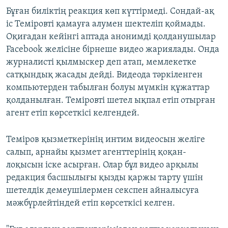
Бұған биліктің реакция көп күттірмеді. Сондай-ақ
іс Теміровті қамауға алумен шектеліп қоймады.
Оқиғадан кейінгі аптада анонимді қолданушылар
Facebook желісіне бірнеше видео жариялады. Онда
журналисті қылмыскер деп атап, мемлекетке
сатқындық жасады дейді. Видеода тәркіленген
компьютерден табылған болуы мүмкін құжаттар
қолданылған. Теміровті шетел ықпал етіп отырған
агент етіп көрсеткісі келгендей.
Теміров қызметкерінің интим видеосын желіге
салып, арнайы қызмет агенттерінің қоқан-
лоқысын іске асырған. Олар бұл видео арқылы
редакция басшылығы қызды қаржы тарту үшін
шетелдік демеушілермен секспен айналысуға
мәжбүрлейтіндей етіп көрсеткісі келген.