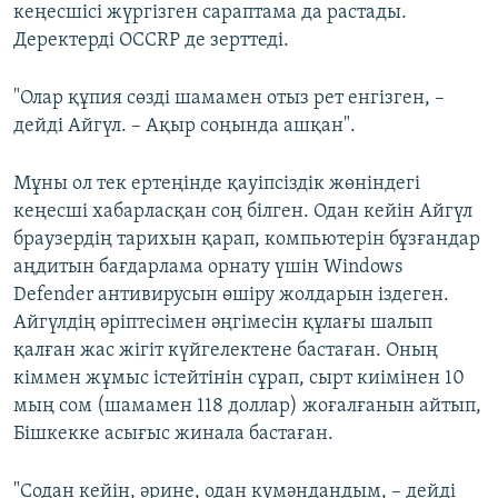
кеңесшісі жүргізген сараптама да растады.
Деректерді OCCRP де зерттеді.
"Олар құпия сөзді шамамен отыз рет енгізген, –
дейді Айгүл. – Ақыр соңында ашқан".
Мұны ол тек ертеңінде қауіпсіздік жөніндегі
кеңесші хабарласқан соң білген. Одан кейін Айгүл
браузердің тарихын қарап, компьютерін бұзғандар
аңдитын бағдарлама орнату үшін Windows
Defender антивирусын өшіру жолдарын іздеген.
Айгүлдің әріптесімен әңгімесін құлағы шалып
қалған жас жігіт күйгелектене бастаған. Оның
кіммен жұмыс істейтінін сұрап, сырт киімінен 10
мың сом (шамамен 118 доллар) жоғалғанын айтып,
Бішкекке асығыс жинала бастаған.
"Содан кейін, әрине, одан күмәндандым, – дейді