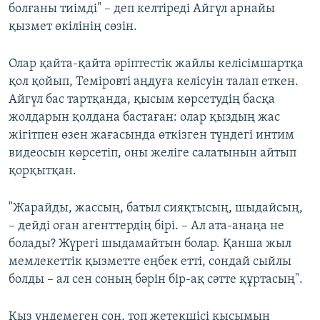
болғаны тиімді" – деп келтіреді Айгүл арнайы
қызмет өкілінің сөзін.
Олар қайта-қайта әріптестік жайлы келісімшартқа
қол қойып, Теміровті аңдуға келісуін талап еткен.
Айгүл бас тартқанда, қысым көрсетудің басқа
жолдарын қолдана бастаған: олар қыздың жас
жігітпен өзен жағасында өткізген түндегі интим
видеосын көрсетіп, оны желіге салатынын айтып
қорқытқан.
"Жарайды, жассың, батыл сияқтысың, шыдайсың,
– дейді оған агенттердің бірі. – Ал ата-анаңа не
болады? Жүрегі шыдамайтын болар. Қанша жыл
мемлекеттік қызметте еңбек етті, сондай сыйлы
болды – ал сен соның бәрін бір-ақ сәтте құртасың".
Қыз үндемеген соң, топ жетекшісі қысымын