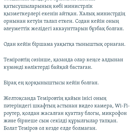
қатысушыларының көбі министрлік
қызметкерлері екенін айтқан. Халық министрдің
орнынан кетуін талап еткен. Содан кейін оның
әлеуметтік желідегі аккаунттарын бұзбақ болған.
Одан кейін біршама уақытқа тыныштық орнаған.
Теміровтің сөзінше, қазанда олар кеңсе алдынан
күмәнді көліктерді байқай бастаған.
Бірақ ең қорқыныштысы кейін болған.
Желтоқсанда Теміровтің қайын інісі оның
пәтеріндегі шкафтың астынан видео камера, Wi-Fi-
роутер, қолдан жасалған қуаттау блогы, микрофон
және бірнеше сым секілді құрылғылар тапқан.
Болат Теміров ол кезде елде болмаған.