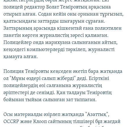
қызметкерлердің бәрін жерге жатқызған. Екі
полицей редактор Болат Теміровтың арқасына
отырып алған. Содан кейін оны орнынан тұрғызып,
қалтасындағы заттарды шығаруын сұраған.
Заттарының арасында кішкентай ғана полиэтилен
пакетін көрген журналистің зәресі қалмаған.
Полицейлер онда марихуана салынғанын айтып,
кеңседегі компьютерлерді тәркілеп, журналисті
қамауға алған.
Полиция Теміровты кеңседен әкетіп бара жатқанда
ол "Мұны өздері салып жіберді" деді. Есірткіні
полицейлердің өзі салғанына журналистің
әріптестері де сенімді. Қан талдауы Теміровтің
бойынан тыйым салынған зат таппаған.
Осы материалды әзірлеп жатқанда "Азаттық",
OCCRP және Клооп сайтының тілшілері бұл жағдай