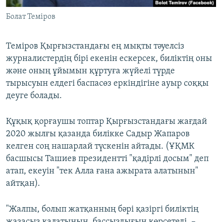
Болат Теміров
Теміров Қырғызстандағы ең мықты тәуелсіз
журналистердің бірі екенін ескерсек, биліктің оны
және оның ұйымын құртуға жүйелі түрде
тырысуын елдегі баспасөз еркіндігіне ауыр соққы
деуге болады.
Құқық қорғаушы топтар Қырғызстандағы жағдай
2020 жылғы қазанда билікке Садыр Жапаров
келген соң нашарлай түскенін айтады. (ҰҚМК
басшысы Ташиев президентті "қадірлі досым" деп
атап, екеуін "тек Алла ғана ажырата алатынын"
айтқан).
"Жалпы, болып жатқанның бәрі қазіргі биліктің
жазасыз қалатынын, бассыздығын көрсетеді, –