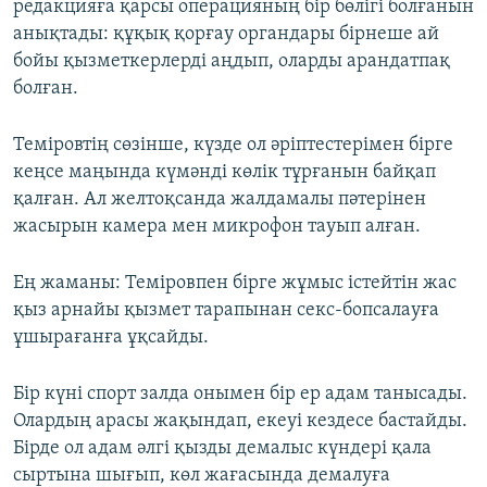
редакцияға қарсы операцияның бір бөлігі болғанын
анықтады: құқық қорғау органдары бірнеше ай
бойы қызметкерлерді аңдып, оларды арандатпақ
болған.
Теміровтің сөзінше, күзде ол әріптестерімен бірге
кеңсе маңында күмәнді көлік тұрғанын байқап
қалған. Ал желтоқсанда жалдамалы пәтерінен
жасырын камера мен микрофон тауып алған.
Ең жаманы: Теміровпен бірге жұмыс істейтін жас
қыз арнайы қызмет тарапынан секс-бопсалауға
ұшырағанға ұқсайды.
Бір күні спорт залда онымен бір ер адам танысады.
Олардың арасы жақындап, екеуі кездесе бастайды.
Бірде ол адам әлгі қызды демалыс күндері қала
сыртына шығып, көл жағасында демалуға