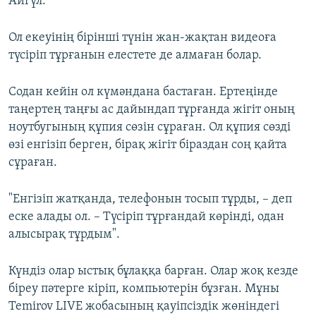
Айгүл.
Ол екеуінің бірінші түнін жан-жақтан видеоға
түсіріп тұрғанын елестете де алмаған болар.
Содан кейін ол күмәндана бастаған. Ертеңінде
таңертең таңғы ас дайындап тұрғанда жігіт оның
ноутбугының құпия сөзін сұраған. Ол құпия сөзді
өзі енгізіп берген, бірақ жігіт біраздан соң қайта
сұраған.
"Енгізіп жатқанда, телефонын тосып тұрды, – деп
еске алады ол. – Түсіріп тұрғандай көрінді, одан
алысырақ тұрдым".
Күндіз олар ыстық бұлаққа барған. Олар жоқ кезде
біреу пәтерге кіріп, компьютерін бұзған. Мұны
Temirov LIVE жобасының қауіпсіздік жөніндегі