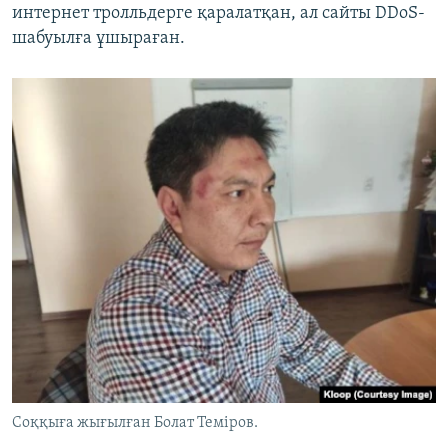
интернет тролльдерге қаралатқан, ал сайты DDоS-
шабуылға ұшыраған.
Соққыға жығылған Болат Теміров.