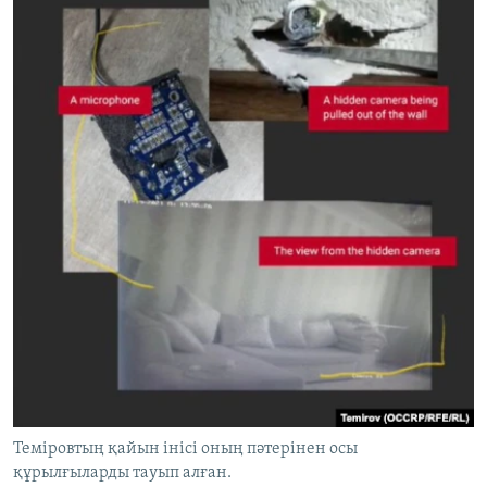
Теміровтың қайын інісі оның пәтерінен осы
құрылғыларды тауып алған.