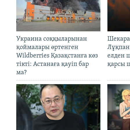
Украина соққыларынан
Шекара
қоймалары өртенген
Лұқпан
Wildberries Қазақстанға көз
елден 
тікті: Астанаға қауіп бар
қарсы 
ма?