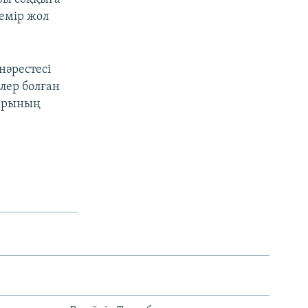
емір жол
нәрестесі
лер болған
дарының