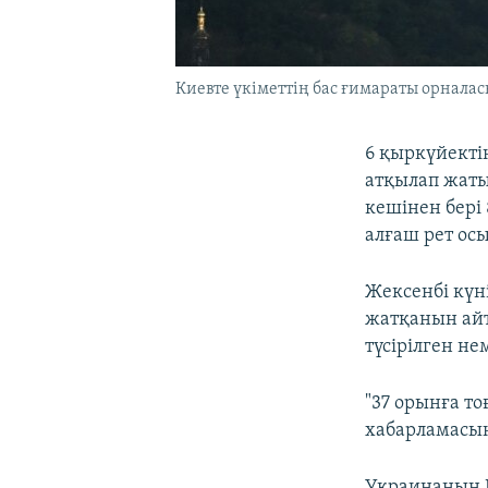
Киевте үкіметтің бас ғимараты орнала
6 қыркүйекті
атқылап жаты
кешінен бері 
алғаш рет ос
Жексенбі күн
жатқанын айтт
түсірілген не
"37 орынға то
хабарламасы
Украинаның К