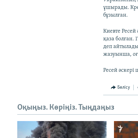
ұшырады. Кре
бұзылған.
Киевте Ресей
қаза болған.
деп айтылады
жазуынша, оғ
Ресей әскері 
Бөлісу
Оқыңыз. Көріңіз. Тыңдаңыз