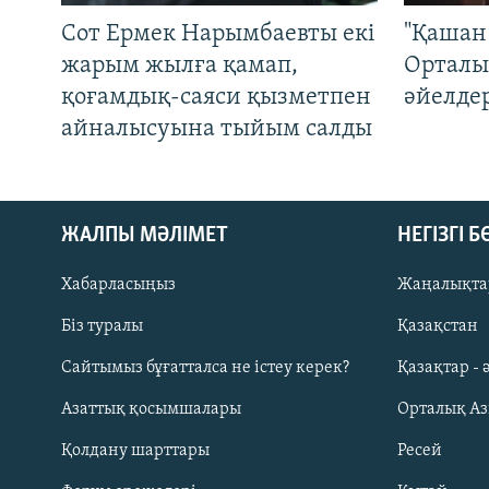
Сот Ермек Нарымбаевты екі
"Қашан 
жарым жылға қамап,
Орталы
қоғамдық-саяси қызметпен
әйелде
айналысуына тыйым салды
ЖАЛПЫ МӘЛІМЕТ
НЕГІЗГІ 
Хабарласыңыз
Жаңалықта
Біз туралы
Қазақстан
Русский
Сайтымыз бұғатталса не істеу керек?
Қазақтар - 
Азаттық қосымшалары
Орталық А
ЖАЗЫЛЫҢЫЗ
Қолдану шарттары
Ресей