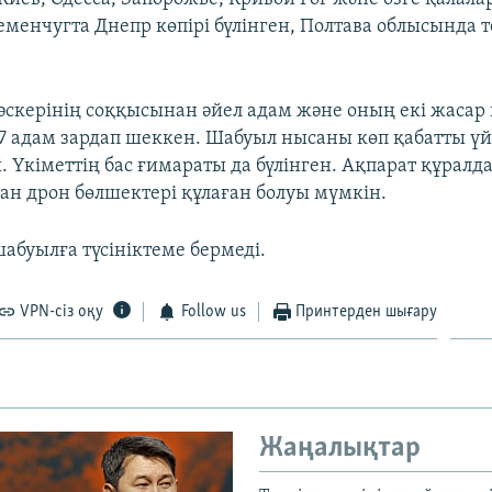
менчугта Днепр көпірі бүлінген, Полтава облысында т
 әскерінің соққысынан әйел адам және оның екі жасар 
 17 адам зардап шеккен. Шабуыл нысаны көп қабатты үй
. Үкіметтің бас ғимараты да бүлінген. Ақпарат құрал
ан дрон бөлшектері құлаған болуы мүмкін.
шабуылға түсініктеме бермеді.
VPN-сіз оқу
Follow us
Принтерден шығару
Жаңалықтар