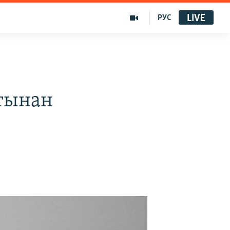
LIVE
РУС
атынан