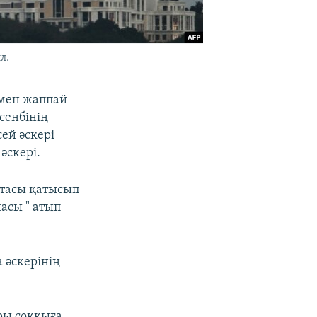
л.
рмен жаппай
сенбінің
ей әскері
әскері.
етасы қатысып
асы " атып
 әскерінің
ры соққыға