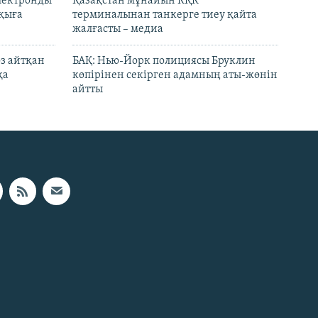
электронды
Қазақстан мұнайын КҚК
лқыға
терминалынан танкерге тиеу қайта
жалғасты – медиа
өз айтқан
БАҚ: Нью-Йорк полициясы Бруклин
қа
көпірінен секірген адамның аты-жөнін
айтты