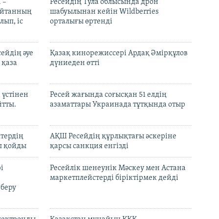
 –
Ресейдің Тула облысында дрон
шайтанның
шабуылынан кейін Wildberries
лып, іс
орталығы өртенді
ейдің әуе
Қазақ кинорежиссері Ардақ Әмірқұлов
 қаза
дүниеден өтті
 үстінен
Ресей жағында соғысқан 51 елдің
йтты.
азаматтары Украинада тұтқында отыр
ктердің
АҚШ Ресейдің құрлықтағы әскеріне
л қойды
қарсы санкция енгізді
і
Ресейлік шенеунік Мәскеу мен Астана
маркетплейстерді біріктірмек дейді
 беру