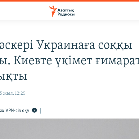
 әскері Украинаға соққы
ы. Киевте үкімет ғимар
ықты
 жыл, 12:25
VPN-сіз оқу