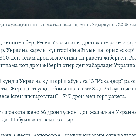
сқан аумақтан шығып жатқан қалың түтін. 7 қыркүйек 2025 жы
ң кешінен бері Ресей Украинаны дрон және ракетала
р. Украина қарулы күштерінің айтуынша, орыс әскері 
800-ден астам дрон және ондаған ракета жіберген. Рес
ыншама көп дрон жіберіп отыр деп хабарлады Украина 
і күндіз Украина күштері шабуылға 13 "Искандер" рак
ы. Жергілікті уақыт бойынша сағат 8-де 751 әуе нысан
месе істен шығарылған" – 747 дрон мен төрт ракета.
ғыз ракета және 56 дрон түскен" деп жазылған Украина
нда. Шабуыл жалғасып жатыр.
иев, Одесса, Запорожье, Кривой Рог және өзге қалала