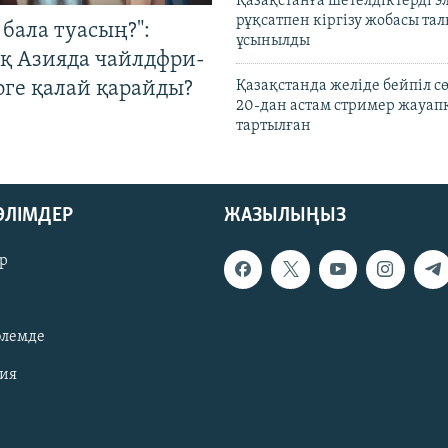
Қазақстанға шетелдіктерді 
рұқсатпен кіргізу жобасы та
бала туасың?":
ұсынылды
қ Азияда чайлдфри-
рге қалай қарайды?
Қазақстанда желіде бейпіл с
20-дан астам стример жауап
тартылған
БӨЛІМДЕР
ЖАЗЫЛЫҢЫЗ
р
әлемде
зия