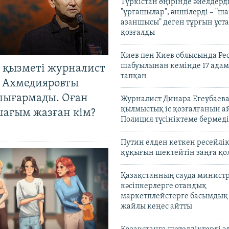
Түркістан өңірінде әйелдерді
"ұрғашылар", әншілерді – "
азаншысы" деген тұрғын ұста
қозғалды
Киев пен Киев облысында Рес
шабуылынан кемінде 17 адам
 қызметі журналист
тапқан
 Ахмедияровты
шығармады. Оған
Журналист Динара Егеубаева
қылмыстық іс қозғалғанын а
шағым жазған кім?
Полиция түсініктеме бермеді
Путин елден кеткен ресейлі
құқығын шектейтін заңға қо
Қазақстанның сауда министр
кәсіпкерлерге отандық
маркетплейстерге басымдық
жайлы кеңес айтты