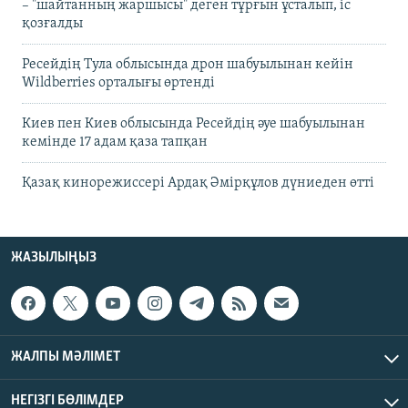
– "шайтанның жаршысы" деген тұрғын ұсталып, іс
қозғалды
Ресейдің Тула облысында дрон шабуылынан кейін
Wildberries орталығы өртенді
Киев пен Киев облысында Ресейдің әуе шабуылынан
кемінде 17 адам қаза тапқан
Қазақ кинорежиссері Ардақ Әмірқұлов дүниеден өтті
ЖАЗЫЛЫҢЫЗ
ЖАЛПЫ МӘЛІМЕТ
НЕГІЗГІ БӨЛІМДЕР