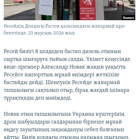
ЖАЗЫЛЫҢЫЗ
Ресейдің Дондағы Ростов қаласындағы жанармай құю
бекетінде. 23 маусым, 2026 жыл.
Басқа тілдерде
Ресей билігі 8 шілдеден бастап дизель отынын
сыртқа шығаруға тыйым салды. Үкімет кеңесінде
вице-премьер Александр Новак жақын уақытта
Ресейге импорттық мұнай өнімдері жеткізіле
бастайды дейді. Шенеунік Ресейде жанармай
тапшылығы сақталып отыр, бірақ жағдай ішінара
тұрақтанды деп мәлімдеді.
Новак отын тапшылығына Украина күштерінің
дрон шабуылдары салдарынан бірнеше мұнай
өңдеу зауытының зақымдануы себеп болғанын
айтты. Билік қордағы отынды нарыққа шығарып,