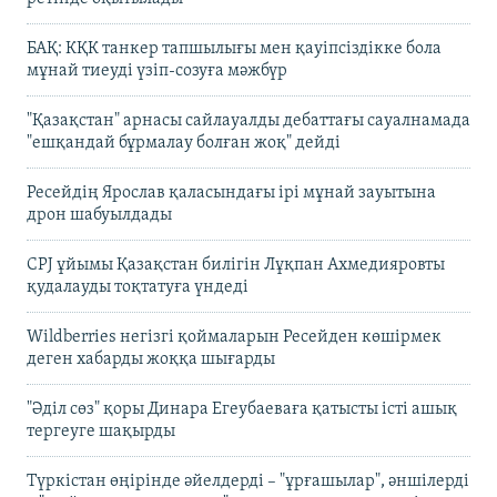
БАҚ: КҚК танкер тапшылығы мен қауіпсіздікке бола
мұнай тиеуді үзіп-созуға мәжбүр
"Қазақстан" арнасы сайлауалды дебаттағы сауалнамада
"ешқандай бұрмалау болған жоқ" дейді
Ресейдің Ярослав қаласындағы ірі мұнай зауытына
дрон шабуылдады
CPJ ұйымы Қазақстан билігін Лұқпан Ахмедияровты
қудалауды тоқтатуға үндеді
Wildberries негізгі қоймаларын Ресейден көшірмек
деген хабарды жоққа шығарды
"Әділ сөз" қоры Динара Егеубаеваға қатысты істі ашық
тергеуге шақырды
Түркістан өңірінде әйелдерді – "ұрғашылар", әншілерді