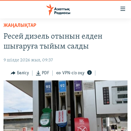
Accessibility
links
Skip
ЖАҢАЛЫҚТАР
to
ЖАҢАЛЫҚТАР
Ресей дизель отынын елден
main
САЯСАТ
content
шығаруға тыйым салды
AZATTYQTV
Skip
to
9 шілде 2026 жыл, 09:37
ҚАҢТАР ОҚИҒАСЫ
main
АДАМ ҚҰҚЫҚТАРЫ
Бөлісу
PDF
VPN-сіз оқу
Navigation
Skip
ӘЛЕУМЕТ
to
ӘЛЕМ
Search
АРНАЙЫ ЖОБАЛАР
Русский