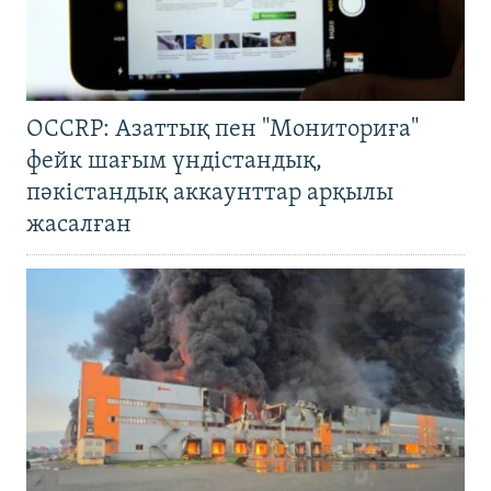
OCCRP: Азаттық пен "Мониториға"
фейк шағым үндістандық,
пәкістандық аккаунттар арқылы
жасалған