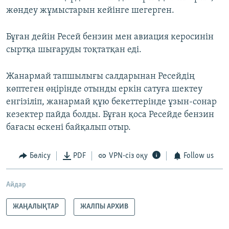
жөндеу жұмыстарын кейінге шегерген.
Бұған дейін Ресей бензин мен авиация керосинін
сыртқа шығаруды тоқтатқан еді.
Жанармай тапшылығы салдарынан Ресейдің
көптеген өңірінде отынды еркін сатуға шектеу
енгізіліп, жанармай құю бекеттерінде ұзын-сонар
кезектер пайда болды. Бұған қоса Ресейде бензин
бағасы өскені байқалып отыр.
Бөлісу
PDF
VPN-сіз оқу
Follow us
Айдар
ЖАҢАЛЫҚТАР
ЖАЛПЫ АРХИВ