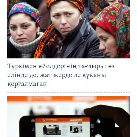
Түркімен әйелдерінің тағдыры: өз
елінде де, жат жерде де құқығы
қорғалмаған