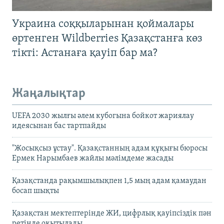
Украина соққыларынан қоймалары
өртенген Wildberries Қазақстанға көз
тікті: Астанаға қауіп бар ма?
Жаңалықтар
UEFA 2030 жылғы әлем кубогына бойкот жариялау
идеясынан бас тартпайды
"Жосықсыз ұстау". Қазақстанның адам құқығы бюросы
Ермек Нарымбаев жайлы мәлімдеме жасады
Қазақстанда рақымшылықпен 1,5 мың адам қамаудан
босап шықты
Қазақстан мектептерінде ЖИ, цифрлық қауіпсіздік пән
ретінде оқытылады