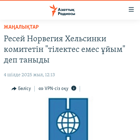
Accessibility
links
Skip
ЖАҢАЛЫҚТАР
to
ЖАҢАЛЫҚТАР
Ресей Норвегия Хельсинки
main
САЯСАТ
content
комитетін "тілектес емес ұйым"
AZATTYQTV
Skip
деп таныды
to
ҚАҢТАР ОҚИҒАСЫ
main
4 шілде 2025 жыл, 12:13
АДАМ ҚҰҚЫҚТАРЫ
Navigation
Skip
Бөлісу
VPN-сіз оқу
ӘЛЕУМЕТ
to
ӘЛЕМ
Search
АРНАЙЫ ЖОБАЛАР
Русский