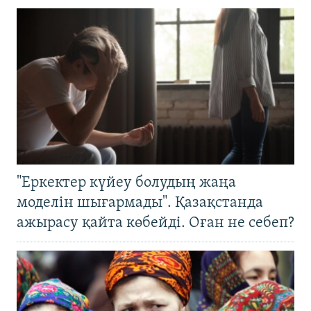
"Еркектер күйеу болудың жаңа
моделін шығармады". Қазақстанда
ажырасу қайта көбейді. Оған не себеп?