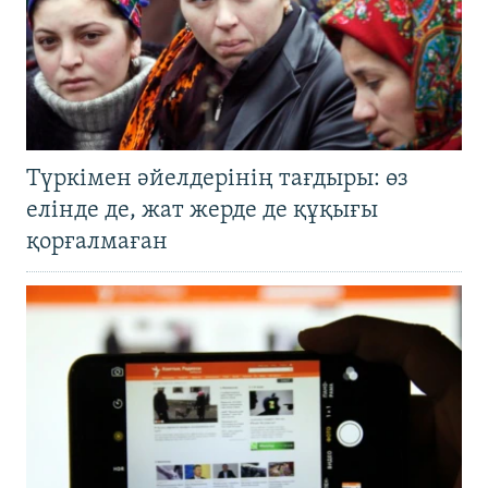
Түркімен әйелдерінің тағдыры: өз
елінде де, жат жерде де құқығы
қорғалмаған