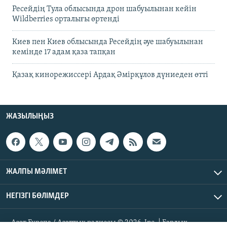
Ресейдің Тула облысында дрон шабуылынан кейін
Wildberries орталығы өртенді
Киев пен Киев облысында Ресейдің әуе шабуылынан
кемінде 17 адам қаза тапқан
Қазақ кинорежиссері Ардақ Әмірқұлов дүниеден өтті
ЖАЗЫЛЫҢЫЗ
ЖАЛПЫ МӘЛІМЕТ
НЕГІЗГІ БӨЛІМДЕР
Азат Еуропа / Азаттық радиосы © 2026, Inc. | Барлық