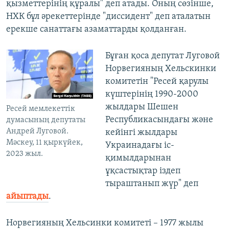
қызметтерінің құралы" деп атады. Оның сөзінше,
НХК бұл әрекеттерінде "диссидент" деп аталатын
ерекше санаттағы азаматтарды қолданған.
Бұған қоса депутат Луговой
Норвегияның Хельскинки
комитетін "Ресей қарулы
күштерінің 1990-2000
жылдары Шешен
Ресей мемлекеттік
Республикасындағы және
думасының депутаты
Андрей Луговой.
кейінгі жылдары
Мәскеу, 11 қыркүйек,
Украинадағы іс-
2023 жыл.
қимылдарынан
ұқсастықтар іздеп
тыраштанып жүр" деп
айыптады
.
Норвегияның Хельсинки комитеті – 1977 жылы