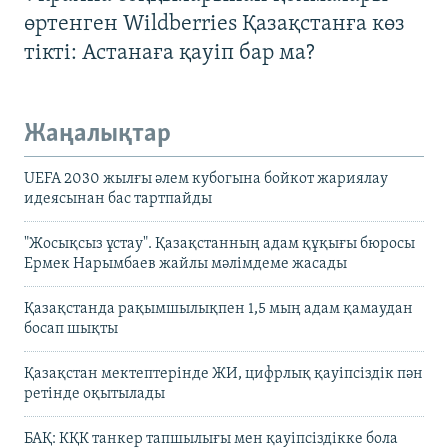
өртенген Wildberries Қазақстанға көз
тікті: Астанаға қауіп бар ма?
Жаңалықтар
UEFA 2030 жылғы әлем кубогына бойкот жариялау
идеясынан бас тартпайды
"Жосықсыз ұстау". Қазақстанның адам құқығы бюросы
Ермек Нарымбаев жайлы мәлімдеме жасады
Қазақстанда рақымшылықпен 1,5 мың адам қамаудан
босап шықты
Қазақстан мектептерінде ЖИ, цифрлық қауіпсіздік пән
ретінде оқытылады
БАҚ: КҚК танкер тапшылығы мен қауіпсіздікке бола