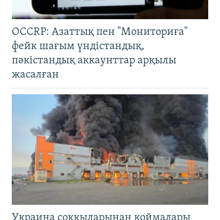
OCCRP: Азаттық пен "Мониториға"
фейк шағым үндістандық,
пәкістандық аккаунттар арқылы
жасалған
Украина соққыларынан қоймалары