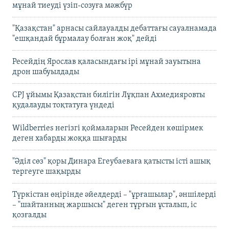
мұнай тиеуді үзіп-созуға мәжбүр
"Қазақстан" арнасы сайлауалды дебаттағы сауалнамада
"ешқандай бұрмалау болған жоқ" дейді
Ресейдің Ярослав қаласындағы ірі мұнай зауытына
дрон шабуылдады
CPJ ұйымы Қазақстан билігін Лұқпан Ахмедияровты
қудалауды тоқтатуға үндеді
Wildberries негізгі қоймаларын Ресейден көшірмек
деген хабарды жоққа шығарды
"Әділ сөз" қоры Динара Егеубаеваға қатысты істі ашық
тергеуге шақырды
Түркістан өңірінде әйелдерді – "ұрғашылар", әншілерді
– "шайтанның жаршысы" деген тұрғын ұсталып, іс
қозғалды