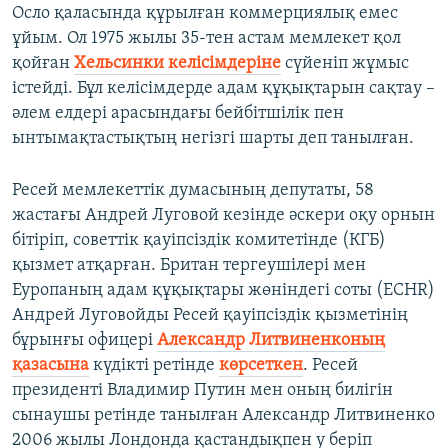
Осло қаласында құрылған коммерциялық емес
ұйым. Ол 1975 жылы 35-тен астам мемлекет қол
қойған
Хельсинки келісімдеріне
сүйеніп жұмыс
істейді. Бұл келісімдерде адам құқықтарын сақтау –
әлем елдері арасындағы бейбітшілік пен
ынтымақтастықтың негізгі шарты деп танылған.
Ресей мемлекеттік думасының депутаты, 58
жастағы Андрей Луговой кезінде әскери оқу орнын
бітіріп, советтік қауіпсіздік комитетінде (КГБ)
қызмет атқарған. Британ тергеушілері мен
Еуропаның адам құқықтары жөніндегі соты (ECHR)
Андрей Луговойды Ресей қауіпсіздік қызметінің
бұрынғы офицері
Александр Литвиненконың
қазасына
күдікті ретінде
көрсеткен
. Ресей
президенті Владимир Путин мен оның билігін
сынаушы ретінде танылған Александр Литвиненко
2006 жылы Лондонда қастандықпен у беріп