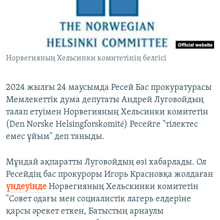
ЖАЗЫЛЫҢЫЗ
Басқа тілдерде
Норвегияның Хельсинки комитетінің белгісі
2024 жылғы 24 маусымда Ресей Бас прокуратурасы
Мемлекеттік дума депутаты Андрей Луговойдың
талап етуімен Норвегияның Хельсинки комитетін
(Den Norske Helsingforskomité) Ресейге "тілектес
емес ұйым" деп таныды.
Мұндай ақпаратты Луговойдың өзі хабарлады. Ол
Ресейдің бас прокуроры Игорь Красновқа жолдаған
үндеуінде
Норвегияның Хельскинки комитетін
"Совет одағы мен социалистік лагерь елдеріне
қарсы әрекет еткен, Батыстың арнаулы