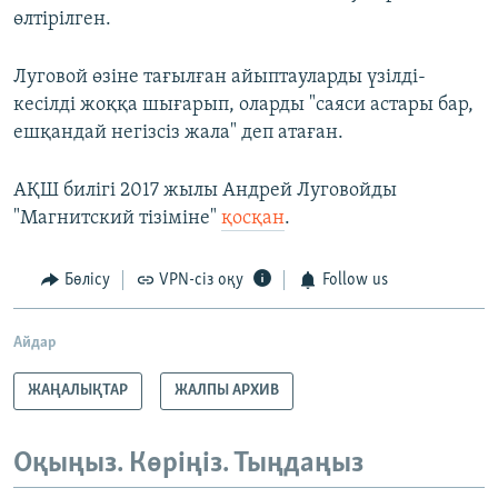
өлтірілген.
Луговой өзіне тағылған айыптауларды үзілді-
кесілді жоққа шығарып, оларды "саяси астары бар,
ешқандай негізсіз жала" деп атаған.
АҚШ билігі 2017 жылы Андрей Луговойды
"Магнитский тізіміне"
қосқан
.
Бөлісу
VPN-сіз оқу
Follow us
Айдар
ЖАҢАЛЫҚТАР
ЖАЛПЫ АРХИВ
Оқыңыз. Көріңіз. Тыңдаңыз