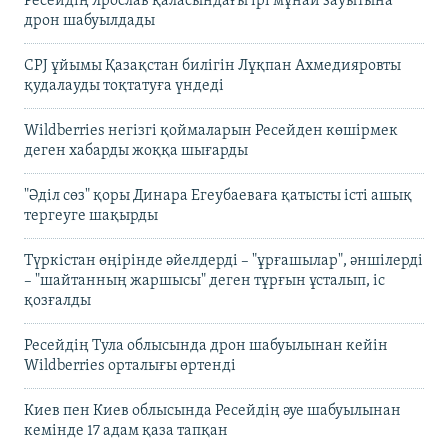
Ресейдің Ярослав қаласындағы ірі мұнай зауытына
дрон шабуылдады
CPJ ұйымы Қазақстан билігін Лұқпан Ахмедияровты
қудалауды тоқтатуға үндеді
Wildberries негізгі қоймаларын Ресейден көшірмек
деген хабарды жоққа шығарды
"Әділ сөз" қоры Динара Егеубаеваға қатысты істі ашық
тергеуге шақырды
Түркістан өңірінде әйелдерді – "ұрғашылар", әншілерді
– "шайтанның жаршысы" деген тұрғын ұсталып, іс
қозғалды
Ресейдің Тула облысында дрон шабуылынан кейін
Wildberries орталығы өртенді
Киев пен Киев облысында Ресейдің әуе шабуылынан
кемінде 17 адам қаза тапқан