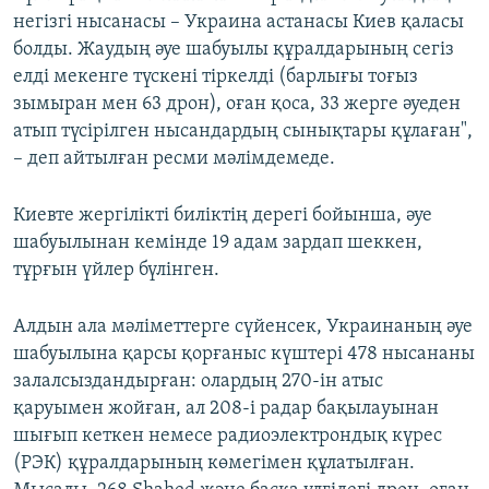
негізгі нысанасы – Украина астанасы Киев қаласы
болды. Жаудың әуе шабуылы құралдарының сегіз
елді мекенге түскені тіркелді (барлығы тоғыз
зымыран мен 63 дрон), оған қоса, 33 жерге әуеден
атып түсірілген нысандардың сынықтары құлаған",
– деп айтылған ресми мәлімдемеде.
Киевте жергілікті биліктің дерегі бойынша, әуе
шабуылынан кемінде 19 адам зардап шеккен,
тұрғын үйлер бүлінген.
Алдын ала мәліметтерге сүйенсек, Украинаның әуе
шабуылына қарсы қорғаныс күштері 478 нысананы
залалсыздандырған: олардың 270-ін атыс
қаруымен жойған, ал 208-і радар бақылауынан
шығып кеткен немесе радиоэлектрондық күрес
(РЭК) құралдарының көмегімен құлатылған.