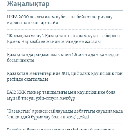
Жаңалықтар
UEFA 2030 жылғы әлем кубогына бойкот жариялау
идеясынан бас тартпайды
"Жосықсыз ұстау". Қазақстанның адам құқығы бюросы
Ермек Нарымбаев жайлы мәлімдеме жасады
Қазақстанда рақымшылықпен 1,5 мың адам қамаудан
босап шықты
Қазақстан мектептерінде ЖИ, цифрлық қауіпсіздік пән
ретінде оқытылады
БАҚ: КҚК танкер тапшылығы мен қауіпсіздікке бола
мұнай тиеуді үзіп-созуға мәжбүр
"Қазақстан" арнасы сайлауалды дебаттағы сауалнамада
"ешқандай бұрмалау болған жоқ" дейді