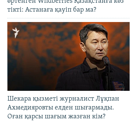
өртенген Wildberries Қазақстанға көз
тікті: Астанаға қауіп бар ма?
Шекара қызметі журналист Лұқпан
Ахмедияровты елден шығармады.
Оған қарсы шағым жазған кім?