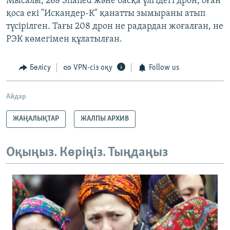
Мысалы, 268 Shahed және басқа үлгідегі дрон, оған
қоса екі "Искандер-К" қанатты зымыраны атып
түсірілген. Тағы 208 дрон не радардан жоғалған, не
РЭК көмегімен құлатылған.
Бөлісу
VPN-сіз оқу
Follow us
Айдар
ЖАҢАЛЫҚТАР
ЖАЛПЫ АРХИВ
Оқыңыз. Көріңіз. Тыңдаңыз