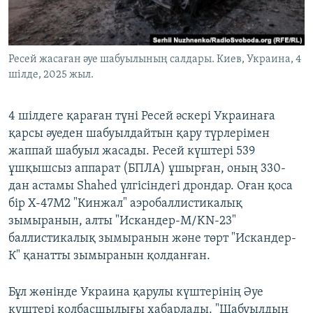
ЖАЗЫЛЫҢЫЗ
Ресей жасаған әуе шабуылының салдары. Киев, Украина, 4
шілде, 2025 жыл.
Басқа тілдерде
4 шілдеге қараған түні Ресей әскері Украинаға
қарсы әуеден шабуылдайтын қару түрлерімен
жаппай шабуыл жасады. Ресей күштері 539
ұшқышсыз аппарат (БПЛА) ұшырған, оның 330-
дан астамы Shahed үлгісіндегі дрондар. Оған қоса
бір Х-47М2 "Кинжал" аэробаллистикалық
зымыранын, алты "Искандер-М/KN-23"
баллистикалық зымыранын және төрт "Искандер-
К" қанатты зымыранын қолданған.
Бұл жөнінде Украина қарулы күштерінің Әуе
күштері қолбасшылығы хабарлады. "Шабуылдың