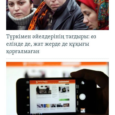
Түркімен әйелдерінің тағдыры: өз
елінде де, жат жерде де құқығы
қорғалмаған