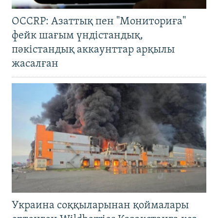
OCCRP: Азаттық пен "Мониториға"
фейк шағым үндістандық,
пәкістандық аккаунттар арқылы
жасалған
Украина соққыларынан қоймалары