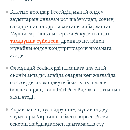
Былтыр дрондар Ресейдің мұнай өңдеу
зауыттарын ондаған рет шабуылдап, соның
салдарынан өндіріс азайғаны хабарланған.
Мұнай сарапшысы Сергей Вакуленконың
талдауына сүйенсек,
дрондар негізінен
мұнайды өңдеу қондырғыларын нысанаға
алады.
Ол мұндай бөліктерді нысанаға алу оңай
екенін айтады, алайда оларды көп жағдайда
сол жерде-ақ жөндеуге болатынын және
бөлшектердің көпшілігі Ресейде жасалатынын
атап өтеді.
Украинаның түсіндіруінше, мұнай өңдеу
зауыттары Украинаға басып кірген Ресей
әскерін жабдықтармен қамтамасыз ету