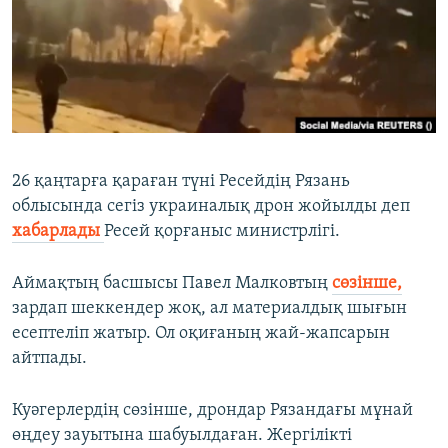
ЖАЗЫЛЫҢЫЗ
Басқа тілдерде
26 қаңтарға қараған түні Ресейдің Рязань
облысында сегіз украиналық дрон жойылды деп
хабарлады
Ресей қорғаныс министрлігі.
Аймақтың басшысы Павел Малковтың
сөзінше,
зардап шеккендер жоқ, ал материалдық шығын
есептеліп жатыр. Ол оқиғаның жай-жапсарын
айтпады.
Куәгерлердің сөзінше, дрондар Рязандағы мұнай
өңдеу зауытына шабуылдаған. Жергілікті