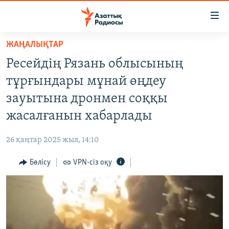
Accessibility
links
Skip
ЖАҢАЛЫҚТАР
to
ЖАҢАЛЫҚТАР
Ресейдің Рязань облысының
main
САЯСАТ
content
тұрғындары мұнай өңдеу
AZATTYQTV
Skip
зауытына дронмен соққы
to
ҚАҢТАР ОҚИҒАСЫ
жасалғанын хабарлады
main
АДАМ ҚҰҚЫҚТАРЫ
Navigation
26 қаңтар 2025 жыл, 14:10
Skip
ӘЛЕУМЕТ
to
Бөлісу
VPN-сіз оқу
ӘЛЕМ
Search
АРНАЙЫ ЖОБАЛАР
Русский