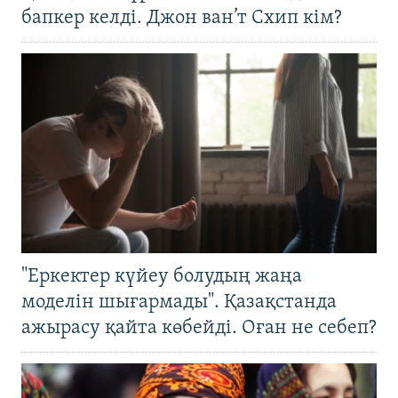
бапкер келді. Джон ван’т Схип кім?
"Еркектер күйеу болудың жаңа
моделін шығармады". Қазақстанда
ажырасу қайта көбейді. Оған не себеп?