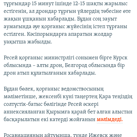
тұрғындар 15 минут ішінде 12-15 шақты жарылыс
естігенін, ал дрондар тұрғын үйлердің төбесіне өте
жақын ұшқанын хабарлады. Бұдан соң зауыт
аумағында әуе қорғаныс жүйесінің істеп тұрғаны
естілген. Кәсіпорындарға апаратын жолдар
уақытша жабылды.
Ресей қорғаныс министрлігі сонымен бірге Курск
облысында – алты дрон, Белгород облысында бір
дрон атып құлатылғанын хабарлады.
Бұдан бөлек, қорғаныс ведомствосының
мәліметінше, жексенбі күні таңертең Қара теңіздің
солтүстік-батыс бөлігінде Ресей әскері
аннексияланған Қырымға қарай бет алған алыстан
басқарылатын екі катерді жойғанын
мәлімдеді.
Росавиацияның айтуынша, түнде Ижевск және