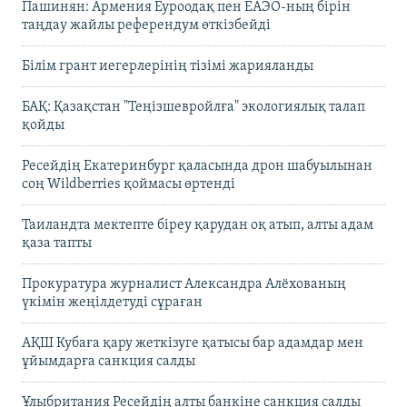
Пашинян: Армения Еуроодақ пен ЕАЭО-ның бірін
таңдау жайлы референдум өткізбейді
Білім грант иегерлерінің тізімі жарияланды
БАҚ: Қазақстан "Теңізшевройлға" экологиялық талап
қойды
Ресейдің Екатеринбург қаласында дрон шабуылынан
соң Wildberries қоймасы өртенді
Таиландта мектепте біреу қарудан оқ атып, алты адам
қаза тапты
Прокуратура журналист Александра Алёхованың
үкімін жеңілдетуді сұраған
АҚШ Кубаға қару жеткізуге қатысы бар адамдар мен
ұйымдарға санкция салды
Ұлыбритания Ресейдің алты банкіне санкция салды