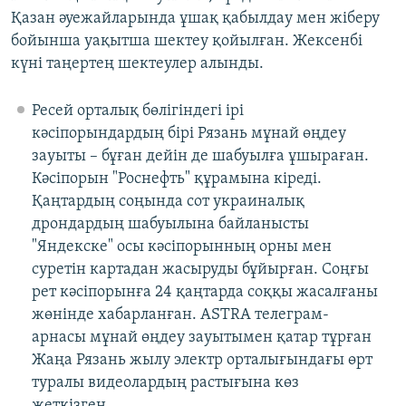
Қазан әуежайларында ұшақ қабылдау мен жіберу
бойынша уақытша шектеу қойылған. Жексенбі
күні таңертең шектеулер алынды.
Ресей орталық бөлігіндегі ірі
кәсіпорындардың бірі Рязань мұнай өңдеу
зауыты – бұған дейін де шабуылға ұшыраған.
Кәсіпорын "Роснефть" құрамына кіреді.
Қаңтардың соңында сот украиналық
дрондардың шабуылына байланысты
"Яндекске" осы кәсіпорынның орны мен
суретін картадан жасыруды бұйырған. Соңғы
рет кәсіпорынға 24 қаңтарда соққы жасалғаны
жөнінде хабарланған. ASTRA телеграм-
арнасы мұнай өңдеу зауытымен қатар тұрған
Жаңа Рязань жылу электр орталығындағы өрт
туралы видеолардың растығына көз
жеткізген.