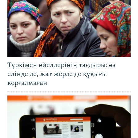
Түркімен әйелдерінің тағдыры: өз
елінде де, жат жерде де құқығы
қорғалмаған