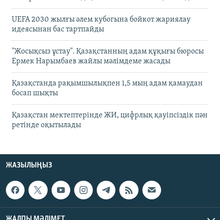
UEFA 2030 жылғы әлем кубогына бойкот жариялау
идеясынан бас тартпайды
"Жосықсыз ұстау". Қазақстанның адам құқығы бюросы
Ермек Нарымбаев жайлы мәлімдеме жасады
Қазақстанда рақымшылықпен 1,5 мың адам қамаудан
босап шықты
Қазақстан мектептерінде ЖИ, цифрлық қауіпсіздік пән
ретінде оқытылады
ЖАЗЫЛЫҢЫЗ
ЖАЛПЫ МӘЛІМЕТ