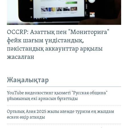
OCCRP: Азаттық пен "Мониториға"
фейк шағым үндістандық,
пәкістандық аккаунттар арқылы
жасалған
Жаңалықтар
YouTube видеохостинг қызметі "Русская община"
ұйымының екі арнасын бұғаттады
Орталық Азия 2025 жылы әлемде туризм ең жылдам
өскен өңір атанды