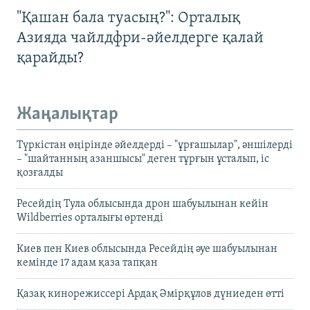
"Қашан бала туасың?": Орталық
Азияда чайлдфри-әйелдерге қалай
қарайды?
Жаңалықтар
Түркістан өңірінде әйелдерді – "ұрғашылар", әншілерді
– "шайтанның азаншысы" деген тұрғын ұсталып, іс
қозғалды
Ресейдің Тула облысында дрон шабуылынан кейін
Wildberries орталығы өртенді
Киев пен Киев облысында Ресейдің әуе шабуылынан
кемінде 17 адам қаза тапқан
Қазақ кинорежиссері Ардақ Әмірқұлов дүниеден өтті