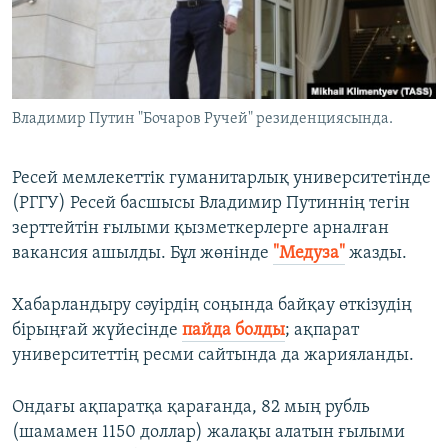
ЖАЗЫЛЫҢЫЗ
Басқа тілдерде
Владимир Путин "Бочаров Ручей" резиденциясында.
Ресей мемлекеттік гуманитарлық университетінде
(РГГУ) Ресей басшысы Владимир Путиннің тегін
зерттейтін ғылыми қызметкерлерге арналған
вакансия ашылды. Бұл жөнінде
"Медуза"
жазды.
Хабарландыру сәуірдің соңында байқау өткізудің
бірыңғай жүйесінде
пайда болды
; ақпарат
университеттің ресми сайтында да жарияланды.
Ондағы ақпаратқа қарағанда, 82 мың рубль
(шамамен 1150 доллар) жалақы алатын ғылыми