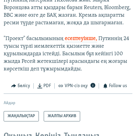
Путиннің Катерина Тихонова және Мария
Воронцова атты қыздары барын Reuters, Bloomberg,
BBC және өзге де БАҚ жазған. Кремль ақпаратты
ресми түрде растамаған, жоққа да шығармаған.
"Проект" басылымының
есептеуінше,
Путиннің 24
туысы түрлі мемлекеттік қызметте және
құрылымдарда істейді. Басылым бұл кейінгі 100
жылда Ресей жетекшілері арасындағы ең жоғары
көрсеткіш деп тұжырымдайды.
Бөлісу
PDF
VPN-сіз оқу
Follow us
Айдар
ЖАҢАЛЫҚТАР
ЖАЛПЫ АРХИВ