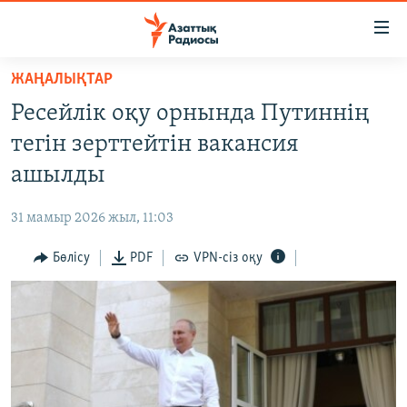
Accessibility
links
Skip
ЖАҢАЛЫҚТАР
to
ЖАҢАЛЫҚТАР
Ресейлік оқу орнында Путиннің
main
САЯСАТ
content
тегін зерттейтін вакансия
AZATTYQTV
Skip
ашылды
to
ҚАҢТАР ОҚИҒАСЫ
main
31 мамыр 2026 жыл, 11:03
АДАМ ҚҰҚЫҚТАРЫ
Navigation
Skip
Бөлісу
PDF
VPN-сіз оқу
ӘЛЕУМЕТ
to
ӘЛЕМ
Search
АРНАЙЫ ЖОБАЛАР
Русский