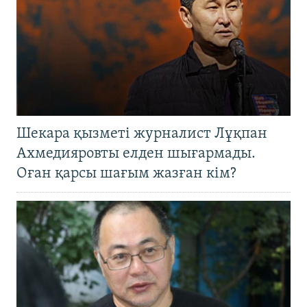
Шекара қызметі журналист Лұқпан
Ахмедияровты елден шығармады.
Оған қарсы шағым жазған кім?