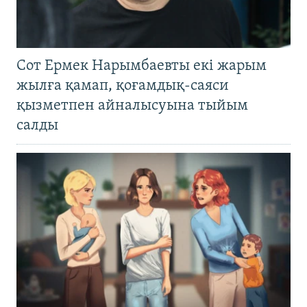
Сот Ермек Нарымбаевты екі жарым
жылға қамап, қоғамдық-саяси
қызметпен айналысуына тыйым
салды