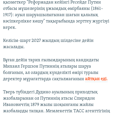
қызметкер "Реформадан кейінгі Ресейде Путин
отбасы мүшелерінің ұжымдық өмірбаяны (1861–
1917): ауыл шаруашылығынан шағын қалалық
кәсіпкерлікке көшу" тақырыбында зерттеу жүргізуі
керек.
Келісім-шарт 2027 жылдың шілдесіне дейін
жасалады.
Бұған дейін тарих ғылымдарының кандидаты
Михаил Гершзон Путиннің аталары шаруа
болғанын, ал олардың күнделікті өмірі туралы
деректер мұрағаттарда сақталмағанын
айтқан еді.
Тверь түбіндегі Дудино ауылының приходтық
жазбаларынан ол Путиннің атасы Спиридон
Ивановичтің 1879 жылы шоқынғаны жайлы
жазбаларды тапқан. Мемлекеттік ТАСС агенттігінің