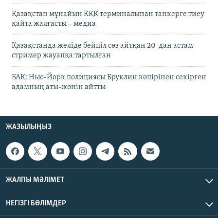
Қазақстан мұнайын КҚК терминалынан танкерге тиеу
қайта жалғасты – медиа
Қазақстанда желіде бейпіл сөз айтқан 20-дан астам
стример жауапқа тартылған
БАҚ: Нью-Йорк полициясы Бруклин көпірінен секірген
адамның аты-жөнін айтты
ЖАЗЫЛЫҢЫЗ
ЖАЛПЫ МӘЛІМЕТ
НЕГІЗГІ БӨЛІМДЕР