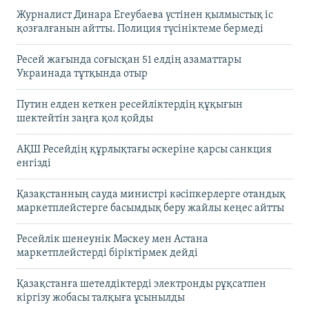
Журналист Динара Егеубаева үстінен қылмыстық іс
қозғалғанын айтты. Полиция түсініктеме бермеді
Ресей жағында соғысқан 51 елдің азаматтары
Украинада тұтқында отыр
Путин елден кеткен ресейліктердің құқығын
шектейтін заңға қол қойды
АҚШ Ресейдің құрлықтағы әскеріне қарсы санкция
енгізді
Қазақстанның сауда министрі кәсіпкерлерге отандық
маркетплейстерге басымдық беру жайлы кеңес айтты
Ресейлік шенеунік Мәскеу мен Астана
маркетплейстерді біріктірмек дейді
Қазақстанға шетелдіктерді электронды рұқсатпен
кіргізу жобасы талқыға ұсынылды