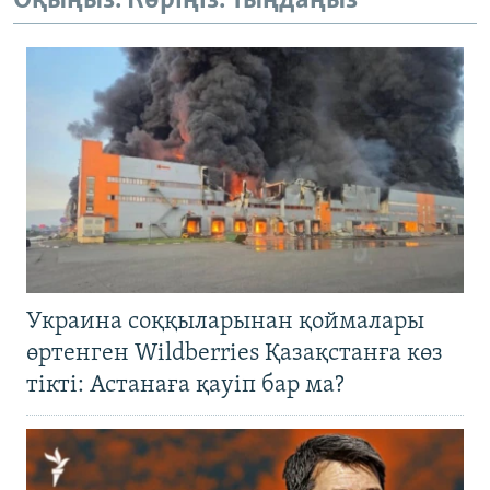
Оқыңыз. Көріңіз. Тыңдаңыз
Украина соққыларынан қоймалары
өртенген Wildberries Қазақстанға көз
тікті: Астанаға қауіп бар ма?