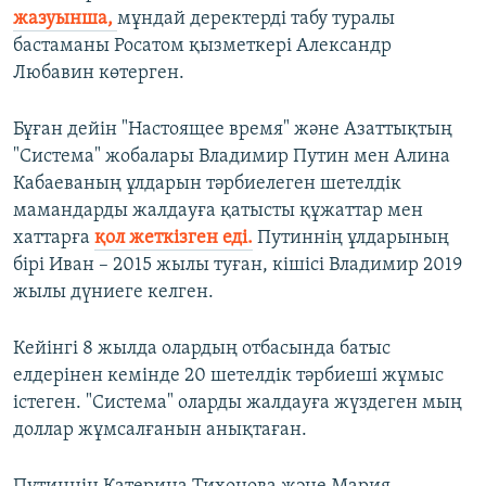
жазуынша,
мұндай деректерді табу туралы
бастаманы Росатом қызметкері Александр
Любавин көтерген.
Бұған дейін "Настоящее время" және Азаттықтың
"Система" жобалары Владимир Путин мен Алина
Кабаеваның ұлдарын тәрбиелеген шетелдік
мамандарды жалдауға қатысты құжаттар мен
хаттарға
қол жеткізген еді.
Путиннің ұлдарының
бірі Иван – 2015 жылы туған, кішісі Владимир 2019
жылы дүниеге келген.
Кейінгі 8 жылда олардың отбасында батыс
елдерінен кемінде 20 шетелдік тәрбиеші жұмыс
істеген. "Система" оларды жалдауға жүздеген мың
доллар жұмсалғанын анықтаған.