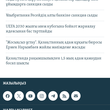
ұйымдарға санкция салды
Ұлыбритания Ресейдің алты банкіне санкция салды
UEFA 2030 жылғы әлем кубогына бойкот жариялау
идеясынан бас тартпайды
"Жосықсыз ұстау". Қазақстанның адам құқығы бюросы
Ермек Нарымбаев жайлы мәлімдеме жасады
Қазақстанда рақымшылықпен 1,5 мың адам қамаудан
босап шықты
ЖАЗЫЛЫҢЫЗ