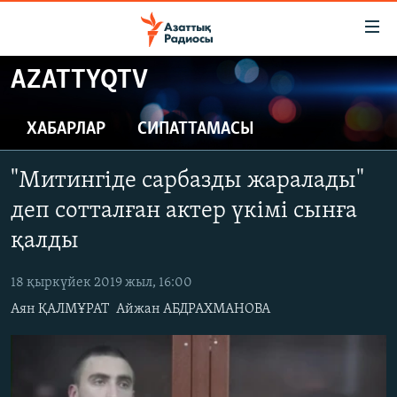
Accessibility
links
Skip
AZATTYQTV
to
ЖАҢАЛЫҚТАР
main
САЯСАТ
ХАБАРЛАР
СИПАТТАМАСЫ
content
AZATTYQTV
Skip
"Митингіде сарбазды жаралады"
to
ҚАҢТАР ОҚИҒАСЫ
main
деп сотталған актер үкімі сынға
АДАМ ҚҰҚЫҚТАРЫ
Navigation
қалды
Skip
ӘЛЕУМЕТ
to
18 қыркүйек 2019 жыл, 16:00
ӘЛЕМ
Search
Аян ҚАЛМҰРАТ
Айжан АБДРАХМАНОВА
АРНАЙЫ ЖОБАЛАР
Русский