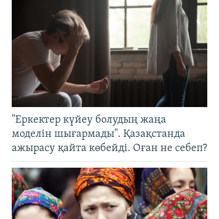
"Еркектер күйеу болудың жаңа
моделін шығармады". Қазақстанда
ажырасу қайта көбейді. Оған не себеп?