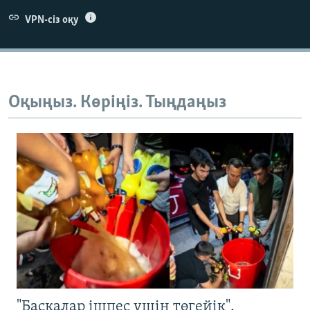
VPN-сіз оқу
Оқыңыз. Көріңіз. Тыңдаңыз
"Басқалар ішпес үшін төгейік".