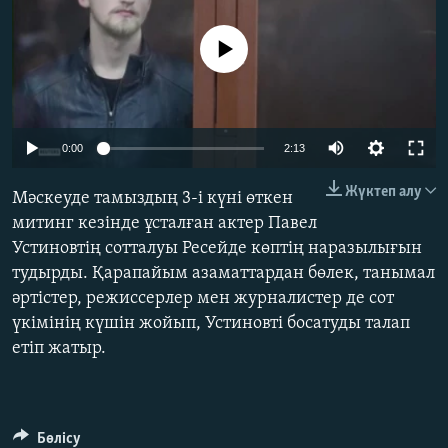
ЖАЗЫЛЫҢЫЗ
No media source currently available
Басқа тілдерде
0:00
2:13
Жүктеп алу
Мәскеуде тамыздың 3-і күні өткен
митинг кезінде ұсталған актер Павел
Устиновтің сотталуы Ресейде көптің наразылығын
тудырды. Қарапайым азаматтардан бөлек, танымал
әртістер, режиссерлер мен журналистер де сот
үкімінің күшін жойып, Устиновті босатуды талап
етіп жатыр.
Бөлісу