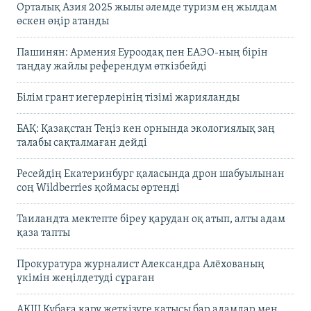
Орталық Азия 2025 жылы әлемде туризм ең жылдам
өскен өңір атанды
Пашинян: Армения Еуроодақ пен ЕАЭО-ның бірін
таңдау жайлы референдум өткізбейді
Білім грант иегерлерінің тізімі жарияланды
БАҚ: Қазақстан Теңіз кен орнында экологиялық заң
талабы сақталмаған дейді
Ресейдің Екатеринбург қаласында дрон шабуылынан
соң Wildberries қоймасы өртенді
Таиландта мектепте біреу қарудан оқ атып, алты адам
қаза тапты
Прокуратура журналист Александра Алёхованың
үкімін жеңілдетуді сұраған
АҚШ Кубаға қару жеткізуге қатысы бар адамдар мен