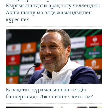
Қырғызстандағы арақ төгу челленджі:
Ақша шашу ма әлде жамандықпен
күрес пе?
Қазақстан құрамасына шетелдік
бапкер келді. Джон ван’т Схип кім?