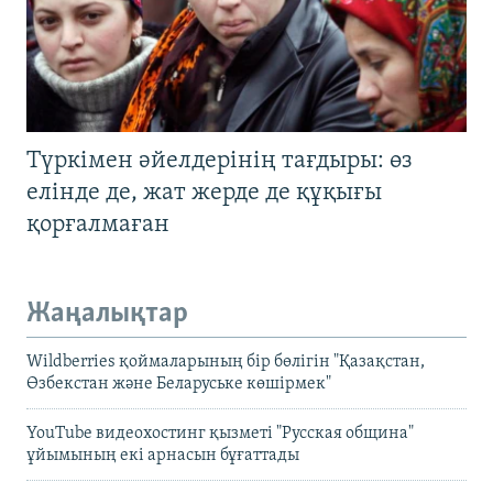
Түркімен әйелдерінің тағдыры: өз
елінде де, жат жерде де құқығы
қорғалмаған
Жаңалықтар
Wildberries қоймаларының бір бөлігін "Қазақстан,
Өзбекстан және Беларуське көшірмек"
YouTube видеохостинг қызметі "Русская община"
ұйымының екі арнасын бұғаттады