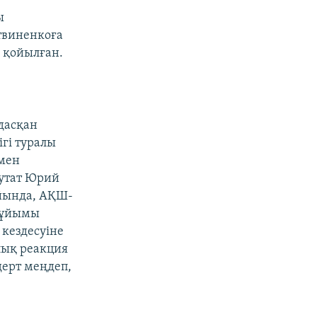
ы
твиненкоға
з қойылған.
дасқан
гі туралы
мен
путат Юрий
йында, АҚШ-
у ұйымы
кездесуіне
лық реакция
 дерт меңдеп,