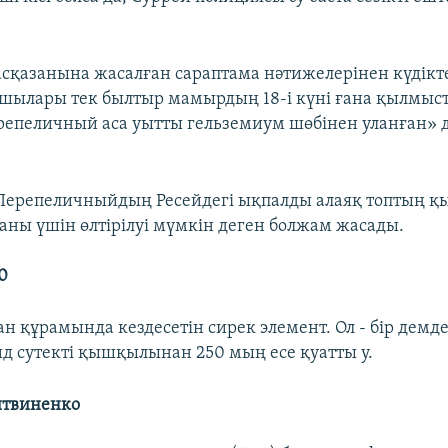
қазанына жасалған сараптама нәтижелерінен күдікт
шылары тек былтыр мамырдың 18-і күні ғана қылмыст
репеличный аса уытты гельземиум шөбінен уланған» 
 Перепеличныйдың Ресейдегі ықпалды алаяқ топтың 
аны үшін өлтірілуі мүмкін деген болжам жасады.
0
н құрамында кездесетін сирек элемент. Ол - бір демде 
ид сутекті қышқылынан 250 мың есе қуатты у.
итвиненко