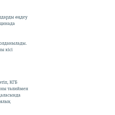
лдарды өңдеу
ицинада
қолданылады.
ы кісі
тіп, КГБ
 оны талиймен
 қаласында
иялық