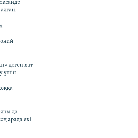
лександр
алған.
я
.
лоний
н» деген хат
у үшін
жоққа
аяны да
соң арада екі