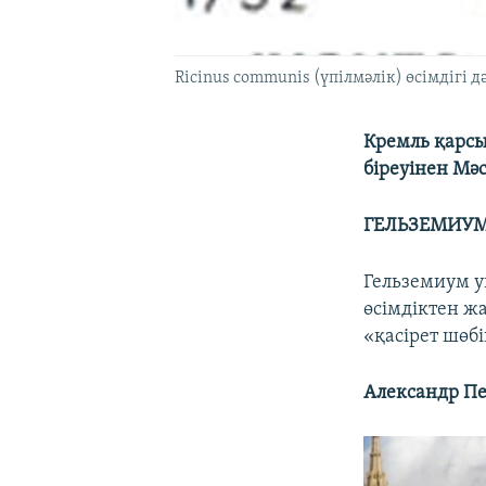
Ricinus communis (үпілмәлік) өсімдігі
Кремль қарсы
біреуінен Мәс
ГЕЛЬЗЕМИУ
Гельземиум у
өсімдіктен ж
«қасірет шөбі
Александр П