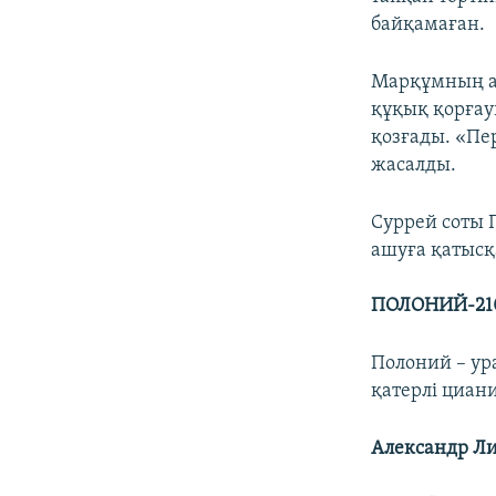
байқамаған.
Марқұмның ас
құқық қорғау
қозғады. «Пе
жасалды.
Суррей соты
ашуға қатысқ
ПОЛОНИЙ-21
Полоний – ура
қатерлі циан
Александр Л