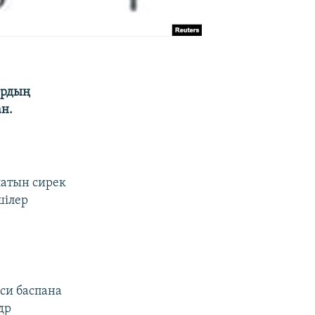
ардың
ан.
латын сирек
шілер
си баспана
др