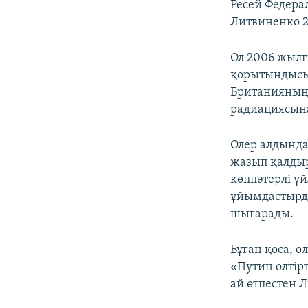
Ресей Федера
Литвиненко 2
Ол 2006 жылғ
қорытындысы 
Британияның
радиациясын
Өлер алдында
жазып қалдыр
көппәтерлі ү
ұйымдастырды
шығарады.
Бұған қоса, 
«Путин өлтірт
ай өтпестен 