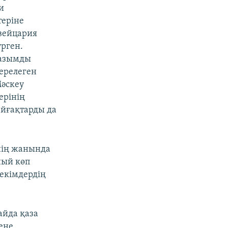
и
теріне
Швейцария
үрген.
уазымды
ерелеген
Мәскеу
ерінің
айғақтарды да
нің жанында
ный көп
декімдердің
айда қаза
теңе