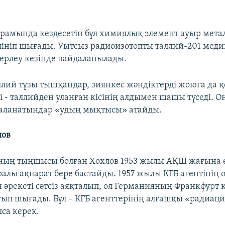
ұрамында кездесетін бұл химиялық элемент ауыр мета
өлініп шығады. Уытсыз радиоизотопты таллий-201 мед
ерлеу кезінде пайдаланылады.
аллий тұзы тышқандар, зиянкес жәндіктерді жоюға да 
і - таллийден уланған кісінің алдымен шашы түседі. Он
даланатындар «удың мықтысы» атайды.
лов
ның тыңшысы болған Хохлов 1953 жылы АҚШ жағына ө
уралы ақпарат бере бастайды. 1957 жылы КГБ агентінің
н әрекеті сәтсіз аяқталып, ол Германияның Франкфурт
ғып шығады. Бұл – КГБ агенттерінің алғашқы «радиац
са керек.