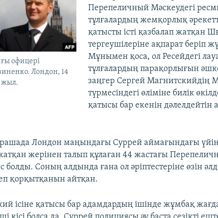
Перепеличный Мәскеудегі ресм
тұлғалардың жемқорлық әрекет
қатысты істі қазбалап жатқан 
тергеушілеріне ақпарат беріп ж
Мұнымен қоса, ол Ресейдегі ла
ғы офицері
тұлғалардың парақорлығын әшк
иненко. Лондон, 14
заңгер Сергей Магнитскийдің 
 жыл.
түрмесіндегі өліміне билік өкілд
қатысы бар екенін дәлелдейтін 
арашада Лондон маңындағы Суррей аймағындағы үйі
 жатқан жерінен талып құлаған 44 жастағы Перепелич
 болды. Соның алдында ғана ол әріптестеріне өзін әл
деп қорқытқанын айтқан.
кий ісіне қатысы бар адамдардың ішінде жұмбақ жағд
ші кісі болса да, Суррей полициясы әу баста сезікті еш