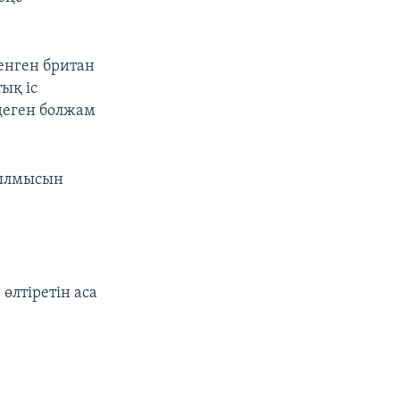
енген британ
ық іс
деген болжам
қылмысын
өлтіретін аса