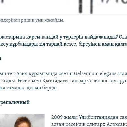
 дәндерінен рицин уын жасайды.
ластарына қарсы қандай у түрлерін пайдаланады? Ол
кеу құрбандары тіл тарпай кетсе, біреуінен аман қалғ
М
ын тек Азия құрлығында өсетін Gelsemium elegans ата
асайды. Ресей мен Қытайдағы тапсырыспен кісі өлтіру
н» тамаққа қосып береді.
ерепеличный
2009 жылы Ұлыбританиядан сая
алған ресейлік олигарх Алексан