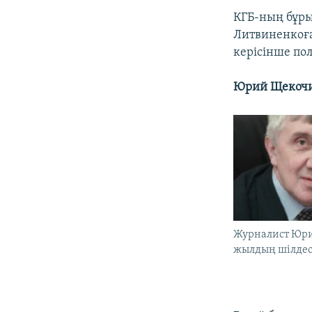
КГБ-ның бұры
Литвиненкоға
керісінше по
Юрий Щекоч
Журналист Юри
жылдың шілдес