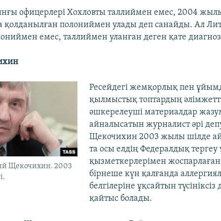
нғы офицерлері Хохловты таллиймен емес, 2004 жыл
 қолданылған полониймен улады деп санайды. Ал Ли
лониймен емес, таллиймен уланған деген қате диагно
ихин
Ресейдегі жемқорлық пен ұйым
қылмыстық топтардың әлімжетті
әшкерелеуші материалдар жазу
айналысатын журналист әрі де
Щекочихин 2003 жылы шілде а
та осы елдің Федералдық терге
қызметкерлерімен жоспарлаған 
й Щекочихин. 2003
бірнеше күн қалғанда аллергия
і.
белгілеріне ұқсайтын түсініксіз
қайтыс болады.