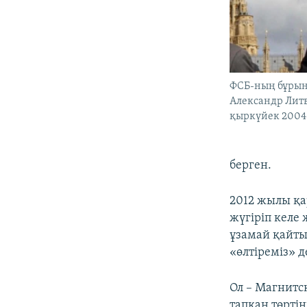
ФСБ-ның бұрын
Александр Литв
қыркүйек 2004
берген.
2012 жылы қ
жүгіріп келе
ұзамай қайтыс
«өлтіреміз» 
Ол – Магнитс
тапқан төртін