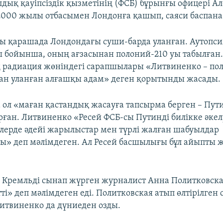
лдық қауіпсіздік қызметінің (ФСБ) бұрынғы офицері А
000 жылы отбасымен Лондонға қашып, саяси баспана 
ы қарашада Лондондағы суши-барда уланған. Аутопси
бойынша, оның ағзасынан полоний-210 уы табылған
 радиация жөніндегі сарапшылары «Литвиненко – по
ан уланған алғашқы адам» деген қорытынды жасады.
 ол «маған қастандық жасауға тапсырма берген – Пути
ған. Литвиненко «Ресей ФСБ-сы Путинді билікке әкел
йлерде әдейі жарылыстар мен түрлі жалған шабуылдар
» деп мәлімдеген. Ал Ресей басшылығы бұл айыпты 
ол Кремльді сынап жүрген журналист Анна Политковск
ті» деп мәлімдеген еді. Политковская атып өлтірілген 
Литвиненко да дүниеден озды.