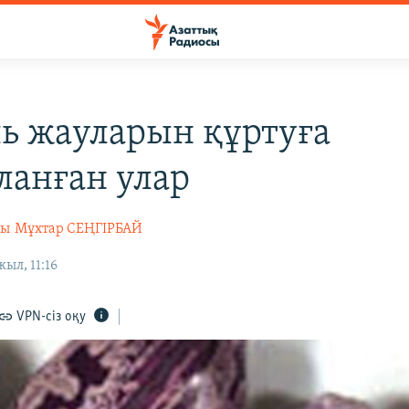
ь жауларын құртуға
ланған улар
сы
Мұхтар СЕҢГІРБАЙ
ыл, 11:16
VPN-сіз оқу