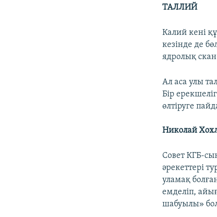
ТАЛЛИЙ
Калий кені қ
кезінде де б
ядролық скан
Ал аса улы т
Бір ерекшеліг
өлтіруге пай
Николай Хох
Совет КГБ-сы
әрекеттері т
уламақ болға
емделіп, айы
шабуылы» бол