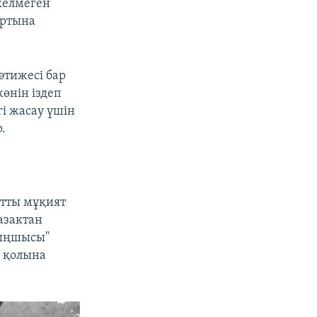
келмеген
ыртына
әтижесі бар
өнін іздеп
гі жасау үшін
.
атты мұқият
казактан
тыңшысы"
р қолына