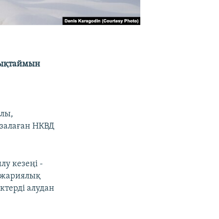
нықтаймын
лы,
азалаған НКВД
лу кезеңі -
 жариялық
ектерді алудан