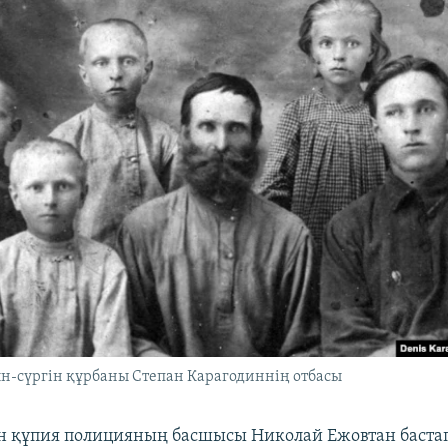
н-сүргін құрбаны Степан Карагодиннің отбасы
н құпия полицияның басшысы Николай Ежовтан бастап