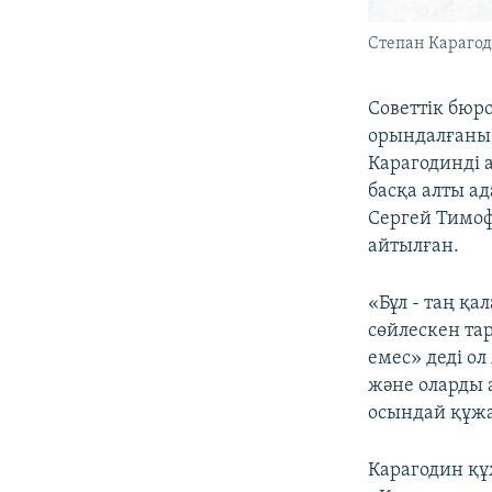
Степан Караго
Советтік бюр
орындалғаны
Карагодинді 
басқа алты а
Сергей Тимо
айтылған.
«Бұл - таң қ
сөйлескен та
емес» деді ол
және оларды 
осындай құжат
Карагодин құ