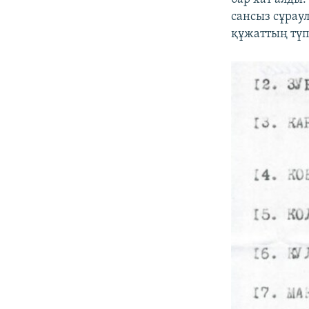
сансыз сұрау
құжаттың түп