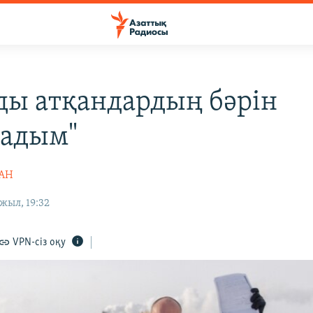
ды атқандардың бәрін
адым"
ЖАН
жыл, 19:32
VPN-сіз оқу