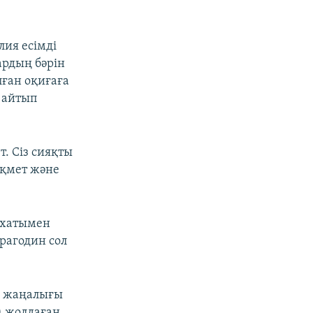
ия есімді
ардың бәрін
ған оқиғаға
н айтып
. Сіз сияқты
ақмет және
 хатымен
рагодин сол
ы жаңалығы
) жолдаған