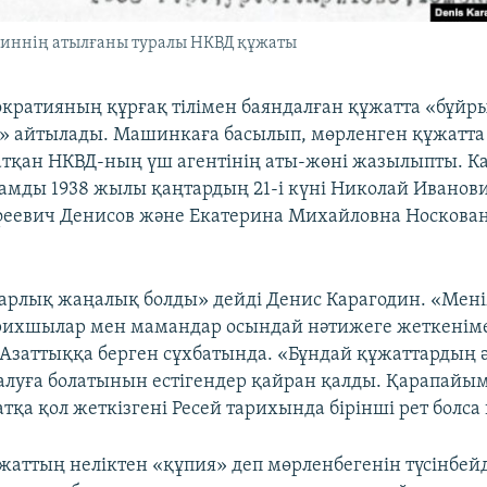
диннің атылғаны туралы НКВД құжаты
ократияның құрғақ тілімен баяндалған құжатта «бұй
» айтылады. Машинкаға басылып, мөрленген құжатта
атқан НКВД-ның үш агентінің аты-жөні жазылыпты. К
дамды 1938 жылы қаңтардың 21-і күні Николай Иванов
феевич Денисов және Екатерина Михайловна Носкова
аларлық жаңалық болды» дейді Денис Карагодин. «Мен
рихшылар мен мамандар осындай нәтижеге жеткеніме
 Азаттыққа берген сұхбатында. «Бұндай құжаттардың ә
алуға болатынын естігендер қайран қалды. Қарапайы
қа қол жеткізгені Ресей тарихында бірінші рет болса 
жаттың неліктен «құпия» деп мөрленбегенін түсінбейд