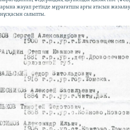
ларына жауап ретінде мұрағатшы арғы атасын жазала
нұсқасын салыпты.