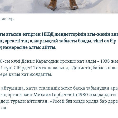
іде тұр.
ғы атасын өлтірген НКВД жендеттерінің аты-жөнін а
 әрекеті таң қаларлықтай табысты болды, тіпті ол бір
 немересіне алғыс айтты.
-сы күні Денис Карагодин ерекше хат алды – 1938 жы
-і күні Сібірдегі Томск қаласында Денистің бабасын ж
мере қызы хат жолдапты.
 айтуынша, хатта сталиндік жеке басқа табынудан ары
ың ортасы мен Михаил Горбачевтің 1980 жылдардағы
дері туралы айтылған. «Ресей бұл кезде қолда бар дер
 ол.