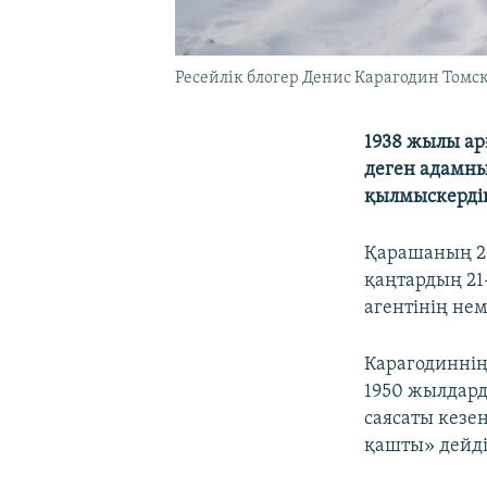
Ресейлік блогер Денис Карагодин Томск
1938 жылы ар
деген адамның
қылмыскердің
Қарашаның 20
қаңтардың 21
агентінің не
Карагодиннің
1950 жылдард
саясаты кезең
қашты» дейді