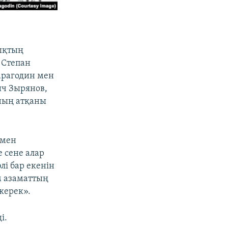
рықтың
 Степан
арагодин мен
ич Зырянов,
ның атқаны
імен
 сене алар
лі бар екенін
м азаматтың
керек».
і.