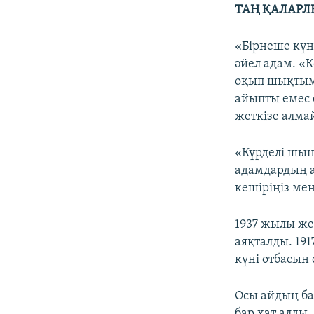
ТАҢ ҚАЛАРЛ
«Бірнеше күн
әйел адам. «
оқып шықтым.
айыпты емес е
жеткізе алма
«Күрделі шын
адамдардың а
кешіріңіз ме
1937 жылы же
аяқталды. 19
күні отбасын 
Осы айдың ба
бар хат алды