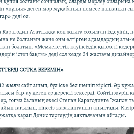
 құпия болғаны соншалық, оларды мөрлеу ойларына 
н «құпия» деген мөр мұқабаның немесе папканың с
ар» деді ол.
 Карагодин Азаттыққа көп жылға созылған іздеуінің н
сына не болғанын және оны өлтірген адамдардың аты-ж
қан болатын. «Мемлекеттік қауіпсіздік қызметі кедер
дерін істеп бақты» деді сол кезде 34 жастағы дизайнер
ТТЕРДІ СОТҚА БЕРЕМІН»
2 жылы сайт ашып, бұл іске бел шешіп кірісті. Әр құж
атысы бар-ау деген әр деректі тексерді. Сөйтіп жүріп 
р, тоғыз баланың әкесі Степан Карагодинге "жапон 
 айып тағылып, кінәсіз жазаланғанын анықтады. Қазі
ұжатқа қарап Денис тергеудің аяқталғанын айтады.