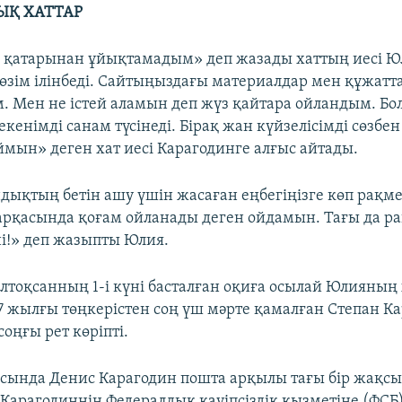
ЫҚ ХАТТАР
 қатарынан ұйықтамадым» деп жазады хаттың иесі Юл
Көзім ілінбеді. Сайтыңыздағы материалдар мен құжатт
 Мен не істей аламын деп жүз қайтара ойландым. Бол
кенімді санам түсінеді. Бірақ жан күйзелісімді сөзбе
ймын» деген хат иесі Карагодинге алғыс айтады.
дықтың бетін ашу үшін жасаған еңбегіңізге көп рақмет
рқасында қоғам ойланады деген ойдамын. Тағы да р
ні!» деп жазыпты Юлия.
лтоқсанның 1-і күні басталған оқиға осылай Юлияның
17 жылғы төңкерістен соң үш мәрте қамалған Степан Ка
соңғы рет көріпті.
сында Денис Карагодин пошта арқылы тағы бір жақс
. Карагодиннің Федералдық қауіпсіздік қызметіне (ФСБ