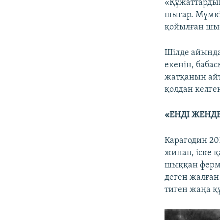
«Құжаттардың
шығар. Мүмкі
қойылған шығ
Шілде айында
екенін, баба
жатқанын айт
қолдан келген
«ЕНДІ ЖЕНДЕ
Карагодин 201
жинап, іске қ
шыққан ферме
деген жалған
тиген жаңа қ