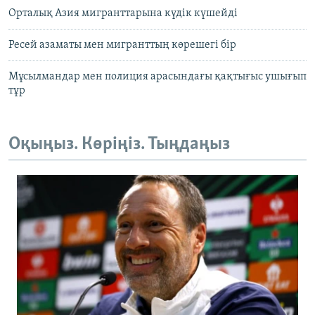
Орталық Азия мигранттарына күдік күшейді
Ресей азаматы мен мигранттың көрешегі бір
Мұсылмандар мен полиция арасындағы қақтығыс ушығып
тұр
Оқыңыз. Көріңіз. Тыңдаңыз