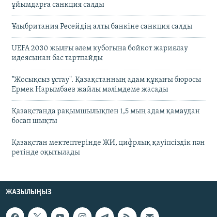
ұйымдарға санкция салды
Ұлыбритания Ресейдің алты банкіне санкция салды
UEFA 2030 жылғы әлем кубогына бойкот жариялау
идеясынан бас тартпайды
"Жосықсыз ұстау". Қазақстанның адам құқығы бюросы
Ермек Нарымбаев жайлы мәлімдеме жасады
Қазақстанда рақымшылықпен 1,5 мың адам қамаудан
босап шықты
Қазақстан мектептерінде ЖИ, цифрлық қауіпсіздік пән
ретінде оқытылады
ЖАЗЫЛЫҢЫЗ