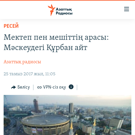
Accessibility
links
Skip
РЕСЕЙ
to
ЖАҢАЛЫҚТАР
Мектеп пен мешіттің арасы:
main
САЯСАТ
content
Мәскеудегі Құрбан айт
AZATTYQTV
Skip
to
Азаттық радиосы
ҚАҢТАР ОҚИҒАСЫ
main
25 тамыз 2017 жыл, 11:05
АДАМ ҚҰҚЫҚТАРЫ
Navigation
Skip
ӘЛЕУМЕТ
Бөлісу
VPN-сіз оқу
to
ӘЛЕМ
Search
АРНАЙЫ ЖОБАЛАР
Русский