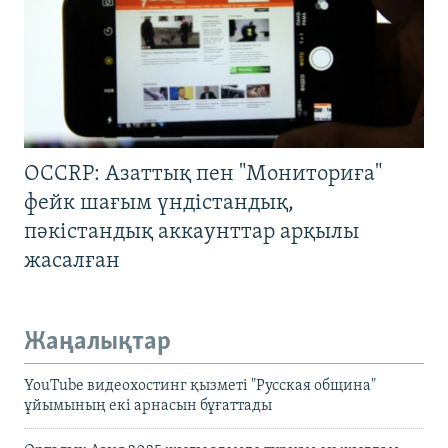
OCCRP: Азаттық пен "Мониториға"
фейк шағым үндістандық,
пәкістандық аккаунттар арқылы
жасалған
Жаңалықтар
YouTube видеохостинг қызметі "Русская община"
ұйымының екі арнасын бұғаттады