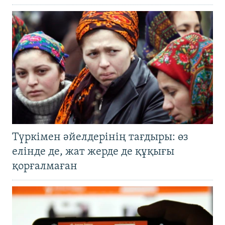
Түркімен әйелдерінің тағдыры: өз
елінде де, жат жерде де құқығы
қорғалмаған