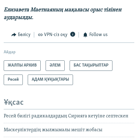
Елизавета Маетнаяның мақаласы орыс тілінен
аударылды.
Бөлісу
VPN-сіз оқу
Follow us
Айдар
ЖАЛПЫ АРХИВ
ӘЛЕМ
БАС ТАҚЫРЫПТАР
Ресей
АДАМ ҚҰҚЫҚТАРЫ
Ұқсас
Ресей билігі радикалдардың Сирияға кетуіне септескен
Мәскеуліктердің жылжымалы мешіт жобасы