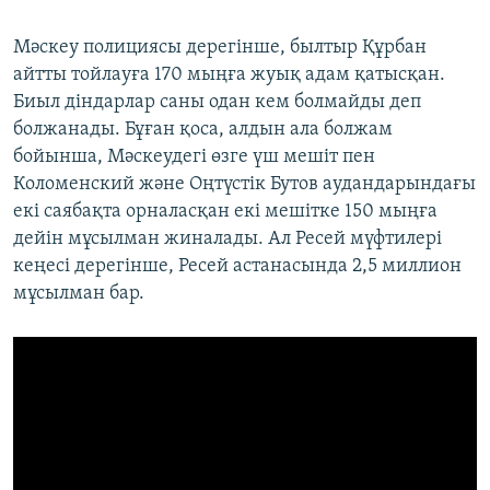
Мәскеу полициясы дерегінше, былтыр Құрбан
айтты тойлауға 170 мыңға жуық адам қатысқан.
Биыл діндарлар саны одан кем болмайды деп
болжанады. Бұған қоса, алдын ала болжам
бойынша, Мәскеудегі өзге үш мешіт пен
Коломенский және Оңтүстік Бутов аудандарындағы
екі саябақта орналасқан екі мешітке 150 мыңға
дейін мұсылман жиналады. Ал Ресей мүфтилері
кеңесі дерегінше, Ресей астанасында 2,5 миллион
мұсылман бар.