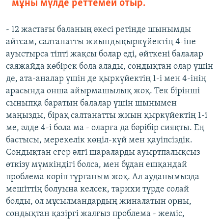
мұны мүлде реттемей отыр.
- 12 жастағы баланың әкесі ретінде шынымды
айтсам, салтанатты жиындықыркүйектің 4-іне
ауыстырса тіпті жақсы болар еді, өйткені балалар
саяжайда көбірек бола алады, сондықтан олар үшін
де, ата-аналар үшін де қыркүйектің 1-і мен 4-інің
арасында онша айырмашылық жоқ. Тек бірінші
сыныпқа баратын балалар үшін шынымен
маңызды, бірақ салтанатты жиын қыркүйектің 1-і
ме, әлде 4-і бола ма - оларға да бәрібір сияқты. Ең
бастысы, мерекелік көңіл-күй мен қауіпсіздік.
Сондықтан егер әлгі шараларды ауыртпалықсыз
өткізу мүмкіндігі болса, мен бұдан ешқандай
проблема көріп тұрғаным жоқ. Ал ауданымызда
мешіттің болуына келсек, тарихи түрде солай
болды, ол мұсылмандардың жиналатын орны,
сондықтан қазіргі жалғыз проблема - жеміс,