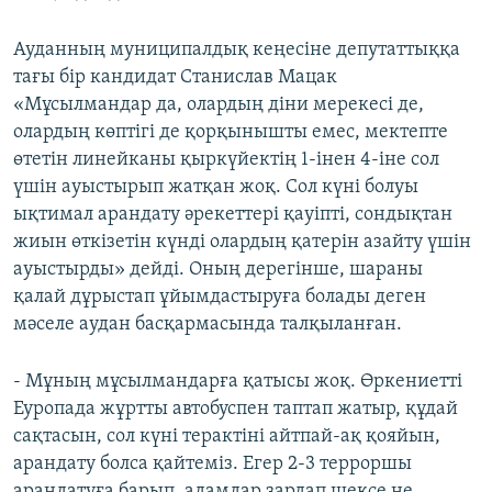
Ауданның муниципалдық кеңесіне депутаттыққа
тағы бір кандидат Станислав Мацак
«Мұсылмандар да, олардың діни мерекесі де,
олардың көптігі де қорқынышты емес, мектепте
өтетін линейканы қыркүйектің 1-інен 4-іне сол
үшін ауыстырып жатқан жоқ. Сол күні болуы
ықтимал арандату әрекеттері қауіпті, сондықтан
жиын өткізетін күнді олардың қатерін азайту үшін
ауыстырды» дейді. Оның дерегінше, шараны
қалай дұрыстап ұйымдастыруға болады деген
мәселе аудан басқармасында талқыланған.
- Мұның мұсылмандарға қатысы жоқ. Өркениетті
Еуропада жұртты автобуспен таптап жатыр, құдай
сақтасын, сол күні терактіні айтпай-ақ қояйын,
арандату болса қайтеміз. Егер 2-3 терроршы
арандатуға барып, адамдар зардап шексе не