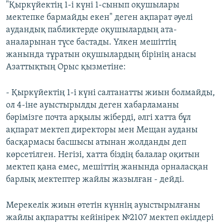
"Қыркүйектің 1-і күні 1-сынып оқушылары
мектепке бармайды екен" деген ақпарат әуелі
аудандық пабликтерде оқушылардың ата-
аналарынан түсе бастады. Үлкен мешіттің
жанында тұратын оқушылардың бірінің анасы
Азаттықтың Орыс қызметіне:
- Қыркүйектің 1-і күні салтанатты жиын болмайды,
ол 4-іне ауыстырылды деген хабарламаны
бәрімізге почта арқылы жіберді, әлгі хатта бұл
ақпарат мектеп директоры мен Мещан ауданы
басқармасы басшысы атынан жолданды деп
көрсетілген. Негізі, хатта біздің балалар оқитын
мектеп қана емес, мешіттің жанында орналасқан
барлық мектептер жайлы жазылған - дейді.
Мерекелік жиын өтетін күннің ауыстырылғаны
жайлы ақпаратты кейінірек №2107 мектеп өкілдері