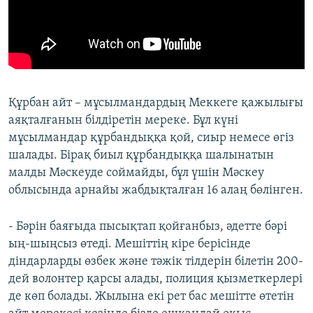
Құрбан айт – мұсылмандардың Меккеге қажылығы
аяқталғанын білдіретін мереке. Бұл күні
мұсылмандар құрбандыққа қой, сиыр немесе өгіз
шалады. Бірақ биыл құрбандыққа шалынатын
малды Мәскеуде соймайды, бұл үшін Мәскеу
облысында арнайы жабдықталған 16 алаң бөлінген.
- Бәрін баяғыда пысықтап қойғанбыз, әдетте бәрі
ың-шыңсыз өтеді. Мешіттің кіре берісінде
діндарларды өзбек және тәжік тілдерін білетін 200-
дей волонтер қарсы алады, полиция қызметкерлері
де көп болады. Жылына екі рет бас мешітте өтетін