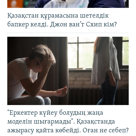
Қазақстан құрамасына шетелдік
бапкер келді. Джон ван’т Схип кім?
"Еркектер күйеу болудың жаңа
моделін шығармады". Қазақстанда
ажырасу қайта көбейді. Оған не себеп?