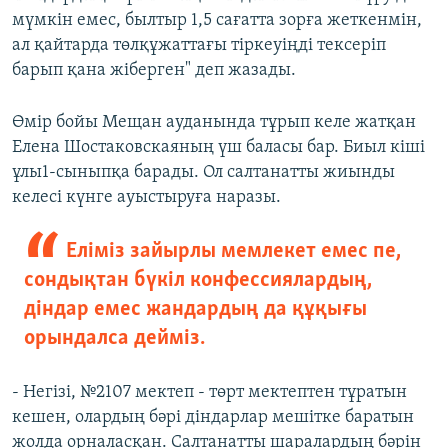
мүмкін емес, былтыр 1,5 сағатта зорға жеткенмін,
ал қайтарда төлқұжаттағы тіркеуіңді тексеріп
барып қана жіберген" деп жазады.
Өмір бойы Мещан ауданында тұрып келе жатқан
Елена Шостаковскаяның үш баласы бар. Биыл кіші
ұлы1-сыныпқа барады. Ол салтанатты жиынды
келесі күнге ауыстыруға наразы.
Еліміз зайырлы мемлекет емес пе,
сондықтан бүкіл конфессиялардың,
діндар емес жандардың да құқығы
орындалса дейміз.
- Негізі, №2107 мектеп - төрт мектептен тұратын
кешен, олардың бәрі діндарлар мешітке баратын
жолда орналасқан. Салтанатты шаралардың бәрін