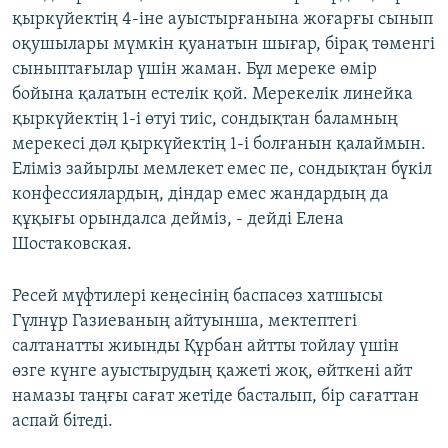
қыркүйектің 4-іне ауыстырғанына жоғарғы сынып
оқушылары мүмкін қуанатын шығар, бірақ төменгі
сыныптағылар үшін жаман. Бұл мереке өмір
бойына қалатын естелік қой. Мерекелік линейка
қыркүйектің 1-і өтуі тиіс, сондықтан баламның
мерекесі дәл қыркүйектің 1-і болғанын қалаймын.
Еліміз зайырлы мемлекет емес пе, сондықтан бүкіл
конфессиялардың, діндар емес жандардың да
құқығы орындалса дейміз, - дейді Елена
Шостаковская.
Ресей мүфтилері кеңесінің баспасөз хатшысы
Гүлнұр Газиеваның айтуынша, мектептегі
салтанатты жиынды Құрбан айтты тойлау үшін
өзге күнге ауыстырудың қажеті жоқ, өйткені айт
намазы таңғы сағат жетіде басталып, бір сағаттан
аспай бітеді.