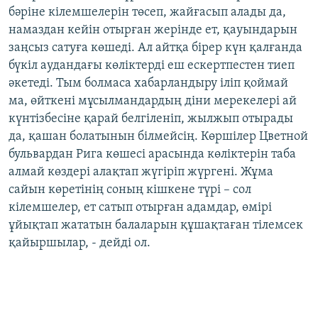
бәріне кілемшелерін төсеп, жайғасып алады да,
намаздан кейін отырған жерінде ет, қауындарын
заңсыз сатуға көшеді. Ал айтқа бірер күн қалғанда
бүкіл аудандағы көліктерді еш ескертпестен тиеп
әкетеді. Тым болмаса хабарландыру іліп қоймай
ма, өйткені мұсылмандардың діни мерекелері ай
күнтізбесіне қарай белгіленіп, жылжып отырады
да, қашан болатынын білмейсің. Көршілер Цветной
бульвардан Рига көшесі арасында көліктерін таба
алмай көздері алақтап жүгіріп жүргені. Жұма
сайын көретінің соның кішкене түрі – сол
кілемшелер, ет сатып отырған адамдар, өмірі
ұйықтап жататын балаларын құшақтаған тілемсек
қайыршылар, - дейді ол.