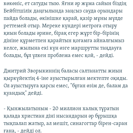
көкөніс, ет сатуды тыю. Яғни әр жұма сайын біздің
Бейбітшілік даңғылында заңсыз сауда орындары
пайда болады, өкінішке қарай, қазір мұны мүлде
реттемей отыр. Мереке күндері метроға отыру
қиын болады әрине, бірақ егер жұрт бір-бірінің
дініне құрметпен қарайтын қоғамға айналғымыз
келсе, жылына екі күн өзге маршрутты таңдауға
болады, бұл үлкен проблема емес қой, - дейді.
Дмитрий Зворыкиннің баласы салтанатты жиын
қыркүйектің 4-іне ауыстырылған мектепте оқиды.
Ол ауыстыруға қарсы емес, "бұған өзім де, балам да
қуандық" дейді.
- Қынжылатыным - 20 миллион халық тұратын
қалада христиан діні нысандарын әр бұрышқа
тықпалап жатыр, ал мешіт, синагогтар бірен-саран
ғана, - дейді ол.