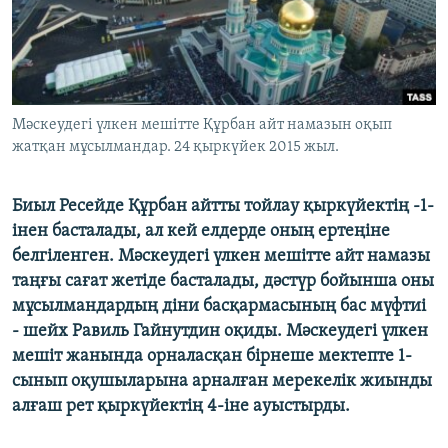
ЖАЗЫЛЫҢЫЗ
Басқа тілдерде
Мәскеудегі үлкен мешітте Құрбан айт намазын оқып
жатқан мұсылмандар. 24 қыркүйек 2015 жыл.
Биыл Ресейде Құрбан айтты тойлау қыркүйектің -1-
інен басталады, ал кей елдерде оның ертеңіне
белгіленген. Мәскеудегі үлкен мешітте айт намазы
таңғы сағат жетіде басталады, дәстүр бойынша оны
мұсылмандардың діни басқармасының бас мүфтиі
- шейх Равиль Гайнутдин оқиды. Мәскеудегі үлкен
мешіт жанында орналасқан бірнеше мектепте 1-
сынып оқушыларына арналған мерекелік жиынды
алғаш рет қыркүйектің 4-іне ауыстырды.