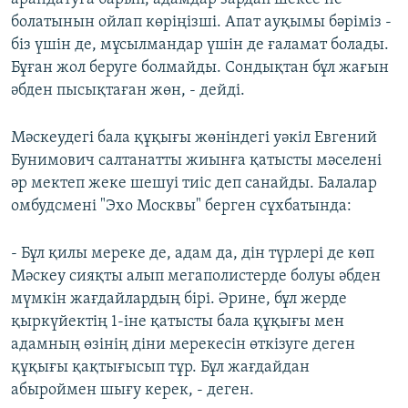
болатынын ойлап көріңізші. Апат ауқымы бәріміз -
біз үшін де, мұсылмандар үшін де ғаламат болады.
Бұған жол беруге болмайды. Сондықтан бұл жағын
әбден пысықтаған жөн, - дейді.
Мәскеудегі бала құқығы жөніндегі уәкіл Евгений
Бунимович салтанатты жиынға қатысты мәселені
әр мектеп жеке шешуі тиіс деп санайды. Балалар
омбудсмені "Эхо Москвы" берген сұхбатында:
- Бұл қилы мереке де, адам да, дін түрлері де көп
Мәскеу сияқты алып мегаполистерде болуы әбден
мүмкін жағдайлардың бірі. Әрине, бұл жерде
қыркүйектің 1-іне қатысты бала құқығы мен
адамның өзінің діни мерекесін өткізуге деген
құқығы қақтығысып тұр. Бұл жағдайдан
абыроймен шығу керек, - деген.