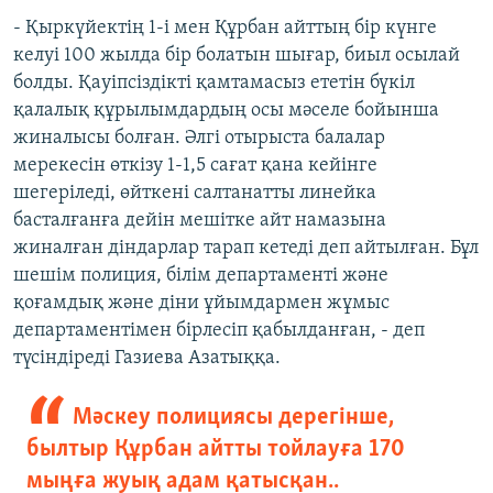
- Қыркүйектің 1-і мен Құрбан айттың бір күнге
келуі 100 жылда бір болатын шығар, биыл осылай
болды. Қауіпсіздікті қамтамасыз ететін бүкіл
қалалық құрылымдардың осы мәселе бойынша
жиналысы болған. Әлгі отырыста балалар
мерекесін өткізу 1-1,5 сағат қана кейінге
шегеріледі, өйткені салтанатты линейка
басталғанға дейін мешітке айт намазына
жиналған діндарлар тарап кетеді деп айтылған. Бұл
шешім полиция, білім департаменті және
қоғамдық және діни ұйымдармен жұмыс
департаментімен бірлесіп қабылданған, - деп
түсіндіреді Газиева Азатыққа.
Мәскеу полициясы дерегінше,
былтыр Құрбан айтты тойлауға 170
мыңға жуық адам қатысқан..