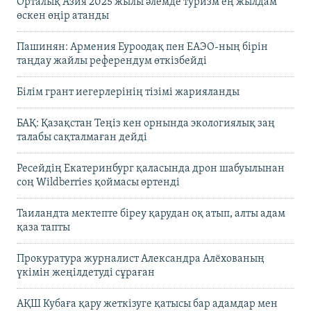
Орталық Азия 2025 жылы әлемде туризм ең жылдам
өскен өңір атанды
Пашинян: Армения Еуроодақ пен ЕАЭО-ның бірін
таңдау жайлы референдум өткізбейді
Білім грант иегерлерінің тізімі жарияланды
БАҚ: Қазақстан Теңіз кен орнында экологиялық заң
талабы сақталмаған дейді
Ресейдің Екатеринбург қаласында дрон шабуылынан
соң Wildberries қоймасы өртенді
Таиландта мектепте біреу қарудан оқ атып, алты адам
қаза тапты
Прокуратура журналист Александра Алёхованың
үкімін жеңілдетуді сұраған
АҚШ Кубаға қару жеткізуге қатысы бар адамдар мен