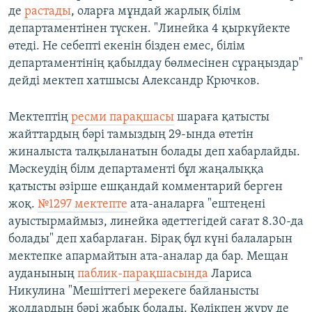
де
растады
, оларға мұндай жарлық білім
департаментінен түскен. "Линейка 4 қыркүйекте
өтеді. Не себепті екенін бізден емес, білім
департаментінің қабылдау бөлмесінен сұраңыздар"
дейді мектеп хатшысы Александр Крючков.
Мектептің
ресми парақшасы
шараға қатысты
жайттардың бәрі тамыздың 29-ында өтетін
жиналыста талқыланатын болады деп хабарлайды.
Мәскеудің білм департаменті бұл жаңалыққа
қатысты әзірше ешқандай комментарий берген
жоқ.
№1297 мектепте
ата-аналарға "ештеңені
ауыстырмаймыз, линейка әдеттегідей сағат 8.30-да
болады" деп хабарлаған. Бірақ бұл күні балаларын
мектепке апармайтын ата-аналар да бар. Мещан
ауданының
паблик-парақшасында
Лариса
Никулина "Мешіттегі мерекеге байланысты
жолдардың бәрі жабық болады. Көлікпен жүру де