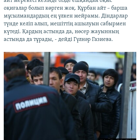
айт мерекесі кезінде бізде ешқандай оқыс
оқиғалар болып көрген жоқ. Құрбан айт – барша
мұсылмандардың ең үлкен мейрамы. Діндарлар
түнде келіп алып, мешіттің ашылуын сабырмен
күтеді. Қардың астында да, нөсер жауынның
астында да тұрады, - дейді Гүлнәр Газиева.