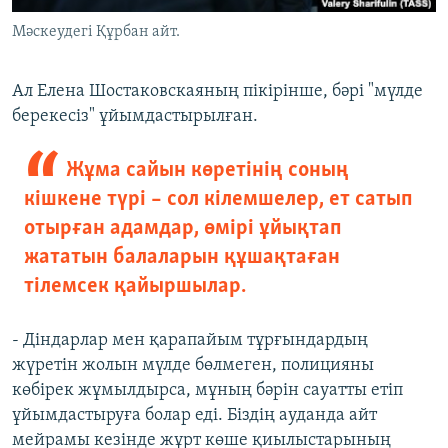
Мәскеудегі Құрбан айт.
Ал Елена Шостаковскаяның пікірінше, бәрі "мүлде
берекесіз" ұйымдастырылған.
Жұма сайын көретінің соның
кішкене түрі – сол кілемшелер, ет сатып
отырған адамдар, өмірі ұйықтап
жататын балаларын құшақтаған
тілемсек қайыршылар.
- Діндарлар мен қарапайым тұрғындардың
жүретін жолын мүлде бөлмеген, полицияны
көбірек жұмылдырса, мұның бәрін сауатты етіп
ұйымдастыруға болар еді. Біздің ауданда айт
мейрамы кезінде жұрт көше қиылыстарының