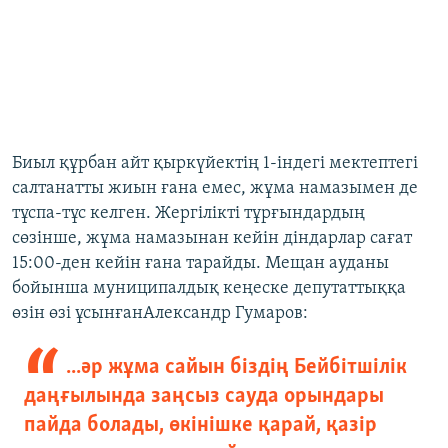
Биыл құрбан айт қыркүйектің 1-індегі мектептегі
салтанатты жиын ғана емес, жұма намазымен де
тұспа-тұс келген. Жергілікті тұрғындардың
сөзінше, жұма намазынан кейін діндарлар сағат
15:00-ден кейін ғана тарайды. Мещан ауданы
бойынша муниципалдық кеңеске депутаттыққа
өзін өзі ұсынғанАлександр Гумаров:
...әр жұма сайын біздің Бейбітшілік
даңғылында заңсыз сауда орындары
пайда болады, өкінішке қарай, қазір