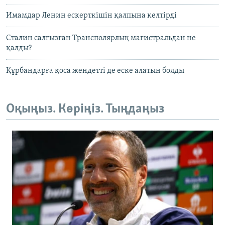
Имамдар Ленин ескерткішін қалпына келтірді
Сталин салғызған Трансполярлық магистральдан не
қалды?
Құрбандарға қоса жендетті де еске алатын болды
Оқыңыз. Көріңіз. Тыңдаңыз