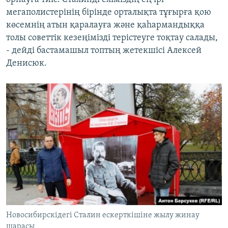
мегаполистерінің бірінде орталықта тұғырға қою
көсемнің атын қаралауға және қаһармандыққа
толы советтік кезеңімізді терістеуге тоқтау салады,
- дейді бастамашыл топтың жетекшісі Алексей
Денисюк.
Новосибирскідегі Сталин ескерткішіне жылу жинау
шарасы