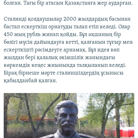
болған. Тағы бір атасын Қазақстанға жер аударған.
Сталинді қолдаушылар 2000 жылдардың басынан
бастап ескерткіш орнатуды талап етіп келеді. Олар
450 мың рубль жинап қойды. Бұл ақшаның бір
бөлігі мүсін дайындауға кетті, қалғанын тұғыр мен
ескерткішті рәсімдеуге арнамақ. Бұл идея көп
жылдан бері қалалық әкімшілік жанындағы
көркемдік кеңес жиынында талқыланып келеді.
Бірақ бірнеше мәрте сталиншілдердің ұсынысы
қабылданбай қалған.