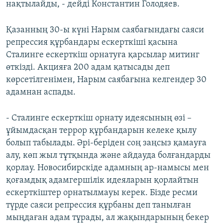
нақтылайды, - дейді Константин Голодяев.
Қазанның 30-ы күні Нарым саябағындағы саяси
репрессия құрбандары ескерткіші қасына
Сталинге ескерткіш орнатуға қарсылар митинг
өткізді. Акцияға 200 адам қатысады деп
көрсетілгенімен, Нарым саябағына келгендер 30
адамнан аспады.
- Сталинге ескерткіш орнату идеясының өзі –
ұйымдасқан террор құрбандарын келеке қылу
болып табылады. Әрі-беріден соң заңсыз қамауға
алу, көп жыл тұтқында және айдауда болғандарды
қорлау. Новосибирскіде адамның ар-намысы мен
қоғамдық адамгершілік идеяларын қорлайтын
ескерткіштер орнатылмауы керек. Бізде ресми
түрде саяси репрессия құрбаны деп танылған
мыңдаған адам тұрады, ал жақындарының бекер