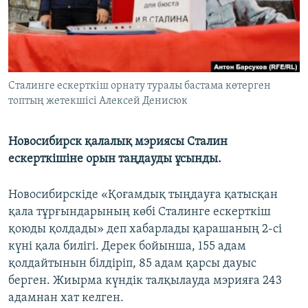
ЖАЗЫЛЫҢЫЗ
Басқа тілдерде
Cталинге ескерткіш орнату туралы бастама көтерген
топтың жетекшісі Алексей Денисюк
Новосибирск қалалық мэриясы Сталин
ескерткішіне орын таңдауды ұсынды.
Новосибирскіде «Қоғамдық тыңдауға қатысқан
қала тұрғындарының көбі Сталинге ескерткіш
қоюды қолдады» деп хабарлады қарашаның 2-сі
күні қала билігі. Дерек бойынша, 155 адам
қолдайтынын білдіріп, 85 адам қарсы дауыс
берген. Жиырма күндік талқылауда мэрияға 243
адамнан хат келген.