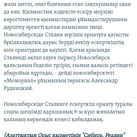
жапа шегіп, опат болғанын еске сақтаушылар одан
да көп. Қылмыстық кодексте ескіру мерзімі
көрсетілмеген қылмыстарды ұйымдастырушыны
дәріптеу әрекеті қоғам намысына тиеді.
Новосибирскіде Сталин мүсінін орнатуға қатысты
бүкілхалықтық дауыс беруді өткізу ескерткіштің
өзін орнатудан да қауіпті. Қоғам арасында
Сталинді ақтап алуға тырысу Новосибирск
қаласының беделін түсіріп, ғылым қаласы ретіндегі
абыройын құртады, - дейді новосибирсктегі
«Мемориал» ұйымының төрағасы Александр
Рудницкий.
Новосибирскіде Сталинге ескерткіш орнату туралы
соңғы шешімді қарашаның 9-ы күні жиналатын
қаланың көркемдік кеңесі қабылдамақ.
(Азаттықтың Орыс қызметінің "Сибирь. Реалии"