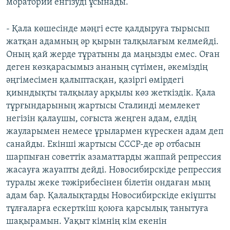
мораторий енгізуді ұсынады.
- Қала көшесінде мәңгі есте қалдыруға тырысып
жатқан адамның әр қырын талқылағым келмейді.
Оның қай жерде тұратыны да маңызды емес. Оған
деген көзқарасымыз ананың сүтімен, әкеміздің
әңгімесімен қалыптасқан, қазіргі өмірдегі
қиындықты талқылау арқылы көз жеткіздік. Қала
тұрғындарының жартысы Сталинді мемлекет
негізін қалаушы, соғыста жеңген адам, елдің
жауларымен немесе ұрылармен күрескен адам деп
санайды. Екінші жартысы СССР-де әр отбасын
шарпыған советтік азаматтарды жаппай репрессия
жасауға жауапты дейді. Новосибирскіде репрессия
туралы жеке тәжірибесінен білетін ондаған мың
адам бар. Қалалықтарды Новосибирскіде екіұшты
тұлғаларға ескерткіш қоюға қарсылық танытуға
шақырамын. Уақыт кімнің кім екенін