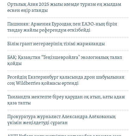
Орталық Азия 2025 жылы әлемде туризм ең жылдам
өскен өңір атанды
Пашинян: Армения Еуроодақ пен ЕАЭО-ның бірін
таңдау жайлы референдум өткізбейді
Білім грант иегерлерінің тізімі жарияланды
БАҚ: Қазақстан "Теңізшевройлға" экологиялық талап
қойды
Ресейдің Екатеринбург қаласында дрон шабуылынан
соң Wildberries қоймасы өртенді
Таиландта мектепте біреу қарудан оқ атып, алты адам
қаза тапты
Прокуратура журналист Александра Алёхованың
үкімін жеңілдетуді сұраған