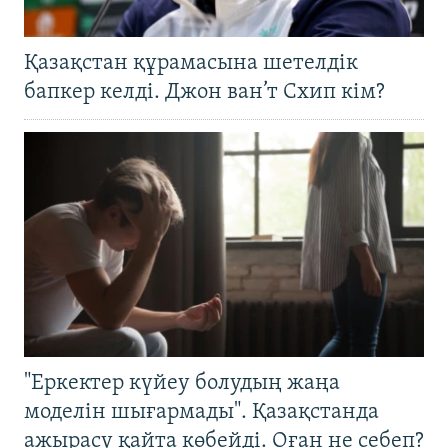
Қазақстан құрамасына шетелдік
бапкер келді. Джон ван’т Схип кім?
"Еркектер күйеу болудың жаңа
моделін шығармады". Қазақстанда
ажырасу қайта көбейді. Оған не себеп?