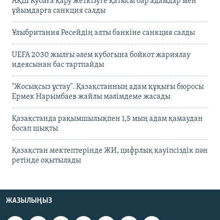
АҚШ Кубаға қару жеткізуге қатысы бар адамдар мен
ұйымдарға санкция салды
Ұлыбритания Ресейдің алты банкіне санкция салды
UEFA 2030 жылғы әлем кубогына бойкот жариялау
идеясынан бас тартпайды
"Жосықсыз ұстау". Қазақстанның адам құқығы бюросы
Ермек Нарымбаев жайлы мәлімдеме жасады
Қазақстанда рақымшылықпен 1,5 мың адам қамаудан
босап шықты
Қазақстан мектептерінде ЖИ, цифрлық қауіпсіздік пән
ретінде оқытылады
ЖАЗЫЛЫҢЫЗ