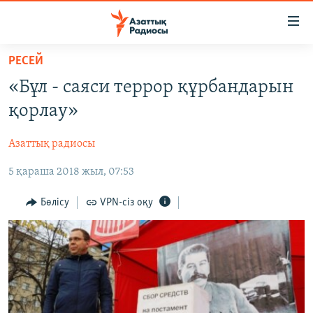
Accessibility
links
Skip
РЕСЕЙ
to
ЖАҢАЛЫҚТАР
«Бұл - саяси террор құрбандарын
main
САЯСАТ
content
қорлау»
AZATTYQTV
Skip
to
Азаттық радиосы
ҚАҢТАР ОҚИҒАСЫ
main
5 қараша 2018 жыл, 07:53
АДАМ ҚҰҚЫҚТАРЫ
Navigation
Skip
ӘЛЕУМЕТ
Бөлісу
VPN-сіз оқу
to
ӘЛЕМ
Search
АРНАЙЫ ЖОБАЛАР
Русский