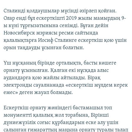
Сталинді қолдаушылар мүсінді әзірлеп қойған.
Олар енді бұл ескерткішті 2019 жылы мамырдың 9-
ы күні тұрғызатынына сенімді. Бұған дейін
Новосибирск мэриясы ресми сайтында
қалалықтарға Иосиф Сталинге ескерткіш қою үшін
орын таңдауды ұсынған болатын.
Үш нұсқаның бірінде орталықта, басты көшеге
орнату ұсынылған. Қалған екі нұсқада алыс
аудандарға қою жайлы айтылады. Бірақ
электронды сауалнамада «ескерткіш мүлдем керек
емес» деген жауап болмады.
Ескерткіш орнату жөніндегі бастамашыл топ
монументті қалалық жол торабына, Бірінші
дүниежүзілік соғыс құрбандарын еске алу үшін
салынған ғимараттың маңына орнату туралы талап