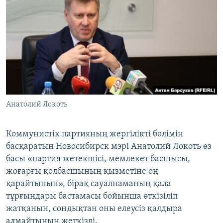
Анатолий Локоть
​Коммунистік партияның жергілікті бөлімін
басқаратын Новосибирск мэрі Анатолий Локоть өз
басы «партия жетекшісі, мемлекет басшысы,
жоғарғы қолбасшының қызметіне оң
қарайтынын», бірақ сауалнаманың қала
тұрғындары бастамасы бойынша өткізіліп
жатқанын, сондықтан оны елеусіз қалдыра
алмайтынын жеткізді.