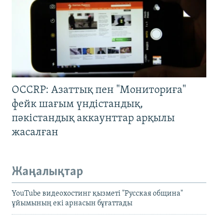
OCCRP: Азаттық пен "Мониториға"
фейк шағым үндістандық,
пәкістандық аккаунттар арқылы
жасалған
Жаңалықтар
YouTube видеохостинг қызметі "Русская община"
ұйымының екі арнасын бұғаттады