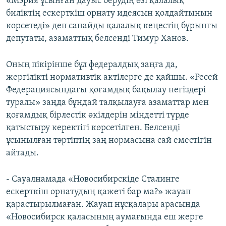
«Мэрия ұсынған дауыс берудің өзі қалалық
биліктің ескерткіш орнату идеясын қолдайтынын
көрсетеді» деп санайды қалалық кеңестің бұрынғы
депутаты, азаматтық белсенді Тимур Ханов.
Оның пікірінше бұл федералдық заңға да,
жергілікті нормативтік актілерге де қайшы. «Ресей
Федерациясындағы қоғамдық бақылау негіздері
туралы» заңда бұндай талқылауға азаматтар мен
қоғамдық бірлестік өкілдерін міндетті түрде
қатыстыру керектігі көрсетілген. Белсенді
ұсынылған тәртіптің заң нормасына сай еместігін
айтады.
- Сауалнамада «Новосибирскіде Сталинге
ескерткіш орнатудың қажеті бар ма?» жауап
қарастырылмаған. Жауап нұсқалары арасында
«Новосибирск қаласының аумағында еш жерге