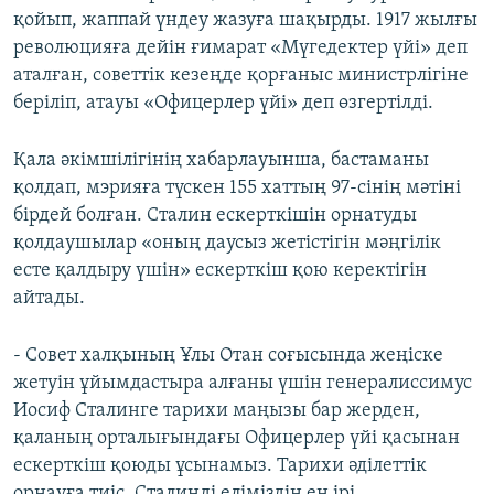
қойып, жаппай үндеу жазуға шақырды. 1917 жылғы
революцияға дейін ғимарат «Мүгедектер үйі» деп
аталған, советтік кезеңде қорғаныс министрлігіне
беріліп, атауы «Офицерлер үйі» деп өзгертілді.
Қала әкімшілігінің хабарлауынша, бастаманы
қолдап, мэрияға түскен 155 хаттың 97-сінің мәтіні
бірдей болған. Сталин ескерткішін орнатуды
қолдаушылар «оның даусыз жетістігін мәңгілік
есте қалдыру үшін» ескерткіш қою керектігін
айтады.
- Совет халқының Ұлы Отан соғысында жеңіске
жетуін ұйымдастыра алғаны үшін генералиссимус
Иосиф Сталинге тарихи маңызы бар жерден,
қаланың орталығындағы Офицерлер үйі қасынан
ескерткіш қоюды ұсынамыз. Тарихи әділеттік
орнауға тиіс. Сталинді еліміздің ең ірі