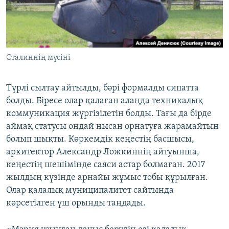
Сталиннің мүсіні
Түрлі сылтау айтылды, бәрі формалды сипатта
болды. Біресе олар қалаған алаңда техникалық
коммуникация жүргізілетін болды. Тағы да бірде
аймақ статусы ондай нысан орнатуға жарамайтын
болып шықты. Көркемдік кеңестің басшысы,
архитектор Александр Ложкиннің айтуынша,
кеңестің шешімінде саяси астар болмаған. 2017
жылдың күзінде арнайы жұмыс тобы құрылған.
Олар қалалық муниципалитет сайтында
көрсетілген үш орынды таңдады.