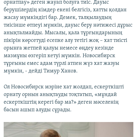
орнатпау» деген жауап болуға тиіс. Дауыс
берушілердің кімдер екені белгісіз, хатты қолдан
жасау мүмкіндігі бар. Демек, талқылаудың
тиісінше өтпеуі мүмкін, дауыс беру нәтижесі дұрыс
анықталмайды. Мысалы, қала тұрғындарының
пікірін көрсетуді есепке алу тетігі жоқ – хат тиісті
орынға жетпей қалуы немесе өңдеу кезінде
мазмұны өзгеріп кетуі мүмкін. Новосибирск
тұрғыны емес адам түрлі атпен жүз хат жазуы
мүмкін, - дейді Тимур Ханов.
Ол Новосибирск мэріне хат жолдап, ескерткішті
орнату орнын анықтауды тоқтатып, «мұндай
ескерткіштің керегі бар ма?» деген мәселенің
басын ашып алуды сұрады.