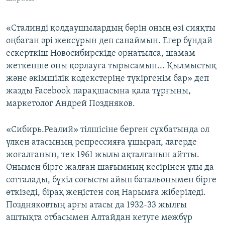
«Сталинді қолдаушылардың бәрін оның өзі сияқты
оңбаған әрі жексұрын деп санаймын. Егер бұндай
ескерткіш Новосибирскіде орнатылса, шамам
жеткенше оны қорлауға тырысамын... Қылмыстық
және әкімшілік кодекстеріңе түкіргенім бар» деп
жазды Facebook парақшасына қала тұрғыны,
маркетолог Андрей Поздняков.
«Сибирь.Реалий» тілшісіне берген сұхбатында ол
үлкен атасының репрессияға ұшырап, лагерде
жоғалғанын, тек 1961 жылы ақталғанын айтты.
Онымен бірге жалған шағымның кесірінен ұлы да
сотталады, бүкіл соғысты айып батальонымен бірге
өткізеді, бірақ жеңістен соң Нарымға жіберіледі.
Поздняковтың арғы атасы да 1932-33 жылғы
аштықта отбасымен Алтайдан кетуге мәжбүр