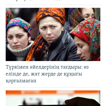
Түркімен әйелдерінің тағдыры: өз
елінде де, жат жерде де құқығы
қорғалмаған