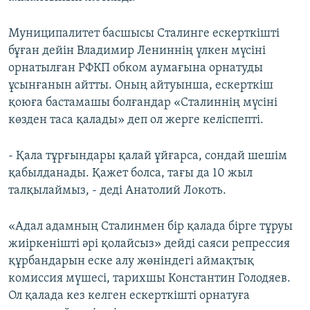
Муниципалитет басшысы Сталинге ескерткішті
бұған дейін Владимир Лениннің үлкен мүсіні
орнатылған РФКП обком аумағына орнатуды
ұсынғанын айтты. Оның айтуынша, ескерткіш
қоюға бастамашы болғандар «Сталиннің мүсіні
көзден таса қалады» деп ол жерге келіспепті.
- Қала тұрғындары қалай ұйғарса, сондай шешім
қабылданады. Қажет болса, тағы да 10 жыл
талқылаймыз, - деді Анатолий Локоть.
«Адал адамның Сталинмен бір қалада бірге тұруы
жиіркенішті әрі қолайсыз» дейді саяси репрессия
құрбандарын еске алу жөніндегі аймақтық
комиссия мүшесі, тарихшы Константин Голодяев.
Ол қалада кез келген ескерткішті орнатуға