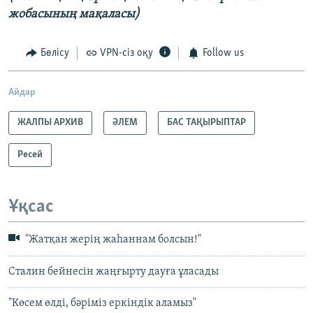
жобасының мақаласы)
Бөлісу
VPN-сіз оқу
Follow us
Айдар
ЖАЛПЫ АРХИВ
ӘЛЕМ
БАС ТАҚЫРЫПТАР
Ресей
Ұқсас
"Жатқан жерің жаһаннам болсын!"
Сталин бейнесін жаңғырту дауға ұласады
"Көсем өлді, бәріміз еркіндік аламыз"