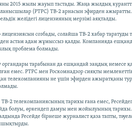
яны 2015 жылы жауып тастады. Жаңа жылдық курантт
ланысшылар (РТРС) ТВ-2 арнасын эфирден ажыратты.
бельдік желідегі лицензияның мерзімі аяқталды.
 лицензиясын созбады, солайша ТВ-2 хабар таратуды 
зден астам адам жұмыссыз қалды. Компанияда ешқан
ылық проблема болмады.
у органдары тарабынан да ешқандай заңдық немесе 
ған емес. РТРС мен Роскомнадзор сияқты мемлекетті
ан телекомпанияны не үшін эфирден ажыратқаны ту
болмады.
 ТВ-2 телекомпаниясының тарихы ғана емес, Ресейдегі
да болуы, өркендеп дамуы мен жойылуының тарихы.
лдында Ресейде бірнеше журналист қаза тапты, тәуел
ұншықтырды.