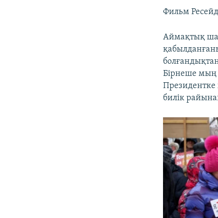
Фильм Ресейде
Аймақтық ша
қабылданғаны
болғандықтан
Бірнеше мың 
Президентке 
билік райынан