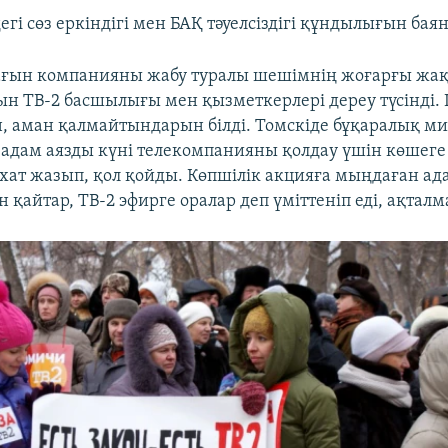
гі сөз еркіндігі мен БАҚ тәуелсіздігі құндылығын бая
ғын компанияны жабу туралы шешімнің жоғарғы жа
н ТВ-2 басшылығы мен қызметкерлері дереу түсінді. І
, аман қалмайтындарын білді. Томскіде бұқаралық мит
адам аязды күні телекомпанияны қолдау үшін көшег
хат жазып, қол қойды. Көпшілік акцияға мыңдаған а
 қайтар, ТВ-2 эфирге оралар деп үміттеніп еді, ақтал