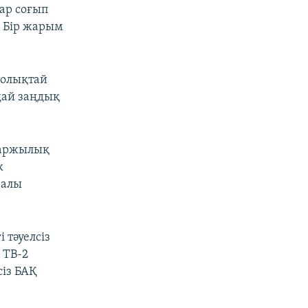
ар соғып
 Бір жарым
толықтай
дай заңдық
қаржылық
к
ралы
 тәуелсіз
 ТВ-2
сіз БАҚ