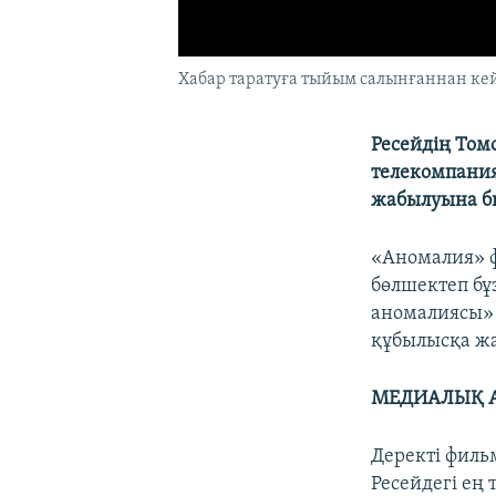
Хабар таратуға тыйым салынғаннан кей
Ресейдің Том
телекомпани
жабылуына би
«Аномалия» ф
бөлшектеп бұ
аномалиясы» 
құбылысқа ж
МЕДИАЛЫҚ 
Деректі филь
Ресейдегі ең