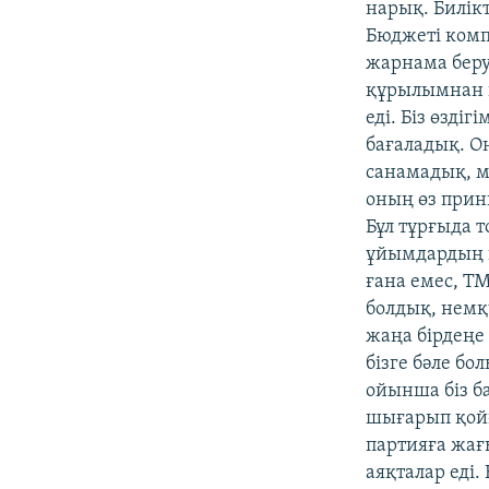
нарық. Билік
Бюджеті комп
жарнама беру
құрылымнан н
еді. Біз өзді
бағаладық. Он
санамадық, м
оның өз принц
Бұл тұрғыда т
ұйымдардың қ
ғана емес, ТМ
болдық, немқ
жаңа бірдеңе 
бізге бәле б
ойынша біз ба
шығарып қойғ
партияға жағы
аяқталар еді.