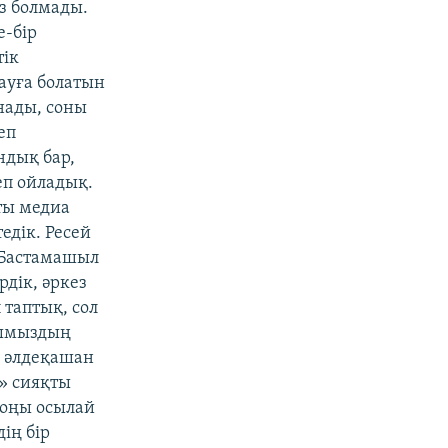
з болмады.
е-бір
тік
ауға болатын
рнады, соны
еп
ндық бар,
еп ойладық.
қты медиа
едік. Ресей
. Бастамашыл
дік, әркез
 таптық, сол
рымыздың
і әлдеқашан
» сияқты
 соңы осылай
дің бір