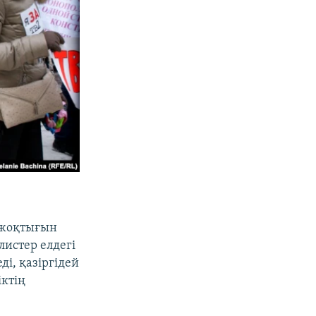
 жоқтығын
листер елдегі
ді, қазіргідей
іктің