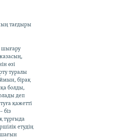
ның тағдыры
н шығару
 жазасың,
ін өзі
ұрту туралы
ймын, бірақ
сқа болды,
олады деп
туға қажетті
– біз
қ тұрғыда
ршілік етудің
 шағын