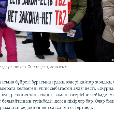
олдау акциясы. Желтоқсан, 2014 жыл
рнасына бүйрегі бұратындардың өздері қайтар жолдың
ымыраға келмегені үшін сыбағасын алды десті. «Журна
інбеді, реакция танытпады, заман өзгерісіне бейімделме
 болмайтынын түсінбеді» деген пікірлер бар. Олар бил
амастан редакцияның саясатын өзгертпеді.