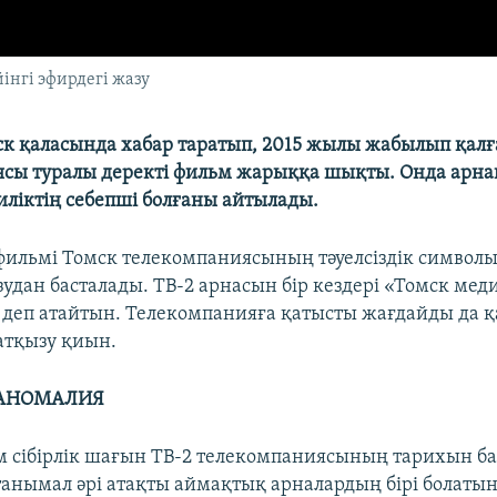
інгі эфирдегі жазу
ск қаласында хабар таратып, 2015 жылы жабылып қалғ
ясы туралы деректі фильм жарыққа шықты. Онда арн
ліктің себепші болғаны айтылады.
ильмі Томск телекомпаниясының тәуелсіздік символ
зудан басталады. ТВ-2 арнасын бір кездері «Томск ме
деп атайтын. Телекомпанияға қатысты жағдайды да 
атқызу қиын.
АНОМАЛИЯ
м сібірлік шағын ТВ-2 телекомпаниясының тарихын б
 танымал әрі атақты аймақтық арналардың бірі болатын