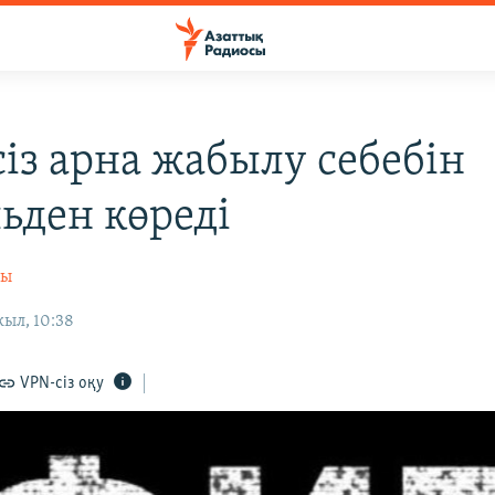
сіз арна жабылу себебін
ьден көреді
сы
ыл, 10:38
VPN-сіз оқу