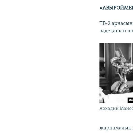
«АБЫРОЙМЕН
ТВ-2 арнасы
әлдеқашан ш
Аркадий Майо
жарнамалық м