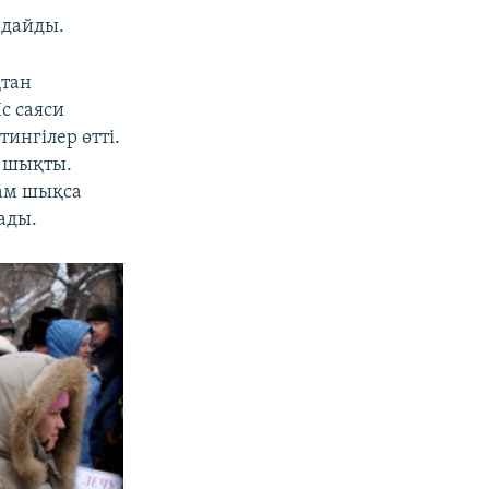
ндайды.
қтан
с саяси
ингілер өтті.
е шықты.
дам шықса
мады.