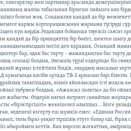
те, олигархтар мен партиялар арасында демеушілерімі
анияның жалпы табысынан бірнеше пайызға көп бірд
шіміз болған жоқ. Сондықтан қандай да бір мемлекет
емесе қаржы корпорациясынан жарнама түсіруді сұр
гімізден күн көрдік.Редакция бойынша тәуелсіз саясат о
ы қандай да бір принциптің бір бөлігі, шектен шығу д
амандығымыздың негізі деп қарадық. Осындай мама
иптері бар, одан бас тарту – мамандықтан бас тарту д
олық сенімді болдық. Әлемнің түрлі елдерінде біз сия
алай жұмыс істейтінін білдік, олардың мысалын зертт
Д аумағында кәсіби ортада ТВ-2 арнасын бәрі білетін
ұрайлық танытпадық, өзіміз айналысқан істі жақсы көр
ойлап табумен болдық. «Ажалсыз полкты» да біз ойлап
олып жабысты. Өздерін нағыз патриот санайтын жаула
сты «біріктіргішті» жекешелеп алыппыз... Бізге үкімд
ан, әлденені өзгерту еш мүмкін емес. «Единая Россия
нып, тағы біраз уақыт тіршілік етуге болар еді, бірақ
 Біз абыроймен кеттік. Көп нәрсені жоғалттық, өміріміз