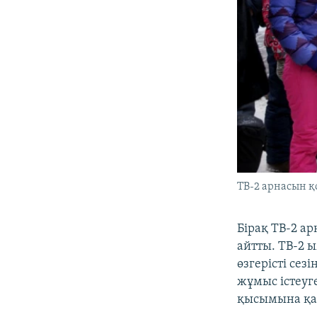
ТВ-2 арнасын қ
Бірақ ТВ-2 а
айтты. ТВ-2 
өзгерісті сез
жұмыс істеуге
қысымына қар