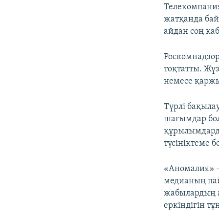
Телекомпани
жатқанда бай
айдан соң ка
Роскомнадзор
тоқтатты. Жү
немесе қарж
Түрлі бақыла
шағымдар бол
құрылымдард
түсініктеме 
«Аномалия» -
медианың пай
жабылардың а
еркіндігін т