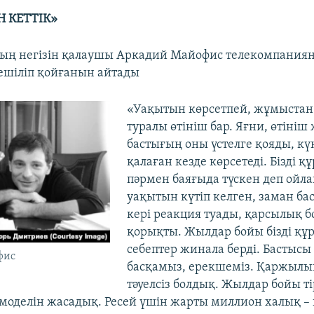
 КЕТТІК»
ның негізін қалаушы Аркадий Майофис телекомпания
ешіліп қойғанын айтады
​«Уақытын көрсетпей, жұмыста
туралы өтініш бар. Яғни, өтініш
бастығың оны үстелге қояды, күн
қалаған кезде көрсетеді. Бізді қ
пәрмен баяғыда түскен деп ойла
уақытын күтіп келген, заман ба
кері реакция туады, қарсылық б
қорықты. Жылдар бойы бізді құр
себептер жинала берді. Бастысы 
фис
басқамыз, ерекшеміз. Қаржылы
тәуелсіз болдық. Жылдар бойы ті
оделін жасадық. Ресей үшін жарты миллион халық –