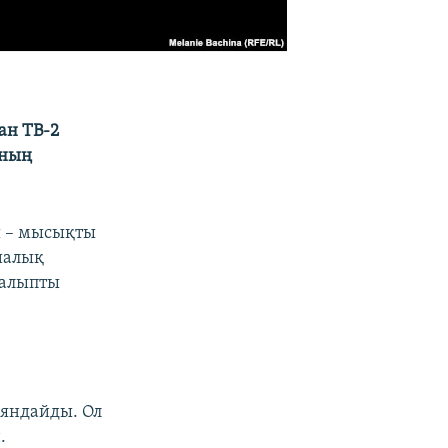
ан ТВ-2
аның
ы – мысықты
диалық
қалыпты
аяндайды. Ол
.