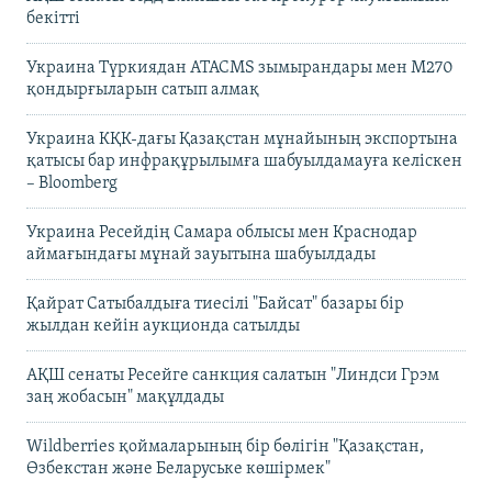
бекітті
Украина Түркиядан ATACMS зымырандары мен M270
қондырғыларын сатып алмақ
Украина КҚК-дағы Қазақстан мұнайының экспортына
қатысы бар инфрақұрылымға шабуылдамауға келіскен
– Bloomberg
Украина Ресейдің Самара облысы мен Краснодар
аймағындағы мұнай зауытына шабуылдады
Қайрат Сатыбалдыға тиесілі "Байсат" базары бір
жылдан кейін аукционда сатылды
АҚШ сенаты Ресейге санкция салатын "Линдси Грэм
заң жобасын" мақұлдады
Wildberries қоймаларының бір бөлігін "Қазақстан,
Өзбекстан және Беларуське көшірмек"