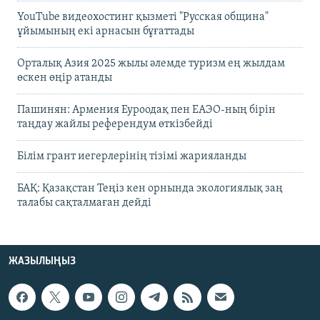
YouTube видеохостинг қызметі "Русская община"
ұйымының екі арнасын бұғаттады
Орталық Азия 2025 жылы әлемде туризм ең жылдам
өскен өңір атанды
Пашинян: Армения Еуроодақ пен ЕАЭО-ның бірін
таңдау жайлы референдум өткізбейді
Білім грант иегерлерінің тізімі жарияланды
БАҚ: Қазақстан Теңіз кен орнында экологиялық заң
талабы сақталмаған дейді
ЖАЗЫЛЫҢЫЗ