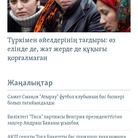
Түркімен әйелдерінің тағдыры: өз
елінде де, жат жерде де құқығы
қорғалмаған
Жаңалықтар
Самат Смақов "Атырау" футбол клубының бас бапкері
болып тағайындалды
Биліктегі "Тиса" партиясы Венгрия президенттігіне
заңгер Андраш Баканы ұсынбақ
АҚШ сенаты Тодд Бланшты бас прокурор лауазымына