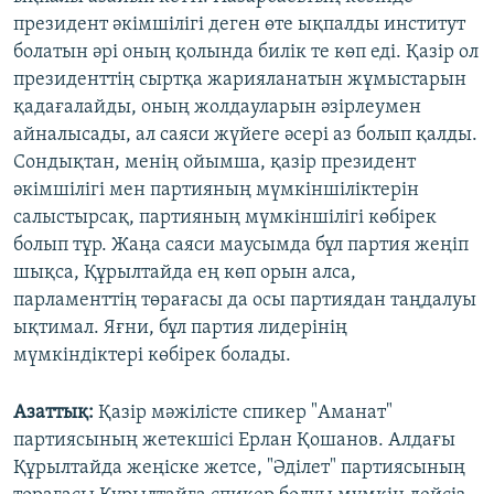
президент әкімшілігі деген өте ықпалды институт
болатын әрі оның қолында билік те көп еді. Қазір ол
президенттің сыртқа жарияланатын жұмыстарын
қадағалайды, оның жолдауларын әзірлеумен
айналысады, ал саяси жүйеге әсері аз болып қалды.
Сондықтан, менің ойымша, қазір президент
әкімшілігі мен партияның мүмкіншіліктерін
салыстырсақ, партияның мүмкіншілігі көбірек
болып тұр. Жаңа саяси маусымда бұл партия жеңіп
шықса, Құрылтайда ең көп орын алса,
парламенттің төрағасы да осы партиядан таңдалуы
ықтимал. Яғни, бұл партия лидерінің
мүмкіндіктері көбірек болады.
Азаттық:
Қазір мәжілісте спикер "Аманат"
партиясының жетекшісі Ерлан Қошанов. Алдағы
Құрылтайда жеңіске жетсе, "Әділет" партиясының