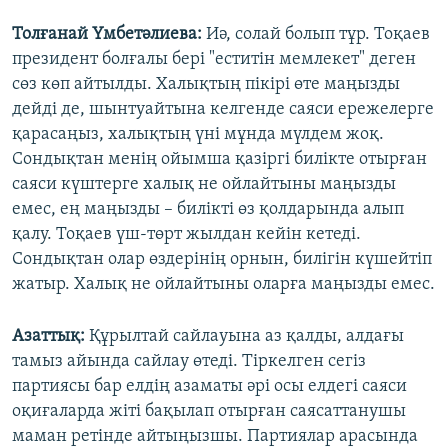
Толғанай Үмбетәлиева:
Иә, солай болып тұр. Тоқаев
президент болғалы бері "еститін мемлекет" деген
сөз көп айтылды. Халықтың пікірі өте маңызды
дейді де, шынтуайтына келгенде саяси ережелерге
қарасаңыз, халықтың үні мұнда мүлдем жоқ.
Сондықтан менің ойымша қазіргі билікте отырған
саяси күштерге халық не ойлайтыны маңызды
емес, ең маңызды – билікті өз қолдарында алып
қалу. Тоқаев үш-төрт жылдан кейін кетеді.
Сондықтан олар өздерінің орнын, билігін күшейтіп
жатыр. Халық не ойлайтыны оларға маңызды емес.
Азаттық:
Құрылтай сайлауына аз қалды, алдағы
тамыз айында сайлау өтеді. Тіркелген сегіз
партиясы бар елдің азаматы әрі осы елдегі саяси
оқиғаларда жіті бақылап отырған саясаттанушы
маман ретінде айтыңызшы. Партиялар арасында