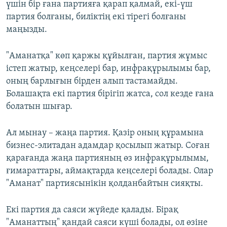
үшін бір ғана партияға қарап қалмай, екі-үш
партия болғаны, биліктің екі тірегі болғаны
маңызды.
"Аманатқа" көп қаржы құйылған, партия жұмыс
істеп жатыр, кеңселері бар, инфрақұрылымы бар,
оның барлығын бірден алып тастамайды.
Болашақта екі партия бірігіп жатса, сол кезде ғана
болатын шығар.
Ал мынау – жаңа партия. Қазір оның құрамына
бизнес-элитадан адамдар қосылып жатыр. Соған
қарағанда жаңа партияның өз инфрақұрылымы,
ғимараттары, аймақтарда кеңселері болады. Олар
"Аманат" партиясынікін қолданбайтын сияқты.
Екі партия да саяси жүйеде қалады. Бірақ
"Аманаттың" қандай саяси күші болады, ол өзіне