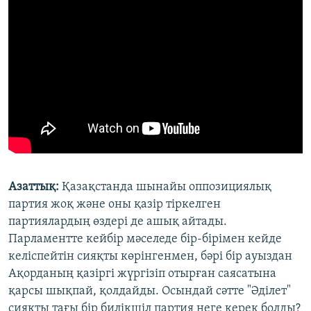
Азаттық:
Қазақстанда шынайы оппозициялық
партия жоқ және оны қазір тіркелген
партиялардың өздері де ашық айтады.
Парламентте кейбір мәселеде бір-бірімен кейде
келіспейтін сияқты көрінгенмен, бәрі бір ауыздан
Ақорданың қазіргі жүргізіп отырған саясатына
қарсы шықпай, қолдайды. Осындай сәтте "Әділет"
сияқты тағы бір билікшіл партия неге керек болды?