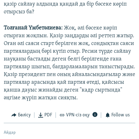
қазір сайлау алдында қандай да бір бәсеке көріп
отырсыз ба?
Толғанай Үмбетәлиева:
Жоқ, әлі бәсеке көріп
отырған жоқпын. Қазір заңдарды әлі реттеп жатыр.
Оған әлі саяси старт берілген жоқ, сондықтан саяси
партиялардың бәрі күтіп отыр. Ресми түрде сайлау
науқаны басталды деген белгі берілгенде ғана
партиялар шығып, бағдарламаларын таныстырады.
Қазір президент пен оның айналасындағылар және
партиялар арасында қай партия өтеді, қайсысы
қанша дауыс жинайды деген "кадр сыртында"
әңгіме жүріп жатқан сияқты.
Бөлісу
PDF
VPN-сіз оқу
Follow us
Айдар