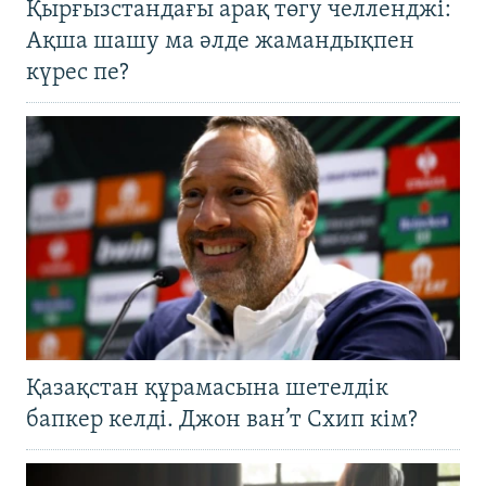
Қырғызстандағы арақ төгу челленджі:
Ақша шашу ма әлде жамандықпен
күрес пе?
Қазақстан құрамасына шетелдік
бапкер келді. Джон ван’т Схип кім?