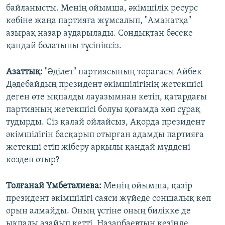
байланысты. Менің ойымша, әкімшілік ресурс
көбіне жаңа партияға жұмсалып, "Аманатқа"
азырақ назар аударылады. Сондықтан бәсеке
қандай болатыны түсініксіз.
Азаттық:
"Әділет" партиясының төрағасы Айбек
Дәдебайдың президент әкімшілігінің жетекшісі
деген өте ықпалды лауазымнан кетіп, қатардағы
партияның жетекшісі болуы қоғамда көп сұрақ
тудырды. Сіз қалай ойлайсыз, Ақорда президент
әкімшілігін басқарып отырған адамды партияға
жетекші етіп жіберу арқылы қандай мүддені
көздеп отыр?
Толғанай Үмбетәлиева:
Менің ойымша, қазір
президент әкімшілігі саяси жүйеде соншалық көп
орын алмайды. Оның үстіне оның билікке де
ықпалы азайып кетті. Назарбаевтың кезінде