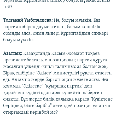
төрағасы Құрылтайға спикер болуы мүмкін дейсіз
ғой?
Толғанай Үмбетәлиева:
Иә, болуы мүмкін. Бұл
партия көбірек дауыс жинап, басым көпшілік
орынды алса, оның лидері Құрылтайдың спикері
болуы мүмкін.
Азаттық:
Қазақстанда Қасым-Жомарт Тоқаев
президент болғалы оппозициялық партия құруға
жасалған үлкенді-кшілі талпыныс аз болған жоқ.
Бірақ ешбіріне "Әділет" министрлігі рұқсат етпеген
еді. Ал мына жерде бәрі оп-оңай жүзеге асты. Бұл
қоғамда "Әділетке" "қуыршақ партия" деп
қарайтын күдікті одан ары күшейтіп жіберген
сияқты. Бұл жерде билік халыққа қарата "Күдіктене
беріңдер, бізге бәрібір" дегендей позиция ұстанып
отырғандай көрінбей ме?