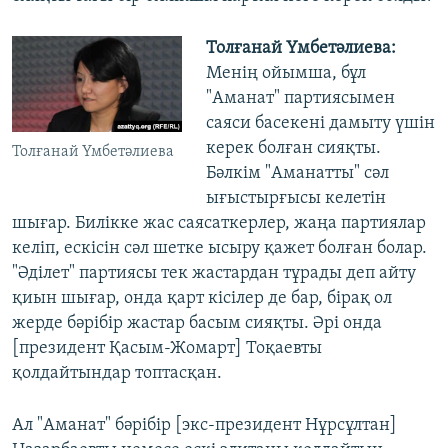
Толғанай Үмбетәлиева:
Менің ойымша, бұл
"Аманат" партиясымен
саяси басекені дамыту үшін
керек болған сияқты.
Толғанай Үмбетәлиева
Бәлкім "Аманатты" сәл
ығыстырғысы келетін
шығар. Билікке жас саясаткерлер, жаңа партиялар
келіп, ескісін сәл шетке ысыру қажет болған болар.
"Әділет" партиясы тек жастардан тұрады деп айту
қиын шығар, онда қарт кісілер де бар, бірақ ол
жерде бәрібір жастар басым сияқты. Әрі онда
[президент Қасым-Жомарт] Тоқаевты
қолдайтындар топтасқан.
Ал "Аманат" бәрібір [экс-президент Нұрсұлтан]