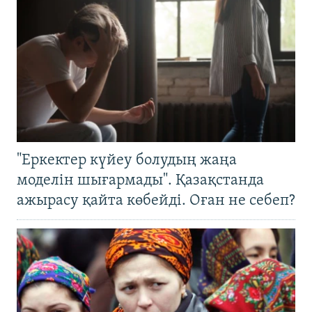
"Еркектер күйеу болудың жаңа
моделін шығармады". Қазақстанда
ажырасу қайта көбейді. Оған не себеп?