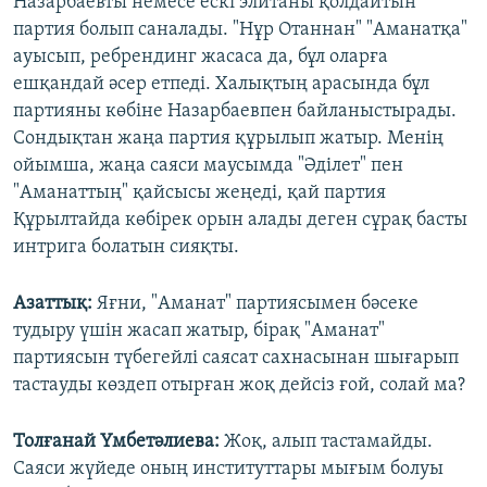
Назарбаевты немесе ескі элитаны қолдайтын
партия болып саналады. "Нұр Отаннан" "Аманатқа"
ауысып, ребрендинг жасаса да, бұл оларға
ешқандай әсер етпеді. Халықтың арасында бұл
партияны көбіне Назарбаевпен байланыстырады.
Сондықтан жаңа партия құрылып жатыр. Менің
ойымша, жаңа саяси маусымда "Әділет" пен
"Аманаттың" қайсысы жеңеді, қай партия
Құрылтайда көбірек орын алады деген сұрақ басты
интрига болатын сияқты.
Азаттық:
Яғни, "Аманат" партиясымен бәсеке
тудыру үшін жасап жатыр, бірақ "Аманат"
партиясын түбегейлі саясат сахнасынан шығарып
тастауды көздеп отырған жоқ дейсіз ғой, солай ма?
Толғанай Үмбетәлиева:
Жоқ, алып тастамайды.
Саяси жүйеде оның институттары мығым болуы