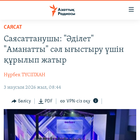
Accessibility
links
Skip
САЯСАТ
to
ЖАҢАЛЫҚТАР
Саясаттанушы: "Әділет"
main
САЯСАТ
content
"Аманатты" сәл ығыстыру үшін
AZATTYQTV
Skip
құрылып жатыр
to
ҚАҢТАР ОҚИҒАСЫ
main
Нұрбек ТҮСІПХАН
АДАМ ҚҰҚЫҚТАРЫ
Navigation
Skip
3 маусым 2026 жыл, 08:44
ӘЛЕУМЕТ
to
ӘЛЕМ
Бөлісу
PDF
VPN-сіз оқу
Search
АРНАЙЫ ЖОБАЛАР
Русский