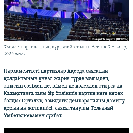
ЖАЗЫЛЫҢЫЗ
Басқа тілдерде
"Әділет" партиясының құрылтай жиыны. Астана, 7 мамыр,
2026 жыл.
Парламенттегі партиялар Ақорда саясатын
қолдайтынын үнемі жария түрде мәлімдеп,
онысын сөзімен де, ісімен де дәлелдеп отырса да
Қазақстанға тағы бір билікшіл партия неге керек
болды? Орталық Азиядағы демкоратияны дамыту
қорының жетекшісі, саясаттанушы Толғанай
Үмбетәлиевамен сұхбат.