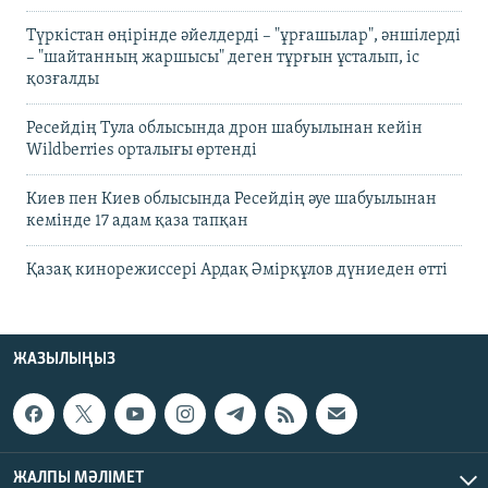
Түркістан өңірінде әйелдерді – "ұрғашылар", әншілерді
– "шайтанның жаршысы" деген тұрғын ұсталып, іс
қозғалды
Ресейдің Тула облысында дрон шабуылынан кейін
Wildberries орталығы өртенді
Киев пен Киев облысында Ресейдің әуе шабуылынан
кемінде 17 адам қаза тапқан
Қазақ кинорежиссері Ардақ Әмірқұлов дүниеден өтті
ЖАЗЫЛЫҢЫЗ
ЖАЛПЫ МӘЛІМЕТ