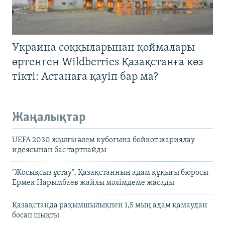
Украина соққыларынан қоймалары
өртенген Wildberries Қазақстанға көз
тікті: Астанаға қауіп бар ма?
Жаңалықтар
UEFA 2030 жылғы әлем кубогына бойкот жариялау
идеясынан бас тартпайды
"Жосықсыз ұстау". Қазақстанның адам құқығы бюросы
Ермек Нарымбаев жайлы мәлімдеме жасады
Қазақстанда рақымшылықпен 1,5 мың адам қамаудан
босап шықты