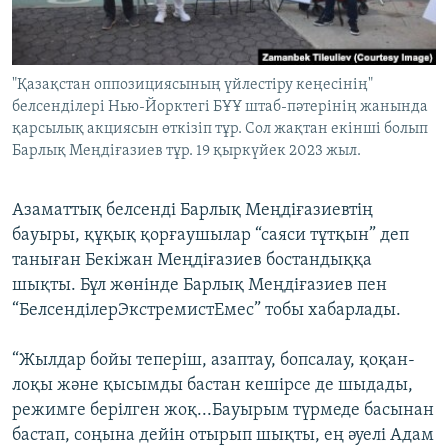
ЖАЗЫЛЫҢЫЗ
"Қазақстан оппозициясының үйлестіру кеңесінің"
белсенділері Нью-Йорктегі БҰҰ штаб-пәтерінің жанында
Басқа тілдерде
қарсылық акциясын өткізіп тұр. Сол жақтан екінші болып
Барлық Меңдіғазиев тұр. 19 қыркүйек 2023 жыл.
Азаматтық белсенді Барлық Меңдіғазиевтің
бауыры, құқық қорғаушылар “саяси тұтқын” деп
таныған Бекіжан Меңдіғазиев бостандыққа
шықты. Бұл жөнінде Барлық Меңдіғазиев пен
“БелсенділерЭкстремистЕмес” тобы хабарлады.
“Жылдар бойы теперіш, азаптау, бопсалау, қоқан-
лоқы және қысымды бастан кешірсе де шыдады,
режимге берілген жоқ...Бауырым түрмеде басынан
бастап, соңына дейін отырып шықты, ең әуелі Адам