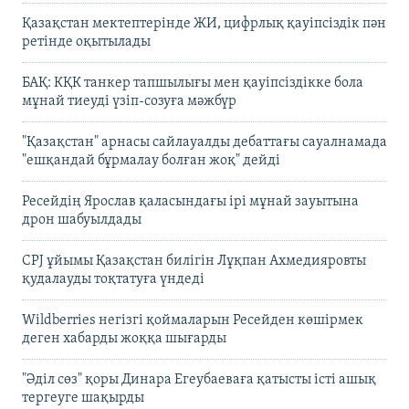
Қазақстан мектептерінде ЖИ, цифрлық қауіпсіздік пән
ретінде оқытылады
БАҚ: КҚК танкер тапшылығы мен қауіпсіздікке бола
мұнай тиеуді үзіп-созуға мәжбүр
"Қазақстан" арнасы сайлауалды дебаттағы сауалнамада
"ешқандай бұрмалау болған жоқ" дейді
Ресейдің Ярослав қаласындағы ірі мұнай зауытына
дрон шабуылдады
CPJ ұйымы Қазақстан билігін Лұқпан Ахмедияровты
қудалауды тоқтатуға үндеді
Wildberries негізгі қоймаларын Ресейден көшірмек
деген хабарды жоққа шығарды
"Әділ сөз" қоры Динара Егеубаеваға қатысты істі ашық
тергеуге шақырды