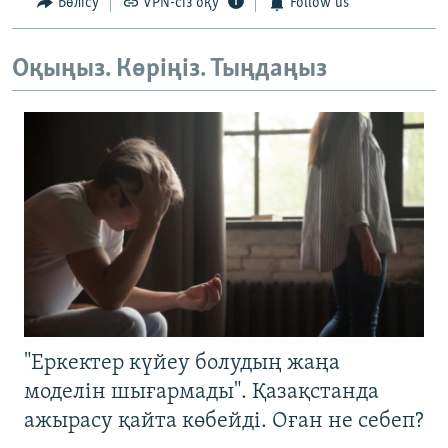
Бөлісу
VPN-сіз оқу
Follow us
Оқыңыз. Көріңіз. Тыңдаңыз
"Еркектер күйеу болудың жаңа
моделін шығармады". Қазақстанда
ажырасу қайта көбейді. Оған не себеп?