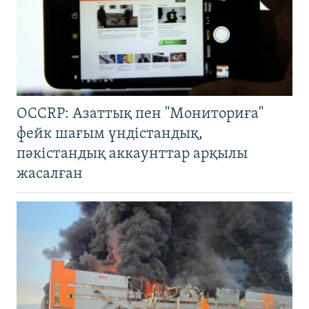
OCCRP: Азаттық пен "Мониториға"
фейк шағым үндістандық,
пәкістандық аккаунттар арқылы
жасалған