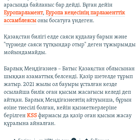
арасында байланыс бар дейді. Бұған дейін
Еуропарламент
,
Еуропа кеңесінің парламенттік
ассамблеясы
оны босатуға үндеген.
Қазақстан билігі елде саяси қудалау барын және
"түрмеде саяси тұтқындар отыр" деген тұжырымды
мойындамайды.
Барлық Меңдіғазиев – Батыс Қазақстан облысынан
шыққан азаматтық белсенді. Қазір шетелде тұрып
жатыр. 2021 жылы ол бауыры ұсталған кезде
осылайша билік оған қысым жасағысы келеді деп
айтқан. Барлық Меңдіғазиевтің айтуынша, бұрын
өзіне тиесілі болған, кейін қызметкерлеріне
берілген
KSS
фирмасы да қазір оған қысым жасау
құралына айналған.