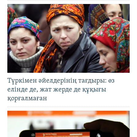
Түркімен әйелдерінің тағдыры: өз
елінде де, жат жерде де құқығы
қорғалмаған