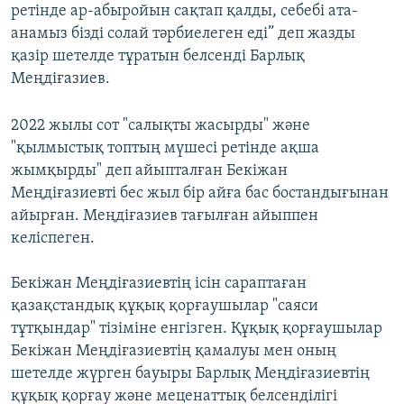
ретінде ар-абыройын сақтап қалды, себебі ата-
анамыз бізді солай тәрбиелеген еді” деп жазды
қазір шетелде тұратын белсенді Барлық
Меңдіғазиев.
2022 жылы сот "салықты жасырды" және
"қылмыстық топтың мүшесі ретінде ақша
жымқырды" деп айыпталған Бекіжан
Меңдіғазиевті бес жыл бір айға бас бостандығынан
айырған. Меңдіғазиев тағылған айыппен
келіспеген.
Бекіжан Меңдіғазиевтің ісін сараптаған
қазақстандық құқық қорғаушылар "саяси
тұтқындар" тізіміне енгізген. Құқық қорғаушылар
Бекіжан Меңдіғазиевтің қамалуы мен оның
шетелде жүрген бауыры Барлық Меңдіғазиевтің
құқық қорғау және меценаттық белсенділігі