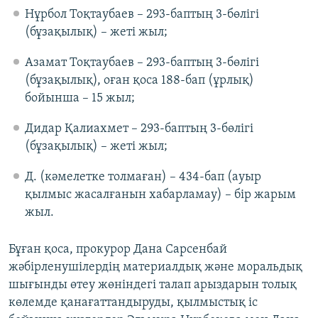
Нұрбол Тоқтаубаев – 293-баптың 3-бөлігі
(бұзақылық) – жеті жыл;
Азамат Тоқтаубаев – 293-баптың 3-бөлігі
(бұзақылық), оған қоса 188-бап (ұрлық)
бойынша – 15 жыл;
Дидар Қалиахмет – 293-баптың 3-бөлігі
(бұзақылық) – жеті жыл;
Д. (кәмелетке толмаған) – 434-бап (ауыр
қылмыс жасалғанын хабарламау) – бір жарым
жыл.
Бұған қоса, прокурор Дана Сарсенбай
жәбірленушілердің материалдық және моральдық
шығынды өтеу жөніндегі талап арыздарын толық
көлемде қанағаттандыруды, қылмыстық іс