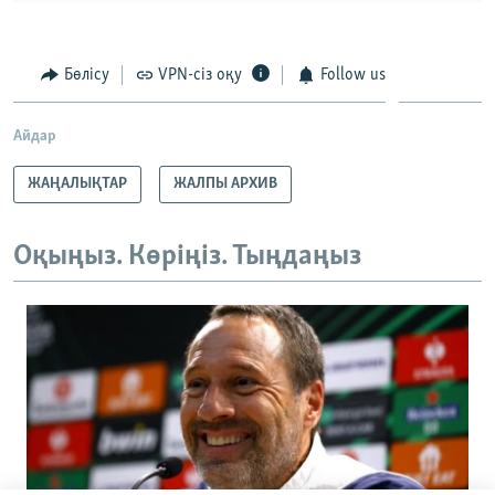
Бөлісу
VPN-сіз оқу
Follow us
Айдар
ЖАҢАЛЫҚТАР
ЖАЛПЫ АРХИВ
Оқыңыз. Көріңіз. Тыңдаңыз