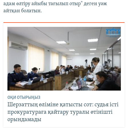
адам өлтіру айыбы тағылып отыр" деген уәж
айтқан болатын.
ОҚИ ОТЫРЫҢЫЗ
Шерзаттың өліміне қатысты сот: судья істі
прокуратураға қайтару туралы өтінішті
орындамады