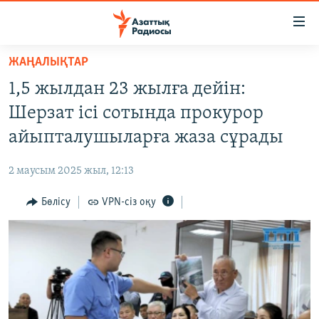
Accessibility
links
Skip
ЖАҢАЛЫҚТАР
to
ЖАҢАЛЫҚТАР
1,5 жылдан 23 жылға дейін:
main
САЯСАТ
content
Шерзат ісі сотында прокурор
AZATTYQTV
Skip
айыпталушыларға жаза сұрады
to
ҚАҢТАР ОҚИҒАСЫ
main
2 маусым 2025 жыл, 12:13
АДАМ ҚҰҚЫҚТАРЫ
Navigation
Skip
Бөлісу
VPN-сіз оқу
ӘЛЕУМЕТ
to
ӘЛЕМ
Search
АРНАЙЫ ЖОБАЛАР
Русский