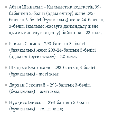
Абзал Шынасыл – Қылмыстық кодекстің 99-
бабының 2-бөлігі (адам өлтіру) және 293-
баптың 3-бөлігі (бұзақылық) және 24-баптың
3-бөлігі (қылмыс жасауға дайындалу және
қылмыс жасауға оқталу) бойынша – 23 жыл;
Равиль Сакиев – 293-баптың 3-бөлігі
(бұзақылық) және 293-24-баптың 3-бөлігі
(адам өлтіруге оқталу) – 20 жыл;
Шыңгыс Белғожаев – 293-баптың 3-бөлігі
(бұзақылық)– жеті жыл;
Дархан Әскентай – 293-баптың 3-бөлігі
(бұзақылық) – жеті жыл;
Нұрқияс Ілиясов – 293-баптың 3-бөлігі
(бұзақылық) – тоғыз жыл;