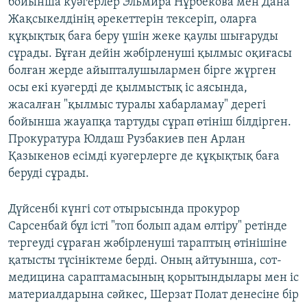
бойынша куәгерлер Эльмира Нұрбекова мен Дана
Жақсыкелдінің әрекеттерін тексеріп, оларға
құқықтық баға беру үшін жеке қаулы шығаруды
сұрады. Бұған дейін жәбірленуші қылмыс оқиғасы
болған жерде айыпталушылармен бірге жүрген
осы екі куәгерді де қылмыстық іс аясында,
жасалған "қылмыс туралы хабарламау" дерегі
бойынша жауапқа тартуды сұрап өтініш білдірген.
Прокуратура Юлдаш Рузбакиев пен Арлан
Қазыкенов есімді куәгерлерге де құқықтық баға
беруді сұрады.
Дүйсенбі күнгі сот отырысында прокурор
Сарсенбай бұл істі "топ болып адам өлтіру" ретінде
тергеуді сұраған жәбірленуші тараптың өтінішіне
қатысты түсініктеме берді. Оның айтуынша, сот-
медицина сараптамасының қорытындылары мен іс
материалдарына сәйкес, Шерзат Полат денесіне бір