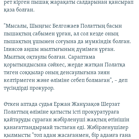
рет кірген пышақ жарақаты салдарынан қансырап
қаза болған.
"Мысалы, Шыңғыс Белгожаев Полаттың басын
пышақтың сабымен ұрған, ал сол кезде оның
пышақтың ұшымен соғуына да мүмкіндік болған.
Ілиясов аңшы мылтығының дүмімен ұрған.
Мылтық оқтаулы болған. Сараптама
қорытындысына сәйкес, жерде жатқан Полатқа
тиген соққылар оның денсаулығына зиян
келтірмеген және өліміне себеп болмаған", – деп
түсіндірді прокурор.
Өткен аптада судья Ержан Жанұзақов Шерзат
Полаттың өліміне қатысты істі прокуратураға
қайтаруды сұраған жәбірленуші жақтың өтінішін
қанағаттандырмай тастаған еді. Жәбірленушілер
қылмысты "топ адам жасағанмен, бір адамға ғана