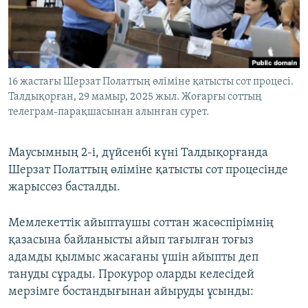
ЖАЗЫЛЫҢЫЗ
Басқа тілдерде
16 жастағы Шерзат Полаттың өліміне қатысты сот процесі.
Талдықорған, 29 мамыр, 2025 жыл. Жоғарғы соттың
телеграм-парақшасынан алынған сурет.
Маусымның 2-і, дүйсенбі күні Талдықорғанда
Шерзат Полаттың өліміне қатысты сот процесінде
жарыссөз басталды.
Мемлекеттік айыптаушы соттан жасөспірімнің
қазасына байланысты айып тағылған тоғыз
адамды қылмыс жасағаны үшін айыпты деп
тануды сұрады. Прокурор оларды келесідей
мерзімге бостандығынан айыруды ұсынды: