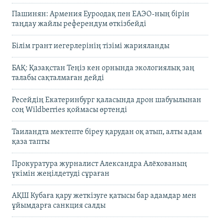
Пашинян: Армения Еуроодақ пен ЕАЭО-ның бірін
таңдау жайлы референдум өткізбейді
Білім грант иегерлерінің тізімі жарияланды
БАҚ: Қазақстан Теңіз кен орнында экологиялық заң
талабы сақталмаған дейді
Ресейдің Екатеринбург қаласында дрон шабуылынан
соң Wildberries қоймасы өртенді
Таиландта мектепте біреу қарудан оқ атып, алты адам
қаза тапты
Прокуратура журналист Александра Алёхованың
үкімін жеңілдетуді сұраған
АҚШ Кубаға қару жеткізуге қатысы бар адамдар мен
ұйымдарға санкция салды