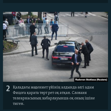
2
Қаладағы мәдениет үйінің алдында әлгі адам
Фицоға қарата төрт рет оқ атқан. Словаия
телеарнасының хабарлауынша оқ оның ішіне
тиген.