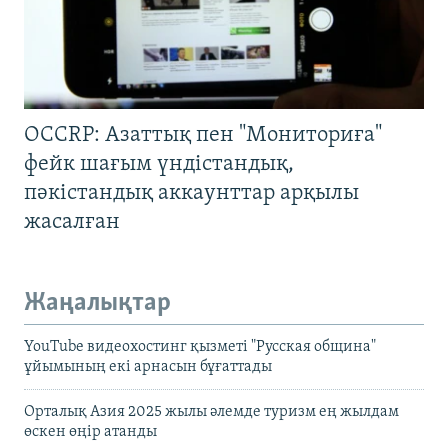
OCCRP: Азаттық пен "Мониториға"
фейк шағым үндістандық,
пәкістандық аккаунттар арқылы
жасалған
Жаңалықтар
YouTube видеохостинг қызметі "Русская община"
ұйымының екі арнасын бұғаттады
Орталық Азия 2025 жылы әлемде туризм ең жылдам
өскен өңір атанды