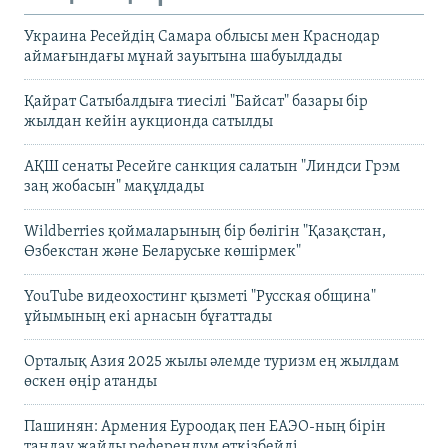
Украина Ресейдің Самара облысы мен Краснодар
аймағындағы мұнай зауытына шабуылдады
Қайрат Сатыбалдыға тиесілі "Байсат" базары бір
жылдан кейін аукционда сатылды
АҚШ сенаты Ресейге санкция салатын "Линдси Грэм
заң жобасын" мақұлдады
Wildberries қоймаларының бір бөлігін "Қазақстан,
Өзбекстан және Беларуське көшірмек"
YouTube видеохостинг қызметі "Русская община"
ұйымының екі арнасын бұғаттады
Орталық Азия 2025 жылы әлемде туризм ең жылдам
өскен өңір атанды
Пашинян: Армения Еуроодақ пен ЕАЭО-ның бірін
таңдау жайлы референдум өткізбейді