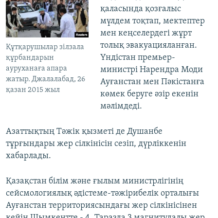
қаласында қозғалыс
мүлдем тоқтап, мектептер
мен кеңселердегі жұрт
толық эвакуацияланған.
Құтқарушылар зілзала
Үндістан премьер-
құрбандарын
ауруханаға апара
министрі Нарендра Моди
жатыр. Джалалабад, 26
Ауғанстан мен Пәкістанға
қазан 2015 жыл
көмек беруге әзір екенін
мәлімдеді.
Азаттықтың Тәжік қызметі де Душанбе
тұрғындары жер сілкінісін сезіп, дүрліккенін
хабарлады.
Қазақстан білім және ғылым министрлігінің
сейсмологиялық әдістеме-тәжірибелік орталығы
Ауғанстан территориясындағы жер сілкінісінен
кейін Шымкентте - 4, Таразда 3 магнитудалы жер