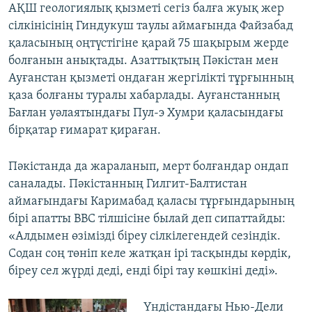
АҚШ геологиялық қызметі сегіз балға жуық жер
сілкінісінің Гиндукуш таулы аймағында Файзабад
қаласының оңтүстігіне қарай 75 шақырым жерде
болғанын анықтады. Азаттықтың Пәкістан мен
Ауғанстан қызметі ондаған жергілікті тұрғынның
қаза болғаны туралы хабарлады. Ауғанстанның
Бағлан уәлаятындағы Пул-э Хумри қаласындағы
бірқатар ғимарат қираған.
Пәкістанда да жараланып, мерт болғандар ондап
саналады. Пәкістанның Гилгит-Балтистан
аймағындағы Каримабад қаласы тұрғындарының
бірі апатты BBC тілшісіне былай деп сипаттайды:
«Алдымен өзімізді біреу сілкілегендей сезіндік.
Содан соң төніп келе жатқан ірі тасқынды көрдік,
біреу сел жүрді деді, енді бірі тау көшкіні деді».
Үндістандағы Нью-Дели