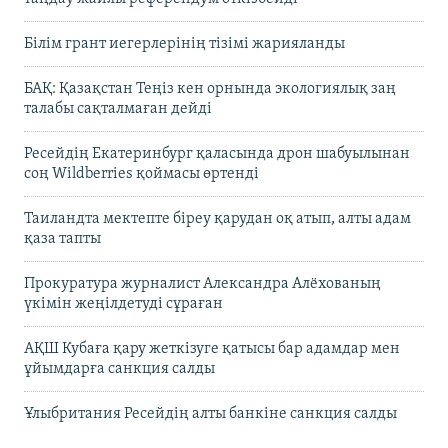
Білім грант иегерлерінің тізімі жарияланды
БАҚ: Қазақстан Теңіз кен орнында экологиялық заң
талабы сақталмаған дейді
Ресейдің Екатеринбург қаласында дрон шабуылынан
соң Wildberries қоймасы өртенді
Таиландта мектепте біреу қарудан оқ атып, алты адам
қаза тапты
Прокуратура журналист Александра Алёхованың
үкімін жеңілдетуді сұраған
АҚШ Кубаға қару жеткізуге қатысы бар адамдар мен
ұйымдарға санкция салды
Ұлыбритания Ресейдің алты банкіне санкция салды