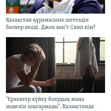
Қазақстан құрамасына шетелдік
бапкер келді. Джон ван’т Схип кім?
"Еркектер күйеу болудың жаңа
моделін шығармады". Қазақстанда