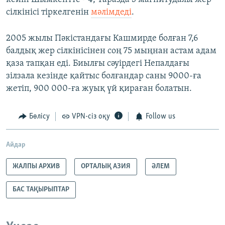
сілкінісі тіркелгенін
мәлімдеді
.
2005 жылы Пәкістандағы Кашмирде болған 7,6
балдық жер сілкінісінен соң 75 мыңнан астам адам
қаза тапқан еді. Биылғы сәуірдегі Непалдағы
зілзала кезінде қайтыс болғандар саны 9000-ға
жетіп, 900 000-ға жуық үй қираған болатын.
Бөлісу
VPN-сіз оқу
Follow us
Айдар
ЖАЛПЫ АРХИВ
ОРТАЛЫҚ АЗИЯ
ӘЛЕМ
БАС ТАҚЫРЫПТАР