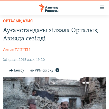
Accessibility
links
Skip
ОРТАЛЫҚ АЗИЯ
to
ЖАҢАЛЫҚТАР
Ауғанстандағы зілзала Орталық
main
САЯСАТ
content
Азияда сезілді
AZATTYQTV
Skip
to
Сәния ТОЙКЕН
ҚАҢТАР ОҚИҒАСЫ
main
26 қазан 2015 жыл, 19:20
АДАМ ҚҰҚЫҚТАРЫ
Navigation
Skip
ӘЛЕУМЕТ
Бөлісу
VPN-сіз оқу
to
ӘЛЕМ
Search
АРНАЙЫ ЖОБАЛАР
Русский