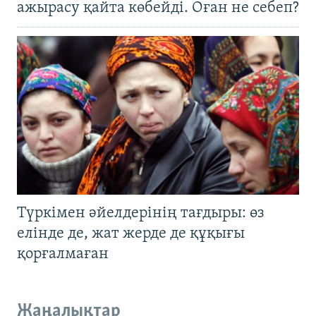
ажырасу қайта көбейді. Оған не себеп?
Түркімен әйелдерінің тағдыры: өз
елінде де, жат жерде де құқығы
қорғалмаған
Жаңалықтар