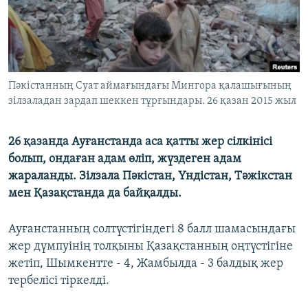
ЖАЗЫЛЫҢЫЗ
Басқа тілдерде
Пәкістанның Суат аймағындағы Мингора қалашығының
зілзаладан зардап шеккен тұрғындары. 26 қазан 2015 жыл
26 қазанда Ауғанстанда аса қатты жер сілкінісі
болып, ондаған адам өліп, жүздеген адам
жараланды. Зілзала Пәкістан, Үндістан, Тәжікстан
мен Қазақстанда да байқалды.
Ауғанстанның солтүстігіндегі 8 балл шамасындағы
жер дүмпуінің толқыны Қазақстанның оңтүстігіне
жетіп, Шымкентте - 4, Жамбылда - 3 балдық жер
тербелісі тіркелді.