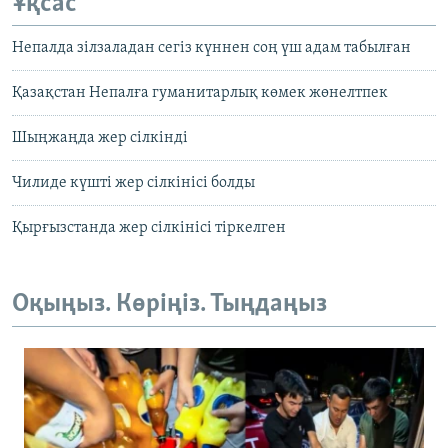
Ұқсас
Непалда зілзаладан сегіз күннен соң үш адам табылған
Қазақстан Непалға гуманитарлық көмек жөнелтпек
Шыңжаңда жер сілкінді
Чилиде күшті жер сілкінісі болды
Қырғызстанда жер сілкінісі тіркелген
Оқыңыз. Көріңіз. Тыңдаңыз