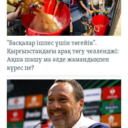
"Басқалар ішпес үшін төгейік".
Қырғызстандағы арақ төгу челленджі:
Ақша шашу ма әлде жамандықпен
күрес пе?