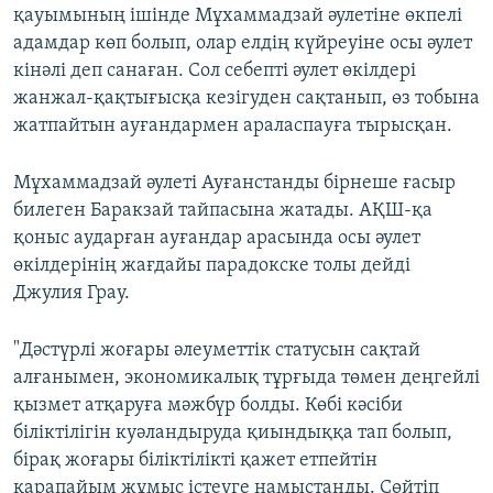
қауымының ішінде Мұхаммадзай әулетіне өкпелі
адамдар көп болып, олар елдің күйреуіне осы әулет
кінәлі деп санаған. Сол себепті әулет өкілдері
жанжал-қақтығысқа кезігуден сақтанып, өз тобына
жатпайтын ауғандармен араласпауға тырысқан.
Мұхаммадзай әулеті Ауғанстанды бірнеше ғасыр
билеген Баракзай тайпасына жатады. АҚШ-қа
қоныс аударған ауғандар арасында осы әулет
өкілдерінің жағдайы парадокске толы дейді
Джулия Грау.
"Дәстүрлі жоғары әлеуметтік статусын сақтай
алғанымен, экономикалық тұрғыда төмен деңгейлі
қызмет атқаруға мәжбүр болды. Көбі кәсіби
біліктілігін куәландыруда қиындыққа тап болып,
бірақ жоғары біліктілікті қажет етпейтін
қарапайым жұмыс істеуге намыстанды. Сөйтіп