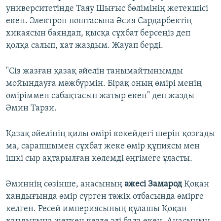
университетінде Таяу Шығыс бөлімінің жетекшісі
екен. Электрон поштасына Әсия Сардарбектің
хикаясын баяндап, қысқа сұхбат берсеңіз деп
қолқа салып, хат жаздым. Жауап берді.
"Сіз жазған қазақ әйелін танымайтынымды
мойындауға мәжбүрмін. Бірақ оның өмірі менің
өміріммен сабақтасып жатыр екен" деп жазды
Әмин Тарзи.
Қазақ әйелінің қилы өмірі көкейдегі шерін қозғады
ма, сарапшымен сұхбат жеке өмір құпиясы мен
ішкі сыр ақтарылған көлемді әңгімеге ұласты.
Әминнің сөзінше, анасының
әжесі Замарод
Қоқан
хандығында өмір сүрген тәжік отбасында өмірге
келген. Ресей империясының құлашы Қоқан