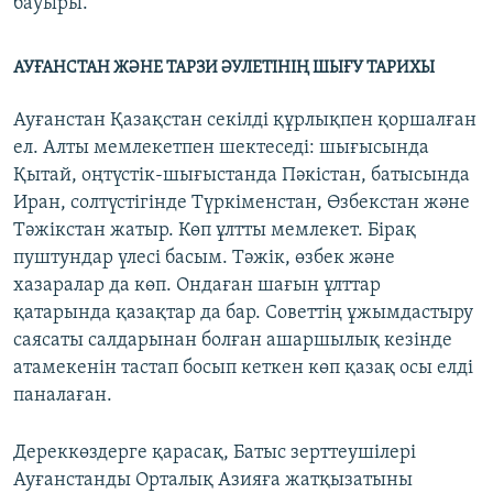
бауыры.
АУҒАНСТАН ЖӘНЕ ТАРЗИ ӘУЛЕТІНІҢ ШЫҒУ ТАРИХЫ
Ауғанстан Қазақстан секілді құрлықпен қоршалған
ел. Алты мемлекетпен шектеседі: шығысында
Қытай, оңтүстік-шығыстанда Пәкістан, батысында
Иран, солтүстігінде Түркіменстан, Өзбекстан және
Тәжікстан жатыр. Көп ұлтты мемлекет. Бірақ
пуштундар үлесі басым. Тәжік, өзбек және
хазаралар да көп. Ондаған шағын ұлттар
қатарында қазақтар да бар. Советтің ұжымдастыру
саясаты салдарынан болған ашаршылық кезінде
атамекенін тастап босып кеткен көп қазақ осы елді
паналаған.
Дереккөздерге қарасақ, Батыс зерттеушілері
Ауғанстанды Орталық Азияға жатқызатыны