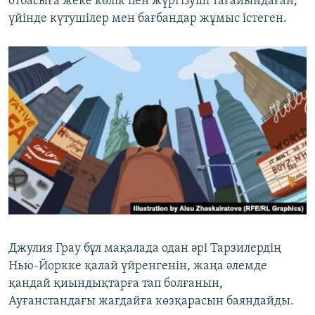
отбасыға жеке көлік пен жүргізуші тағайындаған,
үйінде күтушілер мен бағбандар жұмыс істеген.
Джулия Грау бұл мақалада одан әрі Тарзилердің
Нью-Йоркке қалай үйренгенін, жаңа әлемде
қандай қиындықтарға тап болғанын,
Ауғанстандағы жағдайға көзқарасын баяндайды.