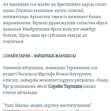
Ал Аманулла сол жылы-ақ Британияға қарсы соғыс
ашып (Үшінші ағылшын-ауған соғысы),
нәтижесінде Ауғанстан тәуелсіз мемлекет болып
жарияланған. Бірінші дүниежүзілік соғыстан әбден
қажыған Ұлыбритания бұған келісуге мәжбүр
болған, бірақ одан әрі субсидия төлеуді де
тоқтатқан.
СОРАЙЯ ТАРЗИ – ЗАЙЫРЛЫҚ ЖАРШЫСЫ
Әминнің айтуынша, Аманулла Түркияның сол
кездегі басшысы Мұстафа Кемал Ататүрікке
еліктеп, зайырлы мемлекет құруға ұмтылған. Оның
бұл ұстанымына әйелі
Сорайя Тарзидің
ықпал
еткені айтылады.
"Таяу Шығыс медиа зерттеу институтының"