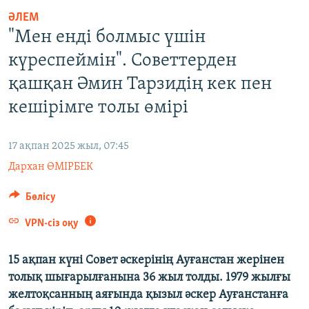
ЖАЗЫЛЫҢЫЗ
ӘЛЕМ
"Мен енді болмыс үшін
күреспеймін". Советтерден
Басқа тілдерде
қашқан Әмин Тарзидің кек пен
кешірімге толы өмірі
17 ақпан 2025 жыл, 07:45
Дархан ӨМІРБЕК
Бөлісу
VPN-сіз оқу
15
ақпан күні Совет әскерінің Ауғанстан жерінен
толық шығарылғанына 36
жыл толды. 1979 жылғы
желтоқсанның аяғында қызыл әскер Ауғанстанға