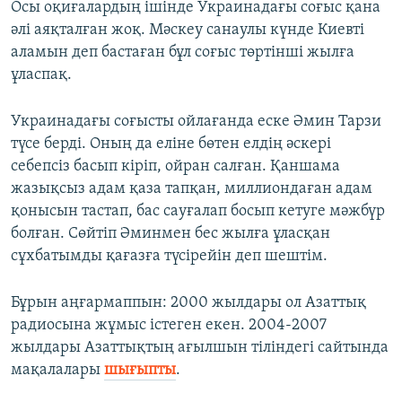
Осы оқиғалардың ішінде Украинадағы соғыс қана
әлі аяқталған жоқ. Мәскеу санаулы күнде Киевті
аламын деп бастаған бұл соғыс төртінші жылға
ұласпақ.
Украинадағы соғысты ойлағанда еске Әмин Тарзи
түсе берді. Оның да еліне бөтен елдің әскері
себепсіз басып кіріп, ойран салған. Қаншама
жазықсыз адам қаза тапқан, миллиондаған адам
қонысын тастап, бас сауғалап босып кетуге мәжбүр
болған. Сөйтіп Әминмен бес жылға ұласқан
сұхбатымды қағазға түсірейін деп шештім.
Бұрын аңғармаппын: 2000 жылдары ол Азаттық
радиосына жұмыс істеген екен. 2004-2007
жылдары Азаттықтың ағылшын тіліндегі сайтында
мақалалары
шығыпты
.