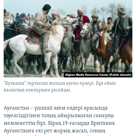
"Бузкаши" тартысып жатқан ауған ерлері. Бұл ойын
қазақтың көкпарына ұқсайды.
Ауғанстан – үшінші әлем елдері арасында
тәуелсіздігінен толық айырылмаған санаулы
мемлекеттің бірі. Бірақ 19-ғасырда Британия
Ауғанстанға екі рет жорық жасап, соның