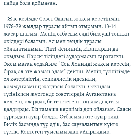
пайда бола қоймаған.
– Жас кезімде Совет Одағын жақсы көретінмін.
1978-79 жылдар туралы айтып отырмын. 13-14
жасар шағым. Менің отбасым елді билеуші топтың
өкілдері болатын. Ал мен теңдік туралы
ойланатынмын. Тіпті Лениннің кітаптарын да
оқыдым. Парсы тіліндегі аудармасын тарататын.
Әкем маған әрдайым: "Сен Ленинді жақсы көресің,
бірақ ол өте жаман адам" дейтін. Менің түсінігімде
ол көтерілістің, социалистік идеяның,
коммунизмнің жақтасы болатын. Осындай
түсінікпен жүргенде советтердің Ауғанстанға
келгені, олардың бізге істегені көңілімді қатты
қалдырды. Біз тамаша көршіміз деп ойлағам. Саяси
тұрғыдан ауыр болды. Отбасыма өте ауыр тиді.
Билік басында тұр едік, бас сауғалайтын күйге
түстік. Көптеген туысымыздан айырылдық.