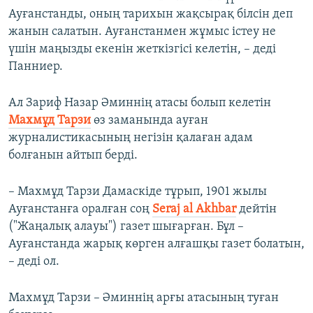
Ауғанстанды, оның тарихын жақсырақ білсін деп
жанын салатын. Ауғанстанмен жұмыс істеу не
үшін маңызды екенін жеткізгісі келетін, – деді
Панниер.
Ал Зариф Назар Әминнің атасы болып келетін
Махмұд Тарзи
өз заманында ауған
журналистикасының негізін қалаған адам
болғанын айтып берді.
– Махмұд Тарзи Дамаскіде тұрып, 1901 жылы
Ауғанстанға оралған соң
Seraj
al
Akhbar
дейтін
("Жаңалық алауы") газет шығарған. Бұл –
Ауғанстанда жарық көрген алғашқы газет болатын,
– деді ол.
Махмұд Тарзи – Әминнің арғы атасының туған