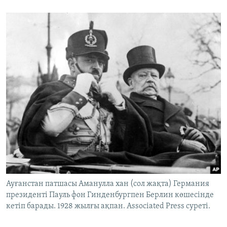
Ауғанстан патшасы Аманулла хан (сол жақта) Германия
президенті Пауль фон Гинденбургпен Берлин көшесінде
кетіп барады. 1928 жылғы ақпан. Associated Press суреті.