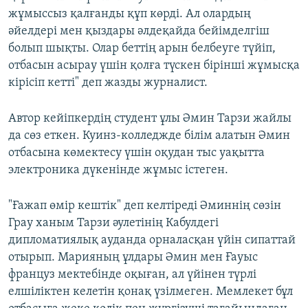
жұмыссыз қалғанды құп көрді. Ал олардың
әйелдері мен қыздары әлдеқайда бейімделгіш
болып шықты. Олар беттің арын белбеуге түйіп,
отбасын асырау үшін қолға түскен бірінші жұмысқа
кірісіп кетті" деп жазды журналист.
Автор кейіпкердің студент ұлы Әмин Тарзи жайлы
да сөз еткен. Куинз-колледжде білім алатын Әмин
отбасына көмектесу үшін оқудан тыс уақытта
электроника дүкенінде жұмыс істеген.
"Ғажап өмір кештік" деп келтіреді Әминнің сөзін
Грау ханым Тарзи әулетінің Кабулдегі
дипломатиялық ауданда орналасқан үйін сипаттай
отырып. Марияның ұлдары Әмин мен Ғауыс
француз мектебінде оқыған, ал үйінен түрлі
елшіліктен келетін қонақ үзілмеген. Мемлекет бұл