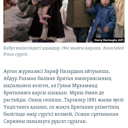
Кабул көшесіндегі адамдар. 1961 жылғы қараша. Associated
Press суреті.
Ауған журналисі Зариф Назардың айтуынша,
Абдур Рахман билікке Британ империясының
ықпалымен келген, ал Гулам Мұхаммад
Британияға қарсы шыққан. Мұны Әмин де
растайды. Оның сөзінше, Тарзилер 1881 жылы әуелі
Үндістанға қашып, ол жақта Британия үкіметінің
билігінде өмір сүргісі келмей, Осман сұлтанынан
Сирияны паналауға рұқсат сұраған.