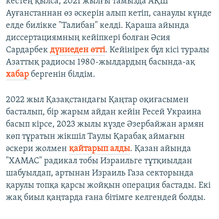
кестең қылса, 2021 жылғы тамызда АҚШ
Ауғанстаннан өз әскерін алып кетіп, санаулы күнде
елде билікке "Талибан" келді. Қараша айында
диссертациямның кейіпкері болған Әсия
Сардарбек
дүниеден өтті
. Кейінірек бұл кісі туралы
Азаттық радиосы 1980-жылдардың басында-ақ
хабар
бергенін білдім.
2022 жыл Қазақстандағы Қаңтар оқиғасымен
басталып, бір жарым айдан кейін Ресей Украина
басып кірсе, 2023 жылы күзде Әзербайжан армян
көп тұратын жікшіл Таулы Қарабақ аймағын
әскери жолмен
қайтарып алды
. Қазан айында
"ХАМАС" радикал тобы Израильге тұтқиылдан
шабуылдап, артынан Израиль Газа секторында
қарулы топқа қарсы жойқын операция бастады. Екі
жақ биыл қаңтарда ғана бітімге келгендей болды.