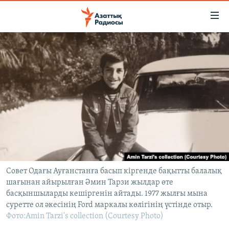
Accessibility
links
Skip
to
ЖАҢАЛЫҚТАР
main
САЯСАТ
content
AZATTYQTV
Skip
to
ҚАҢТАР ОҚИҒАСЫ
main
АДАМ ҚҰҚЫҚТАРЫ
Navigation
Skip
ӘЛЕУМЕТ
to
ӘЛЕМ
Search
Совет Одағы Ауғанстанға басып кіргенде бақытты балалық
шағынан айырылған Әмин Тарзи жылдар өте
АРНАЙЫ ЖОБАЛАР
басқыншыларды кешіргенін айтады. 1977 жылғы мына
суретте ол әкесінің Ford маркалы көлігінің үстінде отыр.
Русский
Фото:Amin Tarzi's collection (Courtesy Photo)