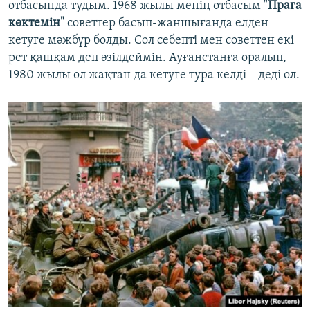
отбасында тудым. 1968 жылы менің отбасым "
Прага
көктемін"
советтер басып-жаншығанда елден
кетуге мәжбүр болды. Сол себепті мен советтен екі
рет қашқам деп әзілдеймін. Ауғанстанға оралып,
1980 жылы ол жақтан да кетуге тура келді – деді ол.