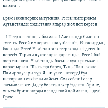
қараған.
Брюс Панниердің айтуынша, Ресей империясы
Ауғанстанды Үндістанға апарар жол деп көрген.
– I Петр кезеңіне, я болмаса I Александр билеген
тұстағы Ресей империясына үңілсеңіз, 19-ғасырдың
басында Ресей Үндістанға жетер жолды іздегенін
көресіз. Тарихи құжаттарға қарасаңыз, Ресей бай
жер саналған Үндістанды басып алуды расымен
қарастырған. Шығысқа барса, Тянь-Шань және
Памир таулары тұр. Яғни үлкен әскерді бұл
шекарадан өткізе алмайсыз. Сол себепті олар
тасымалға жеңілдеу болатын жер іздеген. Әрине,
онысы британдарды алаңдатпай қоймаған, – деді
Брюс.