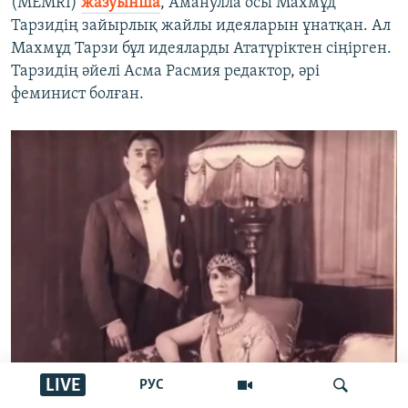
(MEMRI)
жазуынша
, Аманулла осы Махмұд
Тарзидің зайырлық жайлы идеяларын ұнатқан. Ал
Махмұд Тарзи бұл идеяларды Ататүріктен сіңірген.
Тарзидің әйелі Асма Расмия редактор, әрі
феминист болған.
LIVE
РУС