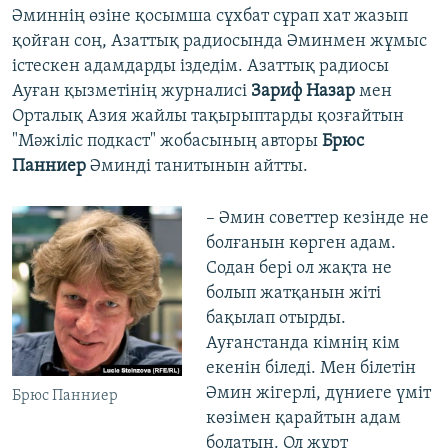
Әминнің өзіне қосымша сұхбат сұрап хат жазып
қойған соң, Азаттық радиосында Әминмен жұмыс
істескен адамдарды іздедім. Азаттық радиосы
Ауған қызметінің журналисі
Зариф Назар
мен
Орталық Азия жайлы тақырыптарды қозғайтын
"Мәжіліс подкаст" жобасының авторы
Брюс
Панниер
Әминді танитынын айтты.
– Әмин советтер кезінде не
болғанын көрген адам.
Содан бері ол жақта не
болып жатқанын жіті
бақылап отырды.
Ауғанстанда кімнің кім
екенін біледі. Мен білетін
Әмин жігерлі, дүниеге үміт
Брюс Панниер
көзімен қарайтын адам
болатын. Ол жұрт