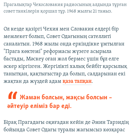
Прагалықтар Чехословакия радиосының алдында тұрған
совет танкілерін қоршап тұр. 1968 жылғы 21 тамыз.
Ол кезде қазіргі Чехия мен Словакия елдері бір
мемлекет болып, Совет Одағының сателлиті
саналатын. 1968 жылы онда еркіндікке ұмтылған
"Прага көктемі" реформасы жүзеге асырыла
бастады, Мәскеу оған жол бермес үшін бұл елге
әскер кіргізген. Жергілікті халық бейбіт қарсылық
танытқан, қақтығыстар да болып, салдарынан екі
жақтан да жүздей адам
қаза тапқан
.
Жаман болсын, жақсы болсын –
әйтеуір еліміз бар еді.
Бірақ Прагадағы оқиғадан кейін де Әмин Тарзидің
бойында Совет Одағы туралы жағымсыз көзқарас