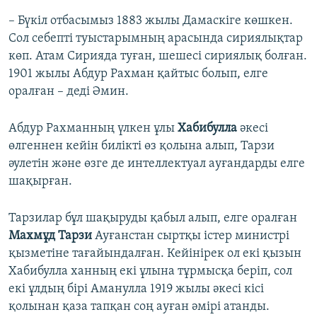
– Бүкіл отбасымыз 1883 жылы Дамаскіге көшкен.
Сол себепті туыстарымның арасында сириялықтар
көп. Атам Сирияда туған, шешесі сириялық болған.
1901 жылы Абдур Рахман қайтыс болып, елге
оралған – деді Әмин.
Абдур Рахманның үлкен ұлы
Хабибулла
әкесі
өлгеннен кейін билікті өз қолына алып, Тарзи
әулетін және өзге де интеллектуал ауғандарды елге
шақырған.
Тарзилар бұл шақыруды қабыл алып, елге оралған
Махмұд Тарзи
Ауғанстан сыртқы істер министрі
қызметіне тағайындалған. Кейінірек ол екі қызын
Хабибулла ханның екі ұлына тұрмысқа беріп, сол
екі ұлдың бірі Аманулла 1919 жылы әкесі кісі
қолынан қаза тапқан соң ауған әмірі атанды.