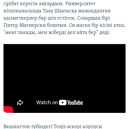
сұхбат керегін аңғардым. Университет
кітапханасында Таяу Шығысқа маманданған
қызметкерлер бар деп естігем. Солардың бірі
Питер Магиерски болатын. Ол маған бір кісіні атап,
"мені таниды, мен жіберді деп айта бер" деді.
Вашингтон түбіндегі Теңіз әскері корпусы