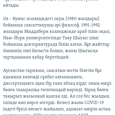
айтады.
Ол – Куинс-колледждегі оқуы (1980 жылдары)
бойынша саясаттанушы әрі философ. 1991-1992
жылдары Миддлбери колледжінде араб тілін оқып,
Нью-Йорк университетінде Таяу Шығыс ілімі
бойынша докторантурада білім алған. Бұл жайттар
Әминнің тәні Батыста болып, жаны Шығысқа
тартқанынан хабар беретіндей.
Ауғанстан тарихын, саясатын жетік білетін бұл
адамнан көлемді сұхбат алғаныммен,
диссертацияға одан бір ғана абзац кірді: оның өмірі
бөлек тақырыпқа татитындай көрінді. Бірақ бөлек
тақырып жазылмай қалған еді. Ал сол бес жылдың
ішінде көп нәрсе өзгерді. Келесі жылы COVID-19
індеті бүкіл әлемге жайылып, адамзат өмірін астаң-