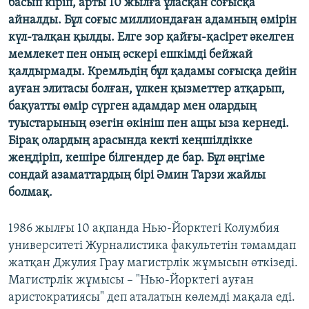
басып кіріп, арты 10 жылға ұласқан соғысқа
айналды. Бұл соғыс миллиондаған адамның өмірін
күл-талқан қылды. Елге зор қайғы-қасірет әкелген
мемлекет пен оның әскері ешкімді бейжай
қалдырмады. Кремльдің бұл қадамы соғысқа дейін
ауған элитасы болған, үлкен қызметтер атқарып,
бақуатты өмір сүрген адамдар мен олардың
туыстарының өзегін өкініш пен ащы ыза кернеді.
Бірақ олардың арасында кекті кеңшілдікке
жеңдіріп, кешіре білгендер де бар. Бұл әңгіме
сондай азаматтардың бірі
Әмин Тарзи жайлы
болмақ.
1986 жылғы 10 ақпанда Нью-Йорктегі Колумбия
университеті Журналистика факультетін тәмамдап
жатқан Джулия Грау магистрлік жұмысын өткізеді.
Магистрлік жұмысы – "Нью-Йорктегі ауған
аристократиясы" деп аталатын көлемді мақала еді.