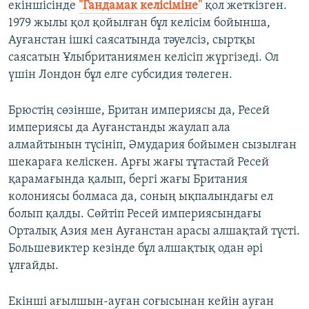
екіншісінде
"Гандамак келісіміне"
қол жеткізген.
1979 жылы қол қойылған бұл келісім бойынша,
Ауғанстан ішкі саясатында тәуелсіз, сыртқы
саясатын Ұлыбританиямен келісіп жүргізеді. Ол
үшін Лондон бұл елге субсидия төлеген.
Брюстің сөзінше, Британ империясы да, Ресей
империясы да Ауғанстанды жаулап ала
алмайтынын түсініп, Әмудария бойымен сызылған
шекараға келіскен. Арғы жағы тұтастай Ресей
қарамағында қалып, бергі жағы Британия
колониясы болмаса да, соның ықпалындағы ел
болып қалды. Сөйтіп Ресей империясындағы
Орталық Азия мен Ауғанстан арасы алшақтай түсті.
Большевиктер кезінде бұл алшақтық одан әрі
ұлғайды.
Екінші ағылшын-ауған соғысынан кейін ауған