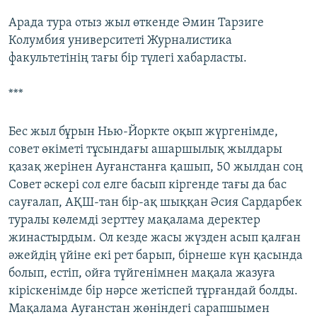
Арада тура отыз жыл өткенде Әмин Тарзиге
Колумбия университеті Журналистика
факультетінің тағы бір түлегі хабарласты.
***
Бес жыл бұрын Нью-Йоркте оқып жүргенімде,
совет өкіметі тұсындағы ашаршылық жылдары
қазақ жерінен Ауғанстанға қашып, 50 жылдан соң
Совет әскері сол елге басып кіргенде тағы да бас
сауғалап, АҚШ-тан бір-ақ шыққан Әсия Сардарбек
туралы көлемді зерттеу мақалама деректер
жинастырдым. Ол кезде жасы жүзден асып қалған
әжейдің үйіне екі рет барып, бірнеше күн қасында
болып, естіп, ойға түйгенімнен мақала жазуға
кіріскенімде бір нәрсе жетіспей тұрғандай болды.
Мақалама Ауғанстан жөніндегі сарапшымен