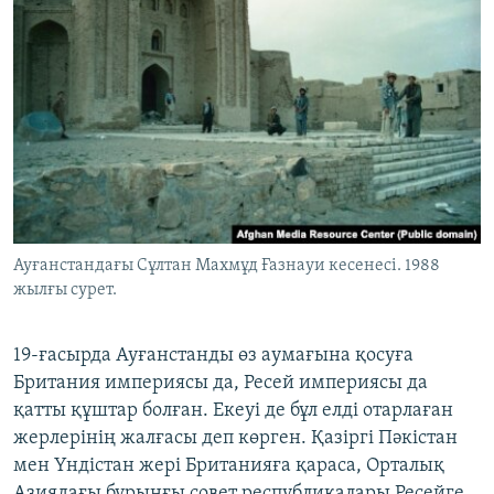
Ауғанстандағы Сұлтан Махмұд Ғазнауи кесенесі. 1988
жылғы сурет.
19-ғасырда Ауғанстанды өз аумағына қосуға
Британия империясы да, Ресей империясы да
қатты құштар болған. Екеуі де бұл елді отарлаған
жерлерінің жалғасы деп көрген. Қазіргі Пәкістан
мен Үндістан жері Британияға қараса, Орталық
Азиядағы бұрынғы совет республикалары Ресейге