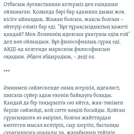
Отбасым Ауғанстаннан кетерміз деп ешқашан
ойламаған. Қолында бәрі бар адамнан дымы жоқ
кісіге айналдық. Жаман болсын, жақсы болсын –
әйтеуір еліміз бар еді. "Бұл тұрақсыздықтың қажеті
қандай? Мен Лениннің идеясын ұнатушы едім ғой"
деп көп ойландым. Бұл философиялық сұрақ еді.
АҚШ-қа келгенде марксизм философиясын
оқыдым. Әбден абдырадым, – деді ол.
***
Әминмен сөйлескенде оның әсершіл, идеалист,
пәлсапа сүйер адам екенін байқауға болады.
Қандай да бір тақырыпта сөз айтса, жан-тәнімен
беріле сөйлейді, кей сәтте көңілі босайды. Қойған
сұрағыңызға өз өміріне, болған жайттардан
көптеген мысал келтіріп, сыр шертіп, бастапқы
сұрағыңызға оралады да, жауабының түйінін