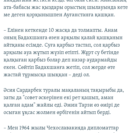
хандығына жеткен кезде әлі бала екен. Анасының
ата-бабасы жас қыздары орыстың шылауында кете
ме деген қорқынышпен Ауғанстанға қашқан.
– Елінен кеткенде 10 жасқа да толмапты. Анам
оның Бадахшанға өзен арқылы қалай қашқанын
айтқаны есімде. Суға қарбыз тастап, сол қарбыз
арқылы ауа жұтып жүзіп өтіпті. Жұрт су бетінде
қалқыған қарбыз болар деп назар аудармайды
екен. Сөйтіп Бадахшанға жетіп, сол жерде өте
жастай тұрмысқа шыққан – деді ол.
Әсия Сардарбек туралы мақаланың тақырыбы да,
заты да "совет әскерінен екі рет қашып, аман
қалған адам" жайлы еді. Әмин Тарзи өз өмірі де
осыған ұқсас жолмен өрбігенін айтып берді.
– Мен 1964 жылы Чехославакияда дипломаттар