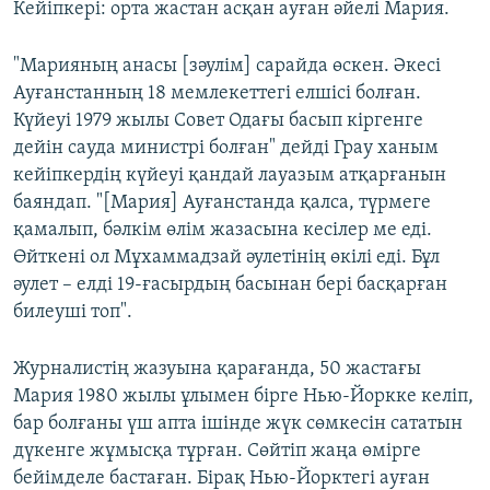
Кейіпкері: орта жастан асқан ауған әйелі Мария.
"Марияның анасы [зәулім] сарайда өскен. Әкесі
Ауғанстанның 18 мемлекеттегі елшісі болған.
Күйеуі 1979 жылы Совет Одағы басып кіргенге
дейін сауда министрі болған" дейді Грау ханым
кейіпкердің күйеуі қандай лауазым атқарғанын
баяндап. "[Мария] Ауғанстанда қалса, түрмеге
қамалып, бәлкім өлім жазасына кесілер ме еді.
Өйткені ол Мұхаммадзай әулетінің өкілі еді. Бұл
әулет – елді 19-ғасырдың басынан бері басқарған
билеуші топ".
Журналистің жазуына қарағанда, 50 жастағы
Мария 1980 жылы ұлымен бірге Нью-Йоркке келіп,
бар болғаны үш апта ішінде жүк сөмкесін сататын
дүкенге жұмысқа тұрған. Сөйтіп жаңа өмірге
бейімделе бастаған. Бірақ Нью-Йорктегі ауған