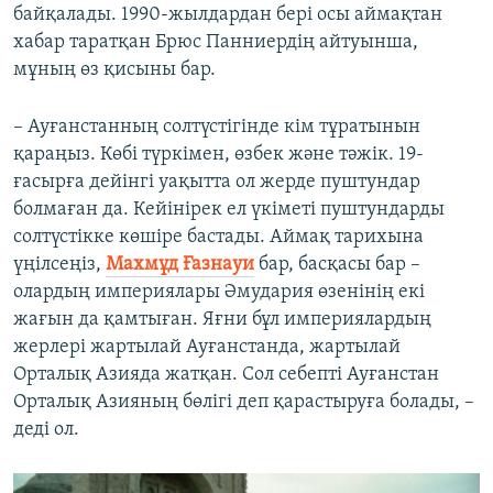
байқалады. 1990-жылдардан бері осы аймақтан
хабар таратқан Брюс Панниердің айтуынша,
мұның өз қисыны бар.
– Ауғанстанның солтүстігінде кім тұратынын
қараңыз. Көбі түркімен, өзбек және тәжік. 19-
ғасырға дейінгі уақытта ол жерде пуштундар
болмаған да. Кейінірек ел үкіметі пуштундарды
солтүстікке көшіре бастады. Аймақ тарихына
үңілсеңіз,
Махмұд Ғазнауи
бар, басқасы бар –
олардың империялары Әмудария өзенінің екі
жағын да қамтыған. Яғни бұл империялардың
жерлері жартылай Ауғанстанда, жартылай
Орталық Азияда жатқан. Сол себепті Ауғанстан
Орталық Азияның бөлігі деп қарастыруға болады, –
деді ол.