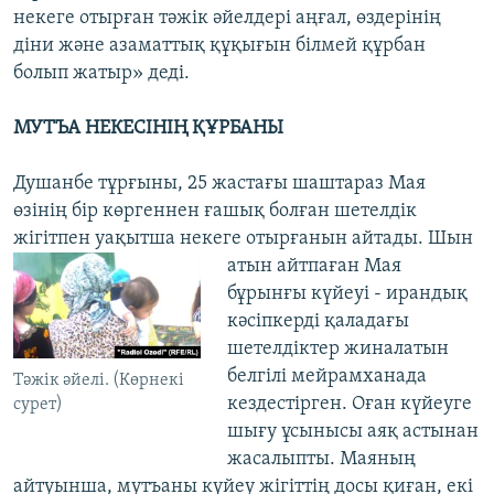
некеге отырған тәжік әйелдері аңғал, өздерінің
діни және азаматтық құқығын білмей құрбан
болып жатыр» деді.
МУТЪА НЕКЕСІНІҢ ҚҰРБАНЫ
Душанбе тұрғыны, 25 жастағы шаштараз Мая
өзінің бір көргеннен ғашық болған шетелдік
жігітпен уақытша некеге отырғанын айтады. Шын
атын айтпаған Мая
бұрынғы күйеуі - ирандық
кәсіпкерді қаладағы
шетелдіктер жиналатын
белгілі мейрамханада
Тәжік әйелі. (Көрнекі
кездестірген. Оған күйеуге
сурет)
шығу ұсынысы аяқ астынан
жасалыпты. Маяның
айтуынша, мутъаны күйеу жігіттің досы қиған, екі