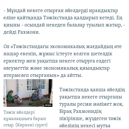
- Мұндай некеге отырған әйелдерді ирандықтар
еліне қайтқанда Тәжікстанда қалдырып кетеді. Ең
қиыны - осындай некеден балалар туылып жатыр, -
дейді Рахмони.
Ол «Тәжікстандағы экономикалық жағдайдың өте
нашар екенін, жұмыс істеуге келген шетелдік
еркектер мен уақытша некеге отыруға елдегі
әлеуметтік және экономикалық қиындықтар
итермелеп отырғанын» да айтты.
Тәжікстанда қанша әйелдің
уақытша некеге отырғаны
туралы ресми мәлімет жоқ.
Бірақ Рахмонидің
Тәжік әйелдері
пікірінше, жүздеген тәжік
құмалақшыға барып
отыр. (Көрнекі сурет)
әйелінің некесі мутъа