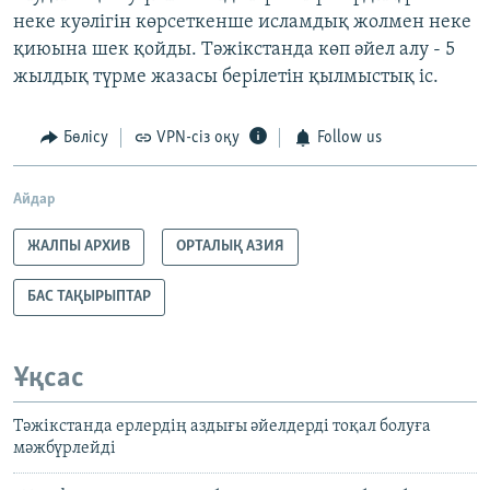
неке куәлігін көрсеткенше исламдық жолмен неке
қиюына шек қойды. Тәжікстанда көп әйел алу - 5
жылдық түрме жазасы берілетін қылмыстық іс.
Бөлісу
VPN-сіз оқу
Follow us
Айдар
ЖАЛПЫ АРХИВ
ОРТАЛЫҚ АЗИЯ
БАС ТАҚЫРЫПТАР
Ұқсас
Тәжікстанда ерлердің аздығы әйелдерді тоқал болуға
мәжбүрлейді