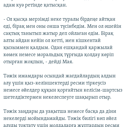
адам куә ретінде қатысқан.
- Ол қысқа мерзімді неке туралы бірдеңе айтқан
еді, бірақ мен оны онша түсінбедім. Мен ол әшейін
сақтық танытып жатыр деп ойлаған едім. Бірақ
алты айдан кейін ол кетті, мен кішкентай
қызыммен қалдым. Одан ешқандай қаржылай
көмек немесе моральдық тұрғыда қолдау көріп
отырған жоқпын, - дейді Мая.
Тәжік имамдары осындай жағдайлардың алдын
алу үшін қыз-келіншектерді ресми тіркеусіз
немесе әйелдер құқын қорғайтын келісім-шартсыз
шетелдіктермен некелеспеуге шақырып отыр.
Тәжік заңдары да уақытша немесе басқа да діни
некелерді мойындамайды. Тәжік билігі көп әйел
алуды тоқтату үшін молдаларға жұптардың ресми