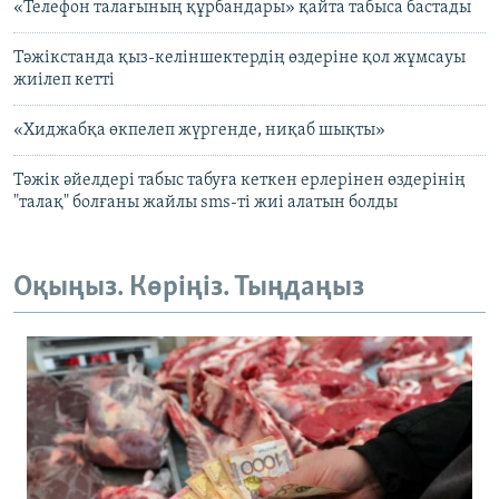
«Телефон талағының құрбандары» қайта табыса бастады
Тәжікстанда қыз-келіншектердің өздеріне қол жұмсауы
жиілеп кетті
«Хиджабқа өкпелеп жүргенде, ниқаб шықты»
Тәжік әйелдері табыс табуға кеткен ерлерінен өздерінің
"талақ" болғаны жайлы sms-ті жиі алатын болды
Оқыңыз. Көріңіз. Тыңдаңыз