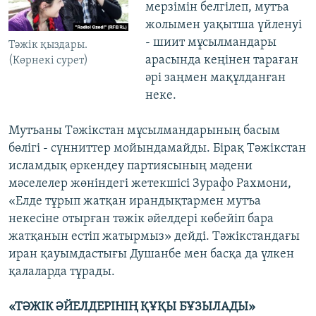
мерзімін белгілеп, мутъа
жолымен уақытша үйленуі
- шиит мұсылмандары
Тәжік қыздары.
арасында кеңінен тараған
(Көрнекі сурет)
әрі заңмен мақұлданған
неке.
Мутъаны Тәжікстан мұсылмандарының басым
бөлігі - сүнниттер мойындамайды. Бірақ Тәжікстан
исламдық өркендеу партиясының мәдени
мәселелер жөніндегі жетекшісі Зурафо Рахмони,
«Елде тұрып жатқан ирандықтармен мутъа
некесіне отырған тәжік әйелдері көбейіп бара
жатқанын естіп жатырмыз» дейді. Тәжікстандағы
иран қауымдастығы Душанбе мен басқа да үлкен
қалаларда тұрады.
«ТӘЖІК ӘЙЕЛДЕРІНІҢ ҚҰҚЫ БҰЗЫЛАДЫ»