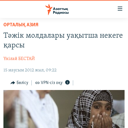
Accessibility
links
Skip
ОРТАЛЫҚ АЗИЯ
to
ЖАҢАЛЫҚТАР
Тәжік молдалары уақытша некеге
main
САЯСАТ
content
қарсы
AZATTYQTV
Skip
to
Үкілай БЕСТАЙ
ҚАҢТАР ОҚИҒАСЫ
main
15 маусым 2012 жыл, 09:22
АДАМ ҚҰҚЫҚТАРЫ
Navigation
Skip
ӘЛЕУМЕТ
Бөлісу
VPN-сіз оқу
to
ӘЛЕМ
Search
АРНАЙЫ ЖОБАЛАР
Русский