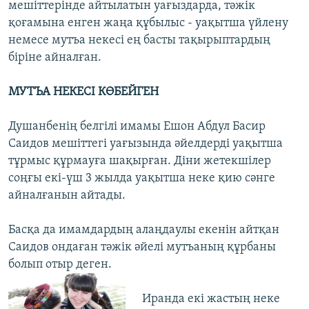
мешіттерінде айтылатын уағыздарда, тәжік
қоғамына енген жаңа құбылыс - уақытша үйлену
немесе мутъа некесі ең басты тақырыптардың
біріне айналған.
МУТЪА НЕКЕСІ КӨБЕЙГЕН
Душанбенің белгілі имамы Ешон Абдул Басир
Саидов мешіттегі уағызында әйелдерді уақытша
тұрмыс құрмауға шақырған. Діни жетекшілер
соңғы екі-үш 3 жылда уақытша неке қию сәнге
айналғанын айтады.
Басқа да имамдардың алаңдаулы екенін айтқан
Саидов ондаған тәжік әйелі мутъаның құрбаны
болып отыр деген.
Иранда екі жастың неке