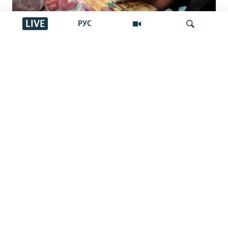
LIVE
РУС
Зейнетақы қорын инфляциядан қорғау
кепілдігі жойылмақ: билік мұны
İздеу
қалай түсіндіреді, салдары қандай?