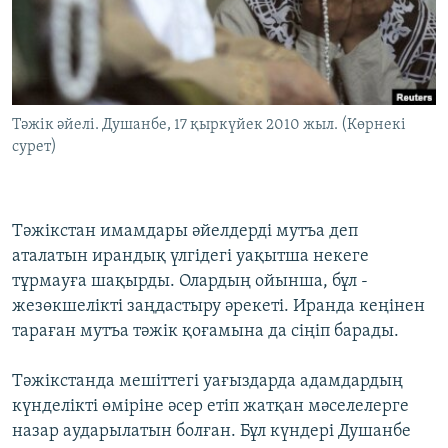
ЖАЗЫЛЫҢЫЗ
Басқа тілдерде
Тәжік әйелі. Душанбе, 17 қыркүйек 2010 жыл. (Көрнекі
сурет)
Тәжікстан имамдары әйелдерді мутъа деп
аталатын ирандық үлгідегі уақытша некеге
тұрмауға шақырды. Олардың ойынша, бұл -
жезөкшелікті заңдастыру әрекеті. Иранда кеңінен
тараған мутъа тәжік қоғамына да сіңіп барады.
Тәжікстанда мешіттегі уағыздарда адамдардың
күнделікті өміріне әсер етіп жатқан мәселелерге
назар аударылатын болған. Бұл күндері Душанбе