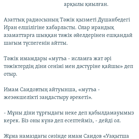
арқылы қиылған.
Азаттық радиосының Тәжік қызметі Душанбедегі
Иран елшілігіне хабарласты. Олар ирандық
азаматтарға шыққан тәжік әйелдерінен ешқандай
шағым түспегенін айтты.
Тәжік имамдары «мутъа - исламға жат әрі
тәжіктердің діни сенімі мен дәстүріне қайшы» деп
отыр.
Имам Саидовтың айтуынша, «мутъа -
жезөкшелікті заңдастыру әрекеті».
- Мұны діни тұрғыдағы неке деп қабылдамауымыз
керек. Біз оны күнә деп есептейміз, - дейді ол.
Жұма намаздағы сөзінде имам Саидов «Уақытша