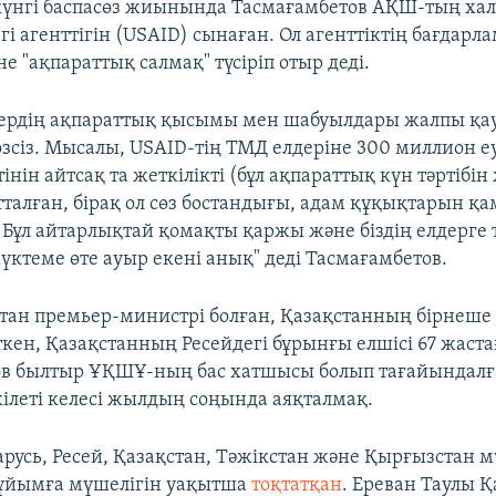
күнгі баспасөз жиынында Тасмағамбетов АҚШ-тың ха
і агенттігін (USAID) сынаған. Ол агенттіктің бағдарл
 "ақпараттық салмақ" түсіріп отыр деді.
дердің ақпараттық қысымы мен шабуылдары жалпы қау
сөзсіз. Мысалы, USAID-тің ТМД елдеріне 300 миллион 
інін айтсақ та жеткілікті (бұл ақпараттық күн тәртібін
тталған, бірақ ол сөз бостандығы, адам құқықтарын қа
 Бұл айтарлықтай қомақты қаржы және біздің елдерге 
үктеме өте ауыр екені анық" деді Тасмағамбетов.
тан премьер-министрі болған, Қазақстанның бірнеш
ткен, Қазақстанның Ресейдегі бұрынғы елшісі 67 жаст
ов былтыр ҰҚШҰ-ның бас хатшысы болып тағайындалғ
кілеті келесі жылдың соңында аяқталмақ.
русь, Ресей, Қазақстан, Тәжікстан және Қырғызстан 
 ұйымға мүшелігін уақытша
тоқтатқан
. Ереван Таулы 