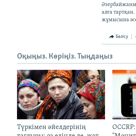
Әзербайжанме
алға тартқан
жұмысына әсе
Бөлісу
Оқыңыз. Көріңіз. Тыңдаңыз
Түркімен әйелдерінің
OCCRP: