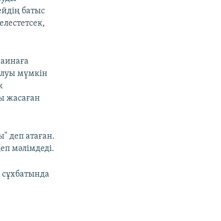
ейдің батыс
лестетсек,
раинаға
алуы мүмкін
к
ы жасаған
" деп атаған.
еп мәлімдеді.
н сұхбатында