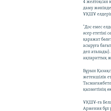
4 желтоқсан 
даму жөніндег
ҰҚШҰ елдеріне
"Дос емес ел
әсер ететіні 
қаражат бөлет
асыруға бағы
деп аталады).
ақпараттық ж
Бұрын Қазақс
жетекшілік е
Тасмағамбет
қызметінің ө
ҰҚШҰ-ға Бела
Армения бұл