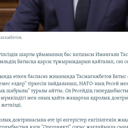
ағамбетов.
іпсіздік шарты ұйымының бас хатшысы Иманғали Та
мльдің Батысқа қарсы тұжырымдарын қайталап, сөз сө
сында өткен баспасөз жиынында Тасмағамбетов Батыс 
 емес елдер" тіркесін пайдаланып, НАТО-ның Ресей ме
ық шабуылы" туралы айтты. Ол Ресейдің гипердыбыст
мүмкіндігі мен оның қайта жаңарған ядролық доктр
жеткізді.
олық доктринасына өте ірі өзгерістер енгізілгенін жақ
пердыбыстық қару "Орешникті" соғыс жағдайында сын