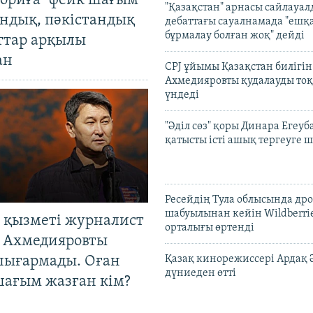
ориға" фейк шағым
"Қазақстан" арнасы сайлауа
андық, пәкістандық
дебаттағы сауалнамада "ешқ
бұрмалау болған жоқ" дейді
ттар арқылы
ан
CPJ ұйымы Қазақстан билігі
Ахмедияровты қудалауды тоқ
үндеді
"Әділ сөз" қоры Динара Егеуб
қатысты істі ашық тергеуге
Ресейдің Тула облысында др
шабуылынан кейін Wildberri
 қызметі журналист
орталығы өртенді
 Ахмедияровты
шығармады. Оған
Қазақ кинорежиссері Ардақ 
дүниеден өтті
шағым жазған кім?