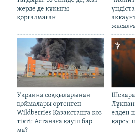
тағдыры: өз елінде де, жат
"Монит
жерде де құқығы
үндіст
қорғалмаған
аккаун
жасалғ
Украина соққыларынан
Шекара
қоймалары өртенген
Лұқпан
Wildberries Қазақстанға көз
елден 
тікті: Астанаға қауіп бар
қарсы 
ма?