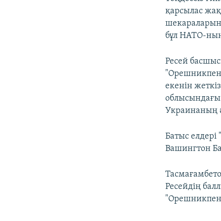
қарсылас жақ
шекараларына
бұл НАТО-ның 
Ресей басшы
"Орешникпен"
екенін жеткіз
облысындағы
Украинаның ә
Батыс елдері
Вашингтон Ба
Тасмағамбето
Ресейдің бал
"Орешникпен"