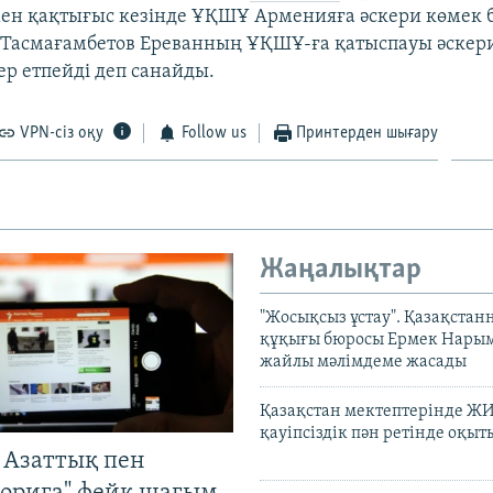
н қақтығыс кезінде ҰҚШҰ Арменияға әскери көмек 
. Тасмағамбетов Ереванның ҰҚШҰ-ға қатыспауы әскер
р етпейді деп санайды.
VPN-сіз оқу
Follow us
Принтерден шығару
Жаңалықтар
"Жосықсыз ұстау". Қазақста
құқығы бюросы Ермек Нары
жайлы мәлімдеме жасады
Қазақстан мектептерінде Ж
қауіпсіздік пән ретінде оқы
 Азаттық пен