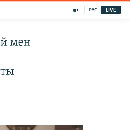
LIVE
РУС
ей мен
сты