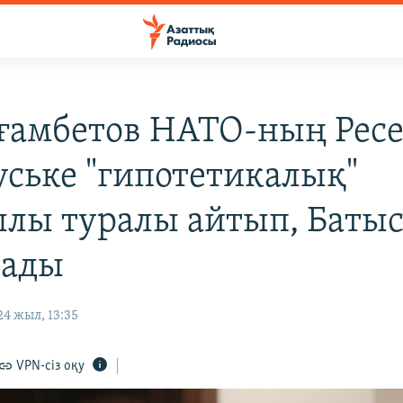
ғамбетов НАТО-ның Рес
уське "гипотетикалық"
лы туралы айтып, Баты
тады
4 жыл, 13:35
VPN-сіз оқу