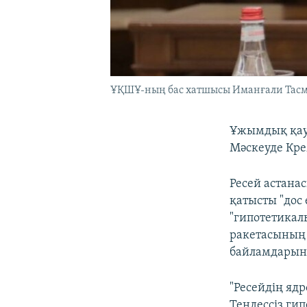
ҰҚШҰ-ның бас хатшысы Иманғали Тасм
Ұжымдық қау
Мәскеуде Кре
Ресей астана
қатысты "дос
"гипотетикал
ракетасының 
байламдарын 
"Ресейдің ядр
Теңдессіз ги