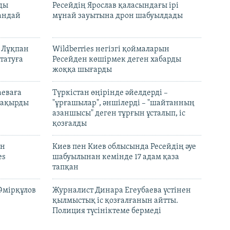
лды
Ресейдің Ярослав қаласындағы ірі
андай
мұнай зауытына дрон шабуылдады
н Лұқпан
Wildberries негізгі қоймаларын
татуға
Ресейден көшірмек деген хабарды
жоққа шығарды
аеваға
Түркістан өңірінде әйелдерді –
 шақырды
"ұрғашылар", әншілерді – "шайтанның
азаншысы" деген тұрғын ұсталып, іс
қозғалды
он
Киев пен Киев облысында Ресейдің әуе
es
шабуылынан кемінде 17 адам қаза
тапқан
Әмірқұлов
Журналист Динара Егеубаева үстінен
қылмыстық іс қозғалғанын айтты.
Полиция түсініктеме бермеді