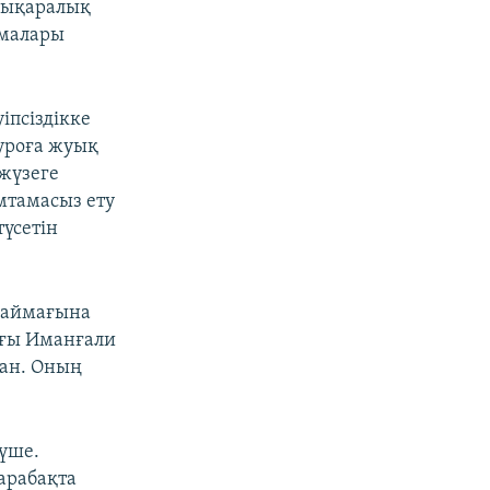
лықаралық
амалары
іпсіздікке
еуроға жуық
 жүзеге
мтамасыз ету
түсетін
е аймағына
ағы Иманғали
ан. Оның
мүше.
Қарабақта