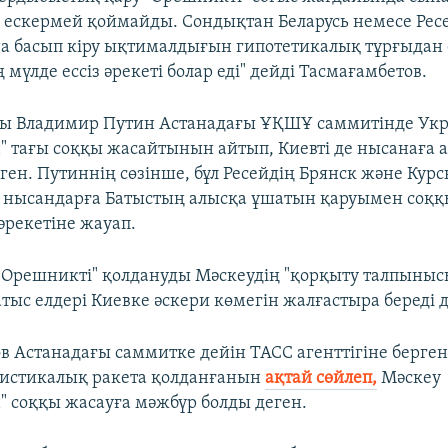
 ескермей қоймайды. Сондықтан Беларусь немесе Рес
 басып кіру ықтималдығын гипотетикалық тұрғыдан е
мүлде ессіз әрекеті болар еді" дейді Тасмағамбетов.
сы Владимир Путин Астанадағы ҰҚШҰ саммитінде Ук
 тағы соққы жасайтынын айтып, Киевті де нысанаға 
ген. Путиннің сөзінше, бұл Ресейдің Брянск және Курс
 нысандарға Батыстың алысқа ұшатын қаруымен соққ
рекетіне жауап.
 "Орешникті" қолдануды Мәскеудің "қорқыту талпынысы
тыс елдері Киевке әскери көмегін жалғастыра береді д
в Астанадағы саммитке дейін ТАСС агенттігіне берге
листикалық ракета қолданғанын
ақтай сөйлеп,
Мәскеу
 соққы жасауға мәжбүр болды деген.