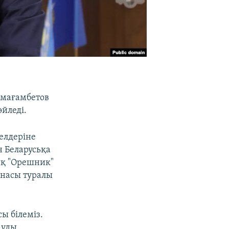
смағамбетов
йледі.
елдеріне
н Беларусьқа
ық "Орешник"
инасы туралы
сы білеміз.
ауды