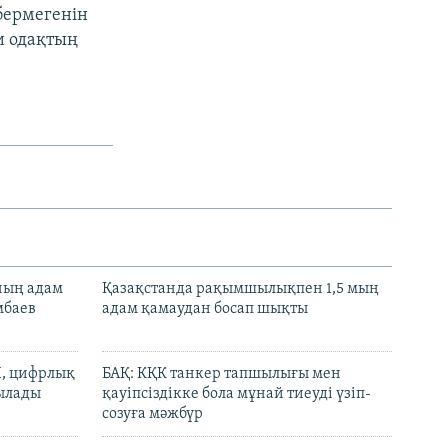
бермегенін
и одақтың
нның адам
Қазақстанда рақымшылықпен 1,5 мың
мбаев
адам қамаудан босап шықты
И, цифрлық
БАҚ: КҚК танкер тапшылығы мен
тылады
қауіпсіздікке бола мұнай тиеуді үзіп-
созуға мәжбүр