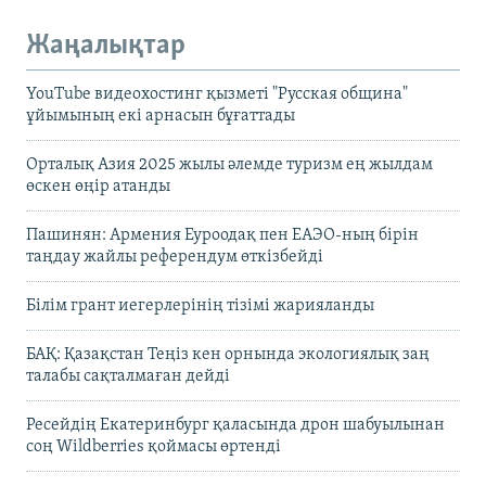
Жаңалықтар
YouTube видеохостинг қызметі "Русская община"
ұйымының екі арнасын бұғаттады
Орталық Азия 2025 жылы әлемде туризм ең жылдам
өскен өңір атанды
Пашинян: Армения Еуроодақ пен ЕАЭО-ның бірін
таңдау жайлы референдум өткізбейді
Білім грант иегерлерінің тізімі жарияланды
БАҚ: Қазақстан Теңіз кен орнында экологиялық заң
талабы сақталмаған дейді
Ресейдің Екатеринбург қаласында дрон шабуылынан
соң Wildberries қоймасы өртенді