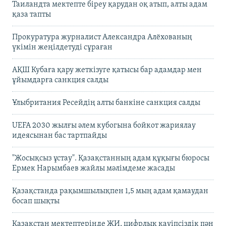
Таиландта мектепте біреу қарудан оқ атып, алты адам
қаза тапты
Прокуратура журналист Александра Алёхованың
үкімін жеңілдетуді сұраған
АҚШ Кубаға қару жеткізуге қатысы бар адамдар мен
ұйымдарға санкция салды
Ұлыбритания Ресейдің алты банкіне санкция салды
UEFA 2030 жылғы әлем кубогына бойкот жариялау
идеясынан бас тартпайды
"Жосықсыз ұстау". Қазақстанның адам құқығы бюросы
Ермек Нарымбаев жайлы мәлімдеме жасады
Қазақстанда рақымшылықпен 1,5 мың адам қамаудан
босап шықты
Қазақстан мектептерінде ЖИ, цифрлық қауіпсіздік пән