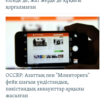
елінде де, жат жерде де құқығы
қорғалмаған
OCCRP: Азаттық пен "Мониториға"
фейк шағым үндістандық,
пәкістандық аккаунттар арқылы
жасалған