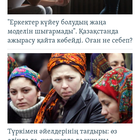
"Еркектер күйеу болудың жаңа
моделін шығармады". Қазақстанда
ажырасу қайта көбейді. Оған не себеп?
Түркімен әйелдерінің тағдыры: өз