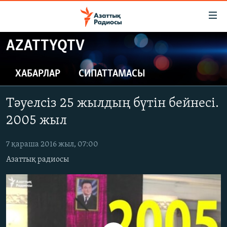
Accessibility
links
Skip
AZATTYQTV
to
ЖАҢАЛЫҚТАР
main
САЯСАТ
ХАБАРЛАР
СИПАТТАМАСЫ
content
AZATTYQTV
Skip
Тәуелсіз 25 жылдың бүтін бейнесі.
to
ҚАҢТАР ОҚИҒАСЫ
main
2005 жыл
АДАМ ҚҰҚЫҚТАРЫ
Navigation
Skip
7 қараша 2016 жыл, 07:00
ӘЛЕУМЕТ
to
Азаттық радиосы
ӘЛЕМ
Search
АРНАЙЫ ЖОБАЛАР
Русский