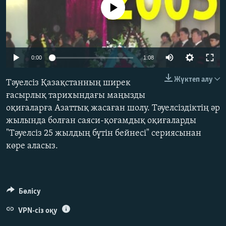
No media source currently available
ЖАЗЫЛЫҢЫЗ
Басқа тілдерде
0:00
1:08
Жүктеп алу
Тәуелсіз Қазақстанның ширек
ғасырлық тарихындағы маңызды
оқиғаларға Азаттық жасаған шолу. Тәуелсіздіктің әр
жылында болған саяси-қоғамдық оқиғаларды
"Тәуелсіз 25 жылдың бүтін бейнесі" сериясынан
көре аласыз.
Бөлісу
VPN-сіз оқу