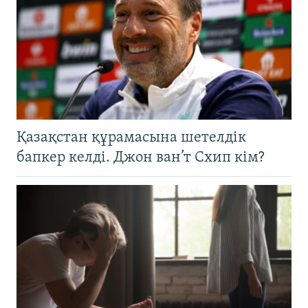
Қазақстан құрамасына шетелдік
бапкер келді. Джон ван’т Схип кім?